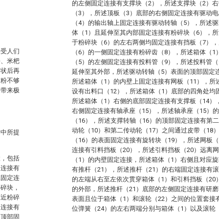
的左侧固定连接有支撑块（2），所述支撑块（2）
（3），所述顶板（3）底部的右侧固定连接有驱动电
。
（4）的输出轴上固定连接有驱动转轴（5），所述驱
体（1）且延伸至其内部固定连接有粉碎块（6），所
于粉碎块（6）的左右两侧均固定连接有挡板（7），
深受人们
（6）的一侧固定连接有粉碎齿（8），所述箱体（1
块、米杷
（5）的左侧固定连接有投料管（9），所述投料管（
粉状后再
延伸至其外部，所述驱动转轴（5）表面的顶部固定连
磨粉不够
所述箱体（1）的内壁上固定连接有网板（11），所
家带来极
设有出料口（12），所述箱体（1）底部的四角处均
所述箱体（1）右侧的底部固定连接有支撑板（14）
右侧固定连接有轴承座（15），所述轴承座（15）
（16），所述支撑转轴（16）的顶部固定连接有第
动轮（10）和第二传动轮（17）之间通过皮带（18
术中所提
（16）的表面固定连接有旋转块（19），所述网板
连接有引料挡板（20），所述引料挡板（20）远离网
置，包括
（1）的内壁固定连接，所述箱体（1）右侧且对应旋
定连接有
有推杆（21），所述推杆（21）的右端固定连接有滚
上固定连
的左端从右至左依次贯穿箱体（1）和引料挡板（20
粉碎块，
的外部，所述推杆（21）底部的左侧固定连接有研磨
靠近粉碎
表面且位于箱体（1）和滚轮（22）之间的位置套接
定连接有
位弹簧（24）的左右两端分别与箱体（1）以及滚轮
的顶部固