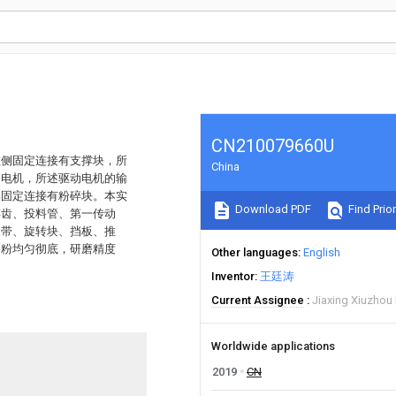
CN210079660U
左侧固定连接有支撑块，所
China
动电机，所述驱动电机的输
部固定连接有粉碎块。本实
Download PDF
Find Prior
碎齿、投料管、第一传动
皮带、旋转块、挡板、推
磨粉均匀彻底，研磨精度
Other languages
English
Inventor
王廷涛
Current Assignee
Jiaxing Xiuzhou 
Worldwide applications
2019
CN