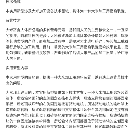
技术领域
本实用新型涉及大米加工设备技术领域，具体为一种大米加工用磨粉装置
背景技术
大米富含人体所必需的多种营养元素，是我国人民的主要粮食之一，一直
的欢迎。随着科技的进步，大米被逐渐加工成除米饭外诸如大米粉末、饵
等其他类型的产品，而在加工过程中，需要对大米进行粉碎，将其加工成
进行后续的加工利用。目前，常见的大米加工用磨粉装置磨粉效果较差，
均匀彻底，研磨精细度较低，严重影响了后续大米产品的加工质量，给厂
大的不便。
实用新型内容
本实用新型的目的在于提供一种大米加工用磨粉装置，以解决上述背景技
出的问题。
为实现上述目的，本实用新型提供如下技术方案：一种大米加工用磨粉装
箱体，所述箱体顶部的左侧固定连接有支撑块，所述支撑块右侧的顶部固
顶板，所述顶板底部的右侧固定连接有驱动电机，所述驱动电机的输出轴
接有驱动转轴，所述驱动转轴的底部贯穿箱体且延伸至其内部固定连接有
所述箱体内壁顶部且位于粉碎块的左右两侧均固定连接有挡板，所述挡板
块的一侧固定连接有粉碎齿，所述箱体内壁顶部且位于驱动转轴的左侧固
投料管，所述投料管的顶部贯穿箱体且延伸至其外部，所述驱动转轴表面