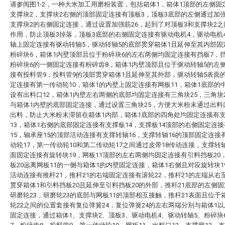
请参阅图1-2，一种大米加工用磨粉装置，包括箱体1，箱体1顶部的左侧固
支撑块2，支撑块2右侧的顶部固定连接有顶板3，顶板3底部的左侧通过加强
支撑块2的右侧固定连接，通过设置加强筋26，起到了对顶板3和支撑块2
作用，防止顶板3掉落，顶板3底部的右侧固定连接有驱动电机4，驱动电机
轴上固定连接有驱动转轴5，驱动转轴5的底部贯穿箱体1且延伸至其内部固
粉碎块6，箱体1内壁顶部且位于粉碎块6的左右两侧均固定连接有挡板7，
粉碎块6的一侧固定连接有粉碎齿8，箱体1内壁顶部且位于驱动转轴5的左
接有投料管9，投料管9的顶部贯穿箱体1且延伸至其外部，驱动转轴5表面
定连接有第一传动轮10，箱体1的内壁上固定连接有网板11，箱体1底部的
设有出料口12，箱体1内壁左右两侧的底部均固定连接有三角块25，三角块
与箱体1内壁的底部固定连接，通过设置三角块25，方便大米粉末通过出料
出料，防止大米粉末滞留在箱体1内部，箱体1底部的四角处均固定连接有
13，箱体1右侧的底部固定连接有支撑板14，支撑板14顶部的右侧固定连
15，轴承座15的顶部活动连接有支撑转轴16，支撑转轴16的顶部固定连接
动轮17，第一传动轮10和第二传动轮17之间通过皮带18传动连接，支撑转轴
面固定连接有旋转块19，网板11顶部的左右两侧均固定连接有引料挡板20
板20远离网板11的一侧与箱体1的内壁固定连接，箱体1右侧且对应旋转块1
活动连接有推杆21，推杆21的右端固定连接有滚轮22，推杆21的左端从右
贯穿箱体1和引料挡板20且延伸至引料挡板20的外部，推杆21底部的左侧
研磨轮23，研磨轮23的底部与网板11的顶部相互接触，推杆21表面且位于
轮22之间的位置套接有复位弹簧24，复位弹簧24的左右两端分别与箱体1以
固定连接，通过箱体1、支撑块2、顶板3、驱动电机4、驱动转轴5、粉碎块