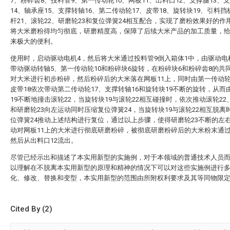
7、粉碎齿8、投料管9、第一传动轮10、网板11、出料口12、支撑腿13、
14、轴承座15、支撑转轴16、第二传动轮17、皮带18、旋转块19、引料挡
杆21、滚轮22、研磨轮23和复位弹簧24相互配合，实现了磨粉效果好的作
将大米磨粉得均匀彻底，研磨精度高，保障了后续大米产品的加工质量，
来极大的便利。
使用时，启动驱动电机4，然后将大米通过投料管9倒入箱体1中，由驱动电
带动驱动转轴5、第一传动轮10和粉碎块6旋转，在粉碎块6和粉碎齿8的共
对大米进行初步粉碎，然后粉碎后的大米落在网板11上，同时由第一传动轮
皮带18依次带动第二传动轮17、支撑转轴16和旋转块19不断的旋转，从而
19不断地撞击滚轮22，当旋转块19与滚轮22相互碰撞时，依次推动滚轮22
和研磨轮23向左运动同时压缩复位弹簧24，当旋转块19与滚轮22相互脱离
位弹簧24推动上述结构进行复位，通过以上步骤，使得研磨轮23不断的左
动对网板11上的大米进行彻底研磨粉碎，被彻底研磨粉碎后的大米粉末通过
然后从出料口12流出。
尽管已经示出和描述了本实用新型的实施例，对于本领域的普通技术人员
以理解在不脱离本实用新型的原理和精神的情况下可以对这些实施例进行
化、修改、替换和变型，本实用新型的范围由所附权利要求及其等同物限
Cited By (2)