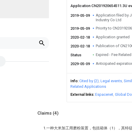
Application CN201920654511.3U e
Application filed by 
2019-05-09
Industry Co Ltd
Priority to CN201920
2019-05-09
Application granted
2020-02-18
Publication of CN21
2020-02-18
Expired - Fee Related
Status
Anticipated expiratio
2029-05-09
Info
Cited by (2)
Legal events
Simi
Related Applications
External links
Espacenet
Global Do
Claims
(4)
1.一种大米加工用磨粉装置，包括箱体（1），其特