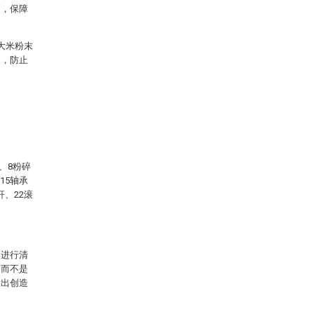
高，保障
大米粉末
用，防止
、8粉碎
15轴承
杆、22滚
案进行清
，而不是
做出创造