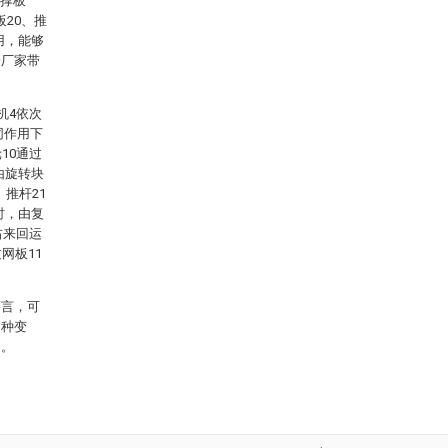
支撑板
板20、推
用，能够
给厂家带
机4依次
同作用下
10通过
由旋转块
、推杆21
时，由复
右来回运
网板11
而言，可
多种变
定。