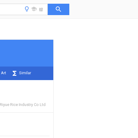
 Art
Similar
Riyue Rice Industry Co Ltd