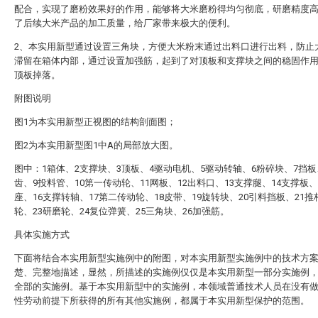
配合，实现了磨粉效果好的作用，能够将大米磨粉得均匀彻底，研磨精度
了后续大米产品的加工质量，给厂家带来极大的便利。
2、本实用新型通过设置三角块，方便大米粉末通过出料口进行出料，防止
滞留在箱体内部，通过设置加强筋，起到了对顶板和支撑块之间的稳固作
顶板掉落。
附图说明
图1为本实用新型正视图的结构剖面图；
图2为本实用新型图1中A的局部放大图。
图中：1箱体、2支撑块、3顶板、4驱动电机、5驱动转轴、6粉碎块、7挡板
齿、9投料管、10第一传动轮、11网板、12出料口、13支撑腿、14支撑板、
座、16支撑转轴、17第二传动轮、18皮带、19旋转块、20引料挡板、21推
轮、23研磨轮、24复位弹簧、25三角块、26加强筋。
具体实施方式
下面将结合本实用新型实施例中的附图，对本实用新型实施例中的技术方
楚、完整地描述，显然，所描述的实施例仅仅是本实用新型一部分实施例
全部的实施例。基于本实用新型中的实施例，本领域普通技术人员在没有
性劳动前提下所获得的所有其他实施例，都属于本实用新型保护的范围。