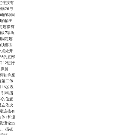
定连接有
筋26与
之间的稳固
4的输出
定连接有
挡板7靠近
侧固定连
的顶部固
中点处开
25的底部
口12进行
支撑腿
接有轴承座
有第二传
16的表
，引料挡
9的位置
至左依次
固定连接有
箱体1和滚
及滚轮22
6、挡板