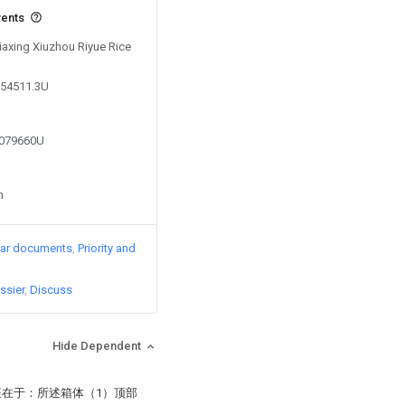
vents
Jiaxing Xiuzhou Riyue Rice
654511.3U
0079660U
n
lar documents
Priority and
ssier
Discuss
Hide Dependent
征在于：所述箱体（1）顶部