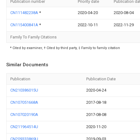
Publication number
Priority date
Publication da
CN111482238A
*
2020-04-20
2020-08-04
CN115400841A
*
2022-10-11
2022-11-29
Family To Family Citations
* Cited by examiner, † Cited by third party, ‡ Family to family citation
Similar Documents
Publication
Publication Date
CN210386015U
2020-04-24
CN107051668A
2017-08-18
CN107020190A
2017-08-08
CN211964514U
2020-11-20
CN209333869U
2019-09-03