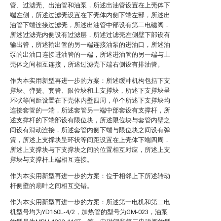
管、过滤壳、出油管和油泵，所述出油管设置在上壳体下
端左侧，所述过滤壳设置在下壳体内侧下端左部，所述出
油管下端连接过滤壳，所述出油管中部设有第二电磁阀，
所述过滤壳内侧设有过滤层，所述过滤壳左侧壁下部设有
输出管，所述输出管的另一端连接油泵的进油口，所述油
泵的出油口连接进油管的一端，所述进油管的另一端与上
壳体之间相互连接，所述过滤壳下端右侧设有排油管。
作为本实用新型再进一步的方案：所述缓冲机构包括下支
撑块、弹簧、套管、限位块和上支撑块，所述下支撑块呈
环状等间距设置在下壳体内壁四周，单个所述下支撑块均
连接套管的一端，所述套管另一端中部套设有支撑杆，所
述支撑杆的下端部设有限位块，所述限位块与套管内壁之
间设有滑动连接，所述套管内侧下端与限位块之间设有弹
簧，所述上支撑块呈环状等间距设置在上壳体下端四周，
所述上支撑块与下支撑块之间的位置相互对应，所述上支
撑块与支撑杆上端相互连接。
作为本实用新型再进一步的方案：位于相邻上下所述转动
杆侧壁的扇叶之间相互交错。
作为本实用新型再进一步的方案：所述第一电机和第二电
机型号均为YD160L-4/2，加热管的型号为GM-023，油泵