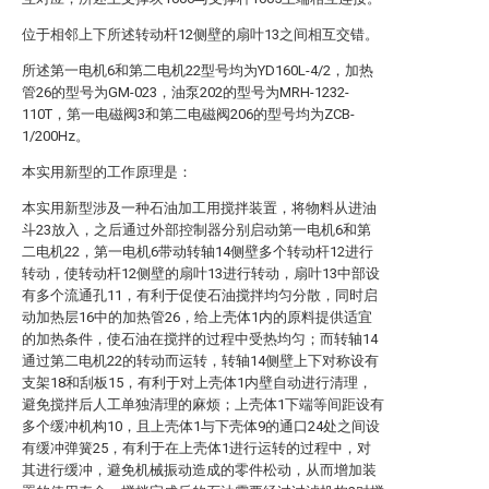
位于相邻上下所述转动杆12侧壁的扇叶13之间相互交错。
所述第一电机6和第二电机22型号均为YD160L-4/2，加热
管26的型号为GM-023，油泵202的型号为MRH-1232-
110T，第一电磁阀3和第二电磁阀206的型号均为ZCB-
1/200Hz。
本实用新型的工作原理是：
本实用新型涉及一种石油加工用搅拌装置，将物料从进油
斗23放入，之后通过外部控制器分别启动第一电机6和第
二电机22，第一电机6带动转轴14侧壁多个转动杆12进行
转动，使转动杆12侧壁的扇叶13进行转动，扇叶13中部设
有多个流通孔11，有利于促使石油搅拌均匀分散，同时启
动加热层16中的加热管26，给上壳体1内的原料提供适宜
的加热条件，使石油在搅拌的过程中受热均匀；而转轴14
通过第二电机22的转动而运转，转轴14侧壁上下对称设有
支架18和刮板15，有利于对上壳体1内壁自动进行清理，
避免搅拌后人工单独清理的麻烦；上壳体1下端等间距设有
多个缓冲机构10，且上壳体1与下壳体9的通口24处之间设
有缓冲弹簧25，有利于在上壳体1进行运转的过程中，对
其进行缓冲，避免机械振动造成的零件松动，从而增加装