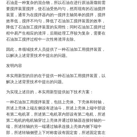
石油是一种复杂的混合物，所以石油在进行原油蒸馏前需
要搅拌装置搅拌，使石油受热均匀，然而现有的石油搅拌
装置，通常为在搅拌器内的一搅拌主轴简单的搅拌，搅拌
效率低，搅拌不均匀，降低了石油加工搅拌装置的效率，
降低了石油加工搅拌装置的实用性；同时石油加工搅拌过
程中易产生相应的渣滓，后期处理工序较为复杂，需要在
石油加工搅拌过程中一次性将渣滓去除。
因此，本领域技术人员提供了一种石油加工用搅拌装置，
以解决上述背景技术中提出的问题。
发明内容
本实用新型的目的在于提供一种石油加工用搅拌装置，以
解决上述背景技术中提出的问题。
为实现上述目的，本实用新型提供如下技术方案：
一种石油加工用搅拌装置，包括上壳体、下壳体和转轴，
所述上壳体上端左侧设有进油斗，所述上壳体上端中部设
有第二电机罩，所述第二电机罩内部设有第二电机，所述
第二电机的电机轴穿过上壳体并通过联轴器连接转轴的一
端，所述转轴的另一端通过轴承连接上壳体内侧下端中
部，所述转轴侧壁上下对称套设有固定套，所述固定套左