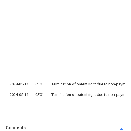
2024-05-14
CF01
Termination of patent right due to non-payment
2024-05-14
CF01
Termination of patent right due to non-payment
Concepts