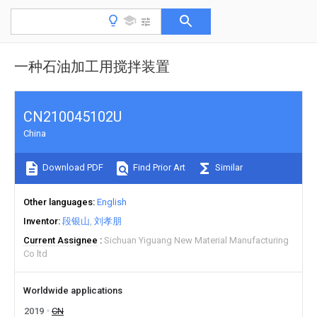
一种石油加工用搅拌装置
CN210045102U
China
Download PDF
Find Prior Art
Similar
Other languages
English
Inventor
段银山
刘孝朋
Current Assignee
Sichuan Yiguang New Material Manufacturing
Co ltd
Worldwide applications
2019
CN