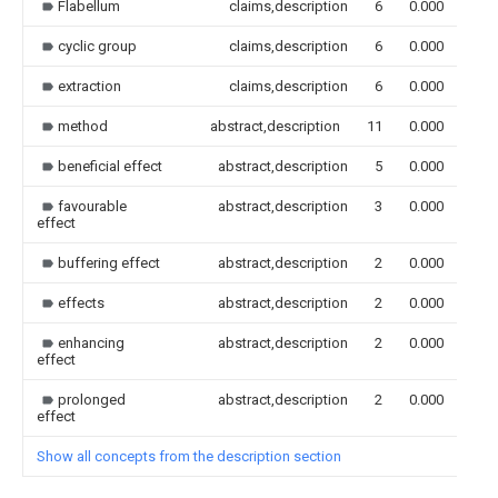
Flabellum
claims,description
6
0.000
cyclic group
claims,description
6
0.000
extraction
claims,description
6
0.000
method
abstract,description
11
0.000
beneficial effect
abstract,description
5
0.000
favourable
abstract,description
3
0.000
effect
buffering effect
abstract,description
2
0.000
effects
abstract,description
2
0.000
enhancing
abstract,description
2
0.000
effect
prolonged
abstract,description
2
0.000
effect
Show all concepts from the description section