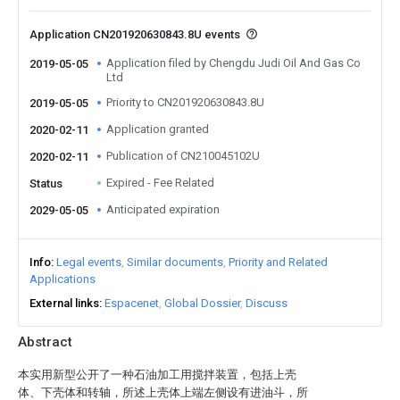
Application CN201920630843.8U events
Application filed by Chengdu Judi Oil And Gas Co
2019-05-05
Ltd
Priority to CN201920630843.8U
2019-05-05
Application granted
2020-02-11
Publication of CN210045102U
2020-02-11
Expired - Fee Related
Status
Anticipated expiration
2029-05-05
Info
Legal events
Similar documents
Priority and Related
Applications
External links
Espacenet
Global Dossier
Discuss
Abstract
本实用新型公开了一种石油加工用搅拌装置，包括上壳
体、下壳体和转轴，所述上壳体上端左侧设有进油斗，所