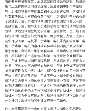
右两侧对称设有支架，所述支架的端部设有刮板，所述刮
板与上壳体内壁之间滑动连接，所述转轴中部为中空结
构，所述转轴侧壁中部通过轴承套设有转动杆，所述转动
杆左右两侧上下对称设有多个扇叶，所述扇叶中部设有多
个流通孔，位于所述转轴内侧的转动杆侧壁均套设有第二
连接齿轮，位于相邻上下所述转动杆之间的转轴内壁设有
短轴，所述短轴侧壁均套设有第一连接齿轮，位于最下部
所述转动杆侧壁左部套设有第二锥形齿轮，所述上壳体下
端中部设有第一电机罩，所述第一电机罩内部设有第一电
机，所述第一电机的电机轴延伸至转轴内侧并套设有第一
锥形齿轮，所述第一锥形齿轮与第二锥形齿轮之间相互啮
合，相邻所述第一连接齿轮与第二连接齿轮之间相互啮
合，所述上壳体内侧设有隔热层，所述隔热层内壁设有加
热层，所述加热层内部设有加热管，所述上壳体下端呈环
状等间距设有多个缓冲机构，所述缓冲机构的另一端与下
壳体内壁之间相互连接，所述下壳体上端中部设有通口，
所述通口内壁与上壳体侧壁之间设有缓冲弹簧，所述下壳
体下端四周均设有立柱，所述立柱下端均设有底座，位于
所述下壳体内侧的上壳体下端左侧设有过滤机构，所述过
滤机构下端右侧设有排油管，所述排油管穿过下壳体并延
伸至外部，所述排油管中部设有第一电磁阀。
作为本实用新型进一步的方案：所述过滤机构包括进油