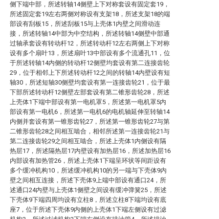
侧下端中部，所述转轴14侧壁上下对称套设有固定套19，
所述固定套19左右两侧对称设有支架18，所述支架18的端
部设有刮板15，所述刮板15与上壳体1内壁之间滑动连
接，所述转轴14中部为中空结构，所述转轴14侧壁中部通
过轴承套设有转动杆12，所述转动杆12左右两侧上下对称
设有多个扇叶13，所述扇叶13中部设有多个流通孔11，位
于所述转轴14内侧的转动杆12侧壁均套设有第二连接齿轮
29，位于相邻上下所述转动杆12之间的转轴14内壁设有短
轴30，所述短轴30侧壁均套设有第一连接齿轮21，位于最
下部所述转动杆12侧壁左部套设有第二锥形齿轮28，所述
上壳体1下端中部设有第一电机罩5，所述第一电机罩5内
部设有第一电机6，所述第一电机6的电机轴延伸至转轴14
内侧并套设有第一锥形齿轮27，所述第一锥形齿轮27与第
二锥形齿轮28之间相互啮合，相邻所述第一连接齿轮21与
第二连接齿轮29之间相互啮合，所述上壳体1内侧设有隔
热层17，所述隔热层17内壁设有加热层16，所述加热层16
内部设有加热管26，所述上壳体1下端呈环状等间距设有
多个缓冲机构10，所述缓冲机构10的另一端与下壳体9内
壁之间相互连接，所述下壳体9上端中部设有通口24，所
述通口24内壁与上壳体1侧壁之间设有缓冲弹簧25，所述
下壳体9下端四周均设有立柱8，所述立柱8下端均设有底
座7，位于所述下壳体9内侧的上壳体1下端左侧设有过滤