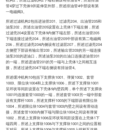
机构2，所述过滤机构2下端右侧设有排油管4，所述排油
管4穿过下壳体9并延伸至外部，所述排油管4中部设有第
一电磁阀3。
所述过滤机构2包括进油管201、过滤壳204、出油管205和
油泵202，所述出油管205设置在上壳体1下端左侧，所述
过滤壳204设置在下壳体9内侧下端左部，所述出油管205
下端连接过滤壳204，所述出油管205中部设有第二电磁阀
206，所述过滤壳204内侧设有过滤层207，所述过滤壳204
左侧壁下部设有输出管203，所述输出管203的另一端连接
油泵202的进油口，所述油泵202的出油口连接进油管201
的一端，所述进油管201的另一端与上壳体1之间相互连
接，所述过滤壳204下端右侧设有排油管4。
所述缓冲机构10包括下支撑块1001、弹簧1002、套管
1003、限位块1004和上支撑块1006，所述下支撑块1001
呈环状等间距设置在下壳体9内壁四周，单个所述下支撑块
1001均连接套管1003的一端，所述套管1003另一端中部套
设有支撑杆1005，所述支撑杆1005的下端部设有限位块
1004，所述限位块1004与套管1003内壁之间设有滑动连
接，所述套管1003内侧下端与限位块1004之间设有弹簧
1002，所述上支撑块1006呈环状等间距设置在上壳体1下
端四周，所述上支撑块1006与下支撑块1001之间的位置相
互对应，所述上支撑块1006与支撑杆1005上端相互连接。