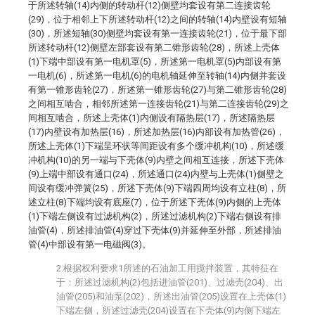
于所述转轴(14)内侧的转动杆(12)侧壁均套设有第二连接齿轮
(29)，位于相邻上下所述转动杆(12)之间的转轴(14)内壁设有短轴
(30)，所述短轴(30)侧壁均套设有第一连接齿轮(21)，位于最下部
所述转动杆(12)侧壁左部套设有第二锥形齿轮(28)，所述上壳体
(1)下端中部设有第一电机罩(5)，所述第一电机罩(5)内部设有第
一电机(6)，所述第一电机(6)的电机轴延伸至转轴(14)内侧并套设
有第一锥形齿轮(27)，所述第一锥形齿轮(27)与第二锥形齿轮(28)
之间相互啮合，相邻所述第一连接齿轮(21)与第二连接齿轮(29)之
间相互啮合，所述上壳体(1)内侧设有隔热层(17)，所述隔热层
(17)内壁设有加热层(16)，所述加热层(16)内部设有加热管(26)，
所述上壳体(1)下端呈环状等间距设有多个缓冲机构(10)，所述缓
冲机构(10)的另一端与下壳体(9)内壁之间相互连接，所述下壳体
(9)上端中部设有通口(24)，所述通口(24)内壁与上壳体(1)侧壁之
间设有缓冲弹簧(25)，所述下壳体(9)下端四周均设有立柱(8)，所
述立柱(8)下端均设有底座(7)，位于所述下壳体(9)内侧的上壳体
(1)下端左侧设有过滤机构(2)，所述过滤机构(2)下端右侧设有排
油管(4)，所述排油管(4)穿过下壳体(9)并延伸至外部，所述排油
管(4)中部设有第一电磁阀(3)。
2.根据权利要求1所述的石油加工用搅拌装置，其特征在
于：所述过滤机构(2)包括进油管(201)、过滤壳(204)、出
油管(205)和油泵(202)，所述出油管(205)设置在上壳体(1)
下端左侧，所述过滤壳(204)设置在下壳体(9)内侧下端左