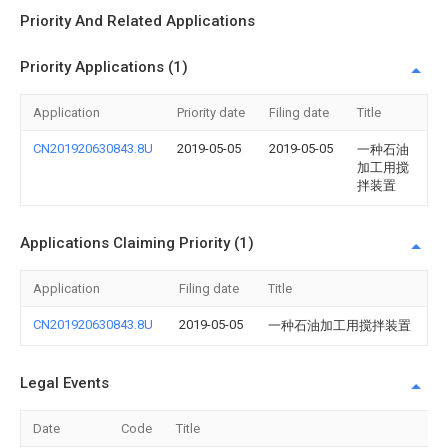
Priority And Related Applications
Priority Applications (1)
Application
Priority date
Filing date
Title
CN201920630843.8U
2019-05-05
2019-05-05
一种石油
加工用搅
拌装置
Applications Claiming Priority (1)
Application
Filing date
Title
CN201920630843.8U
2019-05-05
一种石油加工用搅拌装置
Legal Events
Date
Code
Title