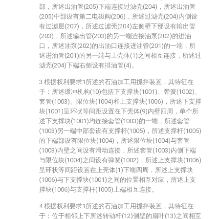
部，所述出油管(205)下端连接过滤壳(204)，所述出油管
(205)中部设有第二电磁阀(206)，所述过滤壳(204)内侧设
有过滤层(207)，所述过滤壳(204)左侧壁下部设有输出管
(203)，所述输出管(203)的另一端连接油泵(202)的进油
口，所述油泵(202)的出油口连接进油管(201)的一端，所
述进油管(201)的另一端与上壳体(1)之间相互连接，所述过
滤壳(204)下端右侧设有排油管(4)。
3.根据权利要求1所述的石油加工用搅拌装置，其特征在
于：所述缓冲机构(10)包括下支撑块(1001)、弹簧(1002)、
套管(1003)、限位块(1004)和上支撑块(1006)，所述下支撑
块(1001)呈环状等间距设置在下壳体(9)内壁四周，单个所
述下支撑块(1001)均连接套管(1003)的一端，所述套管
(1003)另一端中部套设有支撑杆(1005)，所述支撑杆(1005)
的下端部设有限位块(1004)，所述限位块(1004)与套管
(1003)内壁之间设有滑动连接，所述套管(1003)内侧下端
与限位块(1004)之间设有弹簧(1002)，所述上支撑块(1006)
呈环状等间距设置在上壳体(1)下端四周，所述上支撑块
(1006)与下支撑块(1001)之间的位置相互对应，所述上支
撑块(1006)与支撑杆(1005)上端相互连接。
4.根据权利要求1所述的石油加工用搅拌装置，其特征在
于：位于相邻上下所述转动杆(12)侧壁的扇叶(13)之间相互