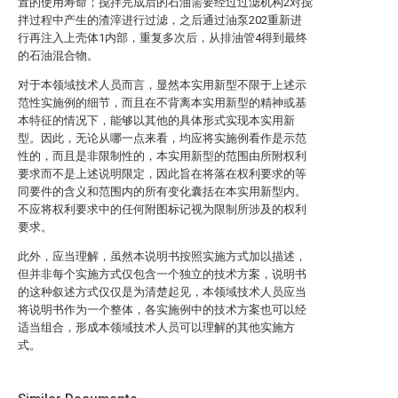
置的使用寿命；搅拌完成后的石油需要经过过滤机构2对搅
拌过程中产生的渣滓进行过滤，之后通过油泵202重新进
行再注入上壳体1内部，重复多次后，从排油管4得到最终
的石油混合物。
对于本领域技术人员而言，显然本实用新型不限于上述示
范性实施例的细节，而且在不背离本实用新型的精神或基
本特征的情况下，能够以其他的具体形式实现本实用新
型。因此，无论从哪一点来看，均应将实施例看作是示范
性的，而且是非限制性的，本实用新型的范围由所附权利
要求而不是上述说明限定，因此旨在将落在权利要求的等
同要件的含义和范围内的所有变化囊括在本实用新型内。
不应将权利要求中的任何附图标记视为限制所涉及的权利
要求。
此外，应当理解，虽然本说明书按照实施方式加以描述，
但并非每个实施方式仅包含一个独立的技术方案，说明书
的这种叙述方式仅仅是为清楚起见，本领域技术人员应当
将说明书作为一个整体，各实施例中的技术方案也可以经
适当组合，形成本领域技术人员可以理解的其他实施方
式。