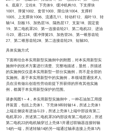
6、底座7、立柱8、下壳体9、缓冲机构10、下支撑块
1001、弹簧1002、套管1003、限位块1004、支撑杆
1005、上支撑块1006、流通孔11、转动杆12、扇叶13、转
轴14、刮板15、加热层16、隔热层17、支架18、固定套
19、第二电机罩20、第一连接齿轮21、第二电机22、进油
斗23、通口24、缓冲弹簧25、加热管26、第一锥形齿轮
27、第二锥形齿轮28、第二连接齿轮29、短轴30。
具体实施方式
下面将结合本实用新型实施例中的附图，对本实用新型实
施例中的技术方案进行清楚、完整地描述，显然，所描述
的实施例仅仅是本实用新型一部分实施例，而不是全部的
实施例。基于本实用新型中的实施例，本领域普通技术人
员在没有做出创造性劳动前提下所获得的所有其他实施
例，都属于本实用新型保护的范围。
请参阅图1～4，本实用新型实施例中，一种石油加工用搅
拌装置，包括上壳体1、下壳体9和转轴14，所述上壳体1
上端左侧设有进油斗23，所述上壳体1上端中部设有第二
电机罩20，所述第二电机罩20内部设有第二电机22，所述
第二电机22的电机轴穿过上壳体1并通过联轴器连接转轴
14的一端，所述转轴14的另一端通过轴承连接上壳体1内