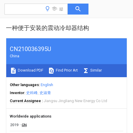
一种便于安装的震动冷却器结构
CN210036395U
China
Download PDF
Find Prior Art
Similar
Other languages
English
Inventor
史科峰
史淑青
Current Assignee
Jiangsu Jingliang New Energy Co Ltd
Worldwide applications
2019
CN