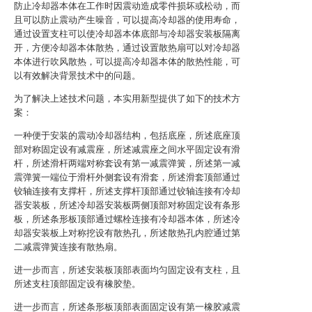
防止冷却器本体在工作时因震动造成零件损坏或松动，而
且可以防止震动产生噪音，可以提高冷却器的使用寿命，
通过设置支柱可以使冷却器本体底部与冷却器安装板隔离
开，方便冷却器本体散热，通过设置散热扇可以对冷却器
本体进行吹风散热，可以提高冷却器本体的散热性能，可
以有效解决背景技术中的问题。
为了解决上述技术问题，本实用新型提供了如下的技术方
案：
一种便于安装的震动冷却器结构，包括底座，所述底座顶
部对称固定设有减震座，所述减震座之间水平固定设有滑
杆，所述滑杆两端对称套设有第一减震弹簧，所述第一减
震弹簧一端位于滑杆外侧套设有滑套，所述滑套顶部通过
铰轴连接有支撑杆，所述支撑杆顶部通过铰轴连接有冷却
器安装板，所述冷却器安装板两侧顶部对称固定设有条形
板，所述条形板顶部通过螺栓连接有冷却器本体，所述冷
却器安装板上对称挖设有散热孔，所述散热孔内腔通过第
二减震弹簧连接有散热扇。
进一步而言，所述安装板顶部表面均匀固定设有支柱，且
所述支柱顶部固定设有橡胶垫。
进一步而言，所述条形板顶部表面固定设有第一橡胶减震