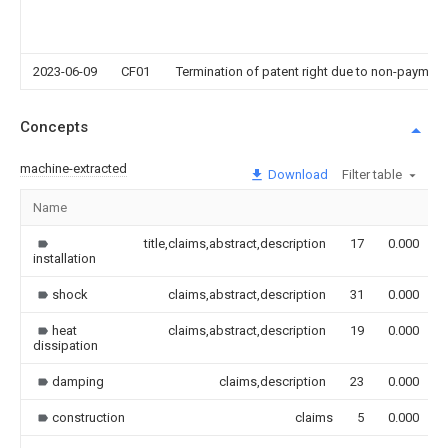
2023-06-09
CF01
Termination of patent right due to non-payment
Concepts
machine-extracted
Download
Filter table
Name
title,claims,abstract,description
17
0.000
installation
shock
claims,abstract,description
31
0.000
heat
claims,abstract,description
19
0.000
dissipation
damping
claims,description
23
0.000
construction
claims
5
0.000