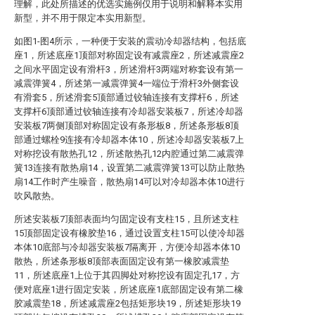
理解，此处所描述的优选实施例仅用于说明和解释本实用
新型，并不用于限定本实用新型。
如图1-图4所示，一种便于安装的震动冷却器结构，包括底
座1，所述底座1顶部对称固定设有减震座2，所述减震座2
之间水平固定设有滑杆3，所述滑杆3两端对称套设有第一
减震弹簧4，所述第一减震弹簧4一端位于滑杆3外侧套设
有滑套5，所述滑套5顶部通过铰轴连接有支撑杆6，所述
支撑杆6顶部通过铰轴连接有冷却器安装板7，所述冷却器
安装板7两侧顶部对称固定设有条形板8，所述条形板8顶
部通过螺栓9连接有冷却器本体10，所述冷却器安装板7上
对称挖设有散热孔12，所述散热孔12内腔通过第二减震弹
簧13连接有散热扇14，设置第二减震弹簧13可以防止散热
扇14工作时产生噪音，散热扇14可以对冷却器本体10进行
吹风散热。
所述安装板7顶部表面均匀固定设有支柱15，且所述支柱
15顶部固定设有橡胶垫16，通过设置支柱15可以使冷却器
本体10底部与冷却器安装板7隔离开，方便冷却器本体10
散热，所述条形板8顶部表面固定设有第一橡胶减震垫
11，所述底座1上位于其四脚处对称挖设有固定孔17，方
便对底座1进行固定安装，所述底座1底部固定设有第二橡
胶减震垫18，所述减震座2包括矩形块19，所述矩形块19