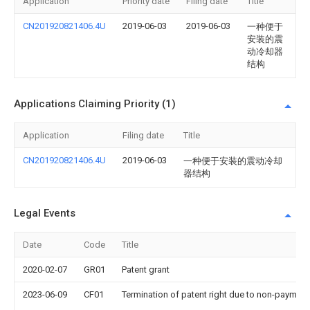
Application
Priority date
Filing date
Title
CN201920821406.4U
2019-06-03
2019-06-03
一种便于
安装的震
动冷却器
结构
Applications Claiming Priority (1)
Application
Filing date
Title
CN201920821406.4U
2019-06-03
一种便于安装的震动冷却
器结构
Legal Events
Date
Code
Title
2020-02-07
GR01
Patent grant
2023-06-09
CF01
Termination of patent right due to non-payment