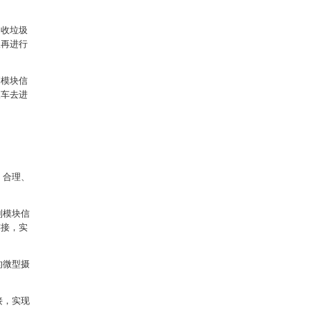
回收垃圾
圾再进行
制模块信
圾车去进
、合理、
制模块信
连接，实
的微型摄
接，实现