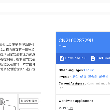
CN210028729U
圾回收以及车辆管理系统领
China
，垃圾箱内设置有一组垃圾
下端均固定安装有压力传感
Download PDF
Find Prior
设有控制腔，控制腔内安装
一组垃圾运输箱，本方案可
近地调配附近垃圾车进行垃
Other languages
English
Inventor
周冬
郁雷
冯金磊
戴天娇
Current Assignee
Kunshanjianuo I
Ltd
Worldwide applications
2019
CN