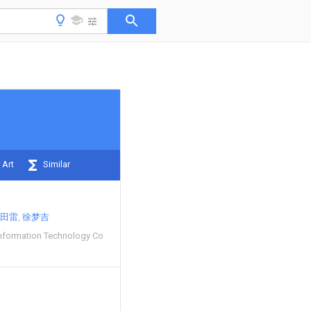
 Art
Similar
田雷
徐梦吉
nformation Technology Co