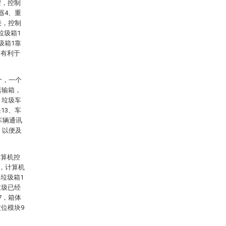
腔，控制
器4、重
接，控制
垃圾箱1
圾箱1靠
，有利于
个，一个
运输箱，
，垃圾车
13、车
车辆通讯
，以便及
计算机控
，计算机
垃圾箱1
垃圾已经
7，箱体
位模块9