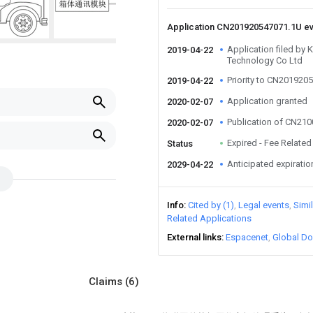
Application CN201920547071.1U e
Application filed by
2019-04-22
Technology Co Ltd
Priority to CN201920
2019-04-22
Application granted
2020-02-07
Publication of CN21
2020-02-07
Expired - Fee Related
Status
Anticipated expiratio
2029-04-22
Info
Cited by (1)
Legal events
Simi
Related Applications
External links
Espacenet
Global Do
Claims
(6)