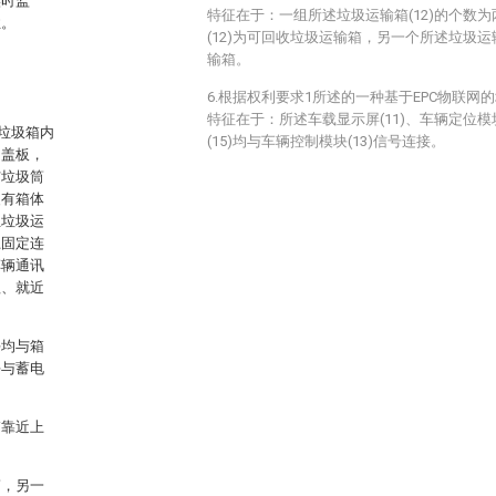
实时监
特征在于：一组所述垃圾运输箱(12)的个数
性。
(12)为可回收垃圾运输箱，另一个所述垃圾运
输箱。
6.根据权利要求1所述的一种基于EPC物联
特征在于：所述车载显示屏(11)、车辆定位模块
垃圾箱内
(15)均与车辆控制模块(13)信号连接。
的盖板，
与垃圾筒
装有箱体
组垃圾运
上固定连
车辆通讯
理、就近
块均与箱
块与蓄电
箱靠近上
筒，另一