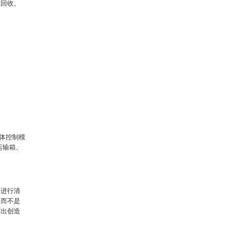
圾回收。
箱体控制模
运输箱、
案进行清
；而不是
做出创造