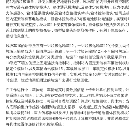
筒2内的垃圾重量，以便后期更好地进行处理，垃圾箱1的内部开设有控制
腔内安装有箱体控制模块7、箱体通讯模块8以及箱体定位模块9，压力传感
力传感器6、箱体通讯模块8以及箱体定位模块9均与箱体控制模块7信号连
腔内还安装有蓄电池模块，且箱体控制模块7与蓄电池模块电连接，实现对
进行实时智能监控，垃圾箱1上安装有摄像模块5，摄像模块5包括安装在垃
近上端侧壁上的微型摄像头，微型摄像头起到取像作用，有利于信息保存
后期信息查询。
垃圾车10的后部放置有一组垃圾运输箱12，一组垃圾运输箱12的个数为两
垃圾运输箱12为可回收垃圾运输箱，另一个垃圾运输箱12为不可回收垃圾
将分类完成的垃圾再进行分类运输，垃圾车10的前侧设置有车载显示屏11
10靠近下端的侧壁上固定连接有控制箱，控制箱内固定安装有车辆控制模块
辆定位模块14以及车辆通讯模块15，车载显示屏11、车辆定位模块14以及
模块15均与车辆控制模块13信号连接，实现对垃圾车10进行实时智能监控
时合理、就近地调配附近的垃圾车去进行垃圾回收。
在工作运行中，箱体端、车辆端实时将数据信息上传至计算机控制系统，
制系统为云网络，此为现有EPC物联网技术，其工作原理在此不做过多赘述
控制系统及时获取数据，可及时合理地调配车辆进行垃圾回收，具体为：当
内底部的重力传感器6检测到垃圾重力招标，或者通过压力传感器4检测到
填满垃圾筒2时，重力传感器6以及压力传感器4将信号传递给箱体控制模块
控制模块7通过箱体通讯模块8将信号传递给计算机控制系统，并通过箱体定
将具体位置传递给计算机控制系统；