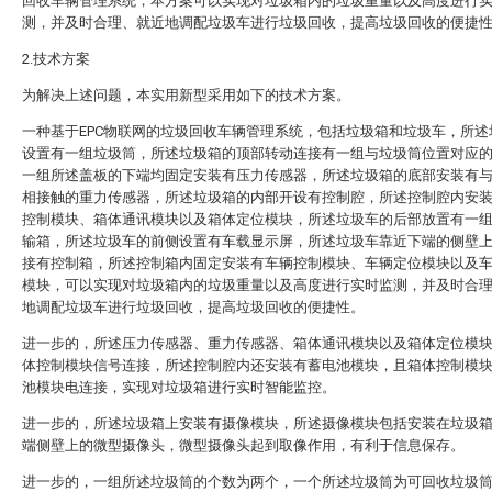
回收车辆管理系统，本方案可以实现对垃圾箱内的垃圾重量以及高度进行
测，并及时合理、就近地调配垃圾车进行垃圾回收，提高垃圾回收的便捷
2.技术方案
为解决上述问题，本实用新型采用如下的技术方案。
一种基于EPC物联网的垃圾回收车辆管理系统，包括垃圾箱和垃圾车，所述
设置有一组垃圾筒，所述垃圾箱的顶部转动连接有一组与垃圾筒位置对应
一组所述盖板的下端均固定安装有压力传感器，所述垃圾箱的底部安装有
相接触的重力传感器，所述垃圾箱的内部开设有控制腔，所述控制腔内安
控制模块、箱体通讯模块以及箱体定位模块，所述垃圾车的后部放置有一
输箱，所述垃圾车的前侧设置有车载显示屏，所述垃圾车靠近下端的侧壁
接有控制箱，所述控制箱内固定安装有车辆控制模块、车辆定位模块以及
模块，可以实现对垃圾箱内的垃圾重量以及高度进行实时监测，并及时合
地调配垃圾车进行垃圾回收，提高垃圾回收的便捷性。
进一步的，所述压力传感器、重力传感器、箱体通讯模块以及箱体定位模
体控制模块信号连接，所述控制腔内还安装有蓄电池模块，且箱体控制模
池模块电连接，实现对垃圾箱进行实时智能监控。
进一步的，所述垃圾箱上安装有摄像模块，所述摄像模块包括安装在垃圾
端侧壁上的微型摄像头，微型摄像头起到取像作用，有利于信息保存。
进一步的，一组所述垃圾筒的个数为两个，一个所述垃圾筒为可回收垃圾