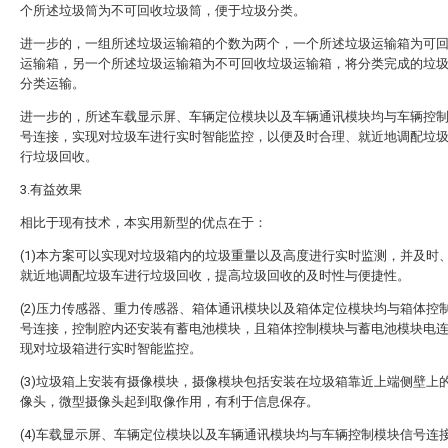
个所述垃圾筒为不可回收垃圾筒，便于垃圾分类。
进一步的，一组所述垃圾运输箱的个数为两个，一个所述垃圾运输箱为可
运输箱，另一个所述垃圾运输箱为不可回收垃圾运输箱，将分类完成的垃
分类运输。
进一步的，所述车载显示屏、车辆定位模块以及车辆通讯模块均与车辆控
号连接，实现对垃圾车进行实时智能监控，以便及时合理、就近地调配垃
行垃圾回收。
3.有益效果
相比于现有技术，本实用新型的优点在于：
(1)本方案可以实现对垃圾箱内的垃圾重量以及高度进行实时监测，并及时
就近地调配垃圾车进行垃圾回收，提高垃圾回收的及时性与便捷性。
(2)压力传感器、重力传感器、箱体通讯模块以及箱体定位模块均与箱体控
号连接，控制腔内还安装有蓄电池模块，且箱体控制模块与蓄电池模块电
现对垃圾箱进行实时智能监控。
(3)垃圾箱上安装有摄像模块，摄像模块包括安装在垃圾箱靠近上端侧壁上
像头，微型摄像头起到取像作用，有利于信息保存。
(4)车载显示屏、车辆定位模块以及车辆通讯模块均与车辆控制模块信号连