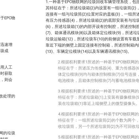
1.一种基于EPC物联网的垃圾回收车辆管理系统，包括垃
其特征在于：所述垃圾箱(2)内设置有一组垃圾筒(2)
连接有一组与垃圾筒(2)位置对应的盖板(3)，一组所
EPC物
有压力传感器(4)，所述垃圾箱(2)的底部安装有与垃
(6)，所述垃圾箱(1)的内部开设有控制腔，所述控
(7)、箱体通讯模块(8)以及箱体定位模块(9)，所述垃
垃圾运输箱(12)，所述垃圾车(10)的前侧设置有车载显示
量迅速增
靠近下端的侧壁上固定连接有控制箱，所述控制箱内
垃圾成
(13)、车辆定位模块(14)以及车辆通讯模块(15)。
2.根据权利要求1所述的一种基于EPC物联
采用人工
特征在于：所述压力传感器(4)、重力传感器(6
及时获取
体定位模块(9)均与箱体控制模块(7)信号连
圾，则会
电池模块，且箱体控制模块(7)与蓄电池模块
3.根据权利要求1所述的一种基于EPC物联
收处理的
特征在于：所述垃圾箱(1)上安装有摄像模块(5
装在垃圾箱(1)靠近上端侧壁上的微型摄像头
4.根据权利要求1所述的一种基于EPC物联
特征在于：一组所述垃圾筒(2)的个数为两个，
收垃圾筒，另一个所述垃圾筒(2)为不可回收
网的垃圾
5.根据权利要求1所述的一种基于EPC物联