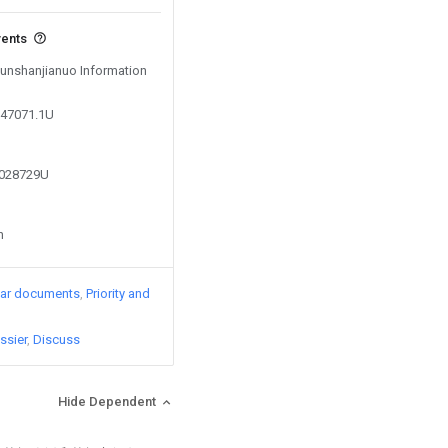
vents
 Kunshanjianuo Information
547071.1U
0028729U
n
lar documents
Priority and
ssier
Discuss
Hide Dependent