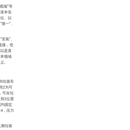
底端”等
描述本实
方位、以
第一”、
安装”、
定连接，也
可以是直
于本领域
含义。
1和垃圾车
筒2为可
，可在垃
筒2位置
端均固定
4，压力
监测垃圾