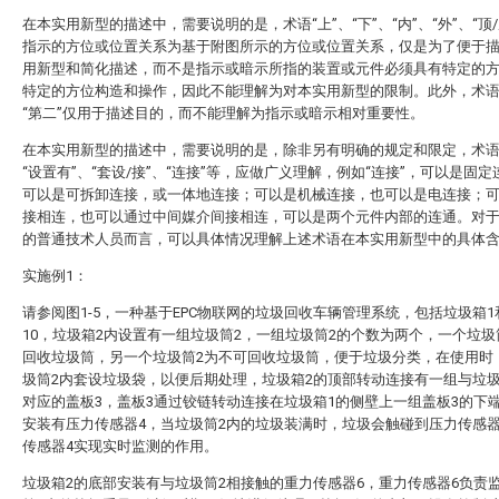
在本实用新型的描述中，需要说明的是，术语“上”、“下”、“内”、“外”、“顶/
指示的方位或位置关系为基于附图所示的方位或位置关系，仅是为了便于
用新型和简化描述，而不是指示或暗示所指的装置或元件必须具有特定的
特定的方位构造和操作，因此不能理解为对本实用新型的限制。此外，术语“
“第二”仅用于描述目的，而不能理解为指示或暗示相对重要性。
在本实用新型的描述中，需要说明的是，除非另有明确的规定和限定，术语“
“设置有”、“套设/接”、“连接”等，应做广义理解，例如“连接”，可以是固
可以是可拆卸连接，或一体地连接；可以是机械连接，也可以是电连接；
接相连，也可以通过中间媒介间接相连，可以是两个元件内部的连通。对
的普通技术人员而言，可以具体情况理解上述术语在本实用新型中的具体
实施例1：
请参阅图1-5，一种基于EPC物联网的垃圾回收车辆管理系统，包括垃圾箱
10，垃圾箱2内设置有一组垃圾筒2，一组垃圾筒2的个数为两个，一个垃圾
回收垃圾筒，另一个垃圾筒2为不可回收垃圾筒，便于垃圾分类，在使用时
圾筒2内套设垃圾袋，以便后期处理，垃圾箱2的顶部转动连接有一组与垃圾
对应的盖板3，盖板3通过铰链转动连接在垃圾箱1的侧壁上一组盖板3的下
安装有压力传感器4，当垃圾筒2内的垃圾装满时，垃圾会触碰到压力传感器
传感器4实现实时监测的作用。
垃圾箱2的底部安装有与垃圾筒2相接触的重力传感器6，重力传感器6负责