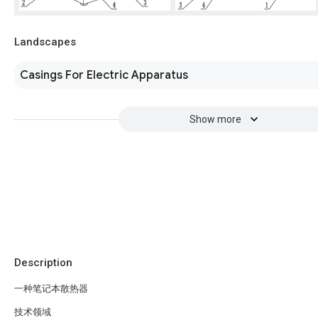
Landscapes
Casings For Electric Apparatus
Show more
Description
一种笔记本散热器
技术领域