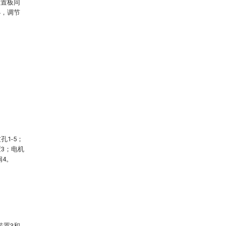
放置板同
小，调节
。
孔1-5；
置3；电机
扇4。
装置3和