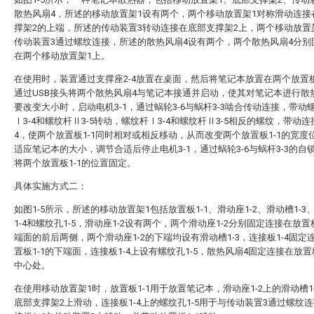
散热风扇4，所述的移动放置架1设有两个，两个移动放置架1对称滑动连接
撑架2的上端，所述的传动装置3转动连接在底部支撑架2上，两个移动放置
传动装置3通过螺纹连接，所述的散热风扇4设有两个，两个散热风扇4分别
在两个移动放置架1上。
在使用时，装置通过支撑座2-4放置在桌面，然后将笔记本放置在两个放置板
通过USB接头将两个散热风扇4与笔记本接通并启动，使其对笔记本进行散
要改变大小时，启动电机3-1，通过蜗轮3-6与蜗杆3-3啮合传动连接，带动
Ⅰ3-4和螺纹杆Ⅱ3-5转动，螺纹杆Ⅰ3-4和螺纹杆Ⅱ3-5相反的螺纹，带动连接
4，使两个放置板1-1同时相对或相反移动，从而改变两个放置板1-1的宽度
适应笔记本的大小，调节合适后停止电机3-1，通过蜗轮3-6与蜗杆3-3的自
将两个放置板1-1的位置固定。
具体实施方式二：
如图1-5所示，所述的移动放置架1包括放置板1-1、滑动座1-2、滑动槽1-3
1-4和螺纹孔1-5，滑动座1-2设有两个，两个滑动座1-2分别固定连接在放置板
端面的前后两侧，两个滑动座1-2的下端均设有滑动槽1-3，连接板1-4固定
置板1-1的下端面，连接板1-4上设有螺纹孔1-5，散热风扇4固定连接在放置板
中心处。
在使用移动放置架1时，放置板1-1用于放置笔记本，滑动座1-2上的滑动槽1
底部支撑架2上滑动，连接板1-4上的螺纹孔1-5用于与传动装置3通过螺纹