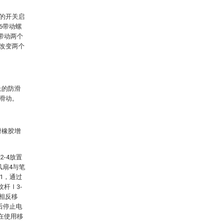
上的开关启
-6带动螺
时带动两个
，改变两个
上的防滑
上滑动。
滑橡胶增
-4放置
风扇4与笔
1，通过
纹杆Ⅰ3-
或相反移
后停止电
。在使用移