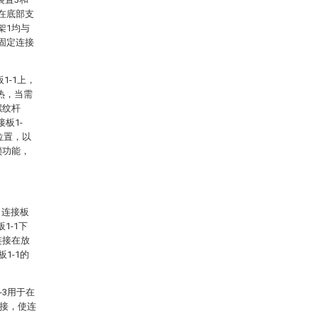
在底部支
架1均与
固定连接
1-1上，
热，当需
螺纹杆
板1-
位置，以
锁功能，
、连接板
1-1下
连接在放
1-1的
-3用于在
连接，使连