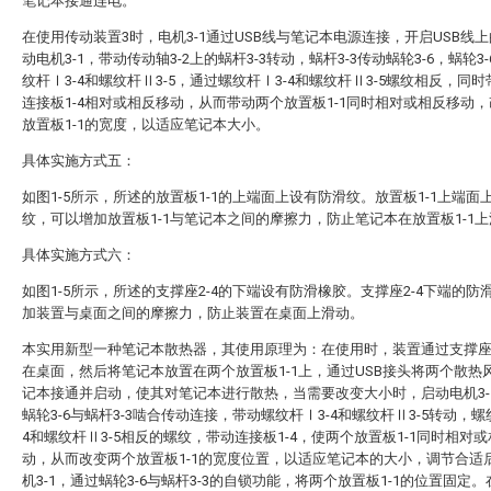
笔记本接通连电。
在使用传动装置3时，电机3-1通过USB线与笔记本电源连接，开启USB线
动电机3-1，带动传动轴3-2上的蜗杆3-3转动，蜗杆3-3传动蜗轮3-6，蜗轮3
纹杆Ⅰ3-4和螺纹杆Ⅱ3-5，通过螺纹杆Ⅰ3-4和螺纹杆Ⅱ3-5螺纹相反，同
连接板1-4相对或相反移动，从而带动两个放置板1-1同时相对或相反移动
放置板1-1的宽度，以适应笔记本大小。
具体实施方式五：
如图1-5所示，所述的放置板1-1的上端面上设有防滑纹。放置板1-1上端面
纹，可以增加放置板1-1与笔记本之间的摩擦力，防止笔记本在放置板1-1
具体实施方式六：
如图1-5所示，所述的支撑座2-4的下端设有防滑橡胶。支撑座2-4下端的防
加装置与桌面之间的摩擦力，防止装置在桌面上滑动。
本实用新型一种笔记本散热器，其使用原理为：在使用时，装置通过支撑座2
在桌面，然后将笔记本放置在两个放置板1-1上，通过USB接头将两个散热
记本接通并启动，使其对笔记本进行散热，当需要改变大小时，启动电机3-
蜗轮3-6与蜗杆3-3啮合传动连接，带动螺纹杆Ⅰ3-4和螺纹杆Ⅱ3-5转动，螺
4和螺纹杆Ⅱ3-5相反的螺纹，带动连接板1-4，使两个放置板1-1同时相对
动，从而改变两个放置板1-1的宽度位置，以适应笔记本的大小，调节合适
机3-1，通过蜗轮3-6与蜗杆3-3的自锁功能，将两个放置板1-1的位置固定