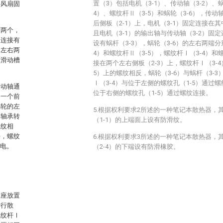
置（3）包括电机（3-1）、传动轴（3-2）、蜗
热风扇固
4）、螺纹杆Ⅱ（3-5）和蜗轮（3-6），传动
后侧板（2-1）上，电机（3-1）固定连接在其
有两个，
且电机（3-1）的输出轴与传动轴（3-2）固定
定连接有
设有蜗杆（3-3），蜗轮（3-6）的左右两端
的左右两
4）和螺纹杆Ⅱ（3-5），螺纹杆Ⅰ（3-4）和
的滑动槽
接在两个左右侧板（2-3）上，螺纹杆Ⅰ（3-
5）上的螺纹相反，蜗轮（3-6）与蜗杆（3-
Ⅰ（3-4）与位于左侧的螺纹孔（1-5）通过螺
传动轴通
位于右侧的螺纹孔（1-5）通过螺纹连接。
中一个前
蜗轮的左
5.根据权利要求2所述的一种笔记本散热器，
过轴承转
（1-1）的上端面上设有防滑纹。
螺纹相
接，螺纹
6.根据权利要求3所述的一种笔记本散热器，
连电。
（2-4）的下端设有防滑橡胶。
撑座放置
进行散
螺纹杆Ⅰ