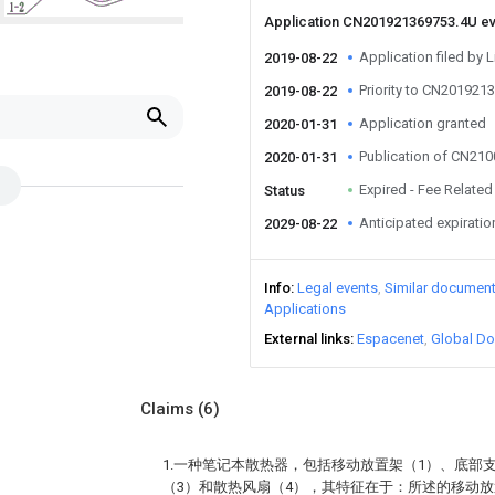
Application CN201921369753.4U e
Application filed by L
2019-08-22
Priority to CN201921
2019-08-22
Application granted
2020-01-31
Publication of CN21
2020-01-31
Expired - Fee Related
Status
Anticipated expiratio
2029-08-22
Info
Legal events
Similar documen
Applications
External links
Espacenet
Global Do
Claims
(6)
1.一种笔记本散热器，包括移动放置架（1）、底部
（3）和散热风扇（4），其特征在于：所述的移动放