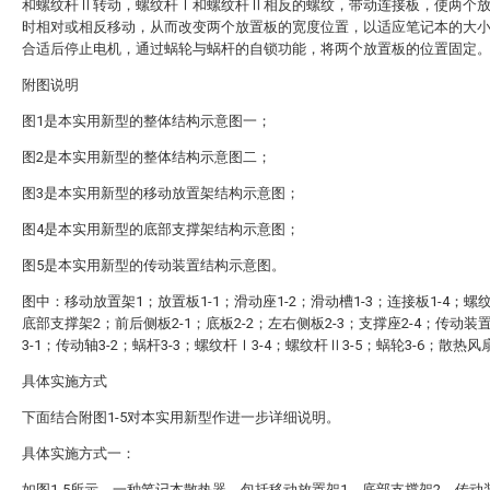
和螺纹杆Ⅱ转动，螺纹杆Ⅰ和螺纹杆Ⅱ相反的螺纹，带动连接板，使两个
时相对或相反移动，从而改变两个放置板的宽度位置，以适应笔记本的大
合适后停止电机，通过蜗轮与蜗杆的自锁功能，将两个放置板的位置固定
附图说明
图1是本实用新型的整体结构示意图一；
图2是本实用新型的整体结构示意图二；
图3是本实用新型的移动放置架结构示意图；
图4是本实用新型的底部支撑架结构示意图；
图5是本实用新型的传动装置结构示意图。
图中：移动放置架1；放置板1-1；滑动座1-2；滑动槽1-3；连接板1-4；螺纹
底部支撑架2；前后侧板2-1；底板2-2；左右侧板2-3；支撑座2-4；传动装
3-1；传动轴3-2；蜗杆3-3；螺纹杆Ⅰ3-4；螺纹杆Ⅱ3-5；蜗轮3-6；散热风
具体实施方式
下面结合附图1-5对本实用新型作进一步详细说明。
具体实施方式一：
如图1-5所示，一种笔记本散热器，包括移动放置架1、底部支撑架2、传动