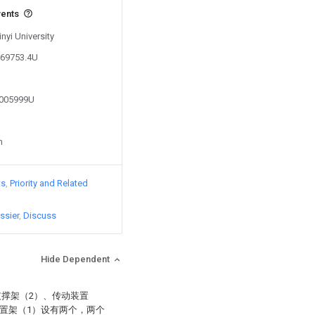
vents
inyi University
369753.4U
0005999U
n
ts
Priority and Related
ssier
Discuss
Hide Dependent
支撑架（2）、传动装置
置架（1）设有两个，两个