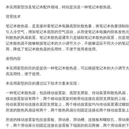
本实用新型涉及笔记本配件领域，特别是涉及一种笔记本散热器。
背景技术
笔记本散热器，是直接对着笔记本电脑底部吹散热量，将笔记本热量强制
引入冷空气，增加笔记本底部的空气流动，从而使笔记本电脑内部各发热
到散热的风扇装置。笔记本散热器通常只是辅助笔记本散热的装置，但是
记本散热器不能够根据笔记本的大小调节大小，不能够适应不同大小的笔
用，降低了笔记本散热器的实用性，不便于使用者使用。
发明内容
本实用新型的目的是提供一种笔记本散热器，可以根据笔记本的大小调节
高实用性，便于使用。
本实用新型的目的通过以下技术方案来实现：
一种笔记本散热器，包括移动放置架、底部支撑架、传动装置和散热风扇
移动放置架设有两个，两个移动放置架对称滑动连接在底部支撑架的上端
传动装置转动连接在底部支撑架上，两个移动放置架均与传动装置通过螺
所述的散热风扇设有两个，两个散热风扇分别固定连接在两个移动放置架
所述的移动放置架包括放置板、滑动座、滑动槽、连接板和螺纹孔，滑动
个，两个滑动座分别固定连接在放置板下端面的前后两侧，两个滑动座的