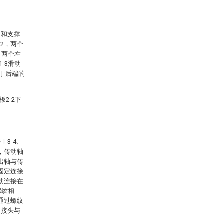
3和支撑
-2，两个
，两个左
-3滑动
位于后端的
2-2下
Ⅰ3-4、
上，传动轴
输出轴与传
别固定连接
转动连接在
螺纹相
5通过螺纹
B接头与