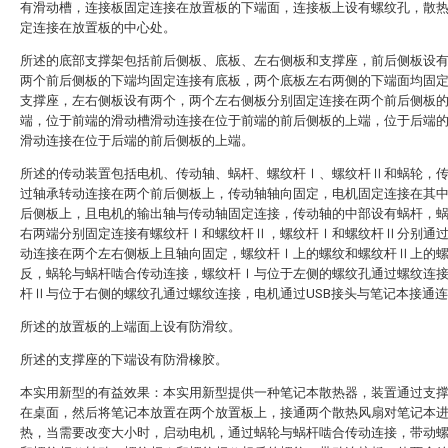
有滑动槽，连接板固定连接在放置板的下端面，连接板上设有螺纹孔，散
定连接在放置板的中心处。
所述的底部支撑架包括前后侧板、底板、左右侧板和支撑座，前后侧板设
两个前后侧板的下端均固定连接有底板，两个底板左右两侧的下端面均固
支撑座，左右侧板设有两个，两个左右侧板分别固定连接在两个前后侧板
端，位于前端的滑动槽滑动连接在位于前端的前后侧板的上端，位于后端
滑动连接在位于后端的前后侧板的上端。
所述的传动装置包括电机、传动轴、蜗杆、螺纹杆Ⅰ、螺纹杆Ⅱ和蜗轮，
过轴承转动连接在两个前后侧板上，传动轴轴向固定，电机固定连接在其
后侧板上，且电机的输出轴与传动轴固定连接，传动轴的中部设有蜗杆，
右两端分别固定连接有螺纹杆Ⅰ和螺纹杆Ⅱ，螺纹杆Ⅰ和螺纹杆Ⅱ分别通
动连接在两个左右侧板上且轴向固定，螺纹杆Ⅰ上的螺纹和螺纹杆Ⅱ上的
反，蜗轮与蜗杆啮合传动连接，螺纹杆Ⅰ与位于左侧的螺纹孔通过螺纹连
杆Ⅱ与位于右侧的螺纹孔通过螺纹连接，电机通过USB接头与笔记本接通
所述的放置板的上端面上设有防滑纹。
所述的支撑座的下端设有防滑橡胶。
本实用新型的有益效果：本实用新型提供一种笔记本散热器，装置通过支
在桌面，然后将笔记本放置在两个放置板上，接通两个散热风扇对笔记本
热，当需要改变大小时，启动电机，通过蜗轮与蜗杆啮合传动连接，带动