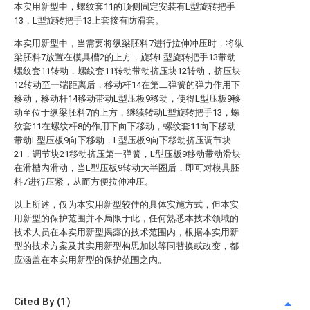
本实用新型中，螺纹套11的顶侧固定安装有L型旋转把手
13，L型旋转把手13上套接有防滑套。
本实用新型中，当需要将纵梁胚料7进行拉伸冲压时，将纵
梁胚料7放置在模具槽2的上方，旋转L型旋转把手13带动
螺纹套11转动，螺纹套11转动带动挤压块12转动，挤压块
12转动至一端距离后，移动杆14在第二弹簧的弹力作用下
移动，移动杆14移动带动L型压板9移动，使得L型压板9移
动至位于纵梁胚料7的上方，继续转动L型旋转把手13，螺
纹套11在螺纹杆8的作用下向下移动，螺纹套11向下移动
带动L型压板9向下移动，L型压板9向下移动挤压调节块
21，调节块21移动挤压第一弹簧，L型压板9移动带动滑块
在滑槽内滑动，当L型压板9转动大半圈后，即可对模具胚
料7进行压紧，从而方便拉伸冲压。
以上所述，仅为本实用新型较佳的具体实施方式，但本实
用新型的保护范围并不局限于此，任何熟悉本技术领域的
技术人员在本实用新型揭露的技术范围内，根据本实用新
型的技术方案及其实用新型构思加以等同替换或改变，都
应涵盖在本实用新型的保护范围之内。
Cited By (1)