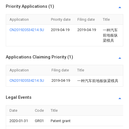
Priority Applications (1)
Application
Priority date
Filing date
Title
CN201920534214.5U
2019-04-19
2019-04-19
一种汽车
前地板纵
梁模具
Applications Claiming Priority (1)
Application
Filing date
Title
CN201920534214.5U
2019-04-19
一种汽车前地板纵梁模具
Legal Events
Date
Code
Title
2020-01-31
GR01
Patent grant