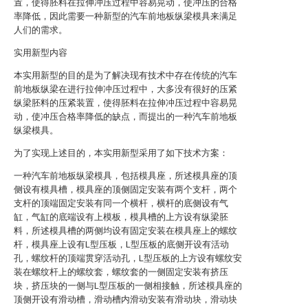
置，使得胚料在拉伸冲压过程中容易晃动，使冲压的合格
率降低，因此需要一种新型的汽车前地板纵梁模具来满足
人们的需求。
实用新型内容
本实用新型的目的是为了解决现有技术中存在传统的汽车
前地板纵梁在进行拉伸冲压过程中，大多没有很好的压紧
纵梁胚料的压紧装置，使得胚料在拉伸冲压过程中容易晃
动，使冲压合格率降低的缺点，而提出的一种汽车前地板
纵梁模具。
为了实现上述目的，本实用新型采用了如下技术方案：
一种汽车前地板纵梁模具，包括模具座，所述模具座的顶
侧设有模具槽，模具座的顶侧固定安装有两个支杆，两个
支杆的顶端固定安装有同一个横杆，横杆的底侧设有气
缸，气缸的底端设有上模板，模具槽的上方设有纵梁胚
料，所述模具槽的两侧均设有固定安装在模具座上的螺纹
杆，模具座上设有L型压板，L型压板的底侧开设有活动
孔，螺纹杆的顶端贯穿活动孔，L型压板的上方设有螺纹安
装在螺纹杆上的螺纹套，螺纹套的一侧固定安装有挤压
块，挤压块的一侧与L型压板的一侧相接触，所述模具座的
顶侧开设有滑动槽，滑动槽内滑动安装有滑动块，滑动块