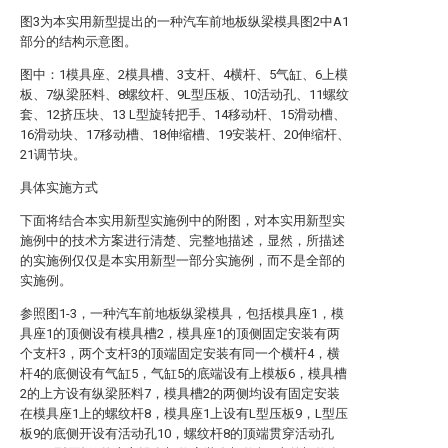
图3为本实用新型提出的一种汽车前地板纵梁模具图2中A1
部分的结构示意图。
图中：1模具座、2模具槽、3支杆、4横杆、5气缸、6上模
板、7纵梁胚料、8螺纹杆、9L型压板、10活动孔、11螺纹
套、12挤压块、13 L型旋转把手、14移动杆、15滑动槽、
16滑动块、17移动槽、18伸缩槽、19安装杆、20伸缩杆、
21调节块。
具体实施方式
下面将结合本实用新型实施例中的附图，对本实用新型实
施例中的技术方案进行清楚、完整地描述，显然，所描述
的实施例仅仅是本实用新型一部分实施例，而不是全部的
实施例。
参照图1-3，一种汽车前地板纵梁模具，包括模具座1，模
具座1的顶侧设有模具槽2，模具座1的顶侧固定安装有两
个支杆3，两个支杆3的顶端固定安装有同一个横杆4，横
杆4的底侧设有气缸5，气缸5的底端设有上模板6，模具槽
2的上方设有纵梁胚料7，模具槽2的两侧均设有固定安装
在模具座1上的螺纹杆8，模具座1上设有L型压板9，L型压
板9的底侧开设有活动孔10，螺纹杆8的顶端贯穿活动孔