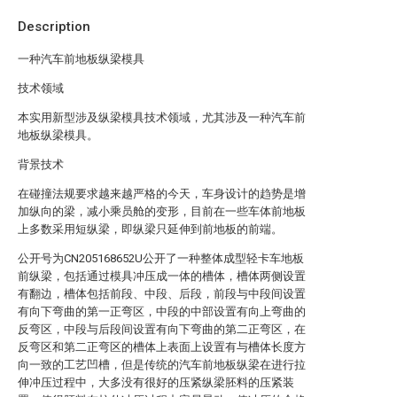
Description
一种汽车前地板纵梁模具
技术领域
本实用新型涉及纵梁模具技术领域，尤其涉及一种汽车前
地板纵梁模具。
背景技术
在碰撞法规要求越来越严格的今天，车身设计的趋势是增
加纵向的梁，减小乘员舱的变形，目前在一些车体前地板
上多数采用短纵梁，即纵梁只延伸到前地板的前端。
公开号为CN205168652U公开了一种整体成型轻卡车地板
前纵梁，包括通过模具冲压成一体的槽体，槽体两侧设置
有翻边，槽体包括前段、中段、后段，前段与中段间设置
有向下弯曲的第一正弯区，中段的中部设置有向上弯曲的
反弯区，中段与后段间设置有向下弯曲的第二正弯区，在
反弯区和第二正弯区的槽体上表面上设置有与槽体长度方
向一致的工艺凹槽，但是传统的汽车前地板纵梁在进行拉
伸冲压过程中，大多没有很好的压紧纵梁胚料的压紧装