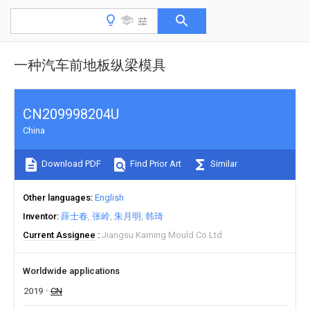
一种汽车前地板纵梁模具
CN209998204U
China
Download PDF
Find Prior Art
Similar
Other languages
English
Inventor
薛士春
张岭
朱月明
韩琦
Current Assignee
Jiangsu Kaming Mould Co Ltd
Worldwide applications
2019
CN