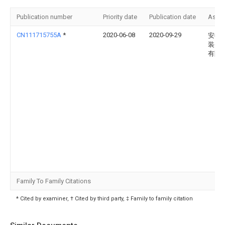
Publication number
Priority date
Publication date
Assi
CN111715755A
*
2020-06-08
2020-09-29
安徽
装备
有限
Family To Family Citations
* Cited by examiner, † Cited by third party, ‡ Family to family citation