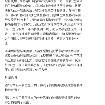
配合使用，将纵梁胚料放置在模具槽的上方，旋转L型旋转
把手带动螺纹套转动，螺纹套转动带动挤压块转动，挤压
块转动至一端距离后，移动杆在第二弹簧的弹力作用下移
动，移动杆移动带动L型压板移动，使得L型压板移动至位
于纵梁胚料的上方，继续转动L型旋转把手，螺纹套在螺纹
杆的作用下向下移动，螺纹套向下移动带动L型压板向下移
动，L型压板向下移动挤压调节块，调节块移动挤压第一弹
簧，L型压板移动带动滑块在滑槽内滑动，当L型压板转动
大半圈后，即可对模具胚料进行压紧，从而方便拉伸冲
压；
本实用新型结构简单，转动L型旋转把手带动螺纹套转动，
螺纹套转动时挤压块移动，L型压板在第二弹簧的作用下移
动至模具胚料的上方，螺纹套转动在螺纹杆的作用下从而
带动L型压板压紧模具胚料，有效解决了模具胚料在拉伸冲
压过程中晃动的问题，使用方便。
附图说明
图1为本实用新型提出的一种汽车前地板纵梁模具主视的结
构示意图；
图2为本实用新型提出的一种汽车前地板纵梁模具图1中A
部分的结构示意图；