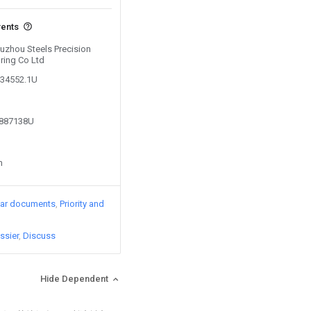
vents
Suzhou Steels Precision
ring Co Ltd
434552.1U
9887138U
n
lar documents
Priority and
ssier
Discuss
Hide Dependent