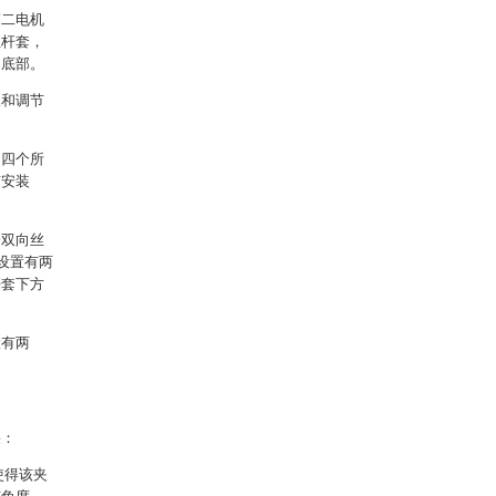
第二电机
丝杆套，
的底部。
板和调节
，四个所
有安装
一双向丝
设置有两
杆套下方
置有两
果：
使得该夹