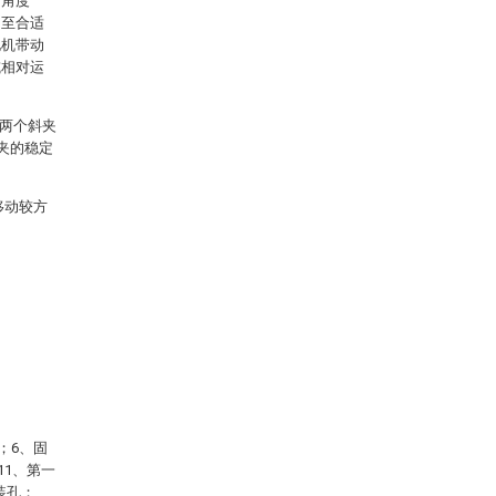
节角度
动至合适
电机带动
或相对运
的两个斜夹
夹的稳定
移动较方
；6、固
11、第一
装孔；