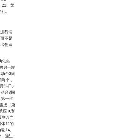
；22、第
栓孔。
案进行清
，而不是
做出创造
动化夹
1的另一端
移动台3固
有两个，
调节杆5
动台3固
，第一丝
动连接，第
承座10和
带刹万向
体12的
轮14、
后，通过