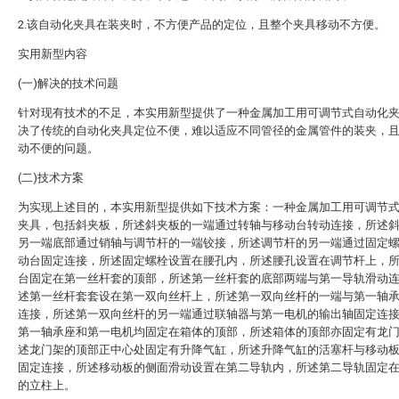
2.该自动化夹具在装夹时，不方便产品的定位，且整个夹具移动不方便。
实用新型内容
(一)解决的技术问题
针对现有技术的不足，本实用新型提供了一种金属加工用可调节式自动化
决了传统的自动化夹具定位不便，难以适应不同管径的金属管件的装夹，
动不便的问题。
(二)技术方案
为实现上述目的，本实用新型提供如下技术方案：一种金属加工用可调节
夹具，包括斜夹板，所述斜夹板的一端通过转轴与移动台转动连接，所述
另一端底部通过销轴与调节杆的一端铰接，所述调节杆的另一端通过固定
动台固定连接，所述固定螺栓设置在腰孔内，所述腰孔设置在调节杆上，
台固定在第一丝杆套的顶部，所述第一丝杆套的底部两端与第一导轨滑动
述第一丝杆套套设在第一双向丝杆上，所述第一双向丝杆的一端与第一轴
连接，所述第一双向丝杆的另一端通过联轴器与第一电机的输出轴固定连
第一轴承座和第一电机均固定在箱体的顶部，所述箱体的顶部亦固定有龙
述龙门架的顶部正中心处固定有升降气缸，所述升降气缸的活塞杆与移动
固定连接，所述移动板的侧面滑动设置在第二导轨内，所述第二导轨固定
的立柱上。