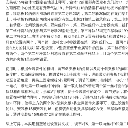
安装板15将箱体12固定在地基上即可，箱体12的顶部亦固定有龙门架17，龙
的顶部正中心处固定有升降气缸18，升降气缸18的活塞杆与移动板19的顶
接，移动板19的侧面滑动设置在第二导轨20内，第二导轨20固定在龙门架1
上，移动板19的底部两端分别固定有第二电机21和第二轴承座23，第二电机
二轴承座23之间设置有第二双向丝杆22，第二双向丝杆22上套设有第二丝杆
第二丝杆套24的顶部与第三导轨25滑动连接，第三导轨25固定在移动板19
第二丝杆套24上亦固定有移动台3，移动台3上亦设置有斜夹板1和调节杆5
杆套8设置有两个，两个第一丝杆套8对称设置在第一双向丝杆9上，且两个
套8上方的斜夹板1呈V型设置，V型设置便于金属管件的定位，第二丝杆套2
有两个，两个第二丝杆套24对称设置在第二双向丝杆22上，且两个第二丝杆
方的斜夹板1呈倒V型设置。
使用时，根据金属管件的粗细，调节斜夹板1的角度以及两个斜夹板1的间
角度时，松动固定螺栓6，将调节杆5上移或者下移，进而带动斜夹板1沿着
动至合适角度，再装上固定螺栓6拧紧即可，调节间距时，控制第一电机11
一电机11带动第一双向丝杆9转动，第一双向丝杆9带动两个第一丝杆套8
轨13相向或相对运动，形成V字形状，便于金属管件的定位，调节好后，将
放置在V型槽内即可，再控制升降气缸18下降，升降气缸18带动移动板19
轨20下降，使得上方的两个倒V型斜夹板1将金属管件夹紧即可，通过设置
轮14、安装板15和安装孔16，使得该自动化夹具移动较方便，当移动至指
后，通过安装板15将箱体12固定在地基上即可。
综上可得，本实用新型通过设置斜夹板1、调节杆5、第一双向丝杆9和第二