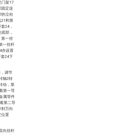
门架17
部固定连
7的立柱
21和第
套24，
的底部，
，第一丝
第一丝杆
4亦设置
套24下
距，调节
转轴2转
转动，第
沿着第一导
金属管件
沿着第二导
带刹万向
定位置
双向丝杆