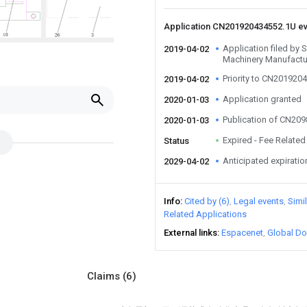
Application CN201920434552.1U e
Application filed by 
2019-04-02
Machinery Manufactu
Priority to CN201920
2019-04-02
Application granted
2020-01-03
Publication of CN20
2020-01-03
Expired - Fee Related
Status
Anticipated expiratio
2029-04-02
Info
Cited by (6)
Legal events
Simi
Related Applications
External links
Espacenet
Global Do
Claims
(6)