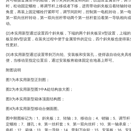
具可根据金属管件的粗细，调节夹具的角度和间距，以适应金属管件，调
时，松动固定螺栓，将调节杆上移或者下移，进而带动斜夹板沿着转轴转
角度，再装上固定螺栓拧紧即可，调节间距时，控制第一电机转动，第一
第一双向丝杆转动，第一双向丝杆带动两个第一丝杆套沿着第一导轨相向
动。
(2)本实用新型通过设置四个斜夹板，下端的两个斜夹板呈V型设置，上端
板呈倒V型设置，在装夹过程中便于金属管件的定位，四个斜夹板也使得装
性更好。
(3)本实用新型通过设置带刹万向轮、安装板和安装孔，使得该自动化夹具
便，当移动至指定位置后，通过安装板将箱体固定在地基上即可。
附图说明
图1为本实用新型正剖图；
图2为本实用新型图1中A处结构放大图；
图3为本实用新型箱体顶面结构图；
图4为本实用新型移动台侧面图。
图中附图标记为：1、斜夹板；2、转轴；3、移动台；4、销轴；5、调节杆
定螺栓；7、腰孔；8、第一丝杆套；9、第一双向丝杆；10、第一轴承座；
电机；12、箱体；13、第一导轨；14、带刹万向轮；15、安装板；16、安