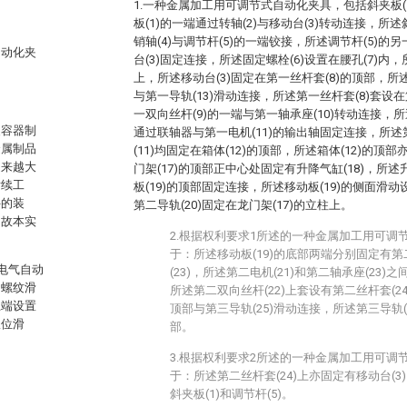
1.一种金属加工用可调节式自动化夹具，包括斜夹板(
板(1)的一端通过转轴(2)与移动台(3)转动连接，所
销轴(4)与调节杆(5)的一端铰接，所述调节杆(5)的
自动化夹
台(3)固定连接，所述固定螺栓(6)设置在腰孔(7)内，
上，所述移动台(3)固定在第一丝杆套(8)的顶部，所
与第一导轨(13)滑动连接，所述第一丝杆套(8)套设
一双向丝杆(9)的一端与第一轴承座(10)转动连接，
装容器制
通过联轴器与第一电机(11)的输出轴固定连接，所述第
金属制品
(11)均固定在箱体(12)的顶部，所述箱体(12)的顶部
越来越大
门架(17)的顶部正中心处固定有升降气缸(18)，所述
后续工
板(19)的顶部固定连接，所述移动板(19)的侧面滑动
件的装
第二导轨(20)固定在龙门架(17)的立柱上。
，故本实
2.根据权利要求1所述的一种金属加工用可调
于：所述移动板(19)的底部两端分别固定有第二
种电气自动
(23)，所述第二电机(21)和第二轴承座(23)
，螺纹滑
所述第二双向丝杆(22)上套设有第二丝杆套(24
上端设置
顶部与第三导轨(25)滑动连接，所述第三导轨(2
限位滑
部。
3.根据权利要求2所述的一种金属加工用可调
于：所述第二丝杆套(24)上亦固定有移动台(3
斜夹板(1)和调节杆(5)。