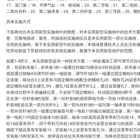
17、龙门架；18、升降气缸；19、移动板；20、第二导轨；21、第二电机
二双向丝杆；23、第二轴承座；24、第二丝杆套；25、第三导轨；26、螺
具体实施方式
下面将结合本实用新型实施例中的附图，对本实用新型实施例中的技术方
楚、完整地描述，显然，所描述的实施例仅仅是本实用新型一部分实施例
全部的实施例。基于本实用新型中的实施例，本领域普通技术人员在没有
性劳动前提下所获得的所有其他实施例，都属于本实用新型保护的范围。
如图1-4所示，本实用新型提供一种技术方案：一种金属加工用可调节式自
具，包括斜夹板1，斜夹板1的一端通过转轴2与移动台3转动连接，斜夹板
底部通过销轴4与调节杆5的一端铰接，调节杆5的另一端通过固定螺栓6与
定连接，移动台3上设置有与固定螺栓6相配合的螺栓孔26，螺栓孔26设置
固定螺栓6设置在腰孔7内，腰孔7设置在调节杆5上，通过设置腰孔7，使得
在移动过程中不易偏移位置，不必卸下固定螺栓6，松动固定螺栓6即可，移
定在第一丝杆套8的顶部，第一丝杆套8的底部两端与第一导轨13滑动连接
杆套8套设在第一双向丝杆9上，第一双向丝杆9的一端与第一轴承座10转
一双向丝杆9的另一端通过联轴器与第一电机11的输出轴固定连接，第一轴
第一电机11均固定在箱体12的顶部，箱体12的底部设置有带刹万向轮14，
轮14设置有四个，四个带刹万向轮14呈矩形状均匀设置在箱体12的底部，箱
侧面下端设置有安装板15，安装板15上设置有安装孔16，通过设置带刹万向
安装板15和安装孔16，使得该自动化夹具移动较方便，当移动至指定位置