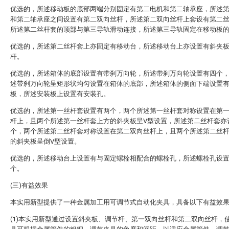
优选的，所述移动板的底部两端分别固定有第二电机和第二轴承座，所述
和第二轴承座之间设置有第二双向丝杆，所述第二双向丝杆上套设有第二
所述第二丝杆套的顶部与第三导轨滑动连接，所述第三导轨固定在移动板
优选的，所述第二丝杆套上亦固定有移动台，所述移动台上亦设置有斜夹
杆。
优选的，所述箱体的底部设置有带刹万向轮，所述带刹万向轮设置有四个
述带刹万向轮呈矩形状均匀设置在箱体的底部，所述箱体的侧面下端设置
板，所述安装板上设置有安装孔。
优选的，所述第一丝杆套设置有两个，两个所述第一丝杆套对称设置在第
杆上，且两个所述第一丝杆套上方的斜夹板呈V型设置，所述第二丝杆套亦
个，两个所述第二丝杆套对称设置在第二双向丝杆上，且两个所述第二丝
的斜夹板呈倒V型设置。
优选的，所述移动台上设置有与固定螺栓相配合的螺栓孔，所述螺栓孔设
个。
(三)有益效果
本实用新型提供了一种金属加工用可调节式自动化夹具，具备以下有益效
(1)本实用新型通过设置斜夹板、调节杆、第一双向丝杆和第二双向丝杆，