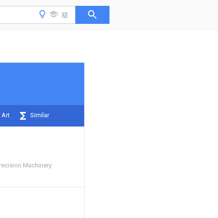
 Art
Similar
recision Machinery