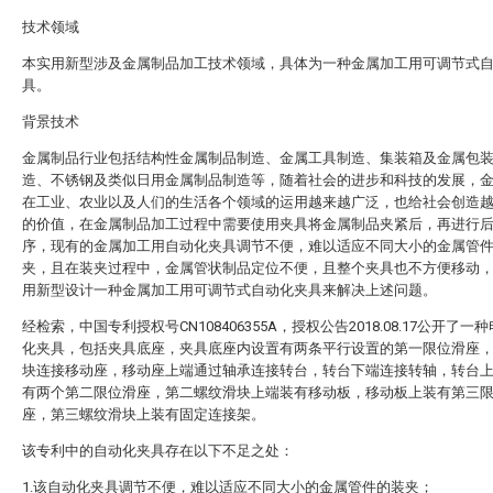
技术领域
本实用新型涉及金属制品加工技术领域，具体为一种金属加工用可调节式
具。
背景技术
金属制品行业包括结构性金属制品制造、金属工具制造、集装箱及金属包
造、不锈钢及类似日用金属制品制造等，随着社会的进步和科技的发展，
在工业、农业以及人们的生活各个领域的运用越来越广泛，也给社会创造
的价值，在金属制品加工过程中需要使用夹具将金属制品夹紧后，再进行
序，现有的金属加工用自动化夹具调节不便，难以适应不同大小的金属管
夹，且在装夹过程中，金属管状制品定位不便，且整个夹具也不方便移动
用新型设计一种金属加工用可调节式自动化夹具来解决上述问题。
经检索，中国专利授权号CN108406355A，授权公告2018.08.17公开了一
化夹具，包括夹具底座，夹具底座内设置有两条平行设置的第一限位滑座
块连接移动座，移动座上端通过轴承连接转台，转台下端连接转轴，转台
有两个第二限位滑座，第二螺纹滑块上端装有移动板，移动板上装有第三
座，第三螺纹滑块上装有固定连接架。
该专利中的自动化夹具存在以下不足之处：
1.该自动化夹具调节不便，难以适应不同大小的金属管件的装夹；