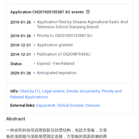
Application CN201920135387.XU events
Application filed by Shaanxi Agricultural Radio And
2019-01-26
Television School Xianyang Branch
Priority to CN201920135387.XU
2019-01-26
Application granted
2019-12-31
Publication of CN209876436U
2019-12-31
Expired - Fee Related
Status
Anticipated expiration
2029-01-26
Info
Cited by (1)
Legal events
Similar documents
Priority and
Related Applications
External links
Espacenet
Global Dossier
Discuss
Abstract
一种农民科技培训用投影仪挂壁结构，包括方形板，方形
板的顶面能与顶面墙壁固定连接，方形板的底面前侧的两