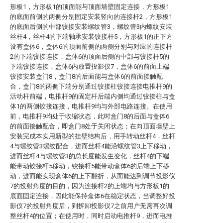
形板1，方形板1的顶面能与顶面墙壁固定连接，方形板1
的底面前侧的两侧分别固定安装竖向的连接杆2，方形板1
的底面后侧的中部铰接安装螺纹管3，螺纹管3内螺纹安装
丝杆4，丝杆4的下端轴承安装铰接杆5，方形板1的正下方
设有盒体6，盒体6的顶面前侧的两侧分别与对应的连接杆
2的下端铰接连接，盒体6的顶面后侧的中部与铰接杆5的
下端铰接连接，盒体6内放置投影仪7，盒体6的前面上端
铰接安装盒门8，盒门8的后面能与盒体6的前面接触配
合，盒门8的两侧下端分别通过铰接柱铰接连接电推杆9的
活动杆前端，电推杆9的固定杆后端内侧均通过铰接柱与盒
体1的两侧铰接连接，电推杆9均与外部电路连接。在使用
前，电推杆9均处于收缩状态，此时盒门8的后面与盒体6
的前面接触配合，即盒门8处于关闭状态；在向顶面墙壁上
安装完成本实用新型的挂壁结构后，用手转动丝杆4，丝杆
4与螺纹管3螺纹配合，进而丝杆4能沿螺纹管3上下移动，
进而丝杆4与螺纹管3的总长度能发生变化，丝杆4的下端
能带动铰接杆5移动，铰接杆5能带动盒体6的后端上下移
动，进而能实现盒体6的上下翻折，从而能达到调节投影仪
7的投射角度的目的，因为连接杆2的上端均与方形板1的
底面固定连接，因此能保持盒体6在稳定状态，当调整好投
影仪7的投射角度后，到拆卸投影仪7之前用户无需再次调
整丝杆4的位置；在使用时，同时启动电推杆9，进而电推