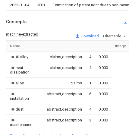
2022-01-04
CF01
Termination of patent right due to non-payment
Concepts
machine-extracted
Download
Filter table
Name
Image
Al alloy
claims,description
4
0.000
heat
claims,description
4
0.000
dissipation
alloy
claims
1
0.000
abstract,description
6
0.000
installation
dust
abstract,description
4
0.000
abstract,description
3
0.000
maintenance