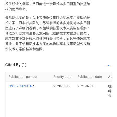
发生锈蚀的概率，从而能进一步延长本实用新型的挂壁结
构的使用寿命。
最后应说明的是：以上实施例仅用以说明本实用新型的技
术方案，而非对其限制；尽管参照前述实施例对本实用新
型进行了详细的说明，本领域的普通技术人员应当理解：
其依然可以对前述各实施例所记载的技术方案进行修改，
或者对其中部分技术特征进行等同替换；而这些修改或者
替换，并不使相应技术方案的本质脱离本实用新型各实施
例技术方案的精神和范围。
Cited By (1)
Publication number
Priority date
Publication date
Assi
CN112330991A
*
2020-11-19
2021-02-05
杭州
科技
公司