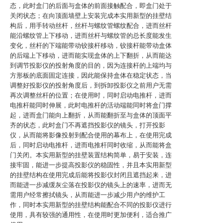
态，此时盒门的后面与盒体的前面接触配合，即盒门处于
关闭状态；在向顶面墙壁上安装完成本实用新型的挂壁结
构后，用手转动丝杆，丝杆与螺纹管螺纹配合，进而丝杆
能沿螺纹管上下移动，进而丝杆与螺纹管的总长度能发生
变化，丝杆的下端能带动铰接杆移动，铰接杆能带动盒体
的后端上下移动，进而能实现盒体的上下翻折，从而能达
到调节投影仪的投射角度的目的，因为连接杆的上端均与
方形板的底面固定连接，因此能保持盒体在稳定状态，当
调整好投影仪的投射角度后，到拆卸投影仪之前用户无需
再次调整丝杆的位置；在使用时，同时启动电推杆，进而
电推杆能同时伸展，此时电推杆的活动端能同时将盒门撑
起，进而盒门能向上翻折，从而能翻折至与盒体的顶面平
齐的状态，此时盒门不再遮挡投影仪的镜头，打开投影
仪，从而能将影像投射到配合使用的幕布上，在使用完成
后，同时启动电推杆，进而电推杆同时收缩，从而能将盒
门关闭。本实用新型的挂壁装置结构简单，易于安装，连
接牢固，能进一步提高投影仪的稳固性，并且本实用新型
的挂壁结构在使用完成后能将投影仪封闭且遮挡起来，进
而能进一步减缓灰尘落在投影仪的镜头上的速率，进而无
需用户经常擦拭镜头，从而能进一步减少用户的维护工
作，同时本实用新型的挂壁结构能配合不同的投影仪进行
使用，具有较强的通用性，在使用时更加便利，适合推广