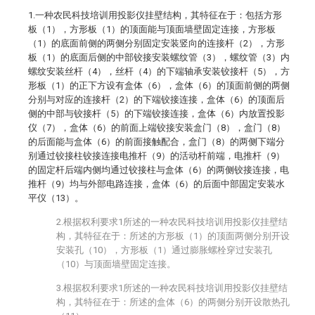
1.一种农民科技培训用投影仪挂壁结构，其特征在于：包括方形
板（1），方形板（1）的顶面能与顶面墙壁固定连接，方形板
（1）的底面前侧的两侧分别固定安装竖向的连接杆（2），方形
板（1）的底面后侧的中部铰接安装螺纹管（3），螺纹管（3）内
螺纹安装丝杆（4），丝杆（4）的下端轴承安装铰接杆（5），方
形板（1）的正下方设有盒体（6），盒体（6）的顶面前侧的两侧
分别与对应的连接杆（2）的下端铰接连接，盒体（6）的顶面后
侧的中部与铰接杆（5）的下端铰接连接，盒体（6）内放置投影
仪（7），盒体（6）的前面上端铰接安装盒门（8），盒门（8）
的后面能与盒体（6）的前面接触配合，盒门（8）的两侧下端分
别通过铰接柱铰接连接电推杆（9）的活动杆前端，电推杆（9）
的固定杆后端内侧均通过铰接柱与盒体（6）的两侧铰接连接，电
推杆（9）均与外部电路连接，盒体（6）的后面中部固定安装水
平仪（13）。
2.根据权利要求1所述的一种农民科技培训用投影仪挂壁结
构，其特征在于：所述的方形板（1）的顶面两侧分别开设
安装孔（10），方形板（1）通过膨胀螺栓穿过安装孔
（10）与顶面墙壁固定连接。
3.根据权利要求1所述的一种农民科技培训用投影仪挂壁结
构，其特征在于：所述的盒体（6）的两侧分别开设散热孔