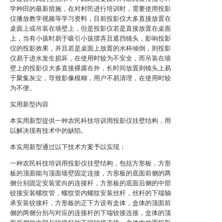
学种田的最新措施，在对村民进行培训时，需要使用投影
仪播放教学视频等学习资料，目前投影仪大多直接放置在
桌面上或吊装在墙壁上，但是投影仪若是直接放置在桌面
上，当有小孩时易于吸引小孩摆弄且遮挡镜头，影响投影
仪的投影效果，并且若是桌面上放置的水杯倾倒，则投影
仪易于进水发生损坏，在使用时较为不安全，而吊装在墙
壁上的投影仪大多直接裸露在外，长时间放置则镜头上易
于聚集灰尘，导致影像模糊，用户不易清理，在使用时较
为不便。
实用新型内容
本实用新型提供一种农民科技培训用投影仪挂壁结构，用
以解决现有技术中的缺陷。
本实用新型通过以下技术方案予以实现：
一种农民科技培训用投影仪挂壁结构，包括方形板，方形
板的顶面能与顶面墙壁固定连接，方形板的底面前侧的两
侧分别固定安装竖向的连接杆，方形板的底面后侧的中部
铰接安装螺纹管，螺纹管内螺纹安装丝杆，丝杆的下端轴
承安装铰接杆，方形板的正下方设有盒体，盒体的顶面前
侧的两侧分别与对应的连接杆的下端铰接连接，盒体的顶