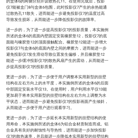
的盒体6的两侧分别开设散热孔11。在使用完成后，投影
仪7能被盒门8与盒体6包围，此时投影仪7产生的余热能通
过散热孔11散失，进而能进一步避免投影仪7的温度过高
导致发生损坏，从而能进一步降低投影仪的故障率。
进一步的，为了进一步提高投影仪7的投影质量，本实施例
所述的盒体6的底面内壁固定安装橡胶垫12，投影仪7的底
面能与橡胶垫12的顶面接触配合。橡胶垫12能进一步增大
投影仪7与盒体6的底面内壁之间的摩擦力，进而能进一步
避免投影仪7发生滑动导致位置发生偏移，并且橡胶垫12
能进一步缓冲投影仪7的散热风扇产生的震动，从而能进一
步提高投影仪7的投影质量。
更进一步的，为了进一步便于用户调整本实用新型的挂壁
结构在左右方向上的水平度，本实施例所述的盒体6的后面
中部固定安装水平仪13。在使用时，用户利用水平仪13能
更加易于将本实用新型的挂壁结构在左右方向上调整为水
平状态，进而能进一步避免投影仪7的投影画面产生倾斜，
从而能进一步便于用户进行观看学习。
更进一步的，为了进一步延长本实用新型的挂壁结构的使
用寿命，本实施例所述的盒体6为铝合金材质制造而成。铝
合金具有良好的耐蚀性与导热性，进而能进一步加快投影
仪7的散热速率，并且能进一步降低本实用新型的挂壁结构