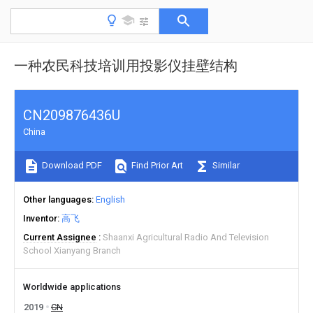
一种农民科技培训用投影仪挂壁结构
CN209876436U
China
Download PDF
Find Prior Art
Similar
Other languages
English
Inventor
高飞
Current Assignee
Shaanxi Agricultural Radio And Television
School Xianyang Branch
Worldwide applications
2019
CN