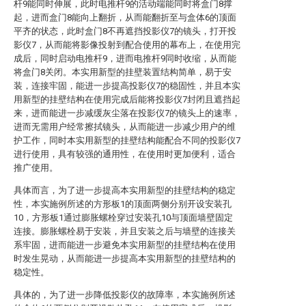
杆9能同时伸展，此时电推杆9的活动端能同时将盒门8撑
起，进而盒门8能向上翻折，从而能翻折至与盒体6的顶面
平齐的状态，此时盒门8不再遮挡投影仪7的镜头，打开投
影仪7，从而能将影像投射到配合使用的幕布上，在使用完
成后，同时启动电推杆9，进而电推杆9同时收缩，从而能
将盒门8关闭。本实用新型的挂壁装置结构简单，易于安
装，连接牢固，能进一步提高投影仪7的稳固性，并且本实
用新型的挂壁结构在使用完成后能将投影仪7封闭且遮挡起
来，进而能进一步减缓灰尘落在投影仪7的镜头上的速率，
进而无需用户经常擦拭镜头，从而能进一步减少用户的维
护工作，同时本实用新型的挂壁结构能配合不同的投影仪7
进行使用，具有较强的通用性，在使用时更加便利，适合
推广使用。
具体而言，为了进一步提高本实用新型的挂壁结构的稳定
性，本实施例所述的方形板1的顶面两侧分别开设安装孔
10，方形板1通过膨胀螺栓穿过安装孔10与顶面墙壁固定
连接。膨胀螺栓易于安装，并且安装之后与墙壁的连接关
系牢固，进而能进一步避免本实用新型的挂壁结构在使用
时发生晃动，从而能进一步提高本实用新型的挂壁结构的
稳定性。
具体的，为了进一步降低投影仪的故障率，本实施例所述