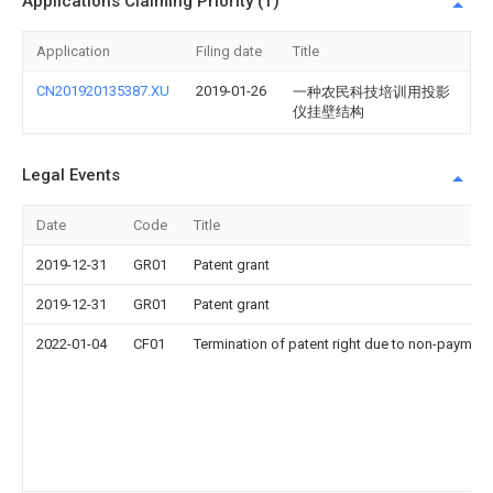
Applications Claiming Priority (1)
Application
Filing date
Title
CN201920135387.XU
2019-01-26
一种农民科技培训用投影
仪挂壁结构
Legal Events
Date
Code
Title
2019-12-31
GR01
Patent grant
2019-12-31
GR01
Patent grant
2022-01-04
CF01
Termination of patent right due to non-payment