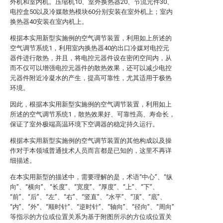
外机和室内机。压缩机10、室外换热器20、节流元件30、
电控盒50以及冷媒散热模块60分别安装在室外机上；室内
换热器40安装在室内机上。
根据本实用新型实施例的空气调节装置，利用如上所述的
空气调节系统1，利用室内换热器40的出口冷媒对电控元
器件进行散热，并且，将电控元器件设在密闭空间内，从
而不仅可以增强电控元器件的散热效果，还可以减少电控
元器件附近冷凝水的产生，提高可靠性，尤其适用于极热
环境。
因此，根据本实用新型实施例的空气调节装置，利用如上
所述的空气调节系统1，散热效果好、可靠性高、寿命长，
保证了室外极端高温环境下空调器的稳定持久运行。
根据本实用新型实施例的空气调节装置的其他构成以及操
作对于本领域普通技术人员而言都是已知的，这里不再详
细描述。
在本实用新型的描述中，需要理解的是，术语“中心”、“纵
向”、“横向”、“长度”、“宽度”、“厚度”、“上”、“下”、
“前”、“后”、“左”、“右”、“竖直”、“水平”、“顶”、“底”、
“内”、“外”、“顺时针”、“逆时针”、“轴向”、“径向”、“周向”
等指示的方位或位置关系为基于附图所示的方位或位置关