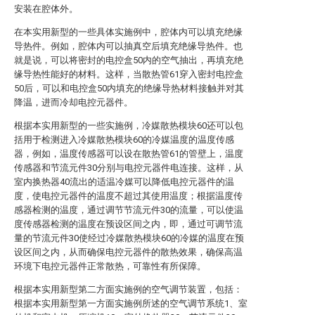
安装在腔体外。
在本实用新型的一些具体实施例中，腔体内可以填充绝缘
导热件。例如，腔体内可以抽真空后填充绝缘导热件。也
就是说，可以将密封的电控盒50内的空气抽出，再填充绝
缘导热性能好的材料。这样，当散热管61穿入密封电控盒
50后，可以和电控盒50内填充的绝缘导热材料接触并对其
降温，进而冷却电控元器件。
根据本实用新型的一些实施例，冷媒散热模块60还可以包
括用于检测进入冷媒散热模块60的冷媒温度的温度传感
器，例如，温度传感器可以设在散热管61的管壁上，温度
传感器和节流元件30分别与电控元器件电连接。这样，从
室内换热器40流出的适温冷媒可以降低电控元器件的温
度，使电控元器件的温度不超过其使用温度；根据温度传
感器检测的温度，通过调节节流元件30的流量，可以使温
度传感器检测的温度在预设区间之内，即，通过可调节流
量的节流元件30使经过冷媒散热模块60的冷媒的温度在预
设区间之内，从而确保电控元器件的散热效果，确保高温
环境下电控元器件正常散热，可靠性有所保障。
根据本实用新型第二方面实施例的空气调节装置，包括：
根据本实用新型第一方面实施例所述的空气调节系统1、室