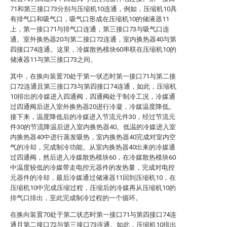
71和第三接口73分别与压缩机10连通，例如，压缩机10具
有排气口和吸气口，吸气口形成在压缩机10的储液器11
上，第一接口71与排气口连通，第三接口73与吸气口连
通。室外换热器20与第二接口72连通，室内换热器40与第
四接口74连通。这里，冷媒散热模块60串联在压缩机10的
储液器11与第三接口73之间。
其中，在换向装置70处于第一状态时第一接口71与第二接
口72连通且第三接口73与第四接口74连通，如此，压缩机
10排出的冷媒进入四通阀，四通阀处于制冷工况，冷媒通
过四通阀后进入室外换热器20进行冷凝，冷媒温度降低。
接下来，温度降低后的冷媒进入节流元件30，经过节流元
件30的节流降温后进入室内换热器40。低温的冷媒进入室
内换热器40中进行蒸发吸热，室内换热器40完成对室内空
气的冷却，完成制冷功能。从室内换热器40出来的冷媒通
过四通阀，然后进入冷媒散热模块60，在冷媒散热模块60
中温度较低的冷媒带走电控元器件的发热量，完成对电控
元器件的冷却，最后冷媒通过储液器11回到压缩机10，在
压缩机10中完成压缩过程，压缩后的冷媒再从压缩机10的
排气口排出，至此完成制冷过程的一个循环。
在换向装置70处于第二状态时第一接口71与第四接口74连
通且第二接口72与第三接口73连通。如此，压缩机10排出