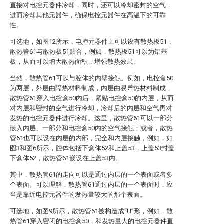
直接对电控元器件冷却，同时，还可以冷却密封的空气，
进而冷却其他元器件，确保电控元器件在高温下的可靠
性。
可选地，如图12所示，电控元器件上可以设有散热板51，
散热管61与散热板51贴合，例如，散热板51可以为铝基
板，从而可以增大散热面积，增强散热效果。
当然，散热管61可以与腔体的内壁接触。例如，电控盒50
为两层，外层由隔热材料制成，内层由易导热材料制成，
散热管61穿入电控盒50内后，紧贴电控盒50的内层，从而
对内层和密封的空气进行冷却，冷却后的内层和空气再对
发热的电控元器件进行冷却。这里，散热管61可以一部分
嵌入内层、一部分和电控盒50内的空气接触；或者，散热
管61也可以设在内层的内部，完全和内层接触，例如，如
图3和图6所示，腔体包括下盒体52和上盖53，上盖53封盖
下盒体52，散热管61嵌设在上盖53内。
其中，散热管61的走向可以是通过内层的一个表面或者多
个表面。可以理解，散热管61通过内层的一个表面时，应
当是靠近电控元器件的发热量较大的那个表面。
可选地，如图9所示，散热管61被构造成“U”形，例如，散
热管61穿入密闭的电控盒50，和发热量大的电控元器件直