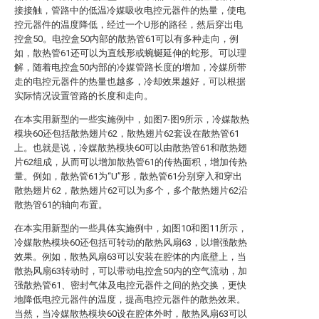
接接触，管路中的低温冷媒吸收电控元器件的热量，使电
控元器件的温度降低，经过一个U形的路径，然后穿出电
控盒50。电控盒50内部的散热管61可以有多种走向，例
如，散热管61还可以为直线形或蜿蜒延伸的蛇形。可以理
解，随着电控盒50内部的冷媒管路长度的增加，冷媒所带
走的电控元器件的热量也越多，冷却效果越好，可以根据
实际情况设置管路的长度和走向。
在本实用新型的一些实施例中，如图7-图9所示，冷媒散热
模块60还包括散热翅片62，散热翅片62套设在散热管61
上。也就是说，冷媒散热模块60可以由散热管61和散热翅
片62组成，从而可以增加散热管61的传热面积，增加传热
量。例如，散热管61为“U”形，散热管61分别穿入和穿出
散热翅片62，散热翅片62可以为多个，多个散热翅片62沿
散热管61的轴向布置。
在本实用新型的一些具体实施例中，如图10和图11所示，
冷媒散热模块60还包括可转动的散热风扇63，以增强散热
效果。例如，散热风扇63可以安装在腔体的内底壁上，当
散热风扇63转动时，可以带动电控盒50内的空气流动，加
强散热管61、密封气体及电控元器件之间的热交换，更快
地降低电控元器件的温度，提高电控元器件的散热效果。
当然，当冷媒散热模块60设在腔体外时，散热风扇63可以