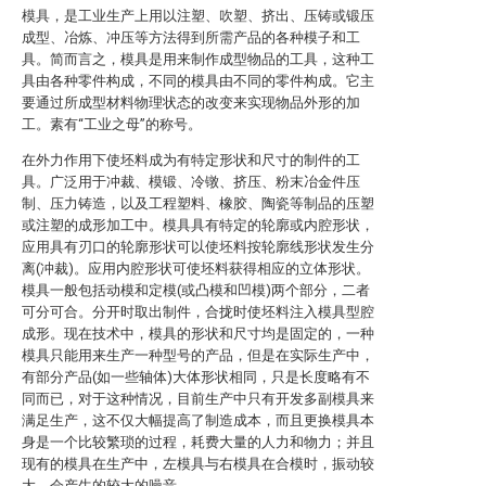
模具，是工业生产上用以注塑、吹塑、挤出、压铸或锻压
成型、冶炼、冲压等方法得到所需产品的各种模子和工
具。简而言之，模具是用来制作成型物品的工具，这种工
具由各种零件构成，不同的模具由不同的零件构成。它主
要通过所成型材料物理状态的改变来实现物品外形的加
工。素有“工业之母”的称号。
在外力作用下使坯料成为有特定形状和尺寸的制件的工
具。广泛用于冲裁、模锻、冷镦、挤压、粉末冶金件压
制、压力铸造，以及工程塑料、橡胶、陶瓷等制品的压塑
或注塑的成形加工中。模具具有特定的轮廓或内腔形状，
应用具有刃口的轮廓形状可以使坯料按轮廓线形状发生分
离(冲裁)。应用内腔形状可使坯料获得相应的立体形状。
模具一般包括动模和定模(或凸模和凹模)两个部分，二者
可分可合。分开时取出制件，合拢时使坯料注入模具型腔
成形。现在技术中，模具的形状和尺寸均是固定的，一种
模具只能用来生产一种型号的产品，但是在实际生产中，
有部分产品(如一些轴体)大体形状相同，只是长度略有不
同而已，对于这种情况，目前生产中只有开发多副模具来
满足生产，这不仅大幅提高了制造成本，而且更换模具本
身是一个比较繁琐的过程，耗费大量的人力和物力；并且
现有的模具在生产中，左模具与右模具在合模时，振动较
大，会产生的较大的噪音。