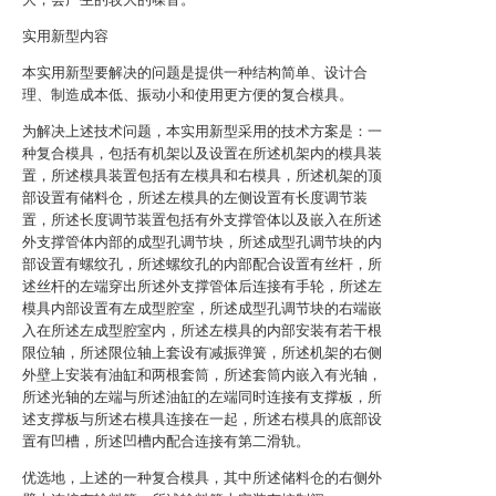
实用新型内容
本实用新型要解决的问题是提供一种结构简单、设计合
理、制造成本低、振动小和使用更方便的复合模具。
为解决上述技术问题，本实用新型采用的技术方案是：一
种复合模具，包括有机架以及设置在所述机架内的模具装
置，所述模具装置包括有左模具和右模具，所述机架的顶
部设置有储料仓，所述左模具的左侧设置有长度调节装
置，所述长度调节装置包括有外支撑管体以及嵌入在所述
外支撑管体内部的成型孔调节块，所述成型孔调节块的内
部设置有螺纹孔，所述螺纹孔的内部配合设置有丝杆，所
述丝杆的左端穿出所述外支撑管体后连接有手轮，所述左
模具内部设置有左成型腔室，所述成型孔调节块的右端嵌
入在所述左成型腔室内，所述左模具的内部安装有若干根
限位轴，所述限位轴上套设有减振弹簧，所述机架的右侧
外壁上安装有油缸和两根套筒，所述套筒内嵌入有光轴，
所述光轴的左端与所述油缸的左端同时连接有支撑板，所
述支撑板与所述右模具连接在一起，所述右模具的底部设
置有凹槽，所述凹槽内配合连接有第二滑轨。
优选地，上述的一种复合模具，其中所述储料仓的右侧外