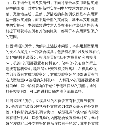
白，以下结合附图及实施例，下面将结合本实用新型实施
例中的附图，对本实用新型实施例中的技术方案进行清
楚、完整地描述，显然，所描述的实施例仅仅是本实用新
型一部分实施例，而不是全部的实施例。基于本实用新型
中的实施例，本领域普通技术人员在没有作出创造性劳动
前提下所获得的所有其他实施例，都属于本实用新型保护
的范围。
如图1和图3所示，为解决上述技术问题，本实用新型采用
的技术方案是：一种复合模具，包括有机架1以及设置在机
架1内的模具装置6，模具装置6包括有左模具61和右模具
62，机架1的顶部设置有储料仓2，储料仓2的右侧外壁上
连接有输料管4，输料管4上安装有控制阀3，右模具62 的
内部设置有右成型腔室64，右成型腔室64的顶部设置有与
右成型腔室64 连通的入料孔65，入料孔65的顶部设置有进
料口66，其中输料管4的下端位于进料口66的顶部，通过
打开控制阀3，可以向进料口66内灌入浇筑原料。
如图1和图2所示，左模具61的左侧设置有长度调节装置
5，长度调节装置5包括有外支撑管51体以及嵌入在外支撑
管51体内部的成型孔调节块52，成型孔调节块52的内部设
置有螺纹孔54，螺纹孔54的内部配合设置有丝杆53，丝杆
53的左端穿出外支撑管51体后连接有手轮57，其中外支撑