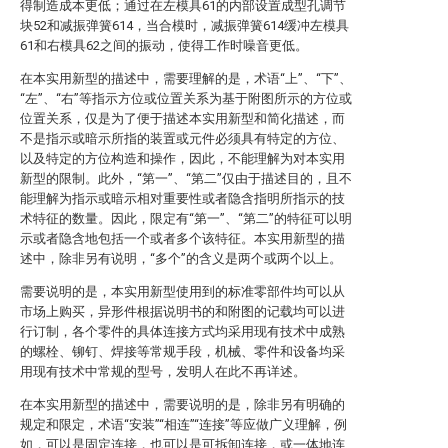
得制造成本更低；通过在左模具61的内部设置成型孔调节
块52和减振弹簧614，当合模时，减振弹簧614缓冲左模具
61和右模具62之间的振动，使得工作时噪音更低。
在本实用新型的描述中，需要理解的是，术语“上”、“下”、
“左”、“右”等指示方位或位置关系为基于附图所示的方位或
位置关系，仅是为了便于描述本实用新型和简化描述，而
不是指示或暗示所指的装置或元件必须具有特定的方位、
以及特定的方位构造和操作，因此，不能理解为对本实用
新型的限制。此外，“第一”、“第二”仅由于描述目的，且不
能理解为指示或暗示相对重要性或者隐含指明所指示的技
术特征的数量。因此，限定有“第一”、“第二”的特征可以明
示或者隐含地包括一个或者多个该特征。本实用新型的描
述中，除非另有说明，“多个”的含义是两个或两个以上。
需要说明的是，本实用新型使用到的标准零部件均可以从
市场上购买，异形件根据说明书的和附图的记载均可以进
行订制，各个零件的具体连接方式均采用现有技术中成熟
的螺栓、铆钉、焊接等常规手段，机械、零件和设备均采
用现有技术中常规的型号，发明人在此不再详述。
在本实用新型的描述中，需要说明的是，除非另有明确的
规定和限定，术语“安装”“相连”“连接”等应做广义理解，例
如，可以是固定连接，也可以是可拆卸连接，或一体地连