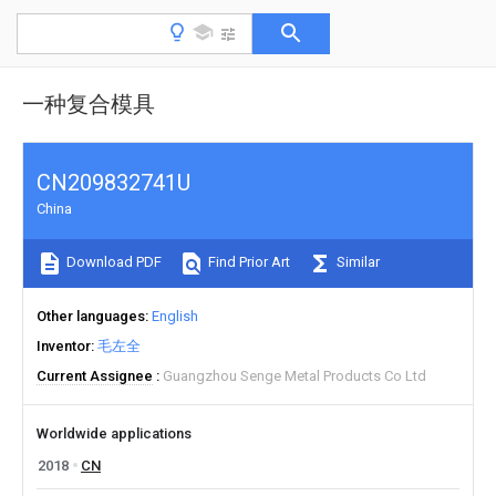
一种复合模具
CN209832741U
China
Download PDF
Find Prior Art
Similar
Other languages
English
Inventor
毛左全
Current Assignee
Guangzhou Senge Metal Products Co Ltd
Worldwide applications
2018
CN