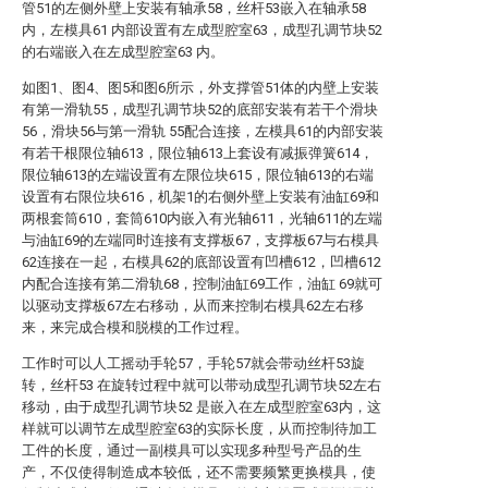
管51的左侧外壁上安装有轴承58，丝杆53嵌入在轴承58
内，左模具61 内部设置有左成型腔室63，成型孔调节块52
的右端嵌入在左成型腔室63 内。
如图1、图4、图5和图6所示，外支撑管51体的内壁上安装
有第一滑轨55，成型孔调节块52的底部安装有若干个滑块
56，滑块56与第一滑轨 55配合连接，左模具61的内部安装
有若干根限位轴613，限位轴613上套设有减振弹簧614，
限位轴613的左端设置有左限位块615，限位轴613的右端
设置有右限位块616，机架1的右侧外壁上安装有油缸69和
两根套筒610，套筒610内嵌入有光轴611，光轴611的左端
与油缸69的左端同时连接有支撑板67，支撑板67与右模具
62连接在一起，右模具62的底部设置有凹槽612，凹槽612
内配合连接有第二滑轨68，控制油缸69工作，油缸 69就可
以驱动支撑板67左右移动，从而来控制右模具62左右移
来，来完成合模和脱模的工作过程。
工作时可以人工摇动手轮57，手轮57就会带动丝杆53旋
转，丝杆53 在旋转过程中就可以带动成型孔调节块52左右
移动，由于成型孔调节块52 是嵌入在左成型腔室63内，这
样就可以调节左成型腔室63的实际长度，从而控制待加工
工件的长度，通过一副模具可以实现多种型号产品的生
产，不仅使得制造成本较低，还不需要频繁更换模具，使