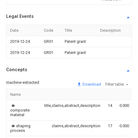
Legal Events
Date
Code
Title
Description
2019-12-24
GR01
Patent grant
2019-12-24
GR01
Patent grant
Concepts
machine-extracted
Download
Filter table
Name
title,claims,abstract,description
14
0.000
composite
material
shaping
claims,abstract,description
17
0.000
process