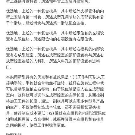
壁上连接有输料管，所述输料管上安装有控制阀。
优选地，上述的一种复合模具，其中所述外支撑管体的内
壁上安装有第一滑轨，所述成型孔调节块的底部安装有若
干个滑块，所述滑块与所述第一滑轨配合连接。
优选地，上述的一种复合模具，其中所述限位轴的左端设
置有左限位块，所述限位轴的右端设置有右限位块。
优选地，上述的一种复合模具，其中所述右模具的内部设
置有右成型腔室，所述右成型腔室的顶部设置有与所述右
成型腔室连通的入料孔，所述入料孔的顶部设置有进料
口。
本实用新型具有的优点和有益效果是：(1)工作时可以人工
摇动手轮，手轮就会带动丝杆旋转，丝杆在旋转过程中就
可以带动限位轴左右移动，由于限位轴是嵌入在左成型腔
室内，这样就可以调节左成型腔室的实际长度，从而控制
待加工工件的长度，通过一副模具可以实现多种型号产品
的生产，不仅使得制造成本较低，还不需要频繁更换模
具，使得制造成本更低；(2) 通过在左模具的内部设置限位
轴和减振弹簧，当合模时，减振弹簧缓冲左模具和右模具
之间的振动，使得工作时噪音更低。