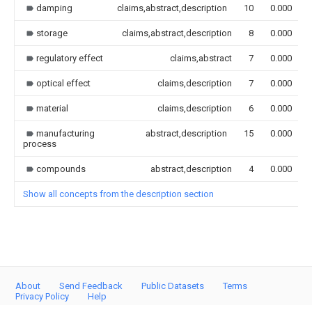
damping
claims,abstract,description
10
0.000
storage
claims,abstract,description
8
0.000
regulatory effect
claims,abstract
7
0.000
optical effect
claims,description
7
0.000
material
claims,description
6
0.000
manufacturing
abstract,description
15
0.000
process
compounds
abstract,description
4
0.000
Show all concepts from the description section
About
Send Feedback
Public Datasets
Terms
Privacy Policy
Help