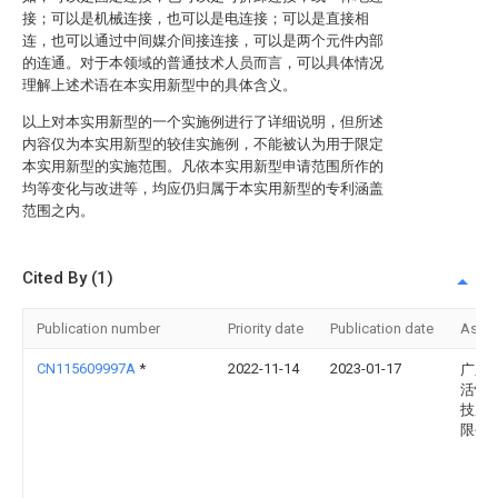
接；可以是机械连接，也可以是电连接；可以是直接相
连，也可以通过中间媒介间接连接，可以是两个元件内部
的连通。对于本领域的普通技术人员而言，可以具体情况
理解上述术语在本实用新型中的具体含义。
以上对本实用新型的一个实施例进行了详细说明，但所述
内容仅为本实用新型的较佳实施例，不能被认为用于限定
本实用新型的实施范围。凡依本实用新型申请范围所作的
均等变化与改进等，均应仍归属于本实用新型的专利涵盖
范围之内。
Cited By (1)
Publication number
Priority date
Publication date
Assi
CN115609997A
*
2022-11-14
2023-01-17
广东
活性
技股
限公