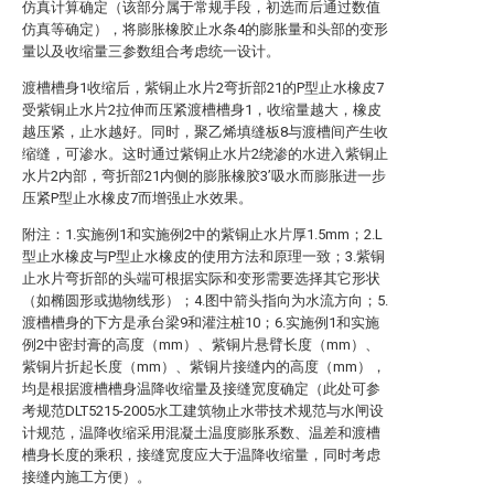
仿真计算确定（该部分属于常规手段，初选而后通过数值
仿真等确定），将膨胀橡胶止水条4的膨胀量和头部的变形
量以及收缩量三参数组合考虑统一设计。
渡槽槽身1收缩后，紫铜止水片2弯折部21的P型止水橡皮7
受紫铜止水片2拉伸而压紧渡槽槽身1，收缩量越大，橡皮
越压紧，止水越好。同时，聚乙烯填缝板8与渡槽间产生收
缩缝，可渗水。这时通过紫铜止水片2绕渗的水进入紫铜止
水片2内部，弯折部21内侧的膨胀橡胶3’吸水而膨胀进一步
压紧P型止水橡皮7而增强止水效果。
附注：1.实施例1和实施例2中的紫铜止水片厚1.5mm；2.L
型止水橡皮与P型止水橡皮的使用方法和原理一致；3.紫铜
止水片弯折部的头端可根据实际和变形需要选择其它形状
（如椭圆形或抛物线形）；4.图中箭头指向为水流方向；5.
渡槽槽身的下方是承台梁9和灌注桩10；6.实施例1和实施
例2中密封膏的高度（mm）、紫铜片悬臂长度（mm）、
紫铜片折起长度（mm）、紫铜片接缝内的高度（mm），
均是根据渡槽槽身温降收缩量及接缝宽度确定（此处可参
考规范DLT5215-2005水工建筑物止水带技术规范与水闸设
计规范，温降收缩采用混凝土温度膨胀系数、温差和渡槽
槽身长度的乘积，接缝宽度应大于温降收缩量，同时考虑
接缝内施工方便）。