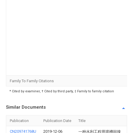
Family To Family Citations
* Cited by examiner, † Cited by third party, ‡ Family to family citation
Similar Documents
Publication
Publication Date
Title
CN209741768U
2019-12-06
一种水利工程用渡槽间接