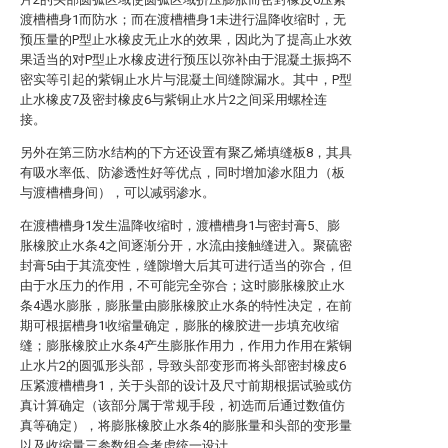
渡槽槽身1而防水；而在渡槽槽身1未进行温降收缩时，无
预压量的P型止水橡皮无止水的效果，因此为了提高止水效
果适当的对P型止水橡皮进行预压以弥补由于混凝土振捣不
密实等引起的紫铜止水片与混凝土间缝隙漏水。其中，P型
止水橡皮7及密封橡皮6与紫铜止水片2之间采用螺栓连
接。
另外在第三防水结构的下方还设置有聚乙烯填缝板8，其具
有吸水率低、防渗透性好等优点，同时增加渗水阻力（板
与渡槽槽身间），可以减弱渗水。
在渡槽槽身1发生温降收缩时，渡槽槽身1与密封膏5、膨
胀橡胶止水条4之间逐渐分开，水流由接触缝进入。聚硫密
封膏5由于其流变性，缝隙增大后其可进行适当的弥合，但
由于水压力的作用，不可能完全弥合；这时膨胀橡胶止水
条4遇水膨胀，膨胀量由膨胀橡胶止水条的特性决定，在前
期可根据槽身1收缩量确定，膨胀的橡胶进一步填充收缩
缝；膨胀橡胶止水条4产生膨胀作用力，作用力作用在紫铜
止水片2的圆弧形头部，导致头部变形而将头部密封橡皮6
压紧渡槽槽身1，关于头部的设计及尺寸前期根据试验或仿
真计算确定（该部分属于常规手段，初选而后通过数值仿
真等确定），将膨胀橡胶止水条4的膨胀量和头部的变形量
以及收缩量三参数组合考虑统一设计。