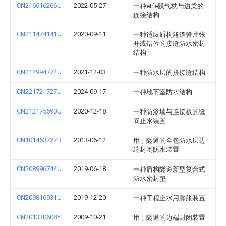
CN216616266U
2022-05-27
一种etfe膜气枕与边梁的
连接结构
CN211474141U
2020-09-11
一种适应盾构隧道管片张
开或错位的接缝防水密封
结构
CN214994774U
2021-12-03
一种防水层的拼接缝结构
CN221721727U
2024-09-17
一种地下室防水结构
CN212175690U
2020-12-18
一种防渗墙与连接板的缝
间止水装置
CN101463727B
2013-06-12
用于隧道的全包防水层边
端封闭防水装置
CN208996744U
2019-06-18
一种盾构隧道新型复合式
防水密封垫
CN209816931U
2019-12-20
一种工程止水用膨胀装置
CN201330608Y
2009-10-21
用于隧道的边端封闭装置