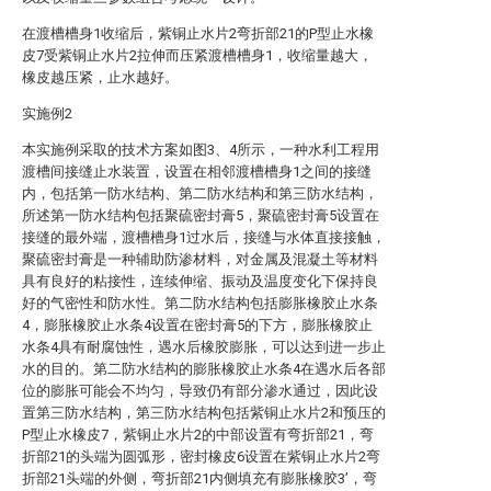
在渡槽槽身1收缩后，紫铜止水片2弯折部21的P型止水橡
皮7受紫铜止水片2拉伸而压紧渡槽槽身1，收缩量越大，
橡皮越压紧，止水越好。
实施例2
本实施例采取的技术方案如图3、4所示，一种水利工程用
渡槽间接缝止水装置，设置在相邻渡槽槽身1之间的接缝
内，包括第一防水结构、第二防水结构和第三防水结构，
所述第一防水结构包括聚硫密封膏5，聚硫密封膏5设置在
接缝的最外端，渡槽槽身1过水后，接缝与水体直接接触，
聚硫密封膏是一种辅助防渗材料，对金属及混凝土等材料
具有良好的粘接性，连续伸缩、振动及温度变化下保持良
好的气密性和防水性。第二防水结构包括膨胀橡胶止水条
4，膨胀橡胶止水条4设置在密封膏5的下方，膨胀橡胶止
水条4具有耐腐蚀性，遇水后橡胶膨胀，可以达到进一步止
水的目的。第二防水结构的膨胀橡胶止水条4在遇水后各部
位的膨胀可能会不均匀，导致仍有部分渗水通过，因此设
置第三防水结构，第三防水结构包括紫铜止水片2和预压的
P型止水橡皮7，紫铜止水片2的中部设置有弯折部21，弯
折部21的头端为圆弧形，密封橡皮6设置在紫铜止水片2弯
折部21头端的外侧，弯折部21内侧填充有膨胀橡胶3’，弯