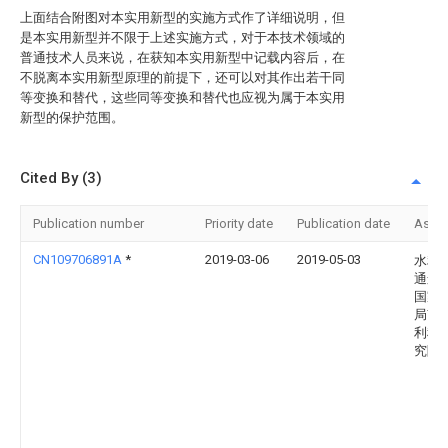
上面结合附图对本实用新型的实施方式作了详细说明，但
是本实用新型并不限于上述实施方式，对于本技术领域的
普通技术人员来说，在获知本实用新型中记载内容后，在
不脱离本实用新型原理的前提下，还可以对其作出若干同
等变换和替代，这些同等变换和替代也应视为属于本实用
新型的保护范围。
Cited By (3)
Publication number
Priority date
Publication date
Assi
CN109706891A
*
2019-03-06
2019-05-03
水利
通运
国家
局南
利科
究院