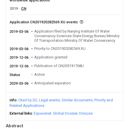
Worldwide applications
2019
CN
Application CN201920282569.XU events
Application filed by Nanjing Institute Of Water
2019-03-06
Conservancy Sciences State Energy Bureau Ministry
Of Transportation Ministry Of Water Conservancy
Priority to CN201920282569.XU
2019-03-06
Application granted
2019-12-06
Publication of CN209741768U
2019-12-06
Active
Status
Anticipated expiration
2029-03-06
Info
Cited by (3)
Legal events
Similar documents
Priority and
Related Applications
External links
Espacenet
Global Dossier
Discuss
Abstract