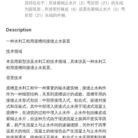
其特征在于：所述紫铜止水片（2）弯折部（21）的头端
为圆弧形，所述密封橡皮（6）设置在紫铜止水片（2）弯
折部（21）头端的外侧。
Description
一种水利工程用渡槽间接缝止水装置
技术领域
本实用新型涉及水利工程技术领域，具体涉及一种水利工
程用渡槽间接缝止水装置。
背景技术
渡槽是水利工程中一种重要的输水建筑物，接缝止水构件
作为一种细部结构，关系到渡槽设计的成败。渡槽常用的
接缝止水形式包括：中部搭接埋入式、粘合式、嵌缝对接
式和压板式。其中中部埋入搭接式止水用于现浇式混凝土
渡槽中，在浇筑的过程中埋入止水件，止水件包括橡皮或
紫铜止水片，但这种方式由于现浇混凝土振捣不密实等因
素，易产生混凝土与止水件间的渗漏缝隙，另外对于四季
温差大的地区，混凝土的收缩也会产生混凝土与止水件间
的渗漏通道，很难保证不漏水。粘合式止水采用胶黏剂将