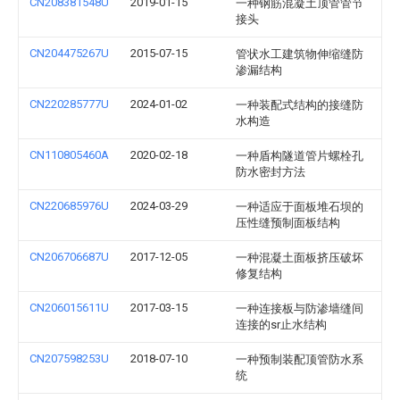
CN208381548U
2019-01-15
一种钢筋混凝土顶管管节
接头
CN204475267U
2015-07-15
管状水工建筑物伸缩缝防
渗漏结构
CN220285777U
2024-01-02
一种装配式结构的接缝防
水构造
CN110805460A
2020-02-18
一种盾构隧道管片螺栓孔
防水密封方法
CN220685976U
2024-03-29
一种适应于面板堆石坝的
压性缝预制面板结构
CN206706687U
2017-12-05
一种混凝土面板挤压破坏
修复结构
CN206015611U
2017-03-15
一种连接板与防渗墙缝间
连接的sr止水结构
CN207598253U
2018-07-10
一种预制装配顶管防水系
统