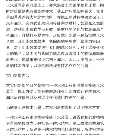
止水带固定在混凝土上，要求混凝土面很平整且压紧，同
时对胶黏剂也有很高的要求，受工作环境影响较大，尤其
是四季温差较大的北方地区，在施工的过程中很难保证止
水不漏水。嵌缝式止水采用接缝密封材料，如聚氯乙烯胶
泥，这种止水形式早期有效，随材料的老化与损坏而易产
生漏水，且材料不易更换。压板式止水是一种新型的止水
形式，其止水效果取决于紧固面的平整度、紧固力等因
素，对于止水效果要进行专门的试验研究，对于温差变化
大的地区，紧固面与紧固力随温度及混凝土的收缩和膨胀
而变化，也是很难保证结构不漏水。因此，亟需设计一种
新的技术方案，以综合解决现有技术存在的问题。
实用新型内容
本实用新型的目的是提供一种水利工程用渡槽间接缝止水
装置，施工方便，能有效解决现有止水方式存在的漏水、
漏水后难修补以及对温度变化适用性差的问题。
为解决上述技术问题，本实用新型采用了以下技术方案：
一种水利工程用渡槽间接缝止水装置，设置在相邻渡槽槽
身之间的接缝内，包括第一防水结构、第二防水结构和第
三防水结构，所述第一防水结构包括密封膏，所述密封膏