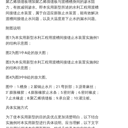
聚乙烯填缝板增加聚乙烯填缝板与渡槽槽身间的渗水阻
力，有效减弱渗水。即本实用新型所述的水利工程用渡槽
间接缝止水装置，属于自适应膨胀止水装置，能有效解决
渡槽间接缝止水问题，以及大温度差下止水的漏水问题。
附图说明
图1为本实用新型水利工程用渡槽间接缝止水装置实施例1
的结构示意图；
图2为图1中A处的放大图；
图3为本实用新型水利工程用渡槽间接缝止水装置实施例2
的结构示意图；
图4为图3中B处的放大图。
图中：1.槽身；2.紫铜止水片；21.弯折部；3.沥青麻丝；
3’.膨胀橡胶；4.膨胀橡胶止水条；5.密封膏；6.密封橡皮；
7.止水橡皮；8.聚乙烯填缝板；9.承台梁；10.灌注桩。
具体实施方式
为了使本实用新型的目的及优点更加清楚明白，以下结合
实施例对本实用新型进行具体说明。应当理解，以下文字