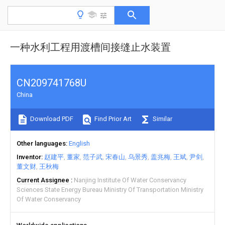
一种水利工程用渡槽间接缝止水装置
CN209741768U
China
Download PDF
Find Prior Art
Similar
Other languages
English
Inventor
赵建平
董家
范子武
宋春山
乌景秀
盖兆梅
王斌
尹剑
董文财
王秋梅
Current Assignee
Nanjing Institute Of Water Conservancy
Sciences State Energy Bureau Ministry Of Transportation Ministry
Of Water Conservancy