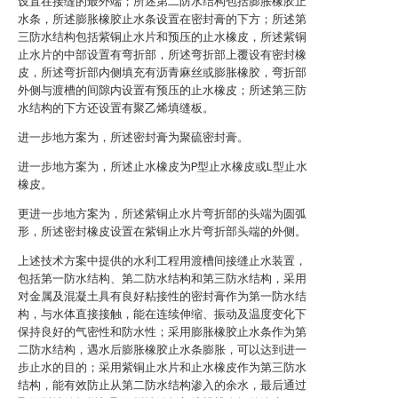
设置在接缝的最外端；所述第二防水结构包括膨胀橡胶止
水条，所述膨胀橡胶止水条设置在密封膏的下方；所述第
三防水结构包括紫铜止水片和预压的止水橡皮，所述紫铜
止水片的中部设置有弯折部，所述弯折部上覆设有密封橡
皮，所述弯折部内侧填充有沥青麻丝或膨胀橡胶，弯折部
外侧与渡槽的间隙内设置有预压的止水橡皮；所述第三防
水结构的下方还设置有聚乙烯填缝板。
进一步地方案为，所述密封膏为聚硫密封膏。
进一步地方案为，所述止水橡皮为P型止水橡皮或L型止水
橡皮。
更进一步地方案为，所述紫铜止水片弯折部的头端为圆弧
形，所述密封橡皮设置在紫铜止水片弯折部头端的外侧。
上述技术方案中提供的水利工程用渡槽间接缝止水装置，
包括第一防水结构、第二防水结构和第三防水结构，采用
对金属及混凝土具有良好粘接性的密封膏作为第一防水结
构，与水体直接接触，能在连续伸缩、振动及温度变化下
保持良好的气密性和防水性；采用膨胀橡胶止水条作为第
二防水结构，遇水后膨胀橡胶止水条膨胀，可以达到进一
步止水的目的；采用紫铜止水片和止水橡皮作为第三防水
结构，能有效防止从第二防水结构渗入的余水，最后通过