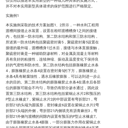
仅仅用以描述本实用新型的一种或几种具体的实施方式，
并不对本实用新型具体请求的保护范围进行严格限定。
实施例1
本实施例采取的技术方案如图1、2所示，一种水利工程用
渡槽间接缝止水装置，设置在相邻渡槽槽身1之间的接缝
内，包括第一防水结构、第二防水结构和第三防水结构，
所述第一防水结构包括聚硫密封膏5，聚硫密封膏5设置在
接缝的最外端，渡槽槽身1过水后，接缝与水体直接接触，
聚硫密封膏是一种辅助防渗材料，对金属及混凝土等材料
具有良好的粘接性，连续伸缩、振动及温度变化下保持良
好的气密性和防水性。第二防水结构包括膨胀橡胶止水条
4，膨胀橡胶止水条4设置在密封膏5的下方，膨胀橡胶止
水条4具有耐腐蚀性，遇水后橡胶膨胀，可以达到进一步止
水的目的。第二防水结构的膨胀橡胶止水条4在遇水后各部
位的膨胀可能会不均匀，导致仍有部分渗水通过，因此设
置第三防水结构，第三防水结构包括紫铜止水片2和预压的
P型止水橡皮7，紫铜止水片2的中部设置有弯折部21，弯
折部21的头端为圆弧形，密封橡皮6设置在紫铜止水片2弯
折部21头端的外侧，弯折部21内侧填充有沥青麻丝3，弯
折部21外侧与渡槽的间隙内设置有预压的P型止水橡皮7。
由于膨胀橡胶止水条4膨胀，一部分膨胀力作用在紫铜止水
片2的头部圆弧区域使圆弧区域挤压膨胀而密封橡皮6压紧