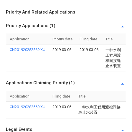
Priority And Related Applications
Priority Applications (1)
Application
Priority date
Filing date
Title
CN201920282569.XU
2019-03-06
2019-03-06
一种水利
工程用渡
槽间接缝
止水装置
Applications Claiming Priority (1)
Application
Filing date
Title
CN201920282569.XU
2019-03-06
一种水利工程用渡槽间接
缝止水装置
Legal Events