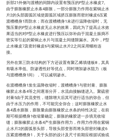
折部21外侧与渡槽的间隙内设置有预压的P型止水橡皮7。
由于膨胀橡胶止水条4膨胀，一部分膨胀力作用在紫铜止水
片2的头部圆弧区域使圆弧区域挤压膨胀而密封橡皮6压紧
渡槽槽身1而防水；而在渡槽槽身1未进行温降收缩时，无
预压量的P型止水橡皮无止水的效果，因此为了提高止水效
果适当的对P型止水橡皮进行预压以弥补由于混凝土振捣不
密实等引起的紫铜止水片与混凝土间缝隙漏水。其中，P型
止水橡皮7及密封橡皮6与紫铜止水片2之间采用螺栓连
接。
另外在第三防水结构的下方还设置有聚乙烯填缝板8，其具
有吸水率低、防渗透性好等优点，同时增加渗水阻力（板
与渡槽槽身1间），可以减弱渗水。
在渡槽槽身1发生温降收缩时，渡槽槽身1与密封膏、膨胀
橡胶止水条4等之间逐渐分开，水流由接触缝进入。聚硫密
封膏5由于其流变性，缝隙增大后其可进行适当的弥合，但
由于水压力的作用，不可能完全弥合；这时膨胀橡胶止水
条4遇水膨胀，膨胀量由膨胀橡胶止水条的特性决定，在前
期可根据槽身1收缩量确定，膨胀的橡胶进一步填充收缩
缝；膨胀橡胶止水条4产生膨胀作用力，作用力作用在紫铜
止水片2的圆弧形头部，导致头部变形而将头部密封橡皮6
压紧渡槽槽身1，关于头部的设计及尺寸前期应根据试验或