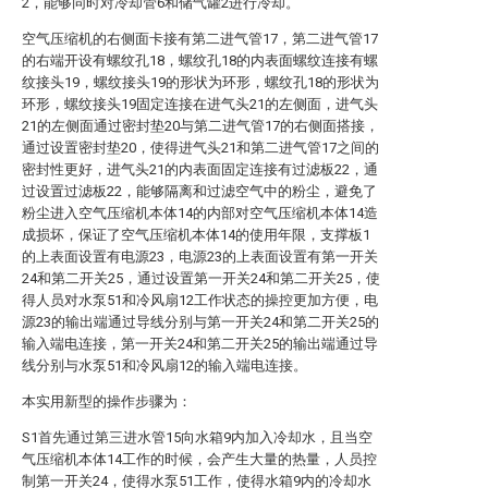
2，能够同时对冷却管6和储气罐2进行冷却。
空气压缩机的右侧面卡接有第二进气管17，第二进气管17
的右端开设有螺纹孔18，螺纹孔18的内表面螺纹连接有螺
纹接头19，螺纹接头19的形状为环形，螺纹孔18的形状为
环形，螺纹接头19固定连接在进气头21的左侧面，进气头
21的左侧面通过密封垫20与第二进气管17的右侧面搭接，
通过设置密封垫20，使得进气头21和第二进气管17之间的
密封性更好，进气头21的内表面固定连接有过滤板22，通
过设置过滤板22，能够隔离和过滤空气中的粉尘，避免了
粉尘进入空气压缩机本体14的内部对空气压缩机本体14造
成损坏，保证了空气压缩机本体14的使用年限，支撑板1
的上表面设置有电源23，电源23的上表面设置有第一开关
24和第二开关25，通过设置第一开关24和第二开关25，使
得人员对水泵51和冷风扇12工作状态的操控更加方便，电
源23的输出端通过导线分别与第一开关24和第二开关25的
输入端电连接，第一开关24和第二开关25的输出端通过导
线分别与水泵51和冷风扇12的输入端电连接。
本实用新型的操作步骤为：
S1首先通过第三进水管15向水箱9内加入冷却水，且当空
气压缩机本体14工作的时候，会产生大量的热量，人员控
制第一开关24，使得水泵51工作，使得水箱9内的冷却水