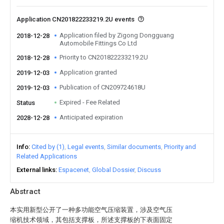
Application CN201822233219.2U events
Application filed by Zigong Dongguang
2018-12-28
Automobile Fittings Co Ltd
Priority to CN201822233219.2U
2018-12-28
Application granted
2019-12-03
Publication of CN209724618U
2019-12-03
Expired - Fee Related
Status
Anticipated expiration
2028-12-28
Info
Cited by (1)
Legal events
Similar documents
Priority and
Related Applications
External links
Espacenet
Global Dossier
Discuss
Abstract
本实用新型公开了一种多功能空气压缩装置，涉及空气压
缩机技术领域，其包括支撑板，所述支撑板的下表面固定