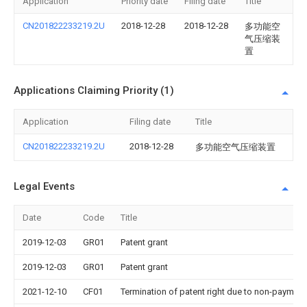
Application
Priority date
Filing date
Title
CN201822233219.2U
2018-12-28
2018-12-28
多功能空
气压缩装
置
Applications Claiming Priority (1)
Application
Filing date
Title
CN201822233219.2U
2018-12-28
多功能空气压缩装置
Legal Events
Date
Code
Title
2019-12-03
GR01
Patent grant
2019-12-03
GR01
Patent grant
2021-12-10
CF01
Termination of patent right due to non-payment