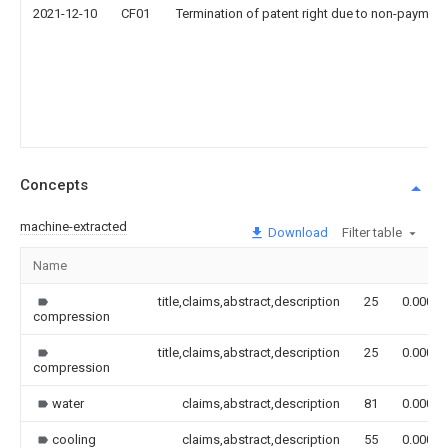
2021-12-10
CF01
Termination of patent right due to non-payment
Concepts
machine-extracted
Download
Filter table
Name
title,claims,abstract,description
25
0.000
compression
title,claims,abstract,description
25
0.000
compression
water
claims,abstract,description
81
0.000
cooling
claims,abstract,description
55
0.000