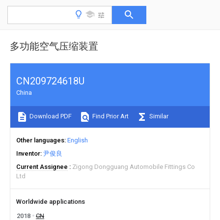
多功能空气压缩装置
CN209724618U
China
Download PDF
Find Prior Art
Similar
Other languages
English
Inventor
尹俊良
Current Assignee
Zigong Dongguang Automobile Fittings Co
Ltd
Worldwide applications
2018
CN