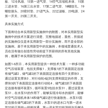
板、12冷风扇、13第一进气管、14空气压缩机本体、15第
三进水管、16第三出水管、17第二进气管、18螺纹孔、19
螺纹接头、20密封垫、21进气头、22过滤板、23电源、24
第一开关、25第二开关。
具体实施方式
下面将结合本实用新型实施例中的附图，对本实用新型实
施例中的技术方案进行清楚、完整地描述，显然，所描述
的实施例仅仅是本实用新型一部分实施例，而不是全部的
实施例。基于本实用新型中的实施例，本领域普通技术人
员在没有做出创造性劳动前提下所获得的所有其他实施
例，都属于本实用新型保护的范围。
如图1-6所示，本实用新型提供一种技术方案：一种多功能
空气压缩装置，包括支撑板1，支撑板1的下表面固定连接
有储气罐2，储气罐2的下表面固定连接有四个支撑块3，
通过设置支撑块3，对行动轮4起到支撑和固定的作用，支
撑块3的下表面固定连接有行动轮4，储气罐2的下表面固
定连接有循环装置5，循环装置5包括水泵51，通过设置水
泵51，在水泵51的作用下，能够实现冷却水的循环，能够
对空气压缩机本体14和储气罐2进行快速散热，水泵51固
定连接在储气罐2的下表面，水泵51的进水口与第一进水
管52的正面的一端相连通，第一进水管52的顶端与后侧冷