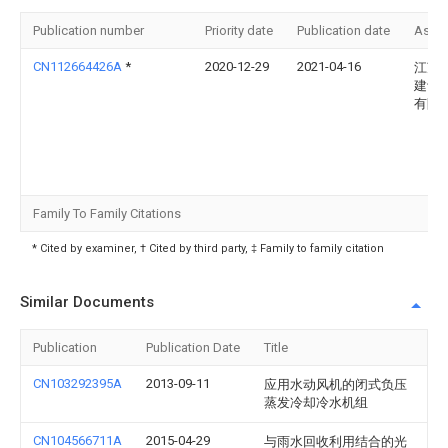
Publication number
Priority date
Publication date
Assi
CN112664426A
*
2020-12-29
2021-04-16
江苏
建设
有限
Family To Family Citations
* Cited by examiner, † Cited by third party, ‡ Family to family citation
Similar Documents
Publication
Publication Date
Title
CN103292395A
2013-09-11
应用水动风机的闭式负压
蒸发冷却冷水机组
CN104566711A
2015-04-29
与雨水回收利用结合的光