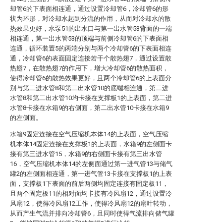
却管6的下表面相连通，通过设置冷却管6，冷却管6的形
状为环形，对冷却水起到分流的作用，从而对冷却水的散
热效果更好，水泵51的出水口与第一出水管53背面的一端
相连通，第一出水管53的顶端与前侧冷却管6的下表面相
连通，循环装置5的两端分别与两个冷却管6的下表面相连
通，冷却管6的表面固定连接若干个散热翅7，通过设置散
热翅7，在散热翅7的作用下，增大冷却管6的散热面积，
使得冷却管6的散热效果更好，且两个冷却管6的上表面分
别与第二进水管8和第二出水管10的底端相连通，第二进
水管8和第二出水管10均卡接在支撑板1的上表面，第二进
水管8卡接在水箱9的右侧面，第二出水管10卡接在水箱9
的左侧面。
水箱9固定连接在空气压缩机本体14的上表面，空气压缩
机本体14固定连接在支撑板1的上表面，水箱9的左侧面卡
接有第三进水管15，水箱9的右侧面卡接有第三出水管
16，空气压缩机本体14的左侧面通过第一进气管13与储气
罐2的左侧面相连通，第一进气管13卡接在支撑板1的上表
面，支撑板1下表面的前后两侧均固定连接有固定板11，
且两个固定板11的相对面均卡接有冷风扇12，通过设置冷
风扇12，使得冷风扇12工作，使得冷风扇12的扇叶转动，
从而产生气流并排向冷却管6，且同时使得气流排向储气罐