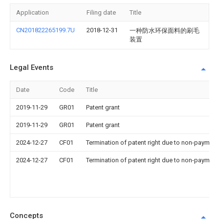
Application
Filing date
Title
CN201822265199.7U
2018-12-31
一种防水环保面料的刷毛
装置
Legal Events
Date
Code
Title
2019-11-29
GR01
Patent grant
2019-11-29
GR01
Patent grant
2024-12-27
CF01
Termination of patent right due to non-payment
2024-12-27
CF01
Termination of patent right due to non-payment
Concepts