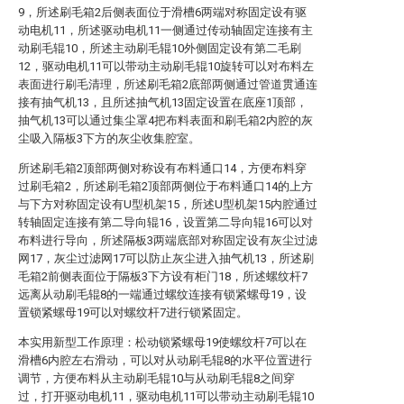
9，所述刷毛箱2后侧表面位于滑槽6两端对称固定设有驱
动电机11，所述驱动电机11一侧通过传动轴固定连接有主
动刷毛辊10，所述主动刷毛辊10外侧固定设有第二毛刷
12，驱动电机11可以带动主动刷毛辊10旋转可以对布料左
表面进行刷毛清理，所述刷毛箱2底部两侧通过管道贯通连
接有抽气机13，且所述抽气机13固定设置在底座1顶部，
抽气机13可以通过集尘罩4把布料表面和刷毛箱2内腔的灰
尘吸入隔板3下方的灰尘收集腔室。
所述刷毛箱2顶部两侧对称设有布料通口14，方便布料穿
过刷毛箱2，所述刷毛箱2顶部两侧位于布料通口14的上方
与下方对称固定设有U型机架15，所述U型机架15内腔通过
转轴固定连接有第二导向辊16，设置第二导向辊16可以对
布料进行导向，所述隔板3两端底部对称固定设有灰尘过滤
网17，灰尘过滤网17可以防止灰尘进入抽气机13，所述刷
毛箱2前侧表面位于隔板3下方设有柜门18，所述螺纹杆7
远离从动刷毛辊8的一端通过螺纹连接有锁紧螺母19，设
置锁紧螺母19可以对螺纹杆7进行锁紧固定。
本实用新型工作原理：松动锁紧螺母19使螺纹杆7可以在
滑槽6内腔左右滑动，可以对从动刷毛辊8的水平位置进行
调节，方便布料从主动刷毛辊10与从动刷毛辊8之间穿
过，打开驱动电机11，驱动电机11可以带动主动刷毛辊10