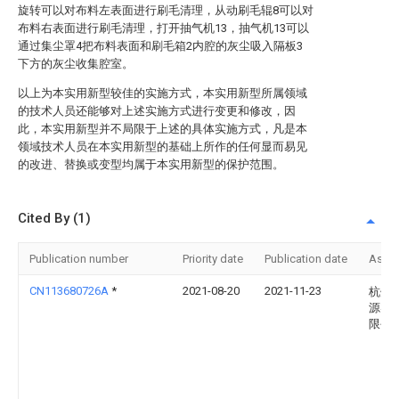
旋转可以对布料左表面进行刷毛清理，从动刷毛辊8可以对
布料右表面进行刷毛清理，打开抽气机13，抽气机13可以
通过集尘罩4把布料表面和刷毛箱2内腔的灰尘吸入隔板3
下方的灰尘收集腔室。
以上为本实用新型较佳的实施方式，本实用新型所属领域
的技术人员还能够对上述实施方式进行变更和修改，因
此，本实用新型并不局限于上述的具体实施方式，凡是本
领域技术人员在本实用新型的基础上所作的任何显而易见
的改进、替换或变型均属于本实用新型的保护范围。
Cited By (1)
Publication number
Priority date
Publication date
Assi
CN113680726A
*
2021-08-20
2021-11-23
杭州
源实
限公