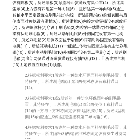
设有隔板(3)，所述隔板(3)顶部等距贯通设有集尘罩(4)，所述集
尘罩(4)上方设有四组第一导向辊(5)，且所述第一导向辊(5)通过
转轴水平固定设置在刷毛箱(2)内腔，所述刷毛箱(2)前侧表面与后
侧表面对称挖设有滑槽(6)，所述滑槽(6)内腔对称穿插设有螺纹杆
(7)，所述螺纹杆(7)穿设于刷毛箱(2)内腔的一端通过转轴固定连
接有从动刷毛辊(8)，所述从动刷毛辊(8)外侧固定设有第一毛刷
(9)，所述刷毛箱(2)后侧表面位于滑槽(6)两端对称固定设有驱动
电机(11)，所述驱动电机(11)一侧通过传动轴固定连接有主动刷毛
辊(10)，所述主动刷毛辊(10)外侧固定设有第二毛刷(12)，所述刷
毛箱(2)底部两侧通过管道贯通连接有抽气机(13)，且所述抽气机
(13)固定设置在底座(1)顶部。
2.根据权利要求1所述的一种防水环保面料的刷毛装置，其
特征在于：所述刷毛箱(2)顶部两侧对称设有布料通口
(14)。
3.根据权利要求1或2所述的一种防水环保面料的刷毛装
置，其特征在于：所述刷毛箱(2)顶部两侧位于布料通口
(14)的上方与下方对称固定设有U型机架(15)，所述U型机
架(15)内腔通过转轴固定连接有第二导向辊(16)。
4.根据权利要求1所述的一种防水环保面料的刷毛装置，其
特征在于：所述隔板(3)两端底部对称固定设有灰尘过滤网