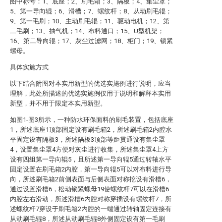
图中标号：1、底座；2、刷毛箱；3、隔板；4、集尘罩；
5、第一导向辊；6、滑槽；7、螺纹杆；8、从动刷毛辊；
9、第一毛刷；10、主动刷毛辊；11、驱动电机；12、第
二毛刷；13、抽气机；14、布料通口；15、U型机架；
16、第二导向辊；17、灰尘过滤网；18、柜门；19、锁紧
螺母。
具体实施方式
以下结合附图对本实用新型的优选实施例进行说明，应当
理解，此处所描述的优选实施例仅用于说明和解释本实用
新型，并不用于限定本实用新型。
如图1-图3所示，一种防水环保面料的刷毛装置，包括底座
1，所述底座1顶部固定设有刷毛箱2，所述刷毛箱2内腔水
平固定设有隔板3，所述隔板3顶部等距贯通设有集尘罩
4，设置集尘罩4方便对灰尘进行收集，所述集尘罩4上方
设有四组第一导向辊5，且所述第一导向辊5通过转轴水平
固定设置在刷毛箱2内腔，第一导向辊5可以对布料进行导
向，所述刷毛箱2前侧表面与后侧表面对称挖设有滑槽6，
通过设置滑槽6，松动锁紧螺母19使螺纹杆7可以在滑槽6
内腔左右滑动，所述滑槽6内腔对称穿插设有螺纹杆7，所
述螺纹杆7穿设于刷毛箱2内腔的一端通过转轴固定连接有
从动刷毛辊8，所述从动刷毛辊8外侧固定设有第一毛刷