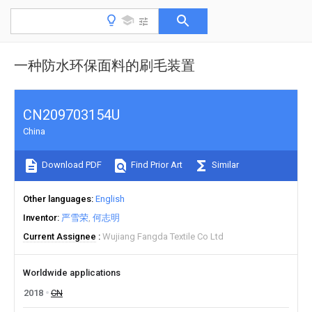
一种防水环保面料的刷毛装置
CN209703154U
China
Download PDF
Find Prior Art
Similar
Other languages
English
Inventor
严雪荣
何志明
Current Assignee
Wujiang Fangda Textile Co Ltd
Worldwide applications
2018
CN