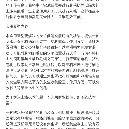
的干净程度，面料生产完成后需要进行刷毛操作以除去其
上多余乱毛，过去是使用人工方式进行刷毛，这样往往不
能将多余碎屑和乱毛完全除去，且刷毛效率低。
实用新型内容
本实用新型要解决的技术问题克服现有的缺陷，提供一种
防水环保面料的刷毛装置，结构简单，使用方便，通过设
置滑槽，松动锁紧螺母使螺纹杆可以在滑槽内腔左右滑
动，可以对从动刷毛辊的水平位置进行调节，方便布料从
主动刷毛辊与从动刷毛辊之间穿过，打开驱动电机，驱动
电机可以带动主动刷毛辊旋转可以对布料左表面进行刷毛
清理，从动刷毛辊可以对布料右表面进行刷毛清理，打开
抽气机，抽气机可以通过集尘罩把布料表面和刷毛箱内腔
的灰尘吸入隔板下方的灰尘收集腔室，使用方便，可以有
效解决背景技术中的问题。
为了解决上述技术问题，本实用新型提供了如下的技术方
案：
一种防水环保面料的刷毛装置，包括底座，所述底座顶部
固定设有刷毛箱，所述刷毛箱内腔水平固定设有隔板，所
述隔板顶部等距贯通设有集尘罩，所述集尘罩上方设有四