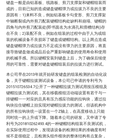
键盘一般是由铝基板、线路板、剪刀支撑架和键帽组装而
成的，目前已知的造成键盘键帽弹力或拉拔力不良的主要
原因有：1)来料不良，例如铝基板卡勾变形、剪刀支撑架
中轴断裂或内外剪刀配装键帽结构处缺料和崩塌、键帽的
四角与内外剪刀配装处(即书面名为水滴孔和滑槽结构)存
在不良；2)装配不良，例如在组装的过程中由于人为或组
装的机械设备不良损坏了键盘或键帽结构。以上两点造成
键盘键帽弹力或拉拔力不足或没有弹力的主要原因，将直
接导致键盘做成成品后会严重影响键盘的使用寿命和使用
的机械手感。所以键帽安装到键盘上后，为了确保后续使
用的可靠性，需要对键盘键帽组装后的拉拔力进行测试。
本公司早在2013年就开始研发键盘的组装检测的自动化设
备，关于键帽拉拔测试设备，本公司已申请的专利号为
201510726534.7公开了一种键帽拉拔力测试用按压模组及
键帽拉拔力测试机，其在移载模组活动端设置有若干与一
排键帽一一对应的且具有压力感应功能的拉钩块，通过拉
钩块拉住键帽上抬实现对键帽拉拔力的测试，但该机构中
的所有拉钩块统一设置在一个Z轴上，在高度移动上只能
同时统一的上升或下降。随着本公司的研发，又申请了专
利号为201810262493.4的一种键帽结构组装不良测试机，
在实际使用过程中，发现该设备的检测结果的准确度有时
候不是很稳定，且检测头组件模块的整体结构有点复杂，