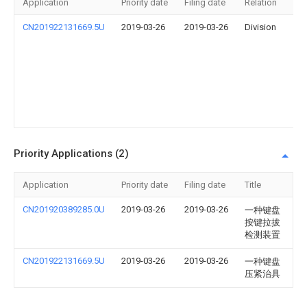
Application
Priority date
Filing date
Relation
Titl
CN201922131669.5U
2019-03-26
2019-03-26
Division
一
种
键
盘
压
紧
治
具
Priority Applications (2)
Application
Priority date
Filing date
Title
CN201920389285.0U
2019-03-26
2019-03-26
一种键盘
按键拉拔
检测装置
CN201922131669.5U
2019-03-26
2019-03-26
一种键盘
压紧治具