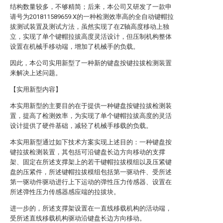
结构数量较多，不够精简；后来，本公司又研发了一款申
请号为201811589659.X的一种检测效率高的全自动键帽拉
拔测试装置及测试方法，虽然实现了在Z轴高度移动上独
立，实现了单个键帽拉拔高度灵活设计，但压制机构整体
设置在机械手移动端，增加了机械手的负载。
因此，本公司实用新型了一种新的键盘按键拉拔检测装置
来解决上述问题。
【实用新型内容】
本实用新型的主要目的在于提供一种键盘按键拉拔检测装
置，提高了检测效率，为实现了单个键帽拉拔高度的灵活
设计提供了硬件基础，减轻了机械手移载的负载。
本实用新型通过如下技术方案实现上述目的：一种键盘按
键拉拔检测装置，其包括可沿键盘长边方向移动的支撑
架、固定在所述支撑架上的若干键帽拉拔模组以及压紧键
盘的压紧件，所述键帽拉拔模组包括第一驱动件、受所述
第一驱动件驱动进行上下运动的弹性压力传感器、设置在
所述弹性压力传感器感应端的拉拔块。
进一步的，所述支撑架设置在一直线移载机构的活动端，
受所述直线移载机构驱动沿键盘长边方向移动。