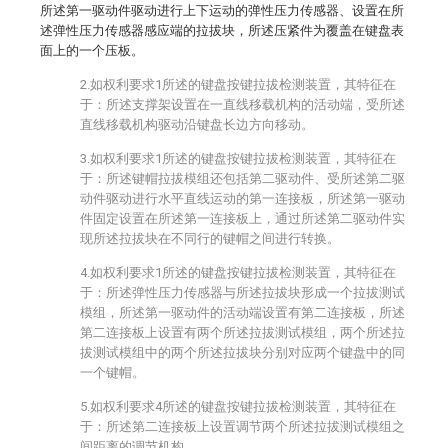
所述第一驱动件驱动进行上下运动的弹性压力传感器、设置在所
述弹性压力传感器感应端的拉拔块，所述压紧件为覆盖在键盘表
面上的一个压板。
2.如权利要求1所述的键盘按键拉拔检测装置，其特征在
于：所述支撑架设置在一直线移载机构的活动端，受所述
直线移载机构驱动沿键盘长边方向移动。
3.如权利要求1所述的键盘按键拉拔检测装置，其特征在
于：所述键帽拉拔模组还包括第二驱动件、受所述第二驱
动件驱动进行水平直线运动的第一连接板，所述第一驱动
件固定设置在所述第一连接板上，通过所述第二驱动件实
现所述拉拔块在不同行的键帽之间进行转换。
4.如权利要求1所述的键盘按键拉拔检测装置，其特征在
于：所述弹性压力传感器与所述拉拔块形成一个拉拔测试
模组，所述第一驱动件的活动端设置有第二连接板，所述
第二连接板上设置有两个所述拉拔测试模组，两个所述拉
拔测试模组中的两个所述拉拔块分别对应两个键盘中的同
一个键帽。
5.如权利要求4所述的键盘按键拉拔检测装置，其特征在
于：所述第二连接板上设置调节两个所述拉拔测试模组之
间距离的调节机构。