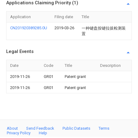
Applications Claiming Priority (1)
Application
Filing date
Title
CN201920389285.0U
2019-03-26
一种键盘按键拉拔检测装
置
Legal Events
Date
Code
Title
Description
2019-11-26
GR01
Patent grant
2019-11-26
GR01
Patent grant
About
Send Feedback
Public Datasets
Terms
Privacy Policy
Help