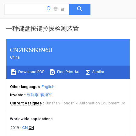
一种键盘按键拉拔检测装置
CN209689896U
China
Download PDF
Find Prior Art
Similar
Other languages
English
Inventor
刘利刚
蒋海军
Current Assignee
Kunshan Hongzhixi Automation Equipment Co
Worldwide applications
2019
CN
CN