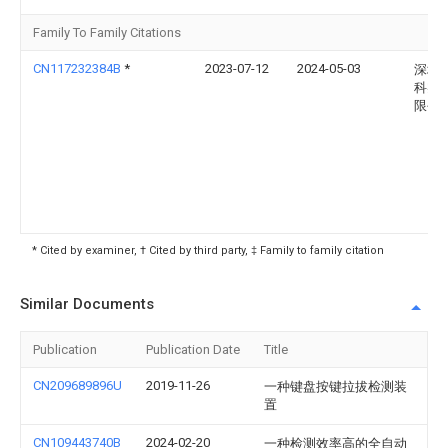
Family To Family Citations
CN117232384B
*
2023-07-12
2024-05-03
深圳
科实
限公
* Cited by examiner, † Cited by third party, ‡ Family to family citation
Similar Documents
Publication
Publication Date
Title
CN209689896U
2019-11-26
一种键盘按键拉拔检测装
置
CN109443740B
2024-02-20
一种检测效率高的全自动