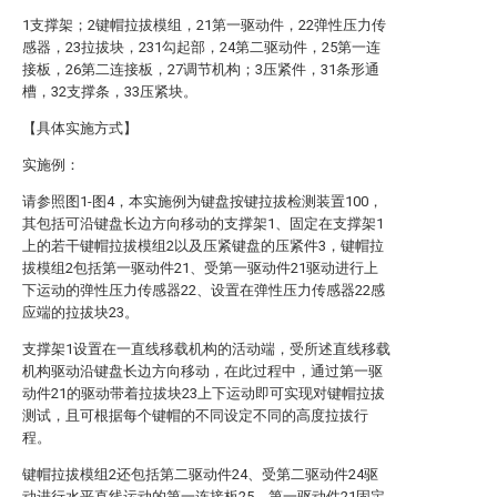
1支撑架；2键帽拉拔模组，21第一驱动件，22弹性压力传
感器，23拉拔块，231勾起部，24第二驱动件，25第一连
接板，26第二连接板，27调节机构；3压紧件，31条形通
槽，32支撑条，33压紧块。
【具体实施方式】
实施例：
请参照图1-图4，本实施例为键盘按键拉拔检测装置100，
其包括可沿键盘长边方向移动的支撑架1、固定在支撑架1
上的若干键帽拉拔模组2以及压紧键盘的压紧件3，键帽拉
拔模组2包括第一驱动件21、受第一驱动件21驱动进行上
下运动的弹性压力传感器22、设置在弹性压力传感器22感
应端的拉拔块23。
支撑架1设置在一直线移载机构的活动端，受所述直线移载
机构驱动沿键盘长边方向移动，在此过程中，通过第一驱
动件21的驱动带着拉拔块23上下运动即可实现对键帽拉拔
测试，且可根据每个键帽的不同设定不同的高度拉拔行
程。
键帽拉拔模组2还包括第二驱动件24、受第二驱动件24驱
动进行水平直线运动的第一连接板25，第一驱动件21固定