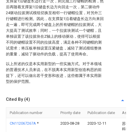
支撑架1沿键盘长边行走一次，则完成三行键帽的检测，然
后再随着支撑架1沿键盘长边方向回走一次，第二驱动件
24驱动拉拔测试模组切换至相邻一行键帽位置，对另外三
行键帽进行检测。因此，在支撑架1沿着键盘长边方向来回
走一遍，即可完成两个键盘上的所有键帽的拉拔测试，大
大提高了测试效率；同时，一个拉拔块测试一个键帽，且
单独设置了该拉拔块在Z轴上的移动驱动，使得可以根据
不同的键帽设置不同的拉拔高度，满足各种不同键帽的测
试需求；将压板单独设置压紧键盘，减轻了测试模组整体
的重量，减轻了驱动件的负载，提高了使用寿命。
以上所述的仅是本实用新型的一些实施方式。对于本领域
的普通技术人员来说，在不脱离本实用新型创造构思的前
提下，还可以做出若干变形和改进，这些都属于本实用新
型的保护范围。
Cited By (4)
Publication number
Priority date
Publication date
Assi
CN112067267A
*
2020-08-28
2020-12-11
苏州
科技