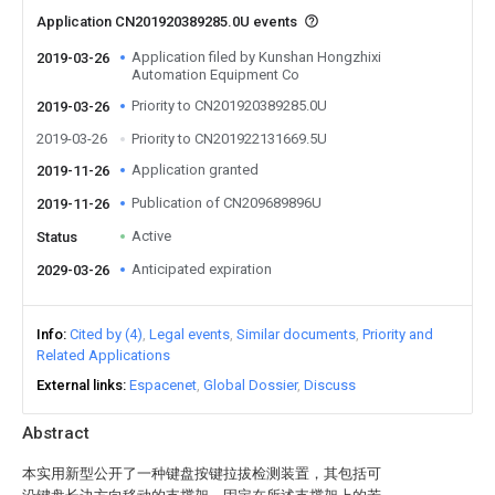
Application CN201920389285.0U events
Application filed by Kunshan Hongzhixi
2019-03-26
Automation Equipment Co
Priority to CN201920389285.0U
2019-03-26
2019-03-26
Priority to CN201922131669.5U
Application granted
2019-11-26
Publication of CN209689896U
2019-11-26
Active
Status
Anticipated expiration
2029-03-26
Info
Cited by (4)
Legal events
Similar documents
Priority and
Related Applications
External links
Espacenet
Global Dossier
Discuss
Abstract
本实用新型公开了一种键盘按键拉拔检测装置，其包括可