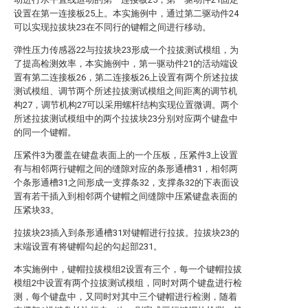
设置在第一连接板25上。本实施例中，通过第二驱动件24
可以实现拉拔块23在不同行的键帽之间进行移动。
弹性压力传感器22与拉拔块23形成一个拉拔测试模组，为
了提高检测效率，本实施例中，第一驱动件21的活动端设
置有第二连接板26，第二连接板26上设置有两个所述拉拔
测试模组、调节两个所述拉拔测试模组之间距离的调节机
构27，调节机构27可以采用螺杆结构实现位置微调。两个
所述拉拔测试模组中的两个拉拔块23分别对应两个键盘中
的同一个键帽。
压紧件3为覆盖在键盘表面上的一个压板，压紧件3上设置
有与相邻两行键帽之间的缝隙对应的条形通槽31，相邻两
个条形通槽31之间形成一支撑条32，支撑条32的下表面设
置有若干插入到相邻两个键帽之间缝隙中压紧键盘表面的
压紧块33。
拉拔块23插入到条形通槽31对键帽进行拉拔。拉拔块23的
末端设置有将键帽勾起的勾起部231。
本实施例中，键帽拉拔模组2设置有三个，每一个键帽拉拔
模组2中设置有两个拉拔测试模组，同时对两个键盘进行检
测，每个键盘中，又同时对其中三个键帽进行检测，随着