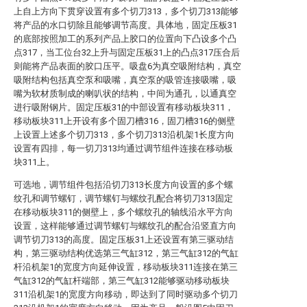
上自上方向下贯穿设置有多个切刀313，多个切刀313能够
将产品的水口切除且能够调节高度。具体地，固定压板31
的底部按照加工的系列产品上胶口的位置向下凸设多个凸
点317，当工位台32上升与固定压板31上的凸点317压合后
则能将产品表面的胶口压平。吸盘6为真空吸附结构，真空
吸附结构包括真空泵和吸嘴，真空泵的吸管连接吸嘴，吸
嘴为软材质制成的喇叭状的结构，中间为通孔，以通真空
进行吸附钢片。固定压板31的中部设置有移动板块311，
移动板块311上开设有多个固刀槽316，固刀槽316的侧壁
上设置上述多个切刀313，多个切刀313沿机架1长度方向
设置有四排，每一切刀313均通过调节组件连接在移动板
块311上。
可选地，调节组件包括沿切刀313长度方向设置的多个螺
纹孔和调节螺钉，调节螺钉与螺纹孔配合将切刀313固定
在移动板块311的侧壁上，多个螺纹孔的轴线沿水平方向
设置，这样能够通过调节螺钉与螺纹孔的配合沿竖直方向
调节切刀313的高度。固定压板31上还设置有第三驱动结
构，第三驱动结构优选第三气缸312，第三气缸312的气缸
杆沿机架1的宽度方向延伸设置，移动板块311连接在第三
气缸312的气缸杆端部，第三气缸312能够驱动移动板块
311沿机架1的宽度方向移动，即达到了同时驱动多个切刀