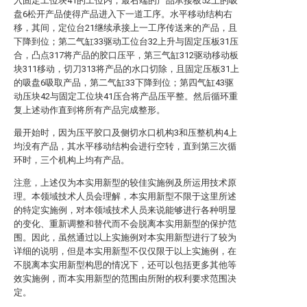
入固定工位块41的工位内，最右端的产品承接板52上的吸
盘6松开产品使得产品进入下一道工序。水平移动结构右
移，其间，定位台21继续承接上一工序传送来的产品，且
下降到位；第二气缸33驱动工位台32上升与固定压板31压
合，凸点317将产品的胶口压平，第三气缸312驱动移动板
块311移动，切刀313将产品的水口切除，且固定压板31上
的吸盘6吸取产品，第二气缸33下降到位；第四气缸43驱
动压块42与固定工位块41压合将产品压平整。然后循环重
复上述动作直到将所有产品完成整形。
最开始时，因为压平胶口及侧切水口机构3和压整机构4上
均没有产品，其水平移动结构会进行空转，直到第三次循
环时，三个机构上均有产品。
注意，上述仅为本实用新型的较佳实施例及所运用技术原
理。本领域技术人员会理解，本实用新型不限于这里所述
的特定实施例，对本领域技术人员来说能够进行各种明显
的变化、重新调整和替代而不会脱离本实用新型的保护范
围。因此，虽然通过以上实施例对本实用新型进行了较为
详细的说明，但是本实用新型不仅仅限于以上实施例，在
不脱离本实用新型构思的情况下，还可以包括更多其他等
效实施例，而本实用新型的范围由所附的权利要求范围决
定。