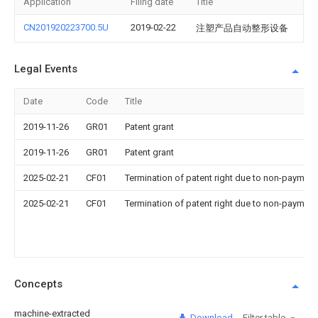
Application
Filing date
Title
CN201920223700.5U
2019-02-22
注塑产品自动整形设备
Legal Events
Date
Code
Title
2019-11-26
GR01
Patent grant
2019-11-26
GR01
Patent grant
2025-02-21
CF01
Termination of patent right due to non-payment
2025-02-21
CF01
Termination of patent right due to non-payment
Concepts
machine-extracted
Download
Filter table