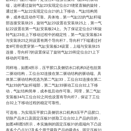
端，这样通过旋转气缸23实现定位台21绕竖直轴的旋转，
通过第一气缸22实现定位台21的上下移动，气缸结构简
单，成本低且动作可靠。具体地，第一气缸22的气缸杆端
部连接安装块25，旋转气缸23设置在安装块25上，第一气
缸22设置在第一气缸安装板24上。为了保证定位台21和旋
转气缸23在上下移动过程中的稳定性，第一气缸安装板24
与安装块25之间设置有两个导向杆7，导向杆7下端通过衬
套8可滑动贯穿第一气缸安装板24设置，上端与安装块25
连接，导向杆7的设置保证了旋转气缸23和定位台21上下
移动的可靠性。
同样地，如图4所示，压平胶口及侧切水口机构3还包括第
二驱动结构，工位台32连接在第二驱动结构的驱动端。具
体第二驱动结构优选为第二气缸33，工位台32连接在第二
气缸33的气缸杆端部，第二气缸33驱动工位台32上下移
动，气缸结构简单，成本低且动作可靠。同理，第二气缸
安装板34与工位台32之间也设置有导向杆7，保证了工位
台32上下移动过程的稳定可靠性。
可选地，为实现压平胶口及侧切水口机构3压平产品胶口、
切除产品水口及固定压板31抓取工位台32上产品的目的，
如图4和图5所示，本实施例的固定压板31的底端向下凸设
有多个凸点317及多个用于吸取产品的吸盘6，固定压板31