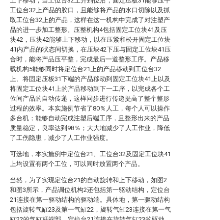
上下移动，当工位台32上升到位后，固定压板31能够压平
工位台32上产品的胶口，且能够将产品的水口切除以及抓
取工位台32上的产品，这样在这一机构中完成了对注塑产
品的进一步加工整形。压整机构4包括固定工位块41及压
块42，压块42能够上下移动，以在压紧和松开固定工位块
41内产品的状态间切换，在压块42下压与固定工位块41压
合时，能将产品压平整，完成最后一道整形工序。产品移
载机构5能够同时将定位台21上的产品移动到工位台32
上、将固定压板31下端的产品移动到固定工位块41上以及
将固定工位块41上的产品移动到下一工序，以完成各个工
位间产品的自动传递，这样同步进行传递提高了整个整形
过程的效率。本实施例节省了80％人工，每个人可以操作
多台机；能够自动完成注塑后端工序，且整形出来的产品
质量稳定，良率达到98％；大大地减少了人工作业，降低
了工伤隐患，减少了人工作业强度。
可选地，本实施例中定位台21、工位台32及固定工位块41
上均设置有两个工位，可以同时放置两个产品。
当然，为了实现定位台21的自动旋转和上下移动，如图2
和图3所示，产品调位机构2还包括第一驱动结构，定位台
21连接在第一驱动结构的驱动端。具体地，第一驱动结构
包括旋转气缸23及第一气缸22，旋转气缸23连接在第一气
缸22的气缸杆端部，定位台21连接在旋转气缸23的驱动