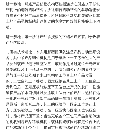
进一步地，所述产品移载机构还包括连接在所述水平移动
结构上的翻转抖动结构，所述翻转抖动结构的驱动端也设
置有多个所述产品承接板，所述翻转抖动结构能够驱动其
上的产品承接板绕所述机架的宽度方向旋转且能够上下移
动。
进一步地，每一所述产品承接板的下端均设置有用于吸取
产品的吸盘。
与现有技术相比，本实用新型提供的注塑产品自动整形设
备，其中的产品调位机构是用于承接上一工序传过来的产
品及对该产品进行调整位置，该动作是通过定位台绕竖直
轴旋转以及上下移动完成的；定位台调位产品的最终位置
是与压平胶口及侧切水口机构的工位台上的产品位置一
致，工位台能上下移动，固定压板在其正上方，工位台上
升到位后，固定压板能够压平工位台上产品的胶口，且能
够将产品的水口切除以及抓取工位台上的产品，这样在这
一机构中完成了对注塑产品的进一步加工整形；压整机构
是最后一道整形工序，其上的压块位于固定工位块正上
方，压块能够上下移动，在下压压块与固定工位块压合
时，能将产品压平整；当然完成各个工位间产品自动传递
的机构则是产品移载机构，该机构能够同时将定位台上的
产品移动到工位台上、将固定压板下端的产品移动到固定