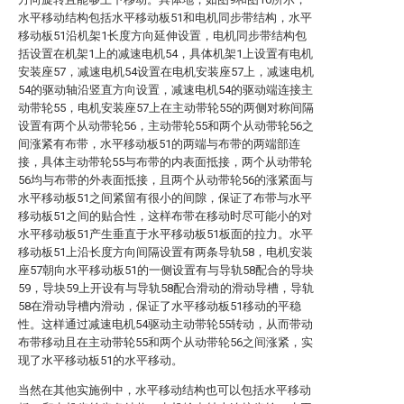
水平移动结构包括水平移动板51和电机同步带结构，水平
移动板51沿机架1长度方向延伸设置，电机同步带结构包
括设置在机架1上的减速电机54，具体机架1上设置有电机
安装座57，减速电机54设置在电机安装座57上，减速电机
54的驱动轴沿竖直方向设置，减速电机54的驱动端连接主
动带轮55，电机安装座57上在主动带轮55的两侧对称间隔
设置有两个从动带轮56，主动带轮55和两个从动带轮56之
间涨紧有布带，水平移动板51的两端与布带的两端部连
接，具体主动带轮55与布带的内表面抵接，两个从动带轮
56均与布带的外表面抵接，且两个从动带轮56的涨紧面与
水平移动板51之间紧留有很小的间隙，保证了布带与水平
移动板51之间的贴合性，这样布带在移动时尽可能小的对
水平移动板51产生垂直于水平移动板51板面的拉力。水平
移动板51上沿长度方向间隔设置有两条导轨58，电机安装
座57朝向水平移动板51的一侧设置有与导轨58配合的导块
59，导块59上开设有与导轨58配合滑动的滑动导槽，导轨
58在滑动导槽内滑动，保证了水平移动板51移动的平稳
性。这样通过减速电机54驱动主动带轮55转动，从而带动
布带移动且在主动带轮55和两个从动带轮56之间涨紧，实
现了水平移动板51的水平移动。
当然在其他实施例中，水平移动结构也可以包括水平移动