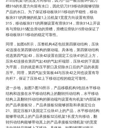
313沿机架1的宽度方向移动，因为产品一般沿图5中固刀
槽316的长度方向留有水口，因此切刀313移动则能够切除
产品的水口。为了保证移动板块311移动的平稳性，移动
板块311的两侧的机架1上沿机架1宽度方向设置有滑轨
315，移动板块311的两侧设置有滑块314，滑块314上开设
有与滑轨315配合滑动的滑槽，滑槽沿滑轨315滑动保证了
移动板块311移动的稳定可靠性。
同理，如图6所示，压整机构4还包括第四驱动结构，压块
42连接在第四驱动结构的驱动端。具体地，第四驱动结构
优选第四气缸43，压块42设置在固定工位块41的正上方，
压块42连接在第四气缸43的气缸杆端部，压块42的下底面
为平面，目的就是将压平胶口及切除水口后的产品的表面
压平。同理，第四气缸安装板44与压块42之间也设置有导
向杆7，保证了压块42上下移动过程的稳定可靠性。
进一步地，如图7-图10所示，产品移载机构5包括水平移动
结构和连接在水平移动结构上的翻转抖动结构，水平移动
结构上及翻转抖动结构的驱动端均设置有向机架1内部延伸
的产品承接板52，产品承接板52能够抓取和承接定位台
21、固定压板31及固定工位块41上的产品，水平移动结构
能够带动其上的产品承接板52沿机架1长度方向移动，翻
转抖动结构能够带动其上的产品承接板52绕机架1的宽度
方向旋转且能够上下移动。具体地，如图9和图10所示，