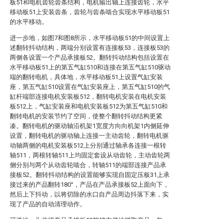
板51和电机齿轮齿条结构，电机输出轴上连接齿轮，水平
移动板51上安装齿条，齿轮与齿条啮合实现水平移动板51
的水平移动。
进一步地，如图7和图8所示，水平移动板51的中间设置上
述翻转抖动结构，两端分别设置有连接板53，连接板53的
两侧各设置一个产品承接板52。翻转抖动结构包括设置在
水平移动板51上的第五气缸510和连接在第五气缸510驱动
端的翻转电机，具体地，水平移动板51上设置气缸安装
座，第五气缸510设置在气缸安装座上，第五气缸510的气
缸杆端部连接电机安装板512，翻转电机安装在电机安装
板512上，气缸安装座和电机安装板512为第五气缸510和
翻转电机的安装节约了空间，使整个翻转抖动结构更紧
凑。翻转电机的驱动轴沿机架1宽度方向向机架1内侧延伸
设置，翻转电机的驱动轴上连接一主动齿轮，翻转电机驱
动轴两侧的电机安装板512上分别通过轴承各连接一根转
轴511，两根转轴511上均固定套设从动齿轮，主动齿轮两
侧分别与两个从动齿轮啮合，转轴511的端部连接产品承
接板52。翻转抖动结构的设置能够实现自固定压板31上承
接过来的产品翻转180°，产品在产品承接板52上面向下，
然后上下抖动，以将切除的水口自产品周边抖落下来，实
现了产品的自动清理动作。