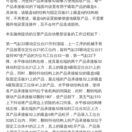
可选地，为使得产品承接板52能够方便地抓取产品，每一
产品承接板52的下端面均设置有用于吸取产品的吸盘6，
具体地，该吸盘6的结构与固定压板31上吸盘6的结构相
同，不再赘述。吸盘6的设置能够便捷地吸取产品，不需要
额外地设置连接件，且不会对产品造成损伤。
本实施例提供的注塑产品自动整形设备的工作过程如下：
第一气缸22驱动定位台21升到顶端，上一工序的机械手将
产品放置在定位台21的工位内，旋转气缸23驱动定位台21
旋转90°使产品的方位与工位台32一致，第一气缸22下
降。水平移动结构右移，使其最右端的两个产品承接板52
移动到定位台21正上方，其上的吸盘6吸取定位台21上的
产品，同时，翻转抖动结构上的产品承接板52的吸盘6吸
取固定压板31上的产品，最左端的产品承接板52上的吸盘
6吸取固定工位块41上的产品。水平移动结构左移，使得
各产品承接板52均位于各机构的间隔处，此时，翻转电机
驱动产品承接板52翻转180°，使产品朝下，第五气缸510
上下抖动将产品周边上切除的水口抖落。水平移动结构继
续左移，最右端的产品承接板52移动到工位台32正上方，
其产品承接板52上的吸盘6将产品松开，产品落入工位台
32的工位内，同时，翻转抖动结构上的产品承接板52位于
固定工位块41的正上方，其上的吸盘6松开产品，产品落