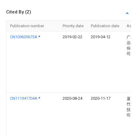
Cited By (2)
Publication number
Priority date
Publication date
Assi
CN109605673A
*
2019-02-22
2019-04-12
广东
达科
份有
司
CN111941704A
*
2020-08-24
2020-11-17
厦门
竹精
技有
司