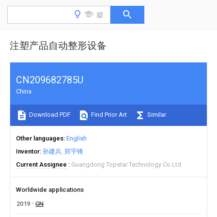
注塑产品自动整形设备
CN209682785U
China
Download PDF
Find Prior Art
Similar
Other languages
English
Inventor
孙建兵
郑宇锋
Current Assignee
Guangdong Topstar Technology Co Ltd
Worldwide applications
2019
CN