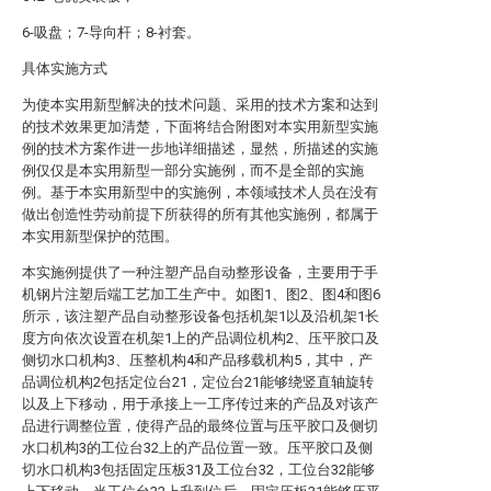
6-吸盘；7-导向杆；8-衬套。
具体实施方式
为使本实用新型解决的技术问题、采用的技术方案和达到
的技术效果更加清楚，下面将结合附图对本实用新型实施
例的技术方案作进一步地详细描述，显然，所描述的实施
例仅仅是本实用新型一部分实施例，而不是全部的实施
例。基于本实用新型中的实施例，本领域技术人员在没有
做出创造性劳动前提下所获得的所有其他实施例，都属于
本实用新型保护的范围。
本实施例提供了一种注塑产品自动整形设备，主要用于手
机钢片注塑后端工艺加工生产中。如图1、图2、图4和图6
所示，该注塑产品自动整形设备包括机架1以及沿机架1长
度方向依次设置在机架1上的产品调位机构2、压平胶口及
侧切水口机构3、压整机构4和产品移载机构5，其中，产
品调位机构2包括定位台21，定位台21能够绕竖直轴旋转
以及上下移动，用于承接上一工序传过来的产品及对该产
品进行调整位置，使得产品的最终位置与压平胶口及侧切
水口机构3的工位台32上的产品位置一致。压平胶口及侧
切水口机构3包括固定压板31及工位台32，工位台32能够