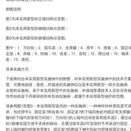
附图说明
图1为本实用新型的主视结构示意图；
图2为本实用新型的侧视结构示意图；
图3为本实用新型的俯视结构示意图。
图中：1、万向轮；2、阻车器；3、支撑腿；4、滑竿；5、滑套；6、固定
定架；8、床板；9、转轴；10、齿条；11、齿轮；12、限位块；13、轴承
套；15、摇把。
具体实施方式
下面将结合本实用新型实施例中的附图，对本实用新型实施例中的技术方
楚、完整地描述，显然，所描述的实施例仅仅是本实用新型一部分实施例
全部的实施例。基于本实用新型中的实施例，本领域普通技术人员在没有
性劳动前提下所获得的所有其他实施例，都属于本实用新型保护的范围。
请参阅图1至图3，本实用新型提供的一种实施例：一种神经外科用高度可
床，包括滑竿4、固定架7和齿条10，固定架7的下端四角处均固定有支撑腿
腿3的下端均安装有万向轮1，万向轮1的上端均活动安装有阻车器2，通过
轮1能够实现方便手术床的移动，且通过阻车器2可实现对手术床进行固定，
的上端内侧均焊接有滑套5，固定架7的两端下侧中间处均焊接有固定块6，