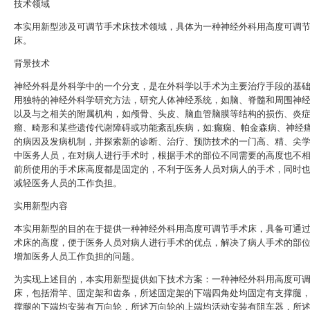
技术领域
本实用新型涉及可调节手术床技术领域，具体为一种神经外科用高度可调
床。
背景技术
神经外科是外科学中的一个分支，是在外科学以手术为主要治疗手段的基
用独特的神经外科学研究方法，研究人体神经系统，如脑、脊髓和周围神
以及与之相关的附属机构，如颅骨、头皮、脑血管脑膜等结构的损伤、炎
瘤、畸形和某些遗传代谢障碍或功能紊乱疾病，如:癫痫、帕金森病、神经
的病因及发病机制，并探索新的诊断、治疗、预防技术的一门高、精、尖
中医务人员，在对病人进行手术时，根据手术的部位不同需要的高度也不
前所使用的手术床高度都是固定的，不利于医务人员对病人的手术，同时
减轻医务人员的工作负担。
实用新型内容
本实用新型的目的在于提供一种神经外科用高度可调节手术床，具备可通
术床的高度，便于医务人员对病人进行手术的优点，解决了病人手术的部
增加医务人员工作负担的问题。
为实现上述目的，本实用新型提供如下技术方案：一种神经外科用高度可
床，包括滑竿、固定架和齿条，所述固定架的下端四角处均固定有支撑腿
撑腿的下端均安装有万向轮，所述万向轮的上端均活动安装有阻车器，所