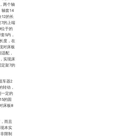
动，两个轴
轴套14
12的长
架7的上端
8位于的
滑套5内，
的长度，在
实现对床板
相适配，
动，实现床
固定架7的
阻车器2
的转动，
到一定的
15的固
对床板8
节，而且
实现本实
是非限制