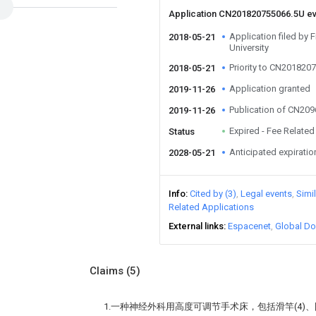
Application CN201820755066.5U e
Application filed by 
2018-05-21
University
Priority to CN201820
2018-05-21
Application granted
2019-11-26
Publication of CN20
2019-11-26
Expired - Fee Related
Status
Anticipated expiratio
2028-05-21
Info
Cited by (3)
Legal events
Simi
Related Applications
External links
Espacenet
Global Do
Claims
(5)
1.一种神经外科用高度可调节手术床，包括滑竿(4)、固