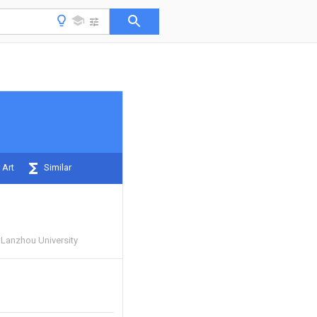
 Art
Similar
f Lanzhou University