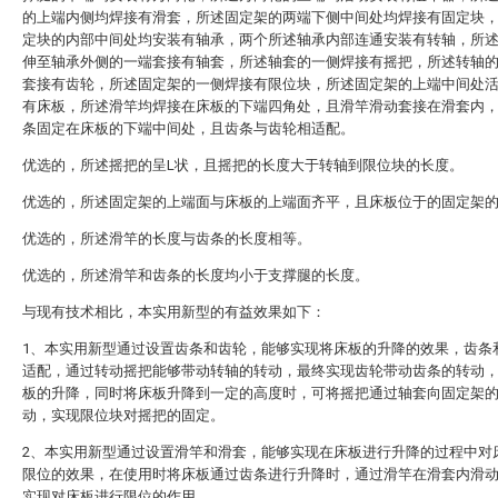
的上端内侧均焊接有滑套，所述固定架的两端下侧中间处均焊接有固定块
定块的内部中间处均安装有轴承，两个所述轴承内部连通安装有转轴，所
伸至轴承外侧的一端套接有轴套，所述轴套的一侧焊接有摇把，所述转轴
套接有齿轮，所述固定架的一侧焊接有限位块，所述固定架的上端中间处
有床板，所述滑竿均焊接在床板的下端四角处，且滑竿滑动套接在滑套内
条固定在床板的下端中间处，且齿条与齿轮相适配。
优选的，所述摇把的呈L状，且摇把的长度大于转轴到限位块的长度。
优选的，所述固定架的上端面与床板的上端面齐平，且床板位于的固定架
优选的，所述滑竿的长度与齿条的长度相等。
优选的，所述滑竿和齿条的长度均小于支撑腿的长度。
与现有技术相比，本实用新型的有益效果如下：
1、本实用新型通过设置齿条和齿轮，能够实现将床板的升降的效果，齿条
适配，通过转动摇把能够带动转轴的转动，最终实现齿轮带动齿条的转动
板的升降，同时将床板升降到一定的高度时，可将摇把通过轴套向固定架
动，实现限位块对摇把的固定。
2、本实用新型通过设置滑竿和滑套，能够实现在床板进行升降的过程中对
限位的效果，在使用时将床板通过齿条进行升降时，通过滑竿在滑套内滑
实现对床板进行限位的作用。