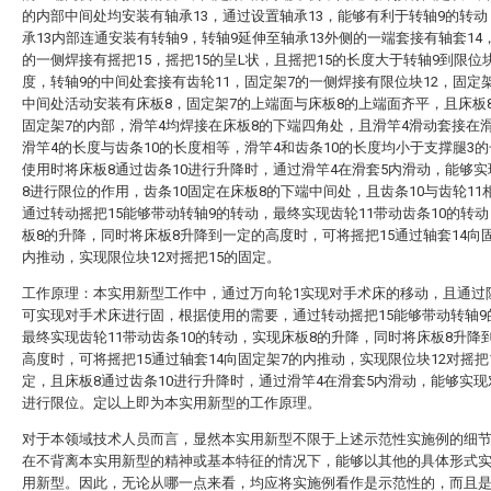
的内部中间处均安装有轴承13，通过设置轴承13，能够有利于转轴9的转
承13内部连通安装有转轴9，转轴9延伸至轴承13外侧的一端套接有轴套14，
的一侧焊接有摇把15，摇把15的呈L状，且摇把15的长度大于转轴9到限位块
度，转轴9的中间处套接有齿轮11，固定架7的一侧焊接有限位块12，固定
中间处活动安装有床板8，固定架7的上端面与床板8的上端面齐平，且床板
固定架7的内部，滑竿4均焊接在床板8的下端四角处，且滑竿4滑动套接在
滑竿4的长度与齿条10的长度相等，滑竿4和齿条10的长度均小于支撑腿3
使用时将床板8通过齿条10进行升降时，通过滑竿4在滑套5内滑动，能够
8进行限位的作用，齿条10固定在床板8的下端中间处，且齿条10与齿轮11
通过转动摇把15能够带动转轴9的转动，最终实现齿轮11带动齿条10的转
板8的升降，同时将床板8升降到一定的高度时，可将摇把15通过轴套14向
内推动，实现限位块12对摇把15的固定。
工作原理：本实用新型工作中，通过万向轮1实现对手术床的移动，且通过
可实现对手术床进行固，根据使用的需要，通过转动摇把15能够带动转轴9
最终实现齿轮11带动齿条10的转动，实现床板8的升降，同时将床板8升降
高度时，可将摇把15通过轴套14向固定架7的内推动，实现限位块12对摇把
定，且床板8通过齿条10进行升降时，通过滑竿4在滑套5内滑动，能够实现
进行限位。定以上即为本实用新型的工作原理。
对于本领域技术人员而言，显然本实用新型不限于上述示范性实施例的细
在不背离本实用新型的精神或基本特征的情况下，能够以其他的具体形式
用新型。因此，无论从哪一点来看，均应将实施例看作是示范性的，而且