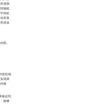
，所述固
述转轴延
的中间处
活动安装
，所述齿
的内部。
和齿轮相
，实现床
的内推
床板起到
动，能够