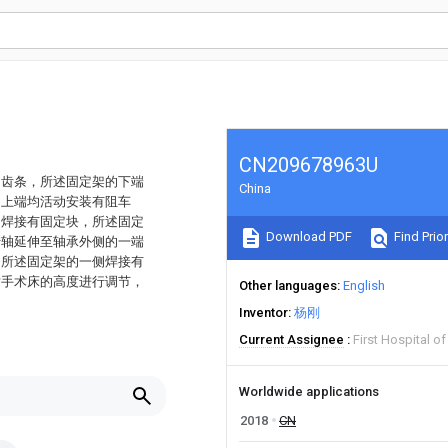
CN209678963U
和齿条，所述固定架的下端
China
的上端均活动安装有阻车
均焊接有固定块，所述固定
Download PDF
Find Prior
转轴延伸至轴承外侧的一端
，所述固定架的一侧焊接有
对手术床的高度进行调节，
Other languages
English
Inventor
杨刚
Current Assignee
First Hospital o
Worldwide applications
2018
CN