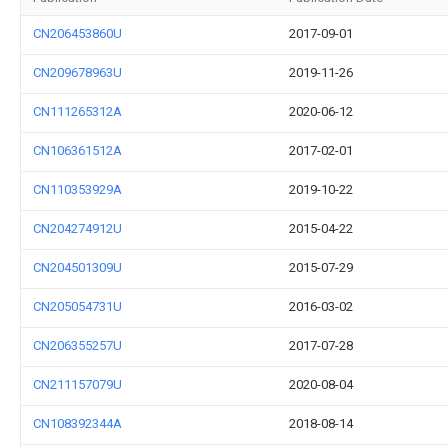
CN206453860U
2017-09-01
CN209678963U
2019-11-26
CN111265312A
2020-06-12
CN106361512A
2017-02-01
CN110353929A
2019-10-22
CN204274912U
2015-04-22
CN204501309U
2015-07-29
CN205054731U
2016-03-02
CN206355257U
2017-07-28
CN211157079U
2020-08-04
CN108392344A
2018-08-14