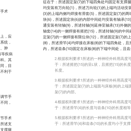
征在于：所述固定架(7)的下端四角处均固定有支撑腿(
均安装有万向轮(1)，所述万向轮(1)的上端均活动安
节手术
(3)的上端内侧均焊接有滑套(5)，所述固定架(7)
块(6)，所述固定块(6)的内部中间处均安装有轴承(13
通安装有转轴(9)，所述转轴(9)延伸至轴承(13)外侧
轴套(14)的一侧焊接有摇把(15)，所述转轴(9)的中
础上，应
定架(7)的一侧焊接有限位块(12)，所述固定架(7)
经系统，
(8)，所述滑竿(4)均焊接在床板(8)的下端四角处，且滑
症、肿
内，所述齿条(10)固定在床板(8)的下端中间处，且齿条
痛等疾病
2.根据权利要求1所述的一种神经外科用高度
学科。其
于：所述摇把(15)的呈L状，且摇把(15)的长度
相同，目
长度。
也不利于
3.根据权利要求1所述的一种神经外科用高度
于：所述固定架(7)的上端面与床板(8)的上端
架(7)的内部。
过调节手
4.根据权利要求1所述的一种神经外科用高度
位不同，
于：所述滑竿(4)的长度与齿条(10)的长度相
5.根据权利要求1所述的一种神经外科用高度
调节手术
于：所述滑竿(4)和齿条(10)的长度均小于支撑
，所述支
述支撑腿