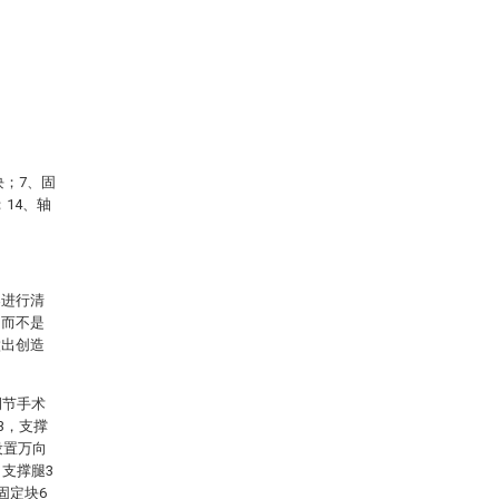
块；7、固
；14、轴
案进行清
，而不是
做出创造
调节手术
3，支撑
设置万向
支撑腿3
固定块6