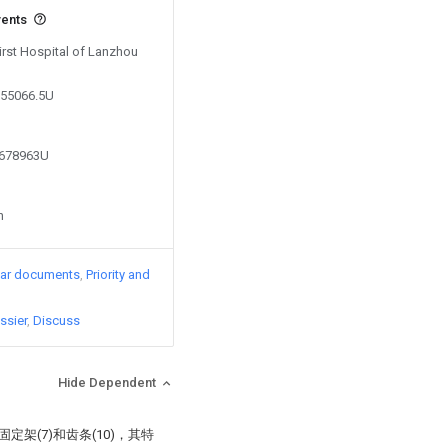
vents
First Hospital of Lanzhou
755066.5U
9678963U
n
lar documents
Priority and
ssier
Discuss
Hide Dependent
定架(7)和齿条(10)，其特