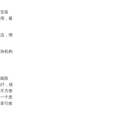
的安装
作用，避
床边，增
滑块机构
又能医
治疗，就
线不方便
每一个患
，牵引效
。