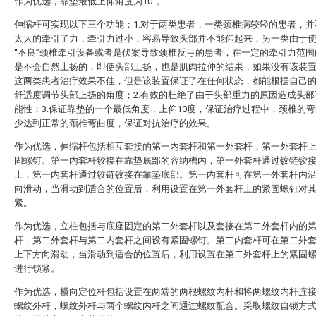
作为优选，靠垫最低上仰角度为10°。
伸缩杆可实现以下三个功能：1.对于两类患者，一类颈椎病较轻的患者，并
太大的牵引了力，牵引力过小，容易导致头部并不能仰起来，另一类由于
“不良”颈椎牵引设备或者是伏案导致颈椎反弓的患者，在一定的牵引力范围
是不会自然上扬的，即使头部上扬，也是肌肉拉伸的结果，如果没有该装
这两类患者治疗效果不佳，但是该装置保证了在任何状态，都能根据自己
舒适度调节头部上扬的角度；2.有效的杜绝了由于头部重力的原因造成头部
能性；3.保证靠垫的一个最低角度，上仰10度，保证治疗过程中，颈椎的
少达到正常的颈椎弯曲度，保证对抗治疗的效果。
作为优选，伸缩杆包括相互套接的第一内套杆和第一外套杆，第一外套杆
固螺钉。第一内套杆铰接在靠垫底部的容纳槽内，第一外套杆通过铰链铰
上，第一内套杆通过铰链铰接在靠垫底部。第一内套杆可在第一外套杆内
向滑动，当滑动到适合的位置后，利用设置在第一外套杆上的紧固螺钉对
紧。
作为优选，立柱包括与底座固定的第二外套杆以及套接在第二外套杆内的
杆，第二外套杆与第二内套杆之间设有紧固螺钉。第二内套杆可在第二外
上下方向滑动，当滑动到适合的位置后，利用设置在第二外套杆上的紧固
进行锁紧。
作为优选，横向定位杆包括设置在两端的两根螺纹内杆和将两螺纹内杆连
螺纹外杆，螺纹外杆与两个螺纹内杆之间通过螺纹配合。采取螺纹自锁方