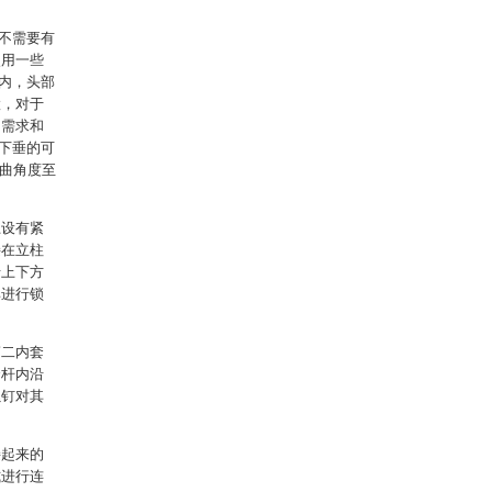
不需要有
使用一些
内，头部
置，对于
的需求和
下垂的可
弯曲角度至
上设有紧
接在立柱
沿上下方
其进行锁
第二内套
套杆内沿
螺钉对其
接起来的
式进行连