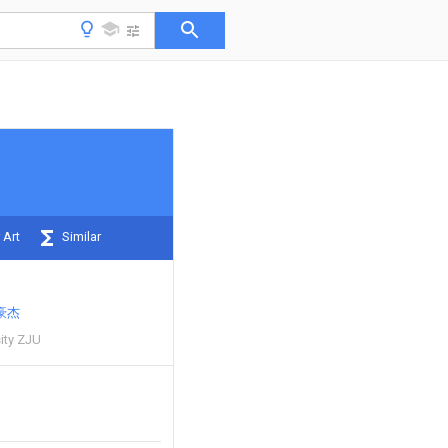
 Art
Similar
豪杰
ity ZJU