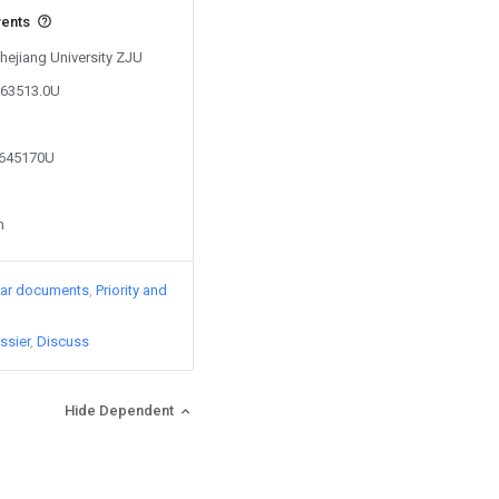
vents
Zhejiang University ZJU
163513.0U
9645170U
n
lar documents
Priority and
ssier
Discuss
Hide Dependent