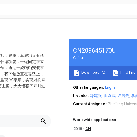
CN209645170U
包括：底座，其底部设有移
China
向伸缩功能，一端固定在立
下颌，通过一旋转轴安装在
Download PDF
Find Prior
上，将下颌放置在靠垫上，
现“c”字形，实现对抗牵
而上扬，大大增强了牵引过
Other languages
English
Inventor
冷建兴
田汉武
许晨光
李
Current Assignee
Zhejiang Univers
Worldwide applications
2018
CN