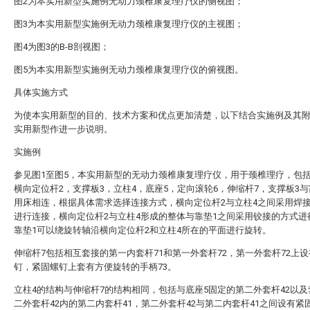
图2为本实用新型实施例无动力颈椎康复理疗仪的侧视图；
图3为本实用新型实施例无动力颈椎康复理疗仪的主视图；
图4为图3的B-B剖视图；
图5为本实用新型实施例无动力颈椎康复理疗仪的俯视图。
具体实施方式
为使本实用新型的目的、技术方案和优点更加清楚，以下结合实施例及其
实用新型作进一步说明。
实施例
参见图1至图5，本实用新型的无动力颈椎康复理疗仪，用于颈椎理疗，包括
横向定位杆2，支撑板3，立柱4，底座5，定向滚轮6，伸缩杆7，支撑板3
用床相连，根据具体需求选择连接方式，横向定位杆2与立柱4之间采用焊
进行连接，横向定位杆2与立柱4形成的整体与靠垫1之间采用铰接的方式进
靠垫1可以绕旋转轴沿横向定位杆2和立柱4所在的平面进行旋转。
伸缩杆7包括相互套接的第一内套杆71和第一外套杆72，第一外套杆72上
钉，紧固螺钉上套有方便旋转的手柄73。
立柱4的结构与伸缩杆7的结构相同，包括与底座5固定的第二外套杆42以
二外套杆42内的第二内套杆41，第二外套杆42与第二内套杆41之间设有紧