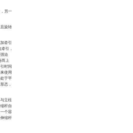
端，另一
，且旋转
施加牵引
抗牵引，
械强迫
扬而上
牵引时间
床来使用
人处于平
的形态，
端与立柱
伸缩杆自
置一个容
在伸缩杆