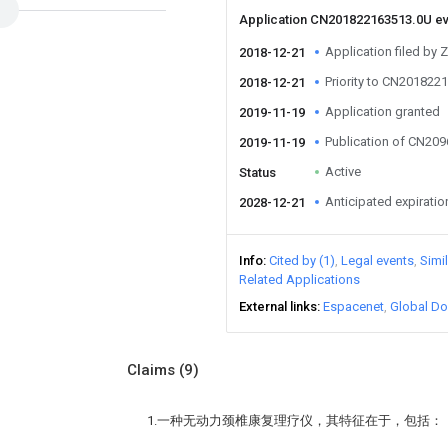
Application CN201822163513.0U e
Application filed by 
2018-12-21
Priority to CN201822
2018-12-21
Application granted
2019-11-19
Publication of CN20
2019-11-19
Active
Status
Anticipated expiratio
2028-12-21
Info
Cited by (1)
Legal events
Simi
Related Applications
External links
Espacenet
Global Do
Claims
(9)
1.一种无动力颈椎康复理疗仪，其特征在于，包括：