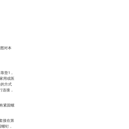
附图对本
靠垫1，
与家用或医
接的方式
行连接，
设有紧固螺
及套接在第
固螺钉，