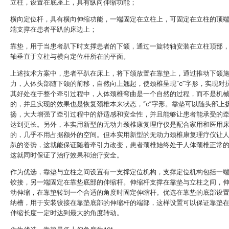
立柱，设置在底座上，具有纵向伸缩功能；
横向定位杆，具有横向伸缩功能，一端固定在立柱上，可固定在立柱的顶
端支撑在患者平趴的床边上；
靠垫，用于当患者趴下时支撑患者的下颌，通过一旋转轴安装在立柱顶部
轴垂直于立柱与横向定位杆所在的平面。
上述技术方案中，患者平趴在床上，将下颌放置在靠垫上，通过推动下颌
力，人体头部随下颌的前移，自然向上翘起，使颈椎呈现“c”字形，实现对
其好处在于整个牵引过程中，人体颈椎弯曲是一个自然的过程，而不是机
的，并且实现的效果也是恢复颈椎本来状态，“c”字形。靠垫可以随头部上
扬，大大增强了牵引过程中的舒适感和安全性，并且能够让患者能承受的
达到更长。另外，本实用新型的无动力颈椎康复理疗仪是配合家用和医用
的，几乎不用占据额外的空间。但本实用新型的无动力颈椎康复理疗仪让
趴的姿势，这就能保证随着牵引力改变，患者颈椎始终处于人体颈椎正常
这就同时保证了治疗效果和治疗安全。
作为优选，靠垫与立柱之间设置有一支撑定位机构，支撑定位机构包括一
铰接，另一端固定在靠垫底部的伸缩杆。伸缩杆支撑在靠垫与立柱之间，
动伸缩，在靠垫转到一个合适的角度时固定伸缩杆。优选在靠垫的底部设
纳槽，用于安装铰接在靠垫底部的伸缩杆的端部，这样设置可以保证靠垫
伸缩长度一定时达到最大的角度转动。