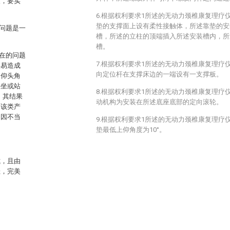
人，要实
6.根据权利要求1所述的无动力颈椎康复理疗
垫的支撑面上设有柔性接触体，所述靠垫的安
问题是一
槽，所述的立柱的顶端插入所述安装槽内，所
槽。
在的问题
7.根据权利要求1所述的无动力颈椎康复理疗
极易造成
向定位杆在支撑床边的一端设有一支撑板。
的仰头角
用坐或站
8.根据权利要求1所述的无动力颈椎康复理疗
，其结果
动机构为安装在所述底座底部的定向滚轮。
。该类产
中因不当
9.根据权利要求1所述的无动力颈椎康复理疗
垫最低上仰角度为10°。
式，且由
佳，完美