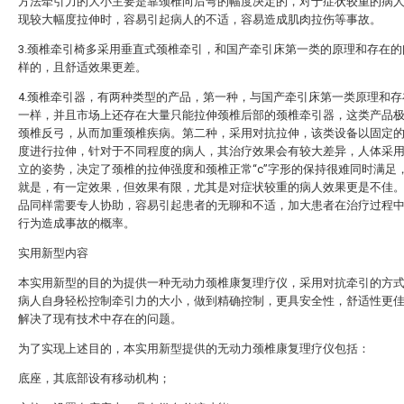
方法牵引力的大小主要是靠颈椎向后弯的幅度决定的，对于症状较重的病
现较大幅度拉伸时，容易引起病人的不适，容易造成肌肉拉伤等事故。
3.颈椎牵引椅多采用垂直式颈椎牵引，和国产牵引床第一类的原理和存在的
样的，且舒适效果更差。
4.颈椎牵引器，有两种类型的产品，第一种，与国产牵引床第一类原理和存
一样，并且市场上还存在大量只能拉伸颈椎后部的颈椎牵引器，这类产品
颈椎反弓，从而加重颈椎疾病。第二种，采用对抗拉伸，该类设备以固定
度进行拉伸，针对于不同程度的病人，其治疗效果会有较大差异，人体采
立的姿势，决定了颈椎的拉伸强度和颈椎正常“c”字形的保持很难同时满足
就是，有一定效果，但效果有限，尤其是对症状较重的病人效果更是不佳
品同样需要专人协助，容易引起患者的无聊和不适，加大患者在治疗过程
行为造成事故的概率。
实用新型内容
本实用新型的目的为提供一种无动力颈椎康复理疗仪，采用对抗牵引的方
病人自身轻松控制牵引力的大小，做到精确控制，更具安全性，舒适性更
解决了现有技术中存在的问题。
为了实现上述目的，本实用新型提供的无动力颈椎康复理疗仪包括：
底座，其底部设有移动机构；