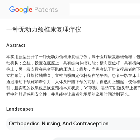
Patents
一种无动力颈椎康复理疗仪
Abstract
本实用新型公开了一种无动力颈椎康复理疗仪，属于医疗康复器械领域，
动机构；立柱，设置在底座上，具有纵向伸缩功能；横向定位杆，具有横
柱上，另一端支撑在患者平趴的床边上；靠垫，当患者趴下时支撑患者的
立柱顶部，且旋转轴垂直于立柱与横向定位杆所在的平面。患者平趴在床
通过推动下颌施加牵引力，人体头部随下颌的前移，自然向上翘起，使颈椎呈
引，且实现的效果也是恢复颈椎本来状态，“c”字形。靠垫可以随头部上扬
程中的舒适感和安全性，并且能够让患者能承受的牵引时间达到更长。
Landscapes
Orthopedics, Nursing, And Contraception