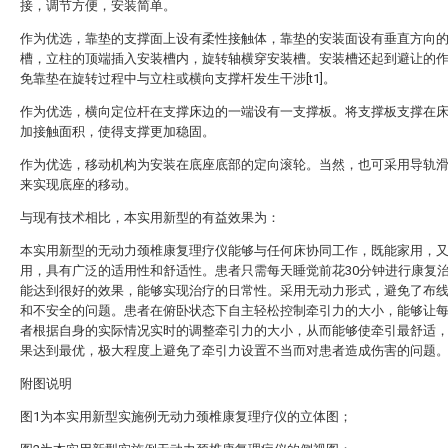
接，调节方便，安装简单。
作为优选，靠垫的支撑面上设有柔性接触体，靠垫的安装面设有垂直方向
槽，立柱的顶端插入安装槽内，旋转轴横穿安装槽。安装槽还起到避让的
免靠垫在旋转过程中与立柱或横向支撑杆发生干涉[t1]。
作为优选，横向定位杆在支撑床边的一端设有一支撑板。将支撑板支撑在
加接触面积，使得支撑更加稳固。
作为优选，移动机构为安装在底座底部的定向滚轮。当然，也可采用导轨
来实现底座的移动。
与现有技术相比，本实用新型的有益效果为：
本实用新型的无动力颈椎康复理疗仪能够与任何床协同工作，既能家用，
用，具有广泛的适用性和舒适性。患者只需每天睡觉前花30分钟进行康复
能达到很好的效果，能够实现治疗的日常性。采用无动力形式，避免了布
和不安全的问题。患者在俯卧状态下自主轻松控制牵引力的大小，能够让
者根据自身的实际情况实时的调整牵引力的大小，从而能够使牵引最舒适
果达到最优，极大程度上避免了牵引力设置不当而对患者造成伤害的问题
附图说明
图1为本实用新型实施例无动力颈椎康复理疗仪的立体图；