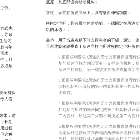
底座，其底部设有移动机构；
理疗仪。
立柱，设置在所述底座上，具有纵向伸缩功能；
横向定位杆，具有横向伸缩功能，一端固定在所述立
活方式也
趴的床边上；
加，导致
靠垫，用于当患者趴下时支撑患者的下颌，通过一旋
生活习
且所述旋转轴垂直于所述立柱与所述横向定位杆所在
越趋向年
切需求
2.根据权利要求1所述的无动力颈椎康复理疗
不佳，且
垫与所述立柱之间设置有一支撑定位机构，所
许多必须
所述立柱铰接，另一端铰接在所述靠垫底部的
3.根据权利要求2所述的无动力颈椎康复理疗
缩杆包括相互套接的第一内套杆和第一外套杆
安全有保
固螺钉。
要专人看
4.根据权利要求1所述的无动力颈椎康复理疗
柱包括与所述的底座固定的第二外套杆以及套
效果，这
二内套杆，所述第二外套杆与所述第二内套杆
弓，长期
5.根据权利要求1所述的无动力颈椎康复理疗
实用过程
向定位杆包括设置在两端的两根螺纹内杆和将
，但这种
外杆，所述螺纹外杆与两个螺纹内杆之间通过