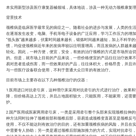
本实用新型涉及医疗康复器械领域，具体地说，涉及一种无动力颈椎康复
背景技术
颈椎病是临床医学最常见的病症之一。随着社会的进步与发展，人类的生
在逐渐发生改变，电脑、手机等电子设备的广泛应用，学习工作压力的增
“低头族”越来越多，伏案时间越来越长，锻炼时间越来越短，加上不科学的
惯，均促使颈椎病近年来的发病率较以往明显增高，而且发病的人群越来
轻化。因此，一种方便，便宜，安全，有效的治疗颈椎的方式是市场所迫
的。但是，就市场上目前的产品来说，一些价格便宜的产品往往治疗效果
易对患者造成伤害，而一些效果好的产品，往往体积大，价格昂贵，并且
与一些医疗设备联合使用，不利于普通大众日常的有效治疗。
目前市场上主要存在以下几种颈椎治疗的仪器：
1.医用进口对抗牵引床，这种理疗床采用对抗牵引的方式进行治疗，效果和
障，但价格高达上万元，并且占地面积较大，只能医用，不能家用，还需
护。
2.国产医用或医家两用牵引床，一类是采用牵引整个头部来实现颈椎拉伸的
种方法同时拉伸了颈椎前部和颈椎后部，容易造成颈椎变直甚至是颈椎反
使用，不仅不能达到有效治疗的目的，还有加重颈椎疾病的风险，并且在
中需要专人协助；另一类是通过颈椎后部施加推力的方式，实现对抗牵引