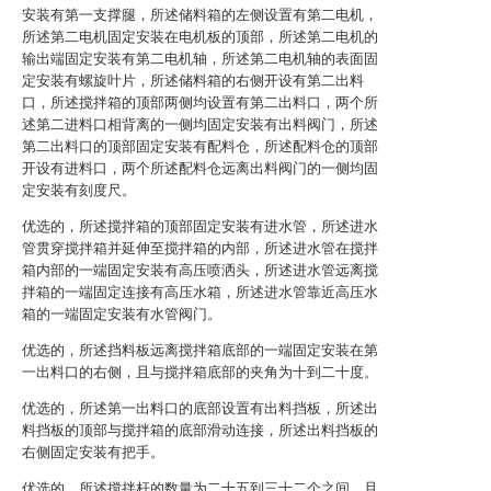
安装有第一支撑腿，所述储料箱的左侧设置有第二电机，
所述第二电机固定安装在电机板的顶部，所述第二电机的
输出端固定安装有第二电机轴，所述第二电机轴的表面固
定安装有螺旋叶片，所述储料箱的右侧开设有第二出料
口，所述搅拌箱的顶部两侧均设置有第二出料口，两个所
述第二进料口相背离的一侧均固定安装有出料阀门，所述
第二出料口的顶部固定安装有配料仓，所述配料仓的顶部
开设有进料口，两个所述配料仓远离出料阀门的一侧均固
定安装有刻度尺。
优选的，所述搅拌箱的顶部固定安装有进水管，所述进水
管贯穿搅拌箱并延伸至搅拌箱的内部，所述进水管在搅拌
箱内部的一端固定安装有高压喷洒头，所述进水管远离搅
拌箱的一端固定连接有高压水箱，所述进水管靠近高压水
箱的一端固定安装有水管阀门。
优选的，所述挡料板远离搅拌箱底部的一端固定安装在第
一出料口的右侧，且与搅拌箱底部的夹角为十到二十度。
优选的，所述第一出料口的底部设置有出料挡板，所述出
料挡板的顶部与搅拌箱的底部滑动连接，所述出料挡板的
右侧固定安装有把手。
优选的，所述搅拌杆的数量为二十五到三十二个之间，且