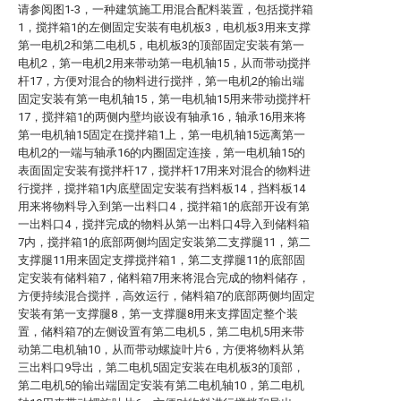
请参阅图1-3，一种建筑施工用混合配料装置，包括搅拌箱
1，搅拌箱1的左侧固定安装有电机板3，电机板3用来支撑
第一电机2和第二电机5，电机板3的顶部固定安装有第一
电机2，第一电机2用来带动第一电机轴15，从而带动搅拌
杆17，方便对混合的物料进行搅拌，第一电机2的输出端
固定安装有第一电机轴15，第一电机轴15用来带动搅拌杆
17，搅拌箱1的两侧内壁均嵌设有轴承16，轴承16用来将
第一电机轴15固定在搅拌箱1上，第一电机轴15远离第一
电机2的一端与轴承16的内圈固定连接，第一电机轴15的
表面固定安装有搅拌杆17，搅拌杆17用来对混合的物料进
行搅拌，搅拌箱1内底壁固定安装有挡料板14，挡料板14
用来将物料导入到第一出料口4，搅拌箱1的底部开设有第
一出料口4，搅拌完成的物料从第一出料口4导入到储料箱
7内，搅拌箱1的底部两侧均固定安装第二支撑腿11，第二
支撑腿11用来固定支撑搅拌箱1，第二支撑腿11的底部固
定安装有储料箱7，储料箱7用来将混合完成的物料储存，
方便持续混合搅拌，高效运行，储料箱7的底部两侧均固定
安装有第一支撑腿8，第一支撑腿8用来支撑固定整个装
置，储料箱7的左侧设置有第二电机5，第二电机5用来带
动第二电机轴10，从而带动螺旋叶片6，方便将物料从第
三出料口9导出，第二电机5固定安装在电机板3的顶部，
第二电机5的输出端固定安装有第二电机轴10，第二电机