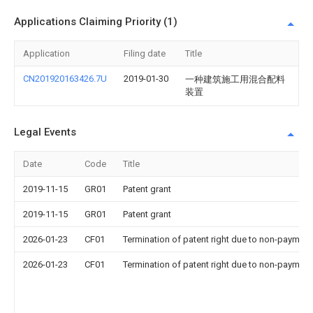
Applications Claiming Priority (1)
Application
Filing date
Title
CN201920163426.7U
2019-01-30
一种建筑施工用混合配料
装置
Legal Events
Date
Code
Title
2019-11-15
GR01
Patent grant
2019-11-15
GR01
Patent grant
2026-01-23
CF01
Termination of patent right due to non-payment
2026-01-23
CF01
Termination of patent right due to non-payment