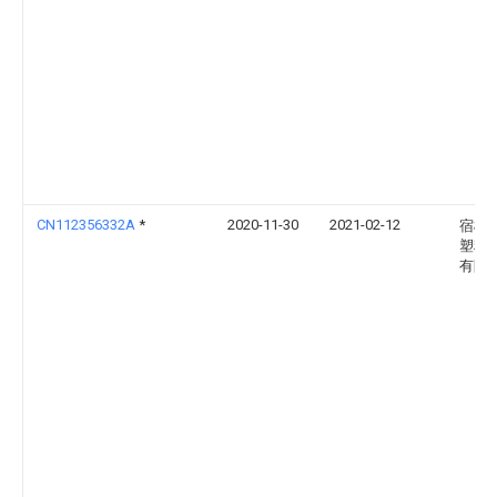
CN112356332A
*
2020-11-30
2021-02-12
宿松
塑料
有限