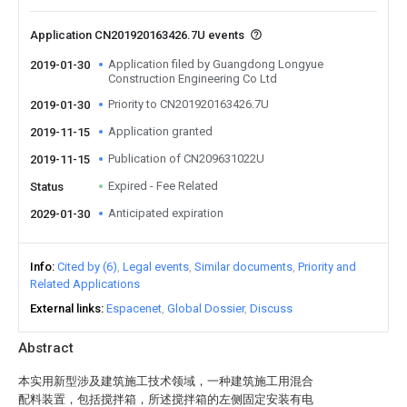
Application CN201920163426.7U events
Application filed by Guangdong Longyue
2019-01-30
Construction Engineering Co Ltd
Priority to CN201920163426.7U
2019-01-30
Application granted
2019-11-15
Publication of CN209631022U
2019-11-15
Expired - Fee Related
Status
Anticipated expiration
2029-01-30
Info
Cited by (6)
Legal events
Similar documents
Priority and
Related Applications
External links
Espacenet
Global Dossier
Discuss
Abstract
本实用新型涉及建筑施工技术领域，一种建筑施工用混合
配料装置，包括搅拌箱，所述搅拌箱的左侧固定安装有电