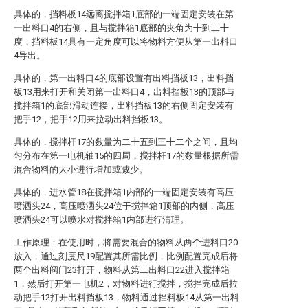
具体的，挡料板14远离搅拌箱1底部的一端固定安装在第
一出料口4的右侧，且与搅拌箱1底部的夹角为十到二十
度，挡料板14具有一定角度可以将物料方便从第一出料口
4导出。
具体的，第一出料口4的底部设置有出料挡板13，出料挡
板13用来打开和关闭第一出料口4，出料挡板13的顶部与
搅拌箱1的底部滑动连接，出料挡板13的右侧固定安装有
把手12，把手12用来拉动出料挡板13。
具体的，搅拌杆17的数量为二十五到三十二个之间，且均
匀分布在第一电机轴15的四周，搅拌杆17的数量根据所需
混合物料的大小进行增加或减少。
具体的，进水管18在搅拌箱1内部的一端固定安装有高压
喷洒头24，高压喷洒头24位于搅拌箱1顶部的内侧，高压
喷洒头24可以喷水对搅拌箱1内部进行清理。
工作原理：在使用时，将需要混合的物料从两个进料口20
放入，通过刻度尺19配置其所需比例，比例配置完成后将
两个出料阀门23打开，物料从第二出料口22进入搅拌箱
1，然后打开第一电机2，对物料进行搅拌，搅拌完成后拉
动把手12打开出料挡板13，物料通过挡料板14从第一出料