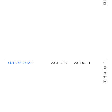
限公
CN117621254A
*
2023-12-29
2024-03-01
中国
集团
电力
研究
限公