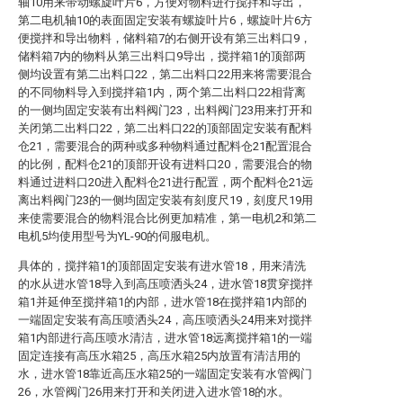
轴10用来带动螺旋叶片6，方便对物料进行搅拌和导出，
第二电机轴10的表面固定安装有螺旋叶片6，螺旋叶片6方
便搅拌和导出物料，储料箱7的右侧开设有第三出料口9，
储料箱7内的物料从第三出料口9导出，搅拌箱1的顶部两
侧均设置有第二出料口22，第二出料口22用来将需要混合
的不同物料导入到搅拌箱1内，两个第二出料口22相背离
的一侧均固定安装有出料阀门23，出料阀门23用来打开和
关闭第二出料口22，第二出料口22的顶部固定安装有配料
仓21，需要混合的两种或多种物料通过配料仓21配置混合
的比例，配料仓21的顶部开设有进料口20，需要混合的物
料通过进料口20进入配料仓21进行配置，两个配料仓21远
离出料阀门23的一侧均固定安装有刻度尺19，刻度尺19用
来使需要混合的物料混合比例更加精准，第一电机2和第二
电机5均使用型号为YL-90的伺服电机。
具体的，搅拌箱1的顶部固定安装有进水管18，用来清洗
的水从进水管18导入到高压喷洒头24，进水管18贯穿搅拌
箱1并延伸至搅拌箱1的内部，进水管18在搅拌箱1内部的
一端固定安装有高压喷洒头24，高压喷洒头24用来对搅拌
箱1内部进行高压喷水清洁，进水管18远离搅拌箱1的一端
固定连接有高压水箱25，高压水箱25内放置有清洁用的
水，进水管18靠近高压水箱25的一端固定安装有水管阀门
26，水管阀门26用来打开和关闭进入进水管18的水。