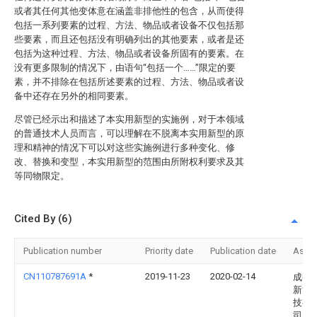
或者其任何其他变体意在涵盖非排他性的包含，从而使得
包括一系列要素的过程、方法、物品或者设备不仅包括那
些要素，而且还包括没有明确列出的其他要素，或者是还
包括为这种过程、方法、物品或者设备所固有的要素。在
没有更多限制的情况下，由语句“包括一个……”限定的要
素，并不排除在包括所述要素的过程、方法、物品或者设
备中还存在另外的相同要素。
尽管已经示出和描述了本实用新型的实施例，对于本领域
的普通技术人员而言，可以理解在不脱离本实用新型的原
理和精神的情况下可以对这些实施例进行多种变化、修
改、替换和变型，本实用新型的范围由所附权利要求及其
等同物限定。
Cited By (6)
Publication number
Priority date
Publication date
Assi
CN110787691A
*
2019-11-23
2020-02-14
成都
新能
技有
司