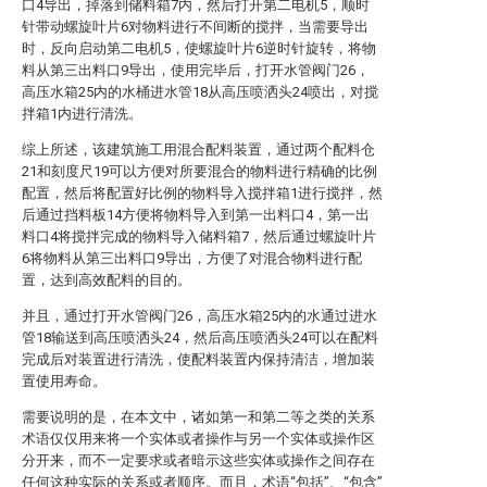
口4导出，掉落到储料箱7内，然后打开第二电机5，顺时
针带动螺旋叶片6对物料进行不间断的搅拌，当需要导出
时，反向启动第二电机5，使螺旋叶片6逆时针旋转，将物
料从第三出料口9导出，使用完毕后，打开水管阀门26，
高压水箱25内的水桶进水管18从高压喷洒头24喷出，对搅
拌箱1内进行清洗。
综上所述，该建筑施工用混合配料装置，通过两个配料仓
21和刻度尺19可以方便对所要混合的物料进行精确的比例
配置，然后将配置好比例的物料导入搅拌箱1进行搅拌，然
后通过挡料板14方便将物料导入到第一出料口4，第一出
料口4将搅拌完成的物料导入储料箱7，然后通过螺旋叶片
6将物料从第三出料口9导出，方便了对混合物料进行配
置，达到高效配料的目的。
并且，通过打开水管阀门26，高压水箱25内的水通过进水
管18输送到高压喷洒头24，然后高压喷洒头24可以在配料
完成后对装置进行清洗，使配料装置内保持清洁，增加装
置使用寿命。
需要说明的是，在本文中，诸如第一和第二等之类的关系
术语仅仅用来将一个实体或者操作与另一个实体或操作区
分开来，而不一定要求或者暗示这些实体或操作之间存在
任何这种实际的关系或者顺序。而且，术语“包括”、“包含”