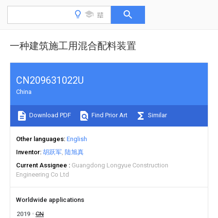
一种建筑施工用混合配料装置
CN209631022U
China
Download PDF
Find Prior Art
Similar
Other languages
English
Inventor
胡跃军
陆旭真
Current Assignee
Guangdong Longyue Construction
Engineering Co Ltd
Worldwide applications
2019
CN