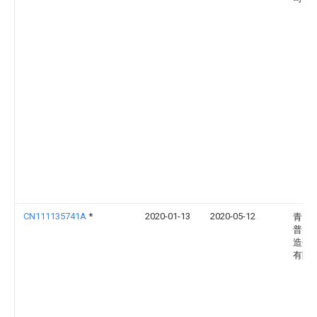
CN111135741A
*
2020-01-13
2020-05-12
青岛
普智
造研
有限