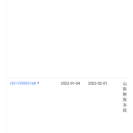
CN113995516A
*
2022-01-04
2022-02-01
山东
医科
附属
医院(
东省
院)