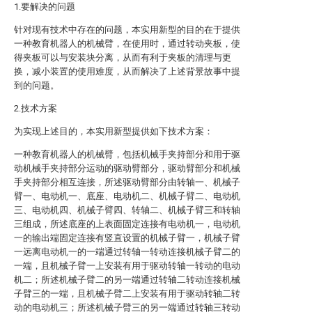
1.要解决的问题
针对现有技术中存在的问题，本实用新型的目的在于提供
一种教育机器人的机械臂，在使用时，通过转动夹板，使
得夹板可以与安装块分离，从而有利于夹板的清理与更
换，减小装置的使用难度，从而解决了上述背景故事中提
到的问题。
2.技术方案
为实现上述目的，本实用新型提供如下技术方案：
一种教育机器人的机械臂，包括机械手夹持部分和用于驱
动机械手夹持部分运动的驱动臂部分，驱动臂部分和机械
手夹持部分相互连接，所述驱动臂部分由转轴一、机械子
臂一、电动机一、底座、电动机二、机械子臂二、电动机
三、电动机四、机械子臂四、转轴二、机械子臂三和转轴
三组成，所述底座的上表面固定连接有电动机一，电动机
一的输出端固定连接有竖直设置的机械子臂一，机械子臂
一远离电动机一的一端通过转轴一转动连接机械子臂二的
一端，且机械子臂一上安装有用于驱动转轴一转动的电动
机二；所述机械子臂二的另一端通过转轴二转动连接机械
子臂三的一端，且机械子臂二上安装有用于驱动转轴二转
动的电动机三；所述机械子臂三的另一端通过转轴三转动