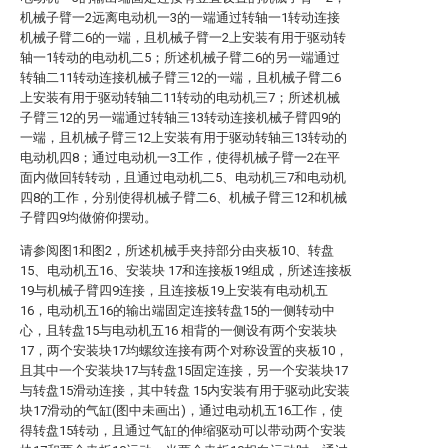
机械子臂一2远离电动机一3的一端通过转轴一1转动连接
机械子臂二6的一端，且机械子臂一2上安装有用于驱动转
轴一1转动的电动机二5；所述机械子臂二6的另一端通过
转轴二11转动连接机械子臂三12的一端，且机械子臂二6
上安装有用于驱动转轴二11转动的电动机三7；所述机械
子臂三12的另一端通过转轴三13转动连接机械子臂四9的
一端，且机械子臂三12上安装有用于驱动转轴三13转动的
电动机四8；通过电动机一3工作，使得机械子臂一2在平
面内做回转转动，且通过电动机二5、电动机三7和电动机
四8的工作，分别使得机械子臂二6、机械子臂三12和机械
子臂四9均做俯仰摆动。
请参阅图1和图2，所述机械手夹持部分由夹板10、转盘
15、电动机五16、安装块 17和连接板19组成，所述连接板
19与机械子臂四9连接，且连接板19上安装有电动机五
16，电动机五16的输出端固定连接转盘15的一侧转动中
心，且转盘15与电动机五16 相背的一侧设有两个安装块
17，两个安装块17均螺纹连接有两个对称设置的夹板10，
且其中一个安装块17与转盘15固定连接，另一个安装块17
与转盘15滑动连接，其中转盘 15内安装有用于驱动此安装
块17滑动的气缸(图中未画出)，通过电动机五16工作，使
得转盘15转动，且通过气缸的伸缩驱动可以带动两个安装