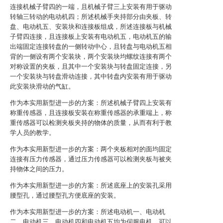
连接机械子臂四的一端，且机械子臂三上安装有用于驱动
转轴三转动的电动机四；所述机械手夹持部分由夹板、转
盘、电动机五、安装块和连接板组成，所述连接板与机械
子臂四连接，且连接板上安装有电动机五，电动机五的输
出端固定连接转盘的一侧转动中心，且转盘与电动机五相
背的一侧设有两个安装块，两个安装块均螺纹连接有两个
对称设置的夹板，且其中一个安装块与转盘固定连接，另
一个安装块与转盘滑动连接，其中转盘内安装有用于驱动
此安装块滑动的气缸。
作为本实用新型进一步的方案：所述机械子臂四上安装有
称重传感器，且连接板安装在称重传感器的承重端上，称
重传感器可以检测夹板夹持的物体的质量，从而有利于教
学人员的教学。
作为本实用新型进一步的方案：两个夹板相对的面均固定
连接有压力传感器，通过压力传感器可以检测夹板与被夹
持物体之间的压力。
作为本实用新型进一步的方案：所述底座上的安装孔采用
腰型孔，通过腰型孔方便底座的安装。
作为本实用新型进一步的方案：所述电动机一、电动机
二、电动机三、电动机四和电动机五均为伺服电机，可以