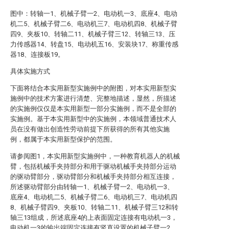
图中：转轴一1、机械子臂一2、电动机一3、底座4、电动
机二5、机械子臂二6、电动机三7、电动机四8、机械子臂
四9、夹板10、转轴二11、机械子臂三12、转轴三13、压
力传感器14、转盘15、电动机五16、安装块17、称重传感
器18、连接板19。
具体实施方式
下面将结合本实用新型实施例中的附图，对本实用新型实
施例中的技术方案进行清楚、完整地描述，显然，所描述
的实施例仅仅是本实用新型一部分实施例，而不是全部的
实施例。基于本实用新型中的实施例，本领域普通技术人
员在没有做出创造性劳动前提下所获得的所有其他实施
例，都属于本实用新型保护的范围。
请参阅图1，本实用新型实施例中，一种教育机器人的机械
臂，包括机械手夹持部分和用于驱动机械手夹持部分运动
的驱动臂部分，驱动臂部分和机械手夹持部分相互连接，
所述驱动臂部分由转轴一1、机械子臂一2、电动机一3、
底座4、电动机二5、机械子臂二6、电动机三7、电动机四
8、机械子臂四9、夹板10、转轴二11、机械子臂三12和转
轴三13组成，所述底座4的上表面固定连接有电动机一3，
电动机一3的输出端固定连接有竖直设置的机械子臂一2，