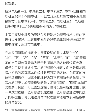
的安装。
所述电动机一3、电动机二5、电动机三7、电动机四8和电
动机五16均为伺服电机，可以实现正反转调节和小角度精
确调节，且电动机一3、电动机二5、电动机三7、电动机
四8和电动机五16的规格型号均为：YS6322。
本实用新型中涉及的电路以及控制均为现有技术，在此不
进行过多赘述。上述用电元件通过电源线(图中未画出)与
市电连接，通过市电供电。
在本实用新型的描述中，需要说明的是，术语“中心”、
“上”、“下”、“左”、“右”、“竖直”、“水平”、“前”、“后”等指
示的方位或位置关系为基于附图所示的方位或位置关系，
仅是为了便于描述本实用新型和简化描述，而不是指示或
暗示所指的装置或元件必须具有特定的方位、以特定的方
位构造和操作，因此不能理解为对本实用新型的限制，本
实用新型中，还需要说明的是，术语“安装”、“连接”应做广
义理解，例如，可以固定连接，也可以是可拆卸连接，或
一体成型连接，也可以是机械连接，也可以是通过中间媒
介间接连接，可以通过具体情况理解术语在本实用新型中
的具体含义。
对于本领域技术人员而言，显然本实用新型不限于上述示