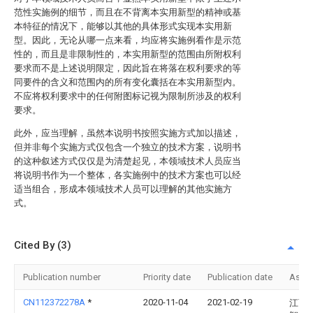
范性实施例的细节，而且在不背离本实用新型的精神或基
本特征的情况下，能够以其他的具体形式实现本实用新
型。因此，无论从哪一点来看，均应将实施例看作是示范
性的，而且是非限制性的，本实用新型的范围由所附权利
要求而不是上述说明限定，因此旨在将落在权利要求的等
同要件的含义和范围内的所有变化囊括在本实用新型内。
不应将权利要求中的任何附图标记视为限制所涉及的权利
要求。
此外，应当理解，虽然本说明书按照实施方式加以描述，
但并非每个实施方式仅包含一个独立的技术方案，说明书
的这种叙述方式仅仅是为清楚起见，本领域技术人员应当
将说明书作为一个整体，各实施例中的技术方案也可以经
适当组合，形成本领域技术人员可以理解的其他实施方
式。
Cited By (3)
Publication number
Priority date
Publication date
Assi
CN112372278A
*
2020-11-04
2021-02-19
江西