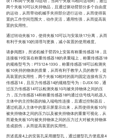
块17和两个夹板10运动，当两个夹板10相向运动时，通过
两个夹板10可以夹持物品，且通过驱动臂部分多个自由度
的运动，从而带动机械手夹持部分进行运动，从而使得装
置的工作空间范围大，动作灵活，通用性强，从而提高装
置的实用性。
通过转动夹板10，使得夹板10可以与安装块17分离，从而
有利于夹板10的清理与更换，减小装置的使用难度。
请参阅图3，所述机械子臂四9上安装有称重传感器18，且
连接板19安装在称重传感器18的承重端上，称重传感器18
的规格型号为：PTS124-133G，称重传感器18可以检测夹
板10夹持的物体的质量，从而有利于教学人员的教学，提
高装置的实用性，两个夹板10相对的面均固定连接有压力
传感器14，且压力传感器14的规格型号为：DJSX-50，通
过压力传感器14可以检测夹板10与被夹持物体之间的压
力，压力传感器14和称重传感器18均通过信号线与机器人
主体中的主控制器的输入端电性连接，且通过控制器后，
通过机器人主体中的显示屏显示出来，从而使得夹板10与
被夹持物体之间的压力以及被夹持物体的重量可视化，从
而避免夹板10与被夹持物体之间的压力过大对被夹持物体
造成损伤，从而提高装置的实用性。
所述底座4上的安装孔采用腰型孔，通过腰型孔方便底座4