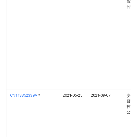
智造
公司
CN113352339A
*
2021-06-25
2021-09-07
安徽
普勒
技术
公司