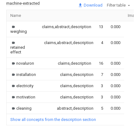
machine-extracted
Download
Filter table
Name
Image
claims,abstract,description
13
0.000
weighing
claims,abstract,description
4
0.000
retained
effect
novaluron
claims,description
16
0.000
installation
claims,description
7
0.000
electricity
claims,description
3
0.000
motivation
claims,description
3
0.000
cleaning
abstract,description
5
0.000
Show all concepts from the description section