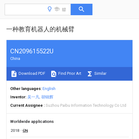
一种教育机器人的机械臂
CN209615522U
China
Download PDF
Find Prior Art
Similar
Other languages
English
Inventor
吴一凡
胡锦辉
Current Assignee
Suzhou Paibu Information Technology Co Ltd
Worldwide applications
2018
CN