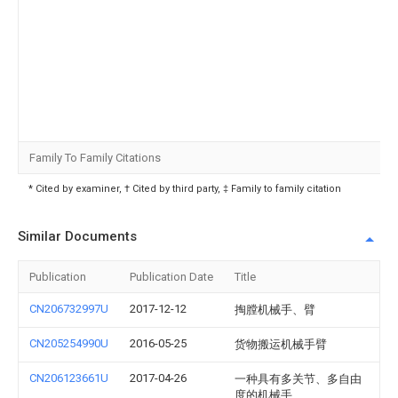
Family To Family Citations
* Cited by examiner, † Cited by third party, ‡ Family to family citation
Similar Documents
Publication
Publication Date
Title
CN206732997U
2017-12-12
掏膛机械手、臂
CN205254990U
2016-05-25
货物搬运机械手臂
CN206123661U
2017-04-26
一种具有多关节、多自由
度的机械手