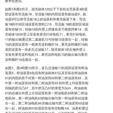
效率也更高。
如图1和图2所示，脱壳箱体1内位于下齿轮去壳装置4的底
部设置有导流板18，导流板18的内部设置有振动器9，振
动器9可以将导流板18上的油茶籽和果壳振落下来，导流
板18的中间区域设置有泄料口10，导流板 18的底部区域设
置有转轴13，转轴13的外壁上焊接有若干根搅拌棒14，脱
壳箱体1的外壁上安装有果壳打碎电机11，果壳打碎电机
11的输出轴通过第二减速机12与转轴13连接在一起，转轴
13的底部设置有一根果壳送料螺杆16，果壳送料螺杆16的
底部设置有一块多孔过滤板17，脱壳箱体1的左侧外壁上
安装有果壳送料电机15，果壳送料电机15的输出轴与果壳
送料螺杆16连接在一起。
如图1、图4和图10所示，多孔过滤板17的底部设置有榨油
装置6，榨油装置6包括有榨油箱体61以及安装在榨油箱体
61的内部的若干对第一榨油滚筒62和第二榨油滚筒63，其
中第一榨油滚筒62和第二榨油滚筒63 的外壁上均设置有相
间隔的挤压凸67，其中挤压凸67的厚度为5cm，榨油箱体
61的右侧分外壁上分别设置有第一榨油电机65和第二榨油
电机66，第一榨油电机65的输出轴与第一榨油滚筒62连接
在一起，第二榨油电机66 的输出轴与第二榨油滚筒63连接
在一起，榨油箱体61的底部安装有控制阀 64。油茶籽通过