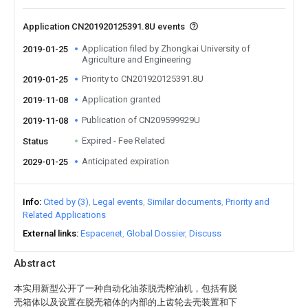
Application CN201920125391.8U events
Application filed by Zhongkai University of
2019-01-25
Agriculture and Engineering
Priority to CN201920125391.8U
2019-01-25
Application granted
2019-11-08
Publication of CN209599929U
2019-11-08
Expired - Fee Related
Status
Anticipated expiration
2029-01-25
Info
Cited by (3)
Legal events
Similar documents
Priority and
Related Applications
External links
Espacenet
Global Dossier
Discuss
Abstract
本实用新型公开了一种自动化油茶脱壳榨油机，包括有脱
壳箱体以及设置在脱壳箱体的内部的上齿轮去壳装置和下