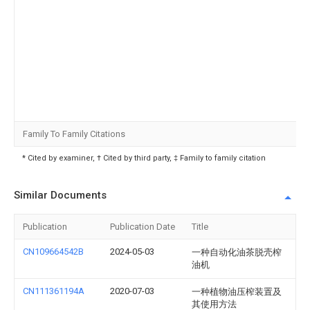
Family To Family Citations
* Cited by examiner, † Cited by third party, ‡ Family to family citation
Similar Documents
Publication
Publication Date
Title
CN109664542B
2024-05-03
一种自动化油茶脱壳榨
油机
CN111361194A
2020-07-03
一种植物油压榨装置及
其使用方法