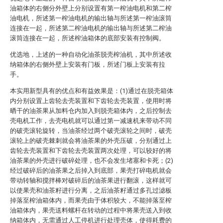
油箱体的右侧分外壁上分别设置有第一榨油电机和第二榨
油电机，所述第一榨油电机的输出轴与所述第一榨油滚筒
连接在一起，所述第二榨油电机的输出轴与所述第二榨油
滚筒连接在一起，所述榨油箱体的底部安装有控制阀。
优选地，上述的一种自动化油茶脱壳榨油机，其中所述收
纳箱体的右侧外壁上安装有门板，所述门板上安装有拉
手。
本实用新型具有的优点和有益效果是：(1)通过在脱壳箱体
内分别设置上齿轮去壳装置和下齿轮去壳装置，使用时将
晒干的油茶果从加料仓内加入到脱壳箱体内，之后控制去
壳电机工作，去壳电机就可以通过第一减速机来带动不同
的破壳滚轮旋转，当油茶经过两个破壳滚轮之间时，破壳
滚轮上的破壳棘刺就会将油茶果的外壳压破，分别通过上
齿轮去壳装置和下齿轮去壳装置两次处理，可以较好的将
油茶果的外壳进行破碎处理，也不会发生堵塞和卡死；(2)
经过破碎后的油茶果之后掉入到底部，果壳打碎电机就会
带动转轴和搅拌棒对破碎后的油茶果进行翻滚，这样就可
以使果壳和油茶籽进行分离，之后油茶籽通过多孔过滤板
掉落至榨油箱体内，而果壳由于体积较大，不能掉落至榨
油箱体内，果壳送料螺杆在转动的过程中将果壳送入到收
纳箱体内，无需通过人工停机进行处理壳体，使得耗费的