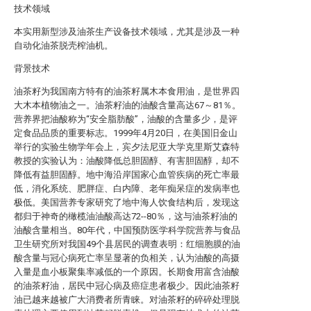
技术领域
本实用新型涉及油茶生产设备技术领域，尤其是涉及一种
自动化油茶脱壳榨油机。
背景技术
油茶籽为我国南方特有的油茶籽属木本食用油，是世界四
大木本植物油之一。油茶籽油的油酸含量高达67～81％。
营养界把油酸称为“安全脂肪酸”，油酸的含量多少，是评
定食品品质的重要标志。1999年4月20日，在美国旧金山
举行的实验生物学年会上，宾夕法尼亚大学克里斯艾森特
教授的实验认为：油酸降低总胆固醇、有害胆固醇，却不
降低有益胆固醇。地中海沿岸国家心血管疾病的死亡率最
低，消化系统、肥胖症、白内障、老年痴呆症的发病率也
极低。美国营养专家研究了地中海人饮食结构后，发现这
都归于神奇的橄榄油油酸高达72--80％，这与油茶籽油的
油酸含量相当。80年代，中国预防医学科学院营养与食品
卫生研究所对我国49个县居民的调查表明：红细胞膜的油
酸含量与冠心病死亡率呈显著的负相关，认为油酸的高摄
入量是血小板聚集率减低的一个原因。长期食用富含油酸
的油茶籽油，居民中冠心病及癌症患者极少。因此油茶籽
油已越来越被广大消费者所青睐。对油茶籽的碎碎处理脱