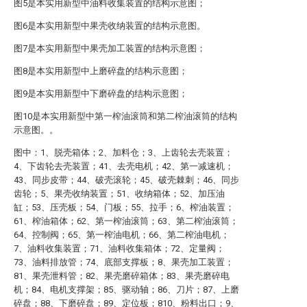
图5是本实用新型中油料收集装置的结构示意图；
图6是本实用新型中果壳收纳装置的结构示意图。
图7是本实用新型中果壳加工装置的结构示意图；
图8是本实用新型中上磨碎盘的结构示意图；
图9是本实用新型中下磨碎盘的结构示意图；
图10是本实用新型中第一榨油滚筒和第二榨油滚筒的结构
示意图。。
图中：1、脱壳箱体；2、加料仓；3、上齿轮去壳装置；
4、下齿轮去壳装置；41、去壳电机；42、第一减速机；
43、同步皮带；44、破壳滚轮；45、破壳棘刺；46、同步
齿轮；5、果壳收纳装置；51、收纳箱体；52、加压油
缸；53、压壳板；54、门板；55、拉手；6、榨油装置；
61、榨油箱体；62、第一榨油滚筒；63、第二榨油滚筒；
64、控制阀；65、第一榨油电机；66、第二榨油电机；
7、油料收集装置；71、油料收集箱体；72、定量阀；
73、油料排放管；74、底部支撑板；8、果壳加工装置；
81、果壳泄料管；82、果壳磨碎箱体；83、果壳磨碎电
机；84、电机支撑架；85、驱动轴；86、刀片；87、上磨
碎盘；88、下磨碎盘；89、定位板；810、粉料出口；9、