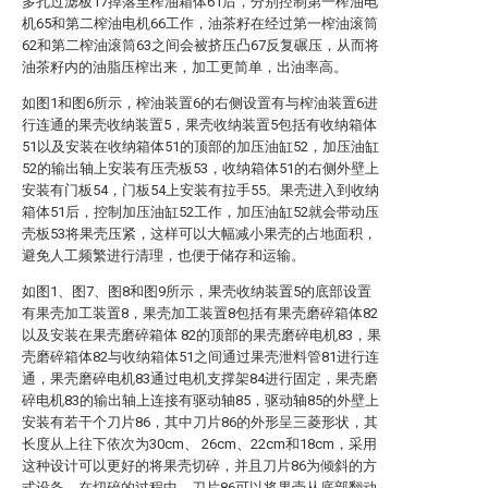
多孔过滤板17掉落至榨油箱体61后，分别控制第一榨油电
机65和第二榨油电机66工作，油茶籽在经过第一榨油滚筒
62和第二榨油滚筒63之间会被挤压凸67反复碾压，从而将
油茶籽内的油脂压榨出来，加工更简单，出油率高。
如图1和图6所示，榨油装置6的右侧设置有与榨油装置6进
行连通的果壳收纳装置5，果壳收纳装置5包括有收纳箱体
51以及安装在收纳箱体51的顶部的加压油缸52，加压油缸
52的输出轴上安装有压壳板53，收纳箱体51的右侧外壁上
安装有门板54，门板54上安装有拉手55。果壳进入到收纳
箱体51后，控制加压油缸52工作，加压油缸52就会带动压
壳板53将果壳压紧，这样可以大幅减小果壳的占地面积，
避免人工频繁进行清理，也便于储存和运输。
如图1、图7、图8和图9所示，果壳收纳装置5的底部设置
有果壳加工装置8，果壳加工装置8包括有果壳磨碎箱体82
以及安装在果壳磨碎箱体 82的顶部的果壳磨碎电机83，果
壳磨碎箱体82与收纳箱体51之间通过果壳泄料管81进行连
通，果壳磨碎电机83通过电机支撑架84进行固定，果壳磨
碎电机83的输出轴上连接有驱动轴85，驱动轴85的外壁上
安装有若干个刀片86，其中刀片86的外形呈三菱形状，其
长度从上往下依次为30cm、 26cm、22cm和18cm，采用
这种设计可以更好的将果壳切碎，并且刀片86为倾斜的方
式设备，在切碎的过程中，刀片86可以将果壳从底部翻动