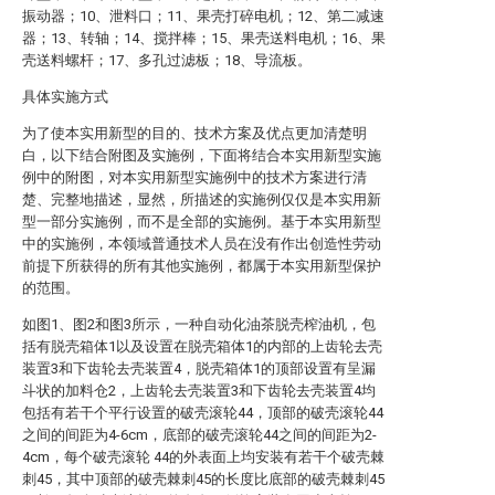
振动器；10、泄料口；11、果壳打碎电机；12、第二减速
器；13、转轴；14、搅拌棒；15、果壳送料电机；16、果
壳送料螺杆；17、多孔过滤板；18、导流板。
具体实施方式
为了使本实用新型的目的、技术方案及优点更加清楚明
白，以下结合附图及实施例，下面将结合本实用新型实施
例中的附图，对本实用新型实施例中的技术方案进行清
楚、完整地描述，显然，所描述的实施例仅仅是本实用新
型一部分实施例，而不是全部的实施例。基于本实用新型
中的实施例，本领域普通技术人员在没有作出创造性劳动
前提下所获得的所有其他实施例，都属于本实用新型保护
的范围。
如图1、图2和图3所示，一种自动化油茶脱壳榨油机，包
括有脱壳箱体1以及设置在脱壳箱体1的内部的上齿轮去壳
装置3和下齿轮去壳装置4，脱壳箱体1的顶部设置有呈漏
斗状的加料仓2，上齿轮去壳装置3和下齿轮去壳装置4均
包括有若干个平行设置的破壳滚轮44，顶部的破壳滚轮44
之间的间距为4-6cm，底部的破壳滚轮44之间的间距为2-
4cm，每个破壳滚轮 44的外表面上均安装有若干个破壳棘
刺45，其中顶部的破壳棘刺45的长度比底部的破壳棘刺45