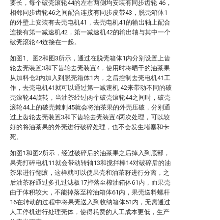
要长，每个破壳滚轮44的左右两侧均安装有同步齿轮 46，
相邻同步齿轮46之间配合连接有同步皮带43，脱壳箱体1
的外壁上安装有去壳电机41，去壳电机41的输出轴上配合
连接有第一减速机42，第一减速机42的输出轴与其中一个
破壳滚轮44连接在一起。
如图1、图2和图3所示，通过在脱壳箱体1内分别设置上齿
轮去壳装置3和下齿轮去壳装置4，使用时将晒干的油茶果
从加料仓2内加入到脱壳箱体1内，之后控制去壳电机41工
作，去壳电机41就可以通过第一减速机 42来带动不同的破
壳滚轮44旋转，当油茶经过两个破壳滚轮44之间时，破壳
滚轮44上的破壳棘刺45就会将油茶果的外壳压破，分别通
过上齿轮去壳装置3和下齿轮去壳装置4两次处理，可以较
好的将油茶果的外壳进行破碎处理，也不会发生堵塞和卡
死。
如图1和图2所示，经过破碎后的油茶果之后掉入到底部，
果壳打碎电机11就会带动转轴13和搅拌棒14对破碎后的油
茶果进行翻滚，这样就可以使果壳和油茶籽进行分离，之
后油茶籽通过多孔过滤板17掉落至榨油箱体61内，而果壳
由于体积较大，不能掉落至榨油箱体61内，果壳送料螺杆
16在转动的过程中将果壳送入到收纳箱体51内，无需通过
人工停机进行处理壳体，使得耗费的人工成本更低，生产