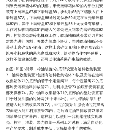
到果壳磨碎箱体82的顶部，果壳磨碎箱体82的内部分别安
装有上磨碎盘87和下磨碎盘88，驱动轴85的下端嵌入在上
磨碎盘87内，下磨碎盘88通过定位板89固定在果壳磨碎箱
体82内，其中上磨碎盘87和下磨碎盘88上无设备有磨槽，
工作时从收纳箱体51内进入的果壳进入到果壳磨碎箱体82
内，控制果壳磨碎电机83工作，驱动轴85就会带动刀片86
对果壳进行切割，将果壳切成小块状，同时驱动轴85还会
带动上磨碎盘87转动，这样上磨碎盘 87和下磨碎盘88就可
以将小颗粒状的果壳磨成粉末状，给动物当作饲料使用，
这样不仅避免浪费，还可以使油茶果产生新的效益。
如图1和图5所示，榨油装置6的底部设置有油料收集装置
7，油料收集装置7包括有油料收集箱体71以及安装在油料
收集箱体71的底部的若干个定量阀72，每个定量阀72的底
部均安装有油料排放管73，油料排放管73 的底部安装有底
部支撑板74，其中油料收集箱体71的底部的内壁处设置有
用于过滤油脂的过滤网(图中未示出)。经过榨油后茶油籽
渣进入到油料收集装置7内，经过沉淀后油脂会通过定量阀
72而进入到油料排放管73内，之后通过油料排放管73灌装
到油量储存容器内，这样就可以使用一台机器连续实现破
壳、榨油、灌装、果壳收集一系列工艺过程，满足自动化
生产的要求，制造成本更低，大幅提高生产的效率。