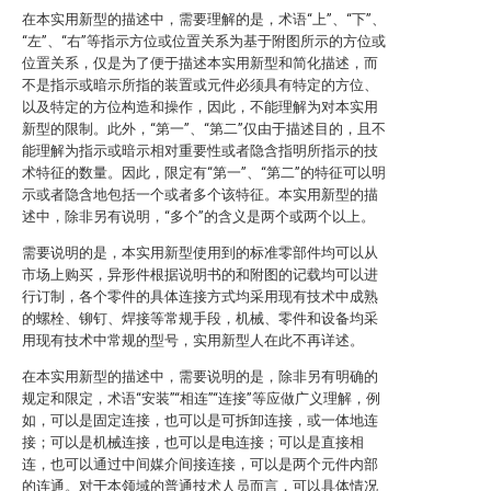
在本实用新型的描述中，需要理解的是，术语“上”、“下”、
“左”、“右”等指示方位或位置关系为基于附图所示的方位或
位置关系，仅是为了便于描述本实用新型和简化描述，而
不是指示或暗示所指的装置或元件必须具有特定的方位、
以及特定的方位构造和操作，因此，不能理解为对本实用
新型的限制。此外，“第一”、“第二”仅由于描述目的，且不
能理解为指示或暗示相对重要性或者隐含指明所指示的技
术特征的数量。因此，限定有“第一”、“第二”的特征可以明
示或者隐含地包括一个或者多个该特征。本实用新型的描
述中，除非另有说明，“多个”的含义是两个或两个以上。
需要说明的是，本实用新型使用到的标准零部件均可以从
市场上购买，异形件根据说明书的和附图的记载均可以进
行订制，各个零件的具体连接方式均采用现有技术中成熟
的螺栓、铆钉、焊接等常规手段，机械、零件和设备均采
用现有技术中常规的型号，实用新型人在此不再详述。
在本实用新型的描述中，需要说明的是，除非另有明确的
规定和限定，术语“安装”“相连”“连接”等应做广义理解，例
如，可以是固定连接，也可以是可拆卸连接，或一体地连
接；可以是机械连接，也可以是电连接；可以是直接相
连，也可以通过中间媒介间接连接，可以是两个元件内部
的连通。对于本领域的普通技术人员而言，可以具体情况