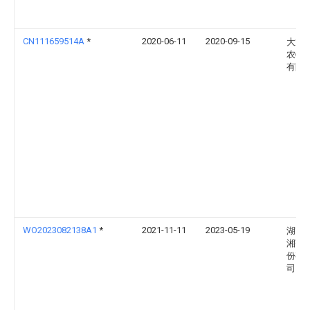
CN111659514A
*
2020-06-11
2020-09-15
大通
农牧
有限
WO2023082138A1
*
2021-11-11
2023-05-19
湖南
湘茶
份有
司