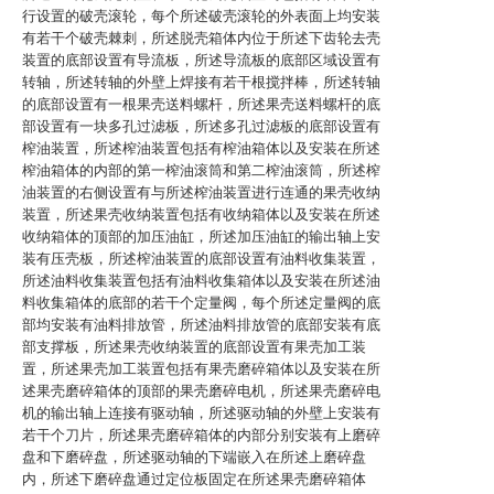
行设置的破壳滚轮，每个所述破壳滚轮的外表面上均安装
有若干个破壳棘刺，所述脱壳箱体内位于所述下齿轮去壳
装置的底部设置有导流板，所述导流板的底部区域设置有
转轴，所述转轴的外壁上焊接有若干根搅拌棒，所述转轴
的底部设置有一根果壳送料螺杆，所述果壳送料螺杆的底
部设置有一块多孔过滤板，所述多孔过滤板的底部设置有
榨油装置，所述榨油装置包括有榨油箱体以及安装在所述
榨油箱体的内部的第一榨油滚筒和第二榨油滚筒，所述榨
油装置的右侧设置有与所述榨油装置进行连通的果壳收纳
装置，所述果壳收纳装置包括有收纳箱体以及安装在所述
收纳箱体的顶部的加压油缸，所述加压油缸的输出轴上安
装有压壳板，所述榨油装置的底部设置有油料收集装置，
所述油料收集装置包括有油料收集箱体以及安装在所述油
料收集箱体的底部的若干个定量阀，每个所述定量阀的底
部均安装有油料排放管，所述油料排放管的底部安装有底
部支撑板，所述果壳收纳装置的底部设置有果壳加工装
置，所述果壳加工装置包括有果壳磨碎箱体以及安装在所
述果壳磨碎箱体的顶部的果壳磨碎电机，所述果壳磨碎电
机的输出轴上连接有驱动轴，所述驱动轴的外壁上安装有
若干个刀片，所述果壳磨碎箱体的内部分别安装有上磨碎
盘和下磨碎盘，所述驱动轴的下端嵌入在所述上磨碎盘
内，所述下磨碎盘通过定位板固定在所述果壳磨碎箱体