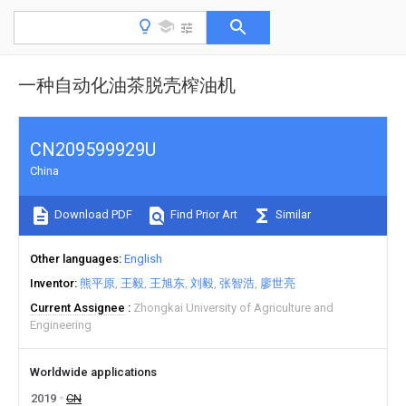
一种自动化油茶脱壳榨油机
CN209599929U
China
Download PDF
Find Prior Art
Similar
Other languages
English
Inventor
熊平原
王毅
王旭东
刘毅
张智浩
廖世亮
Current Assignee
Zhongkai University of Agriculture and
Engineering
Worldwide applications
2019
CN