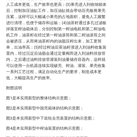
人工成本更低，生产效率也更高；(3)果壳进入到收纳箱体
后，控制加压油缸工作，加压油缸就会带动压壳板将果壳
压紧，这样可以大幅减小果壳的占地面积，避免人工频繁
进行清理，也便于储存和运输；(4)油茶籽通过多孔过滤板
掉落至榨油箱体后，分别控制第一榨油电机和第二榨油电
机工作，油茶籽在经过第一榨油滚筒和第二榨油滚筒之间
会被挤压，从而将油茶籽内的油脂压榨出来，加工更简
单，出油率高；(5)经过榨油后茶油籽渣进入到油料收集装
置内，经过沉淀后油脂会通过定量阀而进入到油料排放管
内，之后通过油料排放管灌装到油量储存容器内，这样就
可以使用一台机器连续实现破壳、榨油、灌装、果壳收集
一系列工艺过程，满足自动化生产的要求，制造成本更
低，大幅提高生产的效率。
附图说明
图1是本实用新型的整体结构示意图；
图2是本实用新型中脱壳箱体的结构示意图；
图3是本实用新型中下齿轮去壳装置的结构示意图；
图4是本实用新型中榨油装置的结构示意图；