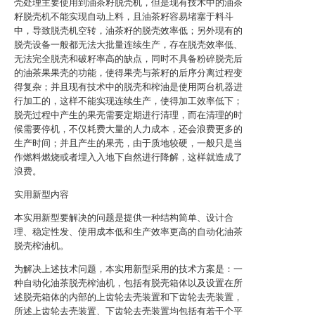
壳处理主要使用到油茶籽脱壳机，但是现有技术中的油茶
籽脱壳机不能实现自动上料，且油茶籽容易堵塞于料斗
中，导致脱壳机空转，油茶籽的脱壳效率低；另外现有的
脱壳设备一般都无法大批量连续生产，存在脱壳效率低、
无法完全脱壳和破籽率高的缺点，同时不具备粉碎脱壳后
的油茶果果壳的功能，使得果壳与茶籽的后序分离过程变
得复杂；并且现有技术中的脱壳和榨油是使用两台机器进
行加工的，这样不能实现连续生产，使得加工效率低下；
脱壳过程中产生的果壳需要定期进行清理，而在清理的时
候需要停机，不仅耗费大量的人力成本，还会浪费更多的
生产时间；并且产生的果壳，由于质地较硬，一般只是当
作燃料燃烧或者埋入入地下自然进行降解，这样就造成了
浪费。
实用新型内容
本实用新型要解决的问题是提供一种结构简单、设计合
理、稳定性发、使用成本低和生产效率更高的自动化油茶
脱壳榨油机。
为解决上述技术问题，本实用新型采用的技术方案是：一
种自动化油茶脱壳榨油机，包括有脱壳箱体以及设置在所
述脱壳箱体的内部的上齿轮去壳装置和下齿轮去壳装置，
所述上齿轮去壳装置、下齿轮去壳装置均包括有若干个平