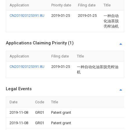
Application
Priority date
Filing date
Title
CN201920125391.8U
2019-01-25
2019-01-25
一种自动
化油茶脱
壳榨油机
Applications Claiming Priority (1)
Application
Filing date
Title
CN201920125391.8U
2019-01-25
一种自动化油茶脱壳榨油
机
Legal Events
Date
Code
Title
2019-11-08
GR01
Patent grant
2019-11-08
GR01
Patent grant