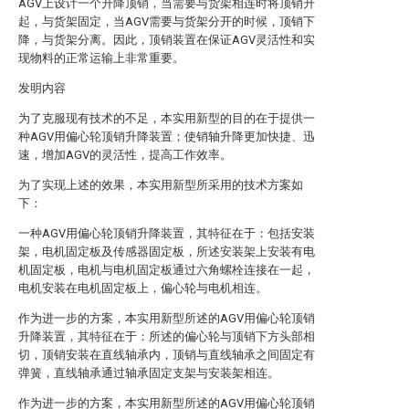
AGV上设计一个升降顶销，当需要与货架相连时将顶销升
起，与货架固定，当AGV需要与货架分开的时候，顶销下
降，与货架分离。因此，顶销装置在保证AGV灵活性和实
现物料的正常运输上非常重要。
发明内容
为了克服现有技术的不足，本实用新型的目的在于提供一
种AGV用偏心轮顶销升降装置；使销轴升降更加快捷、迅
速，增加AGV的灵活性，提高工作效率。
为了实现上述的效果，本实用新型所采用的技术方案如
下：
一种AGV用偏心轮顶销升降装置，其特征在于：包括安装
架，电机固定板及传感器固定板，所述安装架上安装有电
机固定板，电机与电机固定板通过六角螺栓连接在一起，
电机安装在电机固定板上，偏心轮与电机相连。
作为进一步的方案，本实用新型所述的AGV用偏心轮顶销
升降装置，其特征在于：所述的偏心轮与顶销下方头部相
切，顶销安装在直线轴承内，顶销与直线轴承之间固定有
弹簧，直线轴承通过轴承固定支架与安装架相连。
作为进一步的方案，本实用新型所述的AGV用偏心轮顶销