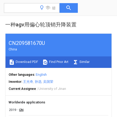
一种agv用偏心轮顶销升降装置
CN209581670U
China
Download PDF
Find Prior Art
Similar
Other languages
English
Inventor
王光奇
孙选
吴国荣
Current Assignee
University of Jinan
Worldwide applications
2019
CN