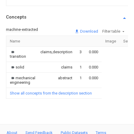
Concepts
machine-extracted
Download
Filter table
Name
Image
Secti
claims,description
3
0.000
transition
solid
claims
1
0.000
mechanical
abstract
1
0.000
engineering
Show all concepts from the description section
About
Send Feedback
Public Datasets
Terms