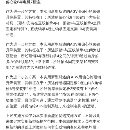
偏心轮8与电机7相连。
作为进一步的方案，本实用新型所述的AGV用偏心轮顶销
升降装置，其特征在于：所述的偏心轮8与顶销3下方头部
相切，顶销3安装在直线轴承4内，顶销3与直线轴承4之间
固定有弹簧9，直线轴承4通过轴承固定支架10与安装架1
相连。
作为进一步的方案，本实用新型所述的AGV用偏心轮顶销
升降装置，其特征在于：所述顶销3与直线轴承4之间为过
渡配合，所述顶销3与直线轴承4之间的弹簧9通过自身的
弹力保证顶销3的正常下降，所述轴承固定支架10与安装
架1之间通过内六角螺栓6连接。
作为进一步的方案，本实用新型所述的 AGV用偏心轮顶销
升降装置，其特征在于：所述传感器固定板2通过内六角螺
栓6与安装架1相连，所述传感器固定板2安装有上下两个
霍尔传感器11，所述霍尔传感器11安装在顶销3上下两个
极限位置，且位置可调，通过霍尔传感器11来检测顶销3
的位置，并反馈给AGV控制系统，来控制电机7的运动。
上述实施方式仅为本实用新型的优选实施方式，不能以此
来限定本实用新型保护的范围，本领域的技术人员在本实
用新型的基础上所做的任何非实质性的变化及替换均属于