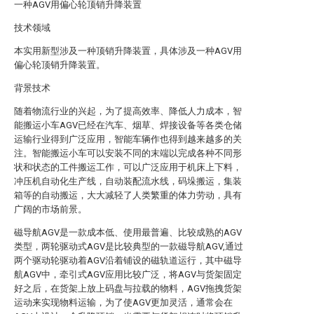
一种AGV用偏心轮顶销升降装置
技术领域
本实用新型涉及一种顶销升降装置，具体涉及一种AGV用
偏心轮顶销升降装置。
背景技术
随着物流行业的兴起，为了提高效率、降低人力成本，智
能搬运小车AGV已经在汽车、烟草、焊接设备等各类仓储
运输行业得到广泛应用，智能车辆作也得到越来越多的关
注。智能搬运小车可以安装不同的末端以完成各种不同形
状和状态的工件搬运工作，可以广泛应用于机床上下料，
冲压机自动化生产线，自动装配流水线，码垛搬运，集装
箱等的自动搬运，大大减轻了人类繁重的体力劳动，具有
广阔的市场前景。
磁导航AGV是一款成本低、使用最普遍、比较成熟的AGV
类型，两轮驱动式AGV是比较典型的一款磁导航AGV,通过
两个驱动轮驱动着AGV沿着铺设的磁轨道运行，其中磁导
航AGV中，牵引式AGV应用比较广泛，将AGV与货架固定
好之后，在货架上放上码盘与拉载的物料，AGV拖拽货架
运动来实现物料运输，为了使AGV更加灵活，通常会在