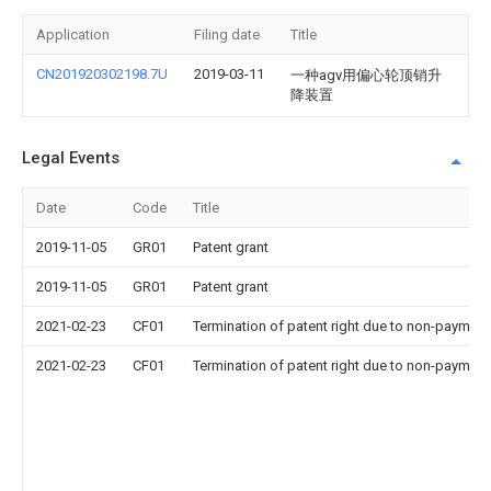
Application
Filing date
Title
CN201920302198.7U
2019-03-11
一种agv用偏心轮顶销升
降装置
Legal Events
Date
Code
Title
2019-11-05
GR01
Patent grant
2019-11-05
GR01
Patent grant
2021-02-23
CF01
Termination of patent right due to non-payment
2021-02-23
CF01
Termination of patent right due to non-payment