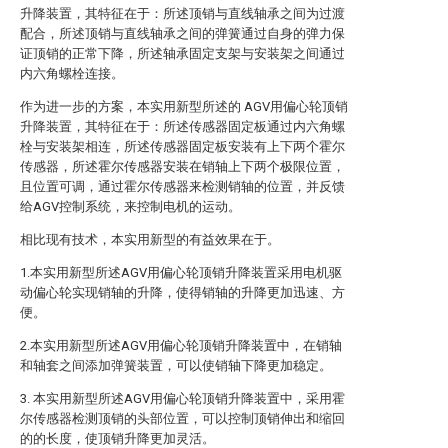
升降装置，其特征在于：所述顶销与直线轴承之间为过渡
配合，所述顶销与直线轴承之间的弹簧通过自身的弹力保
证顶销的正常下降，所述轴承固定支架与安装架之间通过
内六角螺栓连接。
作为进一步的方案，本实用新型所述的 AGV用偏心轮顶销
升降装置，其特征在于：所述传感器固定板通过内六角螺
栓与安装架相连，所述传感器固定板安装有上下两个霍尔
传感器，所述霍尔传感器安装在销轴上下两个极限位置，
且位置可调，通过霍尔传感器来检测销轴的位置，并反馈
给AGV控制系统，来控制电机的运动。
相比现有技术，本实用新型的有益效果在于。
1.本实用新型所述AGV用偏心轮顶销升降装置采用电机驱
动偏心轮实现销轴的升降，使得销轴的升降更加迅速、方
便。
2.本实用新型所述AGV用偏心轮顶销升降装置中，在销轴
和轴套之间添加弹簧装置，可以使销轴下降更加稳定。
3. 本实用新型所述AGV用偏心轮顶销升降装置中，采用霍
尔传感器检测顶销的头部位置，可以控制顶销伸出和缩回
的的长度，使顶销升降更加灵活。