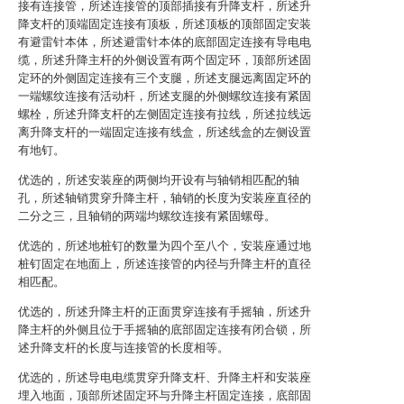
接有连接管，所述连接管的顶部插接有升降支杆，所述升
降支杆的顶端固定连接有顶板，所述顶板的顶部固定安装
有避雷针本体，所述避雷针本体的底部固定连接有导电电
缆，所述升降主杆的外侧设置有两个固定环，顶部所述固
定环的外侧固定连接有三个支腿，所述支腿远离固定环的
一端螺纹连接有活动杆，所述支腿的外侧螺纹连接有紧固
螺栓，所述升降支杆的左侧固定连接有拉线，所述拉线远
离升降支杆的一端固定连接有线盒，所述线盒的左侧设置
有地钉。
优选的，所述安装座的两侧均开设有与轴销相匹配的轴
孔，所述轴销贯穿升降主杆，轴销的长度为安装座直径的
二分之三，且轴销的两端均螺纹连接有紧固螺母。
优选的，所述地桩钉的数量为四个至八个，安装座通过地
桩钉固定在地面上，所述连接管的内径与升降主杆的直径
相匹配。
优选的，所述升降主杆的正面贯穿连接有手摇轴，所述升
降主杆的外侧且位于手摇轴的底部固定连接有闭合锁，所
述升降支杆的长度与连接管的长度相等。
优选的，所述导电电缆贯穿升降支杆、升降主杆和安装座
埋入地面，顶部所述固定环与升降主杆固定连接，底部固