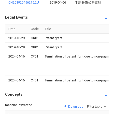
CN201920456215.2U
2019-04-06
手动升降式避雷针
Legal Events
Date
Code
Title
2019-10-29
GR01
Patent grant
2019-10-29
GR01
Patent grant
2024-04-16
CF01
Termination of patent right due to non-payment
2024-04-16
CF01
Termination of patent right due to non-payment
Concepts
machine-extracted
Download
Filter table