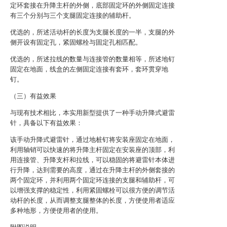
定环套接在升降主杆的外侧，底部固定环的外侧固定连接
有三个分别与三个支腿固定连接的辅助杆。
优选的，所述活动杆的长度为支腿长度的一半，支腿的外
侧开设有固定孔，紧固螺栓与固定孔相匹配。
优选的，所述拉线的数量与连接管的数量相等，所述地钉
固定在地面，线盒的左侧固定连接有套环，套环贯穿地
钉。
（三）有益效果
与现有技术相比，本实用新型提供了一种手动升降式避雷
针，具备以下有益效果：
该手动升降式避雷针，通过地桩钉将安装座固定在地面，
利用轴销可以快速的将升降主杆固定在安装座的顶部，利
用连接管、升降支杆和拉线，可以稳固的将避雷针本体进
行升降，达到需要的高度，通过在升降主杆的外侧套接的
两个固定环，并利用两个固定环连接的支腿和辅助杆，可
以增强支撑的稳定性，利用紧固螺栓可以很方便的调节活
动杆的长度，从而调整支腿整体的长度，方便使用者适应
多种地形，方便使用者的使用。