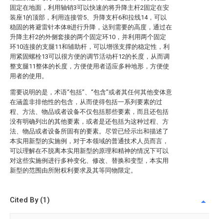
固定在地面，利用轴销3可以快速的将升降主杆2固定在安
装座1的顶部，利用连接管5、升降支杆6和拉线14，可以
稳固的将避雷针本体8进行升降，达到需要的高度，通过在
升降主杆2的外侧套接的两个固定环10，并利用两个固定
环10连接的支腿11和辅助杆，可以增强支撑的稳定性，利
用紧固螺栓13可以很方便的调节活动杆12的长度，从而调
整支腿11整体的长度，方便使用者适应多种地形，方便使
用者的使用。
需要说明的是，术语“包括”、“包含”或者其任何其他变体意
在涵盖非排他性的包含，从而使得包括一系列要素的过
程、方法、物品或者设备不仅包括那些要素，而且还包括
没有明确列出的其他要素，或者是还包括为这种过程、方
法、物品或者设备所固有的要素。尽管已经示出和描述了
本实用新型的实施例，对于本领域的普通技术人员而言，
可以理解在不脱离本实用新型的原理和精神的情况下可以
对这些实施例进行多种变化、修改、替换和变型，本实用
新型的范围由所附权利要求及其等同物限定。
Cited By (1)