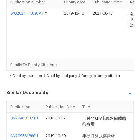
Publication number
Priority date
Publication date
Assi
WO2021115093A1
*
2019-12-10
2021-06-17
南京
电子
公司
Family To Family Citations
* Cited by examiner, † Cited by third party, ‡ Family to family citation
Similar Documents
Publication
Publication Date
Title
CN204691371U
2015-10-07
一种110kV电缆双回线路
终端塔
CN209561868U
2019-10-29
手动升降式避雷针