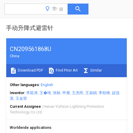
手动升降式避雷针
CN209561868U
China
Download PDF
Find Prior Art
Similar
Other languages
English
Inventor
李延涛
王�琦
张标
申展
王杰民
王淑娟
李桂锋
赵连
英
王金荣
Current Assignee
Henan Yizhirun Lightning Protection
Technology Co Ltd
Worldwide applications