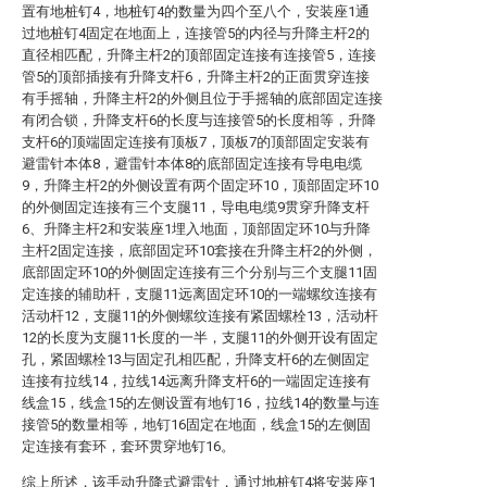
置有地桩钉4，地桩钉4的数量为四个至八个，安装座1通
过地桩钉4固定在地面上，连接管5的内径与升降主杆2的
直径相匹配，升降主杆2的顶部固定连接有连接管5，连接
管5的顶部插接有升降支杆6，升降主杆2的正面贯穿连接
有手摇轴，升降主杆2的外侧且位于手摇轴的底部固定连接
有闭合锁，升降支杆6的长度与连接管5的长度相等，升降
支杆6的顶端固定连接有顶板7，顶板7的顶部固定安装有
避雷针本体8，避雷针本体8的底部固定连接有导电电缆
9，升降主杆2的外侧设置有两个固定环10，顶部固定环10
的外侧固定连接有三个支腿11，导电电缆9贯穿升降支杆
6、升降主杆2和安装座1埋入地面，顶部固定环10与升降
主杆2固定连接，底部固定环10套接在升降主杆2的外侧，
底部固定环10的外侧固定连接有三个分别与三个支腿11固
定连接的辅助杆，支腿11远离固定环10的一端螺纹连接有
活动杆12，支腿11的外侧螺纹连接有紧固螺栓13，活动杆
12的长度为支腿11长度的一半，支腿11的外侧开设有固定
孔，紧固螺栓13与固定孔相匹配，升降支杆6的左侧固定
连接有拉线14，拉线14远离升降支杆6的一端固定连接有
线盒15，线盒15的左侧设置有地钉16，拉线14的数量与连
接管5的数量相等，地钉16固定在地面，线盒15的左侧固
定连接有套环，套环贯穿地钉16。
综上所述，该手动升降式避雷针，通过地桩钉4将安装座1