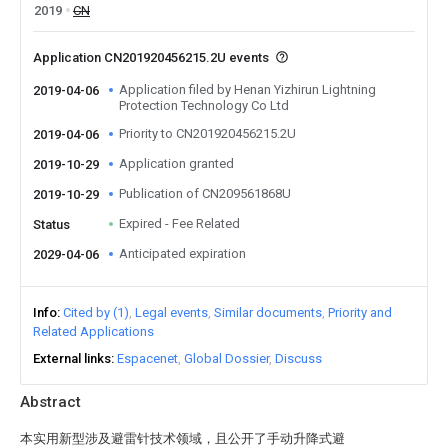
2019
CN
Application CN201920456215.2U events
Application filed by Henan Yizhirun Lightning
2019-04-06
Protection Technology Co Ltd
Priority to CN201920456215.2U
2019-04-06
Application granted
2019-10-29
Publication of CN209561868U
2019-10-29
Expired - Fee Related
Status
Anticipated expiration
2029-04-06
Info
Cited by (1)
Legal events
Similar documents
Priority and
Related Applications
External links
Espacenet
Global Dossier
Discuss
Abstract
本实用新型涉及避雷针技术领域，且公开了手动升降式避