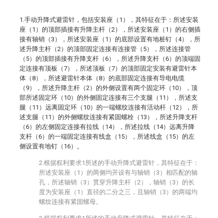
1.手动升降式避雷针，包括安装座（1），其特征在于：所述安装
座（1）的顶部插接有升降主杆（2），所述安装座（1）的右侧插
接有轴销（3），所述安装座（1）的底部设置有地桩钉（4），所
述升降主杆（2）的顶部固定连接有连接管（5），所述连接管
（5）的顶部插接有升降支杆（6），所述升降支杆（6）的顶端固
定连接有顶板（7），所述顶板（7）的顶部固定安装有避雷针本
体（8），所述避雷针本体（8）的底部固定连接有导电电缆
（9），所述升降主杆（2）的外侧设置有两个固定环（10），顶
部所述固定环（10）的外侧固定连接有三个支腿（11），所述支
腿（11）远离固定环（10）的一端螺纹连接有活动杆（12），所
述支腿（11）的外侧螺纹连接有紧固螺栓（13），所述升降支杆
（6）的左侧固定连接有拉线（14），所述拉线（14）远离升降
支杆（6）的一端固定连接有线盒（15），所述线盒（15）的左
侧设置有地钉（16）。
2.根据权利要求1所述的手动升降式避雷针，其特征在于：
所述安装座（1）的两侧均开设有与轴销（3）相匹配的轴
孔，所述轴销（3）贯穿升降主杆（2），轴销（3）的长
度为安装座（1）直径的二分之三，且轴销（3）的两端均
螺纹连接有紧固螺母。