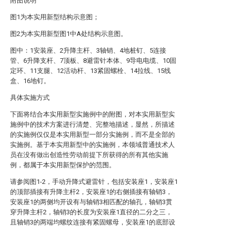
附图说明
图1为本实用新型结构示意图；
图2为本实用新型图1中A处结构示意图。
图中：1安装座、2升降主杆、3轴销、4地桩钉、5连接
管、6升降支杆、7顶板、8避雷针本体、9导电电缆、10固
定环、11支腿、12活动杆、13紧固螺栓、14拉线、15线
盒、16地钉。
具体实施方式
下面将结合本实用新型实施例中的附图，对本实用新型实
施例中的技术方案进行清楚、完整地描述，显然，所描述
的实施例仅仅是本实用新型一部分实施例，而不是全部的
实施例。基于本实用新型中的实施例，本领域普通技术人
员在没有做出创造性劳动前提下所获得的所有其他实施
例，都属于本实用新型保护的范围。
请参阅图1-2，手动升降式避雷针，包括安装座1，安装座1
的顶部插接有升降主杆2，安装座1的右侧插接有轴销3，
安装座1的两侧均开设有与轴销3相匹配的轴孔，轴销3贯
穿升降主杆2，轴销3的长度为安装座1直径的二分之三，
且轴销3的两端均螺纹连接有紧固螺母，安装座1的底部设