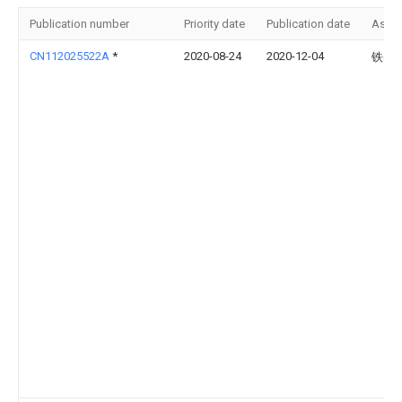
Publication number
Priority date
Publication date
Assi
CN112025522A
*
2020-08-24
2020-12-04
铁美