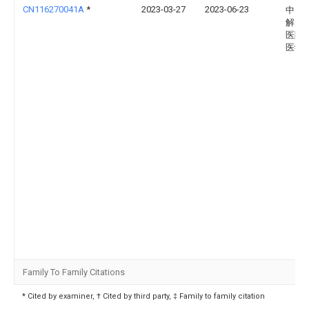
CN116270041A
*
2023-03-27
2023-06-23
中国
解放
医院
医学
Family To Family Citations
* Cited by examiner, † Cited by third party, ‡ Family to family citation