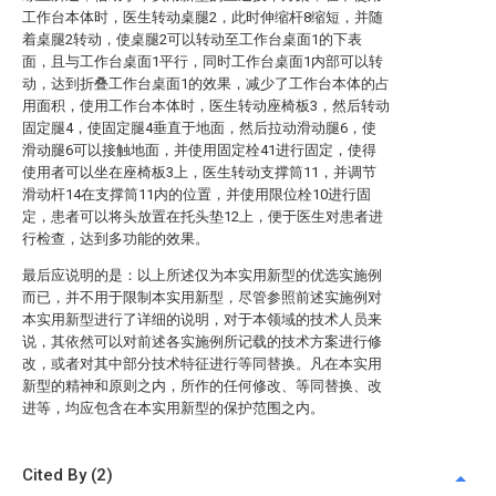
工作台本体时，医生转动桌腿2，此时伸缩杆8缩短，并随
着桌腿2转动，使桌腿2可以转动至工作台桌面1的下表
面，且与工作台桌面1平行，同时工作台桌面1内部可以转
动，达到折叠工作台桌面1的效果，减少了工作台本体的占
用面积，使用工作台本体时，医生转动座椅板3，然后转动
固定腿4，使固定腿4垂直于地面，然后拉动滑动腿6，使
滑动腿6可以接触地面，并使用固定栓41进行固定，使得
使用者可以坐在座椅板3上，医生转动支撑筒11，并调节
滑动杆14在支撑筒11内的位置，并使用限位栓10进行固
定，患者可以将头放置在托头垫12上，便于医生对患者进
行检查，达到多功能的效果。
最后应说明的是：以上所述仅为本实用新型的优选实施例
而已，并不用于限制本实用新型，尽管参照前述实施例对
本实用新型进行了详细的说明，对于本领域的技术人员来
说，其依然可以对前述各实施例所记载的技术方案进行修
改，或者对其中部分技术特征进行等同替换。凡在本实用
新型的精神和原则之内，所作的任何修改、等同替换、改
进等，均应包含在本实用新型的保护范围之内。
Cited By (2)