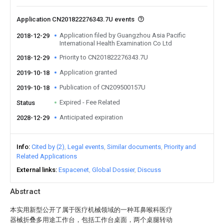
Application CN201822276343.7U events
Application filed by Guangzhou Asia Pacific
2018-12-29
International Health Examination Co Ltd
Priority to CN201822276343.7U
2018-12-29
Application granted
2019-10-18
Publication of CN209500157U
2019-10-18
Expired - Fee Related
Status
Anticipated expiration
2028-12-29
Info
Cited by (2)
Legal events
Similar documents
Priority and
Related Applications
External links
Espacenet
Global Dossier
Discuss
Abstract
本实用新型公开了属于医疗机械领域的一种耳鼻喉科医疗
器械折叠多用途工作台，包括工作台桌面，两个桌腿转动