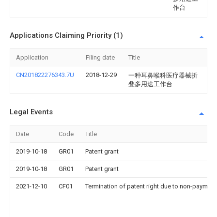
作台
Applications Claiming Priority (1)
Application
Filing date
Title
CN201822276343.7U
2018-12-29
一种耳鼻喉科医疗器械折
叠多用途工作台
Legal Events
Date
Code
Title
2019-10-18
GR01
Patent grant
2019-10-18
GR01
Patent grant
2021-12-10
CF01
Termination of patent right due to non-payment