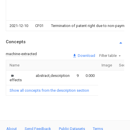
2021-12-10
CF01
Termination of patent right due to non-payment
Concepts
machine-extracted
Download
Filter table
Name
Image
Secti
abstract,description
9
0.000
effects
Show all concepts from the description section
About
Send Feedback
Public Datasets
Terms