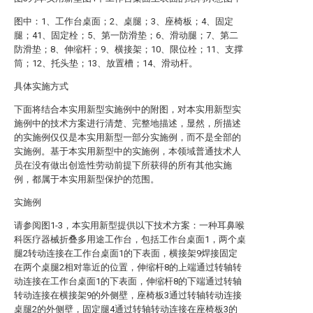
图中：1、工作台桌面；2、桌腿；3、座椅板；4、固定
腿；41、固定栓；5、第一防滑垫；6、滑动腿；7、第二
防滑垫；8、伸缩杆；9、横接架；10、限位栓；11、支撑
筒；12、托头垫；13、放置槽；14、滑动杆。
具体实施方式
下面将结合本实用新型实施例中的附图，对本实用新型实
施例中的技术方案进行清楚、完整地描述，显然，所描述
的实施例仅仅是本实用新型一部分实施例，而不是全部的
实施例。基于本实用新型中的实施例，本领域普通技术人
员在没有做出创造性劳动前提下所获得的所有其他实施
例，都属于本实用新型保护的范围。
实施例
请参阅图1-3，本实用新型提供以下技术方案：一种耳鼻喉
科医疗器械折叠多用途工作台，包括工作台桌面1，两个桌
腿2转动连接在工作台桌面1的下表面，横接架9焊接固定
在两个桌腿2相对靠近的位置，伸缩杆8的上端通过转轴转
动连接在工作台桌面1的下表面，伸缩杆8的下端通过转轴
转动连接在横接架9的外侧壁，座椅板3通过转轴转动连接
桌腿2的外侧壁，固定腿4通过转轴转动连接在座椅板3的