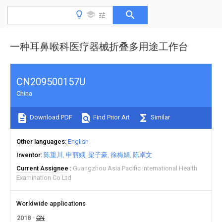
一种耳鼻喉科医疗器械折叠多用途工作台
CN209500157U
China
Download PDF
Find Prior Art
Similar
Other languages
English
Inventor
陈重川
申丽娥
梁子豪
徐梅娟
陈卓文
Current Assignee
Guangzhou Asia Pacific International Health
Examination Co Ltd
Worldwide applications
2018
CN