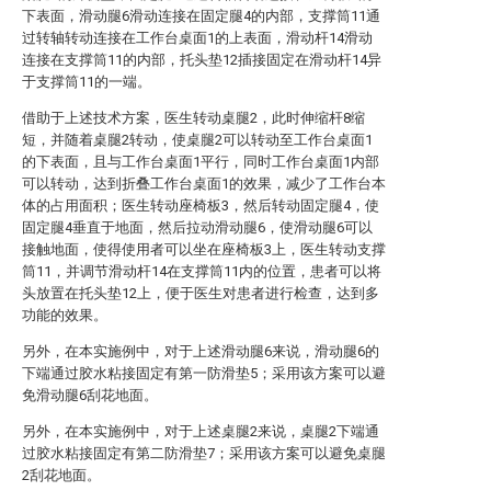
下表面，滑动腿6滑动连接在固定腿4的内部，支撑筒11通
过转轴转动连接在工作台桌面1的上表面，滑动杆14滑动
连接在支撑筒11的内部，托头垫12插接固定在滑动杆14异
于支撑筒11的一端。
借助于上述技术方案，医生转动桌腿2，此时伸缩杆8缩
短，并随着桌腿2转动，使桌腿2可以转动至工作台桌面1
的下表面，且与工作台桌面1平行，同时工作台桌面1内部
可以转动，达到折叠工作台桌面1的效果，减少了工作台本
体的占用面积；医生转动座椅板3，然后转动固定腿4，使
固定腿4垂直于地面，然后拉动滑动腿6，使滑动腿6可以
接触地面，使得使用者可以坐在座椅板3上，医生转动支撑
筒11，并调节滑动杆14在支撑筒11内的位置，患者可以将
头放置在托头垫12上，便于医生对患者进行检查，达到多
功能的效果。
另外，在本实施例中，对于上述滑动腿6来说，滑动腿6的
下端通过胶水粘接固定有第一防滑垫5；采用该方案可以避
免滑动腿6刮花地面。
另外，在本实施例中，对于上述桌腿2来说，桌腿2下端通
过胶水粘接固定有第二防滑垫7；采用该方案可以避免桌腿
2刮花地面。