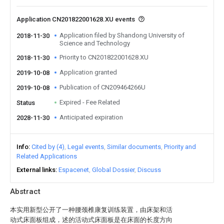
Application CN201822001628.XU events
Application filed by Shandong University of
2018-11-30
Science and Technology
Priority to CN201822001628.XU
2018-11-30
Application granted
2019-10-08
Publication of CN209464266U
2019-10-08
Expired - Fee Related
Status
Anticipated expiration
2028-11-30
Info
Cited by (4)
Legal events
Similar documents
Priority and
Related Applications
External links
Espacenet
Global Dossier
Discuss
Abstract
本实用新型公开了一种腰颈椎康复训练装置，由床架和活
动式床面板组成，述的活动式床面板是在床面的长度方向