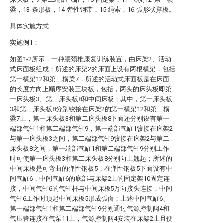
梁，13-条形板，14-弹性钢带，15-绳索，16-弧形状撑板。
具体实施方式
实施例1：
如图1-2所示，一种腰颈椎康复训练装置，由床架2、活动
式床面板组成；所述的床架2的床面上设有两根横梁，包括
第一横梁12和第二横梁7，所述的活动式床面板是在床面
的长度方向上顺序安装三块板，包括，两头的床头板即第
一床头板3、第二床头板8和中间床板；其中，第一床头板
3和第二床头板8分别铰接在床架2的第一横梁12和第二横
梁7上，第一床头板3和第二床头板8下面还分别设有第一
端部气缸1和第二端部气缸9，第一端部气缸1铰接在床架2
与第一床头板3之间，第二端部气缸9铰接在床架2与第二
床头板8之间，第一端部气缸1和第二端部气缸9分别工作
时可使第一床头板3和第二床头板8分别向上翘起；所述的
中间床板是可弯曲的弹性钢板5，在弹性钢板5下面设有中
间气缸6，中间气缸6的底部与床架2上的固定架10固定连
接，中间气缸6的气缸杆与中间床板5万向接头连接，中间
气缸6工作时顶起中间床板5形成弧面；上述中间气缸6、
第一端部气缸1和第二端部气缸9分别通过气源控制阀4和
气压管连接在气泵11上，气源控制阀4安装在床架2上且便