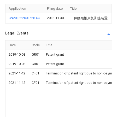
Application
Filing date
Title
CN201822001628.XU
2018-11-30
一种腰颈椎康复训练装置
Legal Events
Date
Code
Title
2019-10-08
GR01
Patent grant
2019-10-08
GR01
Patent grant
2021-11-12
CF01
Termination of patent right due to non-payment
2021-11-12
CF01
Termination of patent right due to non-payment