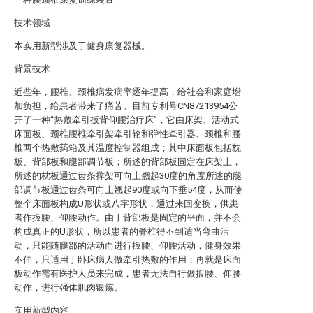
技术领域
本实用新型涉及于健身康复器械。
背景技术
近些年，腰椎、颈椎病发病率逐年提高，给社会和家庭增
加负担，给患者带来了痛苦。目前专利号CN87213954公
开了一种“热敷牵引扳背仰腰治疗床”，它由床架、活动式
床面板、颈椎腰椎牵引架牵引轮和弹性牵引器、颈椎和腰
椎两个热敷药箱及其温度控制器组成；其中床面板包括枕
板、背部板和腿部调节板；所述的背部板固定在床架上，
所述的枕板通过齿条撑架可向上翘起30度的角度所述的腿
部调节板通过齿条可向上翘起90度或向下垂54度，从而使
整个床面板构成U形状或八字形状，通过来回变换，供患
者作扳腰、仰腰动作。由于背部板是固定的平面，并不会
构成真正的U形状，所以患者的脊椎得不到适当弯曲活
动，只能随腿部的活动而进行扳腰、仰腰活动，健身效果
不佳，只适用于卧床病人做牵引热敷的作用；再就是床面
板动作需有医护人员来完成，患者无法自行做扳腰、仰腰
动作，进行强体肌肉锻炼。
实用新型内容