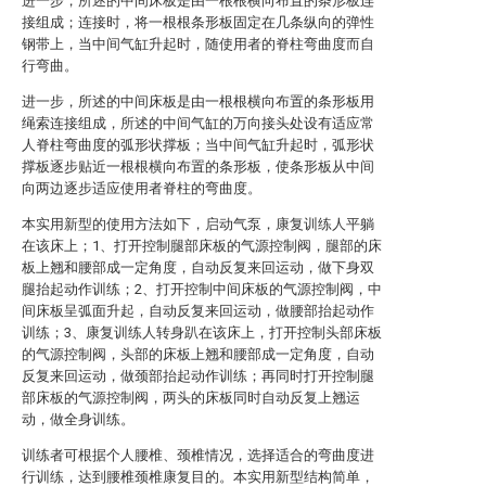
进一步，所述的中间床板是由一根根横向布置的条形板连
接组成；连接时，将一根根条形板固定在几条纵向的弹性
钢带上，当中间气缸升起时，随使用者的脊柱弯曲度而自
行弯曲。
进一步，所述的中间床板是由一根根横向布置的条形板用
绳索连接组成，所述的中间气缸的万向接头处设有适应常
人脊柱弯曲度的弧形状撑板；当中间气缸升起时，弧形状
撑板逐步贴近一根根横向布置的条形板，使条形板从中间
向两边逐步适应使用者脊柱的弯曲度。
本实用新型的使用方法如下，启动气泵，康复训练人平躺
在该床上；1、打开控制腿部床板的气源控制阀，腿部的床
板上翘和腰部成一定角度，自动反复来回运动，做下身双
腿抬起动作训练；2、打开控制中间床板的气源控制阀，中
间床板呈弧面升起，自动反复来回运动，做腰部抬起动作
训练；3、康复训练人转身趴在该床上，打开控制头部床板
的气源控制阀，头部的床板上翘和腰部成一定角度，自动
反复来回运动，做颈部抬起动作训练；再同时打开控制腿
部床板的气源控制阀，两头的床板同时自动反复上翘运
动，做全身训练。
训练者可根据个人腰椎、颈椎情况，选择适合的弯曲度进
行训练，达到腰椎颈椎康复目的。本实用新型结构简单，