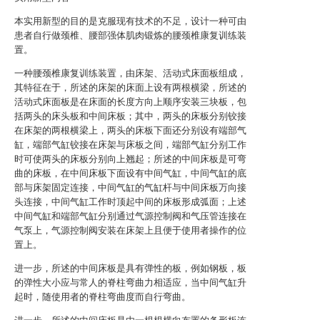
本实用新型的目的是克服现有技术的不足，设计一种可由
患者自行做颈椎、腰部强体肌肉锻炼的腰颈椎康复训练装
置。
一种腰颈椎康复训练装置，由床架、活动式床面板组成，
其特征在于，所述的床架的床面上设有两根横梁，所述的
活动式床面板是在床面的长度方向上顺序安装三块板，包
括两头的床头板和中间床板；其中，两头的床板分别铰接
在床架的两根横梁上，两头的床板下面还分别设有端部气
缸，端部气缸铰接在床架与床板之间，端部气缸分别工作
时可使两头的床板分别向上翘起；所述的中间床板是可弯
曲的床板，在中间床板下面设有中间气缸，中间气缸的底
部与床架固定连接，中间气缸的气缸杆与中间床板万向接
头连接，中间气缸工作时顶起中间的床板形成弧面；上述
中间气缸和端部气缸分别通过气源控制阀和气压管连接在
气泵上，气源控制阀安装在床架上且便于使用者操作的位
置上。
进一步，所述的中间床板是具有弹性的板，例如钢板，板
的弹性大小应与常人的脊柱弯曲力相适应，当中间气缸升
起时，随使用者的脊柱弯曲度而自行弯曲。