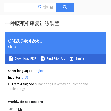
一种腰颈椎康复训练装置
CN209464266U
China
Download PDF
Find Prior Art
Similar
Other languages
English
Inventor
亓涛
Current Assignee
Shandong University of Science and
Technology
Worldwide applications
2018
CN