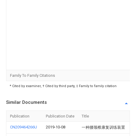
Family To Family Citations
* Cited by examiner, † Cited by third party, ‡ Family to family citation
Similar Documents
Publication
Publication Date
Title
CN209464266U
2019-10-08
一种腰颈椎康复训练装置