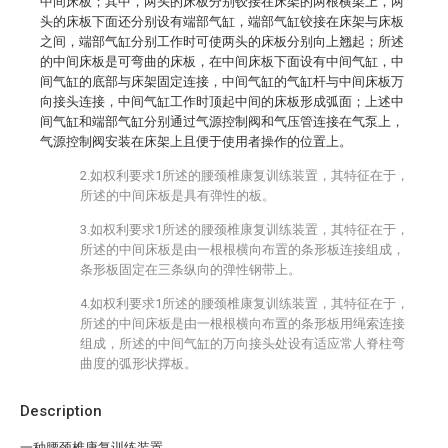
中间床板；其中，两头的床板分别铰接在床架的两根横梁上，两
头的床板下面还分别设有端部气缸，端部气缸铰接在床架与床板
之间，端部气缸分别工作时可使两头的床板分别向上翘起；所述
的中间床板是可弯曲的床板，在中间床板下面设有中间气缸，中
间气缸的底部与床架固定连接，中间气缸的气缸杆与中间床板万
向接头连接，中间气缸工作时顶起中间的床板形成弧面；上述中
间气缸和端部气缸分别通过气源控制阀和气压管连接在气泵上，
气源控制阀安装在床架上且便于使用者操作的位置上。
2.如权利要求1所述的腰颈椎康复训练装置，其特征在于，
所述的中间床板是具有弹性的板。
3.如权利要求1所述的腰颈椎康复训练装置，其特征在于，
所述的中间床板是由一根根横向布置的条形板连接组成，
条形板固定在三条纵向的弹性钢带上。
4.如权利要求1所述的腰颈椎康复训练装置，其特征在于，
所述的中间床板是由一根根横向布置的条形板用绳索连接
组成，所述的中间气缸的万向接头处设有适应常人脊柱弯
曲度的弧形状撑板。
Description
一种腰颈椎康复训练装置