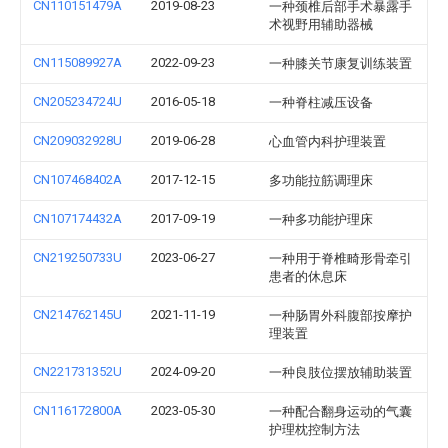
CN110151479A
2019-08-23
一种颈椎后部手术暴露手
术视野用辅助器械
CN115089927A
2022-09-23
一种膝关节康复训练装置
CN205234724U
2016-05-18
一种脊柱减压设备
CN209032928U
2019-06-28
心血管内科护理装置
CN107468402A
2017-12-15
多功能拉筋调理床
CN107174432A
2017-09-19
一种多功能护理床
CN219250733U
2023-06-27
一种用于脊椎畸形骨牵引
患者的休息床
CN214762145U
2021-11-19
一种肠胃外科腹部按摩护
理装置
CN221731352U
2024-09-20
一种良肢位摆放辅助装置
CN116172800A
2023-05-30
一种配合翻身运动的气囊
护理枕控制方法