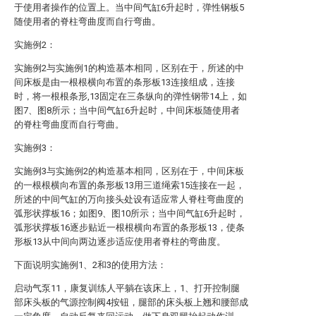
于使用者操作的位置上。当中间气缸6升起时，弹性钢板5
随使用者的脊柱弯曲度而自行弯曲。
实施例2：
实施例2与实施例1的构造基本相同，区别在于，所述的中
间床板是由一根根横向布置的条形板13连接组成，连接
时，将一根根条形,13固定在三条纵向的弹性钢带14上，如
图7、图8所示；当中间气缸6升起时，中间床板随使用者
的脊柱弯曲度而自行弯曲。
实施例3：
实施例3与实施例2的构造基本相同，区别在于，中间床板
的一根根横向布置的条形板13用三道绳索15连接在一起，
所述的中间气缸的万向接头处设有适应常人脊柱弯曲度的
弧形状撑板16；如图9、图10所示；当中间气缸6升起时，
弧形状撑板16逐步贴近一根根横向布置的条形板13，使条
形板13从中间向两边逐步适应使用者脊柱的弯曲度。
下面说明实施例1、2和3的使用方法：
启动气泵11，康复训练人平躺在该床上，1、打开控制腿
部床头板的气源控制阀4按钮，腿部的床头板上翘和腰部成