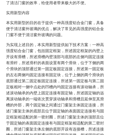
了清洁门窗的效率，给使用者带来极大的不便。
实用新型内容
本实用新型的目的在于提供一种高强度铝合金门窗，具备
便于清洁窗外玻璃的优点，解决了常见的高强度的铝合金
门窗不便于清洁窗外玻璃的问题。
为实现上述目的，本实用新型提供如下技术方案：一种高
强度铝合金门窗，包括固定框架，所述固定框架的内壁上
开设有滑槽，所述滑槽内壁顶部与底部的左侧均固定连接
有滑杆，所述滑杆的表面设置有两个滑块，位于下侧的两
个滑块的顶部通过第一固定板固定连接，所述第一固定板
的左右两侧均固定连接有固定块，位于上侧的两个滑块的
底部通过第二固定板固定连接，所述第一固定板与第二固
定板相对一侧中点处的凹槽内均固定连接有滚动轴承，所
述滚动轴承的内壁上固定连接有固定轴，所述固定轴的远
离滚动轴承的一端依次贯穿滚动轴承和滑槽且延伸至其滑
槽的外部，两个固定轴之间通过门窗架主体固定连接，所
述门窗架主体的底部且位于固定轴的表面固定连接有与固
定框架相适配的第一密封圈，所述门窗架主体的顶部且位
于固定轴的表面固定连接有与固定框架相适配的第二密封
圈，所述门窗架主体左侧的底部开设有连接槽，所述连接