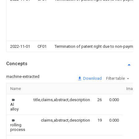
2022-11-01
CF01
Termination of patent right due to non-payment
Concepts
machine-extracted
Download
Filter table
Name
Image
title,claims,abstract,description
26
0.000
Al
alloy
claims,abstract,description
19
0.000
rolling
process