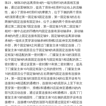
珠23，钢珠23的远离滑块4的一端与滑杆3的表面相互接
触，通过设置钢珠23，提高了滑块4在滑杆3运动上的流畅
性，减小了滑块4对滑杆3的摩擦力，位于下侧的两个滑块
4的顶部通过第一固定板5固定连接，第一固定板5的左右
两侧均固定连接有固定块6，位于上侧的两个滑块4的底部
通过第二固定板7固定连接，第一固定板5与第二固定板7
相对一侧中点处的凹槽内均固定连接有滚动轴承8，滚动轴
承8的内壁上固定连接有固定轴9，固定轴9的远离滚动轴
承8的一端依次贯穿滚动轴承8和滑槽2且延伸至其滑槽2的
外部，两个固定轴9之间通过门窗架主体10固定连接，门
窗架主体10的底部且位于固定轴9的表面固定连接有与固
定框架1相适配的第一密封圈11，门窗架主体10的顶部且
位于固定轴9的表面固定连接有与固定框架1相适配的第二
密封圈12，通过设置第一密封圈11和第二密封圈12，提高
了门窗架主体10与固定框架1之间的密封性，门窗架主体
10的底部且位于固定轴9的左右两侧均固定连接有连接块
24，第一固定板5的顶部且对应连接块24的位置开设有与
连接块24相适配的通槽25，连接块24的底部从上至下依次
贯穿第一密封圈11、滑槽2和通槽25且延伸至通槽25的内
部与其活动连接，通过设置连接块24和通槽25，提高了门
窗架主体10的稳固性，门窗架主体10左侧的底部开设有连
接槽13，连接槽13内壁的顶部与底部通过固定杆14固定连