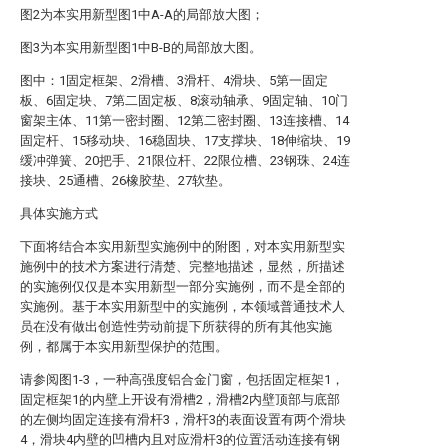
图2为本实用新型图1中A-A的局部放大图；
图3为本实用新型图1中B-B的局部放大图。
图中：1固定框架、2滑槽、3滑杆、4滑块、5第一固定
板、6固定块、7第二固定板、8滚动轴承、9固定轴、10门
窗架主体、11第一密封圈、12第二密封圈、13连接槽、14
固定杆、15移动块、16稳固块、17支撑块、18伸缩块、19
缓冲弹簧、20把手、21限位杆、22限位槽、23钢珠、24连
接块、25通槽、26橡胶垫、27软垫。
具体实施方式
下面将结合本实用新型实施例中的附图，对本实用新型实
施例中的技术方案进行清楚、完整地描述，显然，所描述
的实施例仅仅是本实用新型一部分实施例，而不是全部的
实施例。基于本实用新型中的实施例，本领域普通技术人
员在没有做出创造性劳动前提下所获得的所有其他实施
例，都属于本实用新型保护的范围。
请参阅图1-3，一种高强度铝合金门窗，包括固定框架1，
固定框架1的内壁上开设有滑槽2，滑槽2内壁顶部与底部
的左侧均固定连接有滑杆3，滑杆3的表面设置有两个滑块
4，滑块4内壁的凹槽内且对应滑杆3的位置活动连接有钢