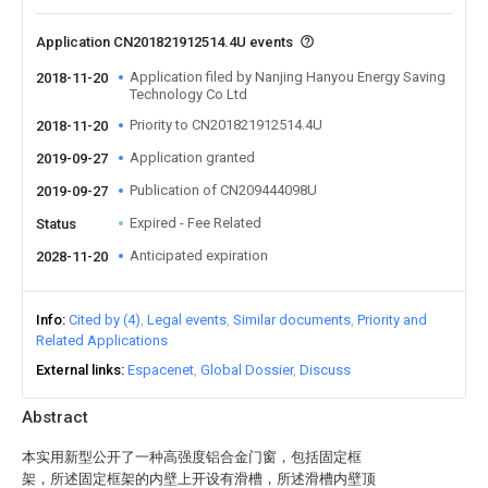
Application CN201821912514.4U events
Application filed by Nanjing Hanyou Energy Saving
2018-11-20
Technology Co Ltd
Priority to CN201821912514.4U
2018-11-20
Application granted
2019-09-27
Publication of CN209444098U
2019-09-27
Expired - Fee Related
Status
Anticipated expiration
2028-11-20
Info
Cited by (4)
Legal events
Similar documents
Priority and
Related Applications
External links
Espacenet
Global Dossier
Discuss
Abstract
本实用新型公开了一种高强度铝合金门窗，包括固定框
架，所述固定框架的内壁上开设有滑槽，所述滑槽内壁顶