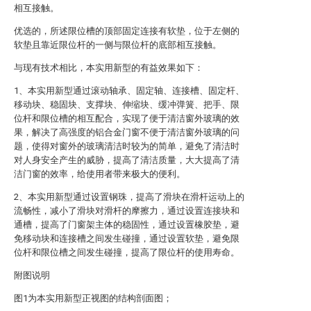
相互接触。
优选的，所述限位槽的顶部固定连接有软垫，位于左侧的
软垫且靠近限位杆的一侧与限位杆的底部相互接触。
与现有技术相比，本实用新型的有益效果如下：
1、本实用新型通过滚动轴承、固定轴、连接槽、固定杆、
移动块、稳固块、支撑块、伸缩块、缓冲弹簧、把手、限
位杆和限位槽的相互配合，实现了便于清洁窗外玻璃的效
果，解决了高强度的铝合金门窗不便于清洁窗外玻璃的问
题，使得对窗外的玻璃清洁时较为的简单，避免了清洁时
对人身安全产生的威胁，提高了清洁质量，大大提高了清
洁门窗的效率，给使用者带来极大的便利。
2、本实用新型通过设置钢珠，提高了滑块在滑杆运动上的
流畅性，减小了滑块对滑杆的摩擦力，通过设置连接块和
通槽，提高了门窗架主体的稳固性，通过设置橡胶垫，避
免移动块和连接槽之间发生碰撞，通过设置软垫，避免限
位杆和限位槽之间发生碰撞，提高了限位杆的使用寿命。
附图说明
图1为本实用新型正视图的结构剖面图；