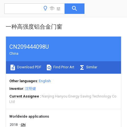
一种高强度铝合金门窗
CN209444098U
China
Download PDF
Find Prior Art
Similar
Other languages
English
Inventor
沈明健
Current Assignee
Nanjing Hanyou Energy Saving Technology Co
Ltd
Worldwide applications
2018
CN