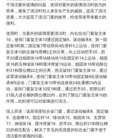
于清洁窗外玻璃的问题，使得对窗外的玻璃清洁时较为的
简单，避免了清洁时对人身安全产生的威胁，提高了清洁
质量，大大提高了清洁门窗的效率，给使用者带来极大的
便利。
使用时，当窗外的玻璃需要清洁时，向右拉动门窗架主体
10，使得门窗架主体10通过固定轴9、滚动轴承8、第一固
定板5和第二固定板7带动滑块4在滑杆3上运动，使得门窗
架主体10的左侧与滑槽2之间分离，向上拉动把手20，把
手20通过稳固块16带动移动块15在固定杆14上运动，稳固
块16挤压伸缩块18和缓冲弹簧19运动，稳固块16带动限位
杆21和限位槽22之间分离，然后旋转门窗架主体10，通过
设置滚动轴承8，使得门窗架主体10带动固定轴9在滚动轴
承8内运动，门窗架主体10带动连接块24在通槽25内运
动，旋转门窗架主体10至180度，通过把手20，把限位杆
21插入进右侧的限位槽22内，起到了限位门窗架主体10的
作用，此时便可以对玻璃进行清洁。
综上所述：该高强度铝合金门窗，通过滚动轴承8、固定轴
9、连接槽13、固定杆14、移动块15、稳固块16、支撑块
17、伸缩块18、缓冲弹簧19、把手20、限位杆21和限位槽
22的相互配合，解决了常见的高强度的铝合金门窗不便于
清洁窗外玻璃的问题。