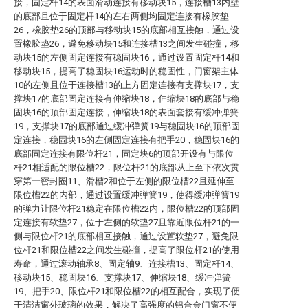
接，固定杆14的表面滑动连接有移动块15，连接槽13内壁
的底部且位于固定杆14的左右两侧均固定连接有橡胶垫
26，橡胶垫26的顶部与移动块15的底部相互接触，通过设
置橡胶垫26，避免移动块15和连接槽13之间发生碰撞，移
动块15的左侧固定连接有稳固块16，通过设置固定杆14和
移动块15，提高了稳固块16运动时的稳固性，门窗架主体
10的左侧且位于连接槽13的上方固定连接有支撑块17，支
撑块17的底部固定连接有伸缩块18，伸缩块18的底部与稳
固块16的顶部固定连接，伸缩块18的表面套接有缓冲弹簧
19，支撑块17的底部通过缓冲弹簧19与稳固块16的顶部固
定连接，稳固块16的左侧固定连接有把手20，稳固块16的
底部固定连接有限位杆21，固定块6的顶部开设有与限位
杆21相适配的限位槽22，限位杆21的底部从上至下依次贯
穿第一密封圈11、滑槽2和位于左侧的限位槽22且延伸至
限位槽22的内部，通过设置缓冲弹簧19，使得缓冲弹簧19
的弹力让限位杆21稳定在限位槽22内，限位槽22的顶部固
定连接有软垫27，位于左侧的软垫27且靠近限位杆21的一
侧与限位杆21的底部相互接触，通过设置软垫27，避免限
位杆21和限位槽22之间发生碰撞，提高了限位杆21的使用
寿命，通过滚动轴承8、固定轴9、连接槽13、固定杆14、
移动块15、稳固块16、支撑块17、伸缩块18、缓冲弹簧
19、把手20、限位杆21和限位槽22的相互配合，实现了便
于清洁窗外玻璃的效果，解决了高强度的铝合金门窗不便