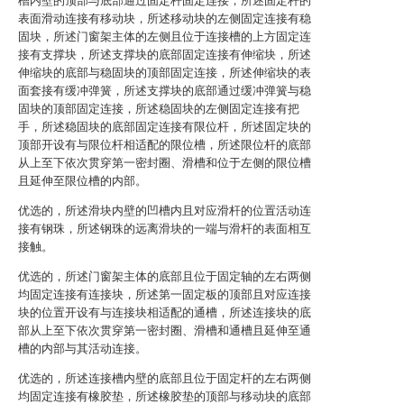
槽内壁的顶部与底部通过固定杆固定连接，所述固定杆的
表面滑动连接有移动块，所述移动块的左侧固定连接有稳
固块，所述门窗架主体的左侧且位于连接槽的上方固定连
接有支撑块，所述支撑块的底部固定连接有伸缩块，所述
伸缩块的底部与稳固块的顶部固定连接，所述伸缩块的表
面套接有缓冲弹簧，所述支撑块的底部通过缓冲弹簧与稳
固块的顶部固定连接，所述稳固块的左侧固定连接有把
手，所述稳固块的底部固定连接有限位杆，所述固定块的
顶部开设有与限位杆相适配的限位槽，所述限位杆的底部
从上至下依次贯穿第一密封圈、滑槽和位于左侧的限位槽
且延伸至限位槽的内部。
优选的，所述滑块内壁的凹槽内且对应滑杆的位置活动连
接有钢珠，所述钢珠的远离滑块的一端与滑杆的表面相互
接触。
优选的，所述门窗架主体的底部且位于固定轴的左右两侧
均固定连接有连接块，所述第一固定板的顶部且对应连接
块的位置开设有与连接块相适配的通槽，所述连接块的底
部从上至下依次贯穿第一密封圈、滑槽和通槽且延伸至通
槽的内部与其活动连接。
优选的，所述连接槽内壁的底部且位于固定杆的左右两侧
均固定连接有橡胶垫，所述橡胶垫的顶部与移动块的底部