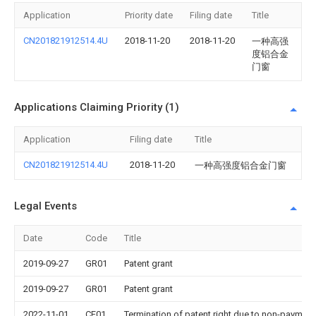
Application
Priority date
Filing date
Title
CN201821912514.4U
2018-11-20
2018-11-20
一种高强
度铝合金
门窗
Applications Claiming Priority (1)
Application
Filing date
Title
CN201821912514.4U
2018-11-20
一种高强度铝合金门窗
Legal Events
Date
Code
Title
2019-09-27
GR01
Patent grant
2019-09-27
GR01
Patent grant
2022-11-01
CF01
Termination of patent right due to non-payment