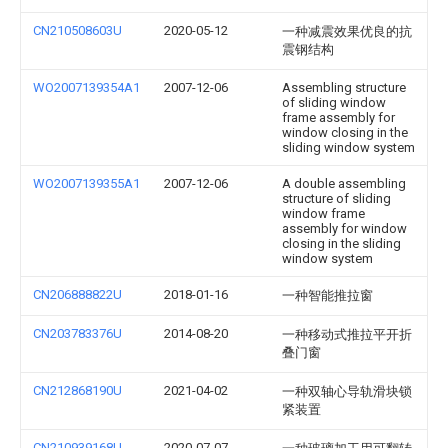
CN210508603U
2020-05-12
一种减震效果优良的抗
震钢结构
WO2007139354A1
2007-12-06
Assembling structure
of sliding window
frame assembly for
window closing in the
sliding window system
WO2007139355A1
2007-12-06
A double assembling
structure of sliding
window frame
assembly for window
closing in the sliding
window system
CN206888822U
2018-01-16
一种智能推拉窗
CN203783376U
2014-08-20
一种移动式推拉平开折
叠门窗
CN212868190U
2021-04-02
一种双轴心导轨滑块锁
紧装置
CN210939168U
2020-07-07