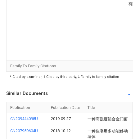
有限
Family To Family Citations
* Cited by examiner, † Cited by third party, ‡ Family to family citation
Similar Documents
Publication
Publication Date
Title
CN209444098U
2019-09-27
一种高强度铝合金门窗
CN207959604U
2018-10-12
一种住宅用多功能移动
墙体