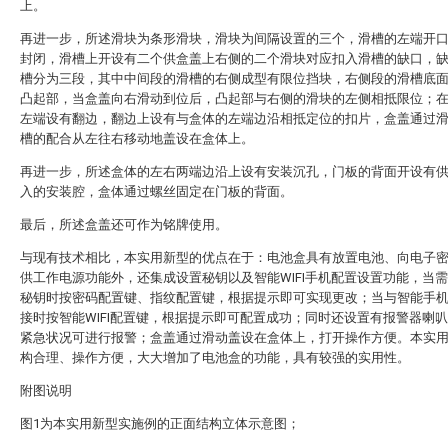
上。
再进一步，所述滑块为条形滑块，滑块为间隔设置的三个，滑槽的左端开
封闭，滑槽上开设有二个供盒盖上右侧的二个滑块对应扣入滑槽的缺口，
槽分为三段，其中中间段的滑槽的右侧成型有限位挡块，右侧段的滑槽底
凸起部，当盒盖向右滑动到位后，凸起部与右侧的滑块的左侧相抵限位；
左端设有翻边，翻边上设有与盒体的左端边沿相抵定位的扣片，盒盖通过
槽的配合从左往右移动地盖设在盒体上。
再进一步，所述盒体的左右两端边沿上设有安装沉孔，门板的背面开设有
入的安装腔，盒体通过螺丝固定在门板的背面。
最后，所述盒盖还可作为铭牌使用。
与现有技术相比，本实用新型的优点在于：电池盒具有放置电池、向电子
供工作电源功能外，还集成设置秘钥以及智能WIFI手机配置设置功能，当
秘钥时按密码配置键、指纹配置键，根据提示即可实现更改；当与智能手
接时按智能WIFI配置键，根据提示即可配置成功；同时还设置有报警器喇
紧急状况可进行报警；盒盖通过滑动盖设在盒体上，打开操作方便。本实
构合理、操作方便，大大增加了电池盒的功能，具有较强的实用性。
附图说明
图1为本实用新型实施例的正面结构立体示意图；