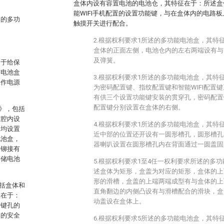
盒体内设有容置电池的电池仓，其特征在于：所述盒
能WIFI手机配置的设置功能键，与在盒体内的电路
箱的多功
触摸开关进行配合。
2.根据权利要求1所述的多功能电池盒，其特
盒体的正面左侧，电池仓内的左右两端设有与
及弹簧。
用于给保
有电池盒
3.根据权利要求1所述的多功能电池盒，其特
工作电源
为密码配置键、指纹配置键和智能WIFI配置
有供三个设置功能键安装的贯穿孔，密码配置键
配置键分别设置在盒体的右侧。
盒》，包括
空腔内设
4.根据权利要求1所述的多功能电池盒，其特
端均设置
近中部的位置还开设有一圆形槽孔，圆形槽孔
电池盒，
器喇叭设置在圆形槽孔内在背面通过一圆盖固
中铆接有
存储电池
5.根据权利要求1至4任一权利要求所述的多
。
述盒体为矩形，盒盖为对应的矩形，盒体的上
形的滑槽，盒盖的上端两端成型有与盒体的上
包括盒体和
直角翻边的内侧凸设有与滑槽配合的滑块，盒
征在于：
动盖设在盒体上。
按键孔的
箱的安全
6.根据权利要求5所述的多功能电池盒，其特