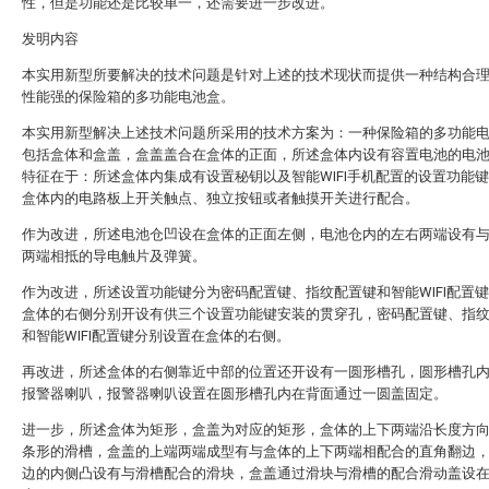
性，但是功能还是比较单一，还需要进一步改进。
发明内容
本实用新型所要解决的技术问题是针对上述的技术现状而提供一种结构合
性能强的保险箱的多功能电池盒。
本实用新型解决上述技术问题所采用的技术方案为：一种保险箱的多功能
包括盒体和盒盖，盒盖盖合在盒体的正面，所述盒体内设有容置电池的电
特征在于：所述盒体内集成有设置秘钥以及智能WIFI手机配置的设置功能
盒体内的电路板上开关触点、独立按钮或者触摸开关进行配合。
作为改进，所述电池仓凹设在盒体的正面左侧，电池仓内的左右两端设有
两端相抵的导电触片及弹簧。
作为改进，所述设置功能键分为密码配置键、指纹配置键和智能WIFI配置
盒体的右侧分别开设有供三个设置功能键安装的贯穿孔，密码配置键、指
和智能WIFI配置键分别设置在盒体的右侧。
再改进，所述盒体的右侧靠近中部的位置还开设有一圆形槽孔，圆形槽孔
报警器喇叭，报警器喇叭设置在圆形槽孔内在背面通过一圆盖固定。
进一步，所述盒体为矩形，盒盖为对应的矩形，盒体的上下两端沿长度方
条形的滑槽，盒盖的上端两端成型有与盒体的上下两端相配合的直角翻边
边的内侧凸设有与滑槽配合的滑块，盒盖通过滑块与滑槽的配合滑动盖设