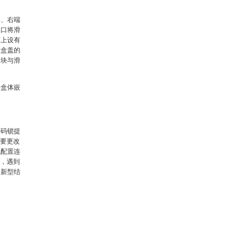
口、右端
缺口将滑
面上设有
在盒盖的
滑块与滑
供盒体嵌
密码锁提
需要更改
机配置连
叭，遇到
用新型结