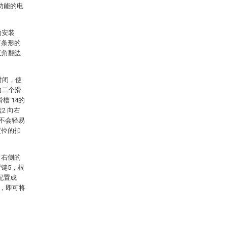
功能的电
的安装
有条形的
直角翻边
封闭，使
的二个滑
槽 14的
2 向右
后不会轻易
定位的扣
1右侧的
置键5，根
配置成
置，即可将