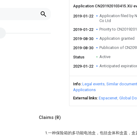
Application CN201920103415.XU e
Application filed b
2019-01-22
Co Ltd
Priority to CN201920
2019-01-22
Application granted
2019-08-30
Publication of CN20
2019-08-30
Active
Status
Anticipated expiratio
2029-01-22
Info
Legal events
Similar documen
Applications
External links
Espacenet
Global Do
Claims
(8)
1.一种保险箱的多功能电池盒，包括盒体和盒盖，