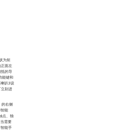
状为矩
的正面左
相抵的导
功能键和
器喇叭3设
可立刻进
 的右侧
和智能
触点、独
，当需要
与智能手