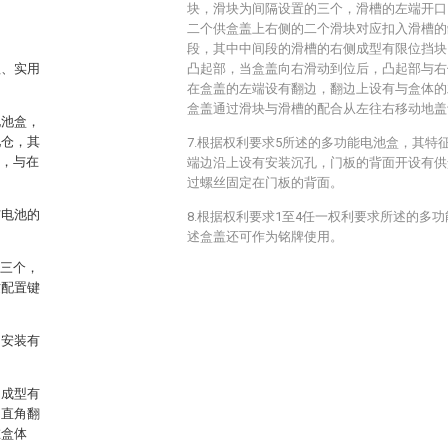
块，滑块为间隔设置的三个，滑槽的左端开口
二个供盒盖上右侧的二个滑块对应扣入滑槽的
段，其中中间段的滑槽的右侧成型有限位挡块
理、实用
凸起部，当盒盖向右滑动到位后，凸起部与右
在盒盖的左端设有翻边，翻边上设有与盒体的
盒盖通过滑块与滑槽的配合从左往右移动地盖
电池盒，
池仓，其
7.根据权利要求5所述的多功能电池盒，其特
键，与在
端边沿上设有安装沉孔，门板的背面开设有供
过螺丝固定在门板的背面。
与电池的
8.根据权利要求1至4任一权利要求所述的多
述盒盖还可作为铭牌使用。
键三个，
纹配置键
内安装有
向成型有
，直角翻
在盒体