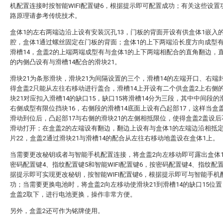
机配置连接时按智能WIFI配置键6，根据提示即可配置成功；有关这些设置
路原理请参考传统技术。
盒体1的左右两端边沿上设有安装沉孔13，门板的背面开设有供盒体1嵌入
腔，盒体1通过螺丝固定在门板的背面；盒体1的上下两端沿长度方向成型
滑槽14，盒盖2的上端两端成型有与盒体1的上下两端相配合的直角翻边，
的内侧凸设有与滑槽14配合的滑块21。
滑块21为条形滑块，滑块21为间隔设置的三个，滑槽14的左端开口、右端
得盒盖2只能从左往右移动进行盖合，滑槽14上开设有二个供盒盖2上右侧
块21对应扣入滑槽14的缺口15，缺口15将滑槽14分为三段，其中中间段的滑
右侧成型有限位挡块16，右侧段的滑槽14底面上设有凸起部17，这样当盒盖
滑动到位后，凸起部17与右侧的滑块21的左侧相抵限位，使得盒盖2盖设
滑动打开；在盒盖2的左端设有翻边，翻边上设有与盒体1的左端边沿相抵
片22，盒盖2通过滑块21与滑槽14的配合从左往右移动地盖设在盒体1上。
当需要更改秘钥或者与智能手机配置连接，将盒盖2向左移动即可露出盒体
密码配置键4、指纹配置键5和智能WIFI配置键6，按密码配置键4、指纹配
据提示即可实现更改秘钥，按智能WIFI配置键6，根据提示即可与智能手机
功；当需要更换电池时，将盒盖2向左移动使滑块21到滑槽14的缺口15位
盒盖2取下，进行电池更换，操作非常方便。
另外，盒盖2还可作为铭牌使用。