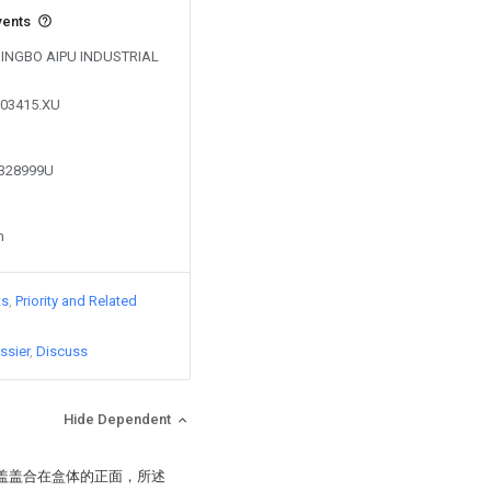
vents
y NINGBO AIPU INDUSTRIAL
103415.XU
9328999U
n
ts
Priority and Related
ssier
Discuss
Hide Dependent
盒盖盖合在盒体的正面，所述