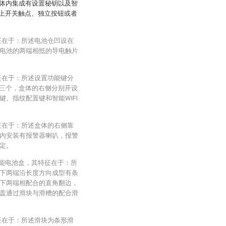
体内集成有设置秘钥以及智
板上开关触点、独立按钮或者
征在于：所述电池仓凹设在
电池的两端相抵的导电触片
征在于：所述设置功能键分
键三个，盒体的右侧分别开设
、指纹配置键和智能WIFI
征在于：所述盒体的右侧靠
内安装有报警器喇叭，报警
定。
功能电池盒，其特征在于：所
下两端沿长度方向成型有条
下两端相配合的直角翻边，
盖通过滑块与滑槽的配合滑
征在于：所述滑块为条形滑