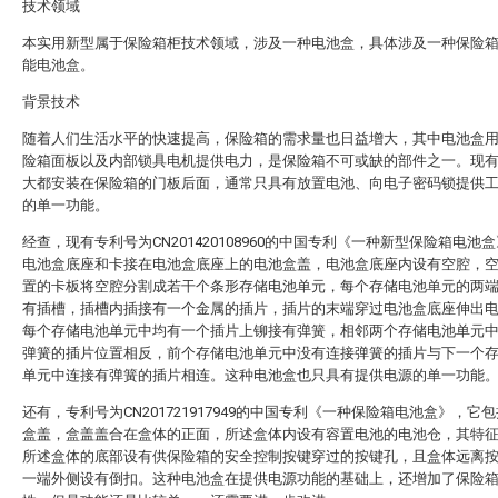
技术领域
本实用新型属于保险箱柜技术领域，涉及一种电池盒，具体涉及一种保险
能电池盒。
背景技术
随着人们生活水平的快速提高，保险箱的需求量也日益增大，其中电池盒
险箱面板以及内部锁具电机提供电力，是保险箱不可或缺的部件之一。现
大都安装在保险箱的门板后面，通常只具有放置电池、向电子密码锁提供
的单一功能。
经查，现有专利号为CN201420108960的中国专利《一种新型保险箱电池
电池盒底座和卡接在电池盒底座上的电池盒盖，电池盒底座内设有空腔，
置的卡板将空腔分割成若干个条形存储电池单元，每个存储电池单元的两
有插槽，插槽内插接有一个金属的插片，插片的末端穿过电池盒底座伸出
每个存储电池单元中均有一个插片上铆接有弹簧，相邻两个存储电池单元
弹簧的插片位置相反，前个存储电池单元中没有连接弹簧的插片与下一个
单元中连接有弹簧的插片相连。这种电池盒也只具有提供电源的单一功能
还有，专利号为CN201721917949的中国专利《一种保险箱电池盒》，它
盒盖，盒盖盖合在盒体的正面，所述盒体内设有容置电池的电池仓，其特
所述盒体的底部设有供保险箱的安全控制按键穿过的按键孔，且盒体远离
一端外侧设有倒扣。这种电池盒在提供电源功能的基础上，还增加了保险