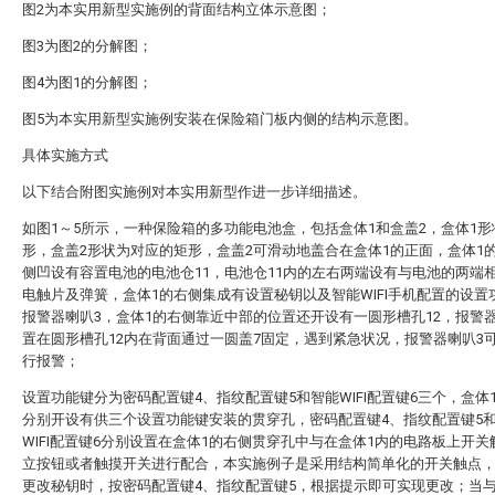
图2为本实用新型实施例的背面结构立体示意图；
图3为图2的分解图；
图4为图1的分解图；
图5为本实用新型实施例安装在保险箱门板内侧的结构示意图。
具体实施方式
以下结合附图实施例对本实用新型作进一步详细描述。
如图1～5所示，一种保险箱的多功能电池盒，包括盒体1和盒盖2，盒体1形
形，盒盖2形状为对应的矩形，盒盖2可滑动地盖合在盒体1的正面，盒体1
侧凹设有容置电池的电池仓11，电池仓11内的左右两端设有与电池的两端
电触片及弹簧，盒体1的右侧集成有设置秘钥以及智能WIFI手机配置的设置
报警器喇叭3，盒体1的右侧靠近中部的位置还开设有一圆形槽孔12，报警
置在圆形槽孔12内在背面通过一圆盖7固定，遇到紧急状况，报警器喇叭3
行报警；
设置功能键分为密码配置键4、指纹配置键5和智能WIFI配置键6三个，盒体1
分别开设有供三个设置功能键安装的贯穿孔，密码配置键4、指纹配置键5
WIFI配置键6分别设置在盒体1的右侧贯穿孔中与在盒体1内的电路板上开关
立按钮或者触摸开关进行配合，本实施例子是采用结构简单化的开关触点
更改秘钥时，按密码配置键4、指纹配置键5，根据提示即可实现更改；当