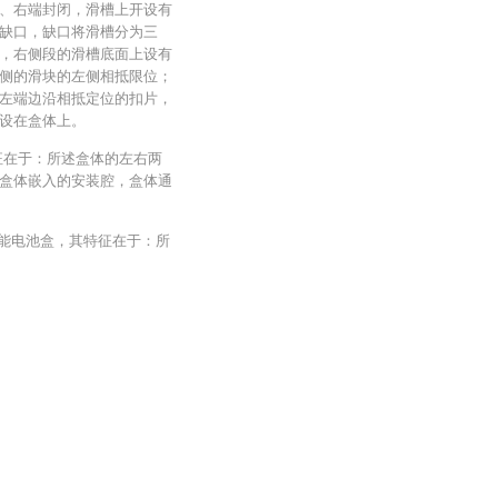
、右端封闭，滑槽上开设有
缺口，缺口将滑槽分为三
，右侧段的滑槽底面上设有
侧的滑块的左侧相抵限位；
左端边沿相抵定位的扣片，
设在盒体上。
征在于：所述盒体的左右两
盒体嵌入的安装腔，盒体通
功能电池盒，其特征在于：所