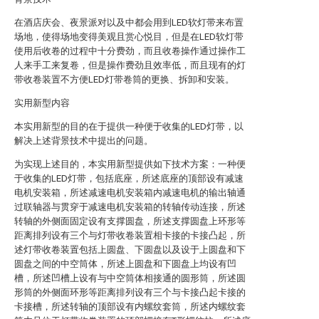
在酒店庆会、夜景派对以及中都会用到LED软灯带来布置
场地，使得场地变得美观且赏心悦目，但是在LED软灯带
使用后收卷的过程中十分费劲，而且收卷操作通过操作工
人来手工来复卷，但是操作费劲且效率低，而且现有的灯
带收卷装置不方便LED灯带卷筒的更换、拆卸和安装。
实用新型内容
本实用新型的目的在于提供一种便于收集的LED灯带，以
解决上述背景技术中提出的问题。
为实现上述目的，本实用新型提供如下技术方案：一种便
于收集的LED灯带，包括底座，所述底座的顶部设有减速
电机安装箱，所述减速电机安装箱内减速电机的输出轴通
过联轴器与贯穿于减速电机安装箱的转轴传动连接，所述
转轴的外侧面固定设有支撑圆盘，所述支撑圆盘上环形等
距离排列设有三个与灯带收卷装置相卡接的卡接凸起，所
述灯带收卷装置包括上圆盘、下圆盘以及设于上圆盘和下
圆盘之间的中空筒体，所述上圆盘和下圆盘上均设有凹
槽，所述凹槽上设有与中空筒体相接通的圆形筒，所述圆
形筒的外侧面环形等距离排列设有三个与卡接凸起卡接的
卡接槽，所述转轴的顶部设有内螺纹套筒，所述内螺纹套