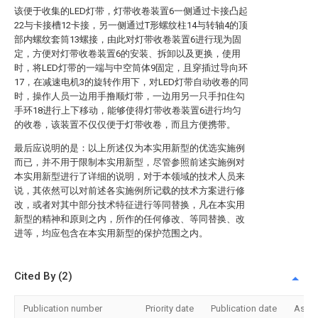
该便于收集的LED灯带，灯带收卷装置6一侧通过卡接凸起
22与卡接槽12卡接，另一侧通过T形螺纹柱14与转轴4的顶
部内螺纹套筒13螺接，由此对灯带收卷装置6进行现为固
定，方便对灯带收卷装置6的安装、拆卸以及更换，使用
时，将LED灯带的一端与中空筒体9固定，且穿插过导向环
17，在减速电机3的旋转作用下，对LED灯带自动收卷的同
时，操作人员一边用手撸顺灯带，一边用另一只手扣住勾
手环18进行上下移动，能够使得灯带收卷装置6进行均匀
的收卷，该装置不仅仅便于灯带收卷，而且方便携带。
最后应说明的是：以上所述仅为本实用新型的优选实施例
而已，并不用于限制本实用新型，尽管参照前述实施例对
本实用新型进行了详细的说明，对于本领域的技术人员来
说，其依然可以对前述各实施例所记载的技术方案进行修
改，或者对其中部分技术特征进行等同替换，凡在本实用
新型的精神和原则之内，所作的任何修改、等同替换、改
进等，均应包含在本实用新型的保护范围之内。
Cited By (2)
Publication number
Priority date
Publication date
Assi