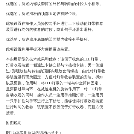
优选的，所述内螺纹套筒的外径与转轴的外径大小相等。
优选的，所述滑杆的顶部固定设有限位板。
此项设置在操作人员操控勾手环进行上下移动使灯带收卷
装置进行均匀的收卷的时候，防止勾手环滑出滑杆。
优选的，所述底座底部的凹面槽内铰接有手提环。
此项设置利用手提环方便携带该装置。
本实用新型的技术效果和优点：该便于收集的LED灯带，
灯带收卷装置一侧通过卡接凸起与卡接槽卡接，另一侧通
过T形螺纹柱与转轴的顶部内螺纹套筒螺接，由此对灯带收
卷装置进行现为固定，方便对灯带收卷装置的安装、拆卸
以及更换，使用时，将LED灯带的一端与中空筒体固定，
且穿插过导向环，在减速电机的旋转作用下，对LED灯带
自动收卷的同时，操作人员一边用手撸顺灯带，一边用另
一只手扣住勾手环进行上下移动，能够使得灯带收卷装置
进行均匀的收卷，该装置不仅仅便于灯带收卷，而且方便
携带。
附图说明
图1为本实用新型的结构示意图；