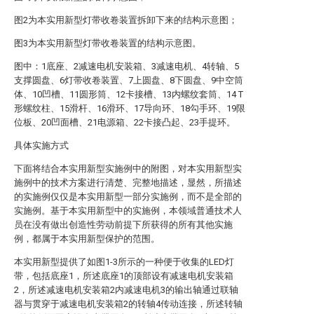
图2为本实用新型灯带收卷装置拆卸下来的结构示意图；
图3为本实用新型灯带收卷装置的结构示意图。
图中：1底座、2减速电机安装箱、3减速电机、4转轴、5
支撑圆盘、6灯带收卷装置、7上圆盘、8下圆盘、9中空筒
体、10凹槽、11圆形筒、12卡接槽、13内螺纹套筒、14 T
形螺纹柱、15滑杆、16滑环、17导向环、18勾手环、19限
位板、20凹面槽、21电源箱、22卡接凸起、23手提环。
具体实施方式
下面将结合本实用新型实施例中的附图，对本实用新型实
施例中的技术方案进行清楚、完整地描述，显然，所描述
的实施例仅仅是本实用新型一部分实施例，而不是全部的
实施例。基于本实用新型中的实施例，本领域普通技术人
员在没有做出创造性劳动前提下所获得的所有其他实施
例，都属于本实用新型保护的范围。
本实用新型提供了如图1-3所示的一种便于收集的LED灯
带，包括底座1，所述底座1的顶部设有减速电机安装箱
2，所述减速电机安装箱2内减速电机3的输出轴通过联轴
器与贯穿于减速电机安装箱2的转轴4传动连接，所述转轴