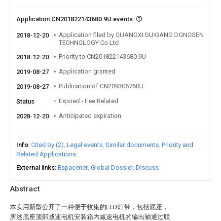
Application CN201822143680.9U events
Application filed by GUANGXI GUIGANG DONGSEN
2018-12-20
TECHNOLOGY Co Ltd
Priority to CN201822143680.9U
2018-12-20
Application granted
2019-08-27
Publication of CN209306760U
2019-08-27
Expired - Fee Related
Status
Anticipated expiration
2028-12-20
Info
Cited by (2)
Legal events
Similar documents
Priority and
Related Applications
External links
Espacenet
Global Dossier
Discuss
Abstract
本实用新型公开了一种便于收集的LED灯带，包括底座，
所述底座顶部减速电机安装箱内减速电机的输出轴通过联