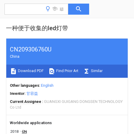
一种便于收集的led灯带
CN209306760U
China
Download PDF
Find Prior Art
Similar
Other languages
English
Inventor
甘容益
Current Assignee
GUANGXI GUIGANG DONGSEN TECHNOLOGY
Co Ltd
Worldwide applications
2018
CN