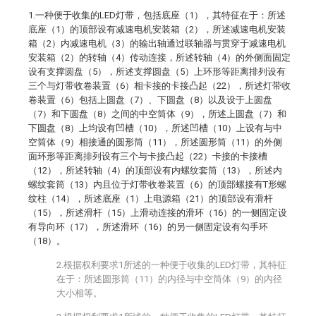
1.一种便于收集的LED灯带，包括底座（1），其特征在于：所述
底座（1）的顶部设有减速电机安装箱（2），所述减速电机安装
箱（2）内减速电机（3）的输出轴通过联轴器与贯穿于减速电机
安装箱（2）的转轴（4）传动连接，所述转轴（4）的外侧面固定
设有支撑圆盘（5），所述支撑圆盘（5）上环形等距离排列设有
三个与灯带收卷装置（6）相卡接的卡接凸起（22），所述灯带收
卷装置（6）包括上圆盘（7）、下圆盘（8）以及设于上圆盘
（7）和下圆盘（8）之间的中空筒体（9），所述上圆盘（7）和
下圆盘（8）上均设有凹槽（10），所述凹槽（10）上设有与中
空筒体（9）相接通的圆形筒（11），所述圆形筒（11）的外侧
面环形等距离排列设有三个与卡接凸起（22）卡接的卡接槽
（12），所述转轴（4）的顶部设有内螺纹套筒（13），所述内
螺纹套筒（13）内且位于灯带收卷装置（6）的顶部螺接有T形螺
纹柱（14），所述底座（1）上电源箱（21）的顶部设有滑杆
（15），所述滑杆（15）上滑动连接的滑环（16）的一侧固定设
有导向环（17），所述滑环（16）的另一侧固定设有勾手环
（18）。
2.根据权利要求1所述的一种便于收集的LED灯带，其特征
在于：所述圆形筒（11）的内径与中空筒体（9）的内径
大小相等。