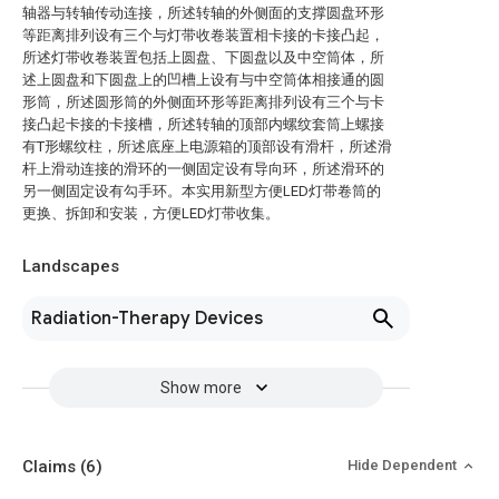
轴器与转轴传动连接，所述转轴的外侧面的支撑圆盘环形
等距离排列设有三个与灯带收卷装置相卡接的卡接凸起，
所述灯带收卷装置包括上圆盘、下圆盘以及中空筒体，所
述上圆盘和下圆盘上的凹槽上设有与中空筒体相接通的圆
形筒，所述圆形筒的外侧面环形等距离排列设有三个与卡
接凸起卡接的卡接槽，所述转轴的顶部内螺纹套筒上螺接
有T形螺纹柱，所述底座上电源箱的顶部设有滑杆，所述滑
杆上滑动连接的滑环的一侧固定设有导向环，所述滑环的
另一侧固定设有勾手环。本实用新型方便LED灯带卷筒的
更换、拆卸和安装，方便LED灯带收集。
Landscapes
Radiation-Therapy Devices
Show more
Claims
(6)
Hide Dependent