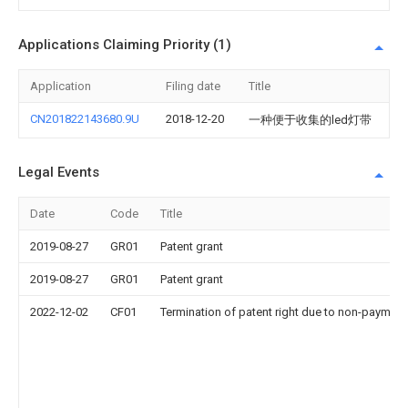
Applications Claiming Priority (1)
Application
Filing date
Title
CN201822143680.9U
2018-12-20
一种便于收集的led灯带
Legal Events
Date
Code
Title
2019-08-27
GR01
Patent grant
2019-08-27
GR01
Patent grant
2022-12-02
CF01
Termination of patent right due to non-payment