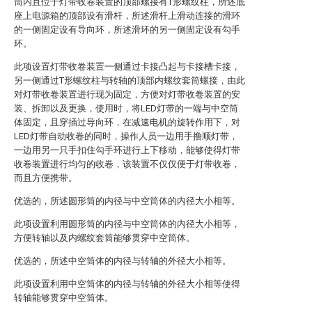
筒内且位于灯带收卷装置的顶部螺接有T形螺纹柱，所述底
座上电源箱的顶部设有滑杆，所述滑杆上滑动连接的滑环
的一侧固定设有导向环，所述滑环的另一侧固定设有勾手
环。
此项设置灯带收卷装置一侧通过卡接凸起与卡接槽卡接，
另一侧通过T形螺纹柱与转轴的顶部内螺纹套筒螺接，由此
对灯带收卷装置进行现为固定，方便对灯带收卷装置的安
装、拆卸以及更换，使用时，将LED灯带的一端与中空筒
体固定，且穿插过导向环，在减速电机的旋转作用下，对
LED灯带自动收卷的同时，操作人员一边用手撸顺灯带，
一边用另一只手扣住勾手环进行上下移动，能够使得灯带
收卷装置进行均匀的收卷，该装置不仅仅便于灯带收卷，
而且方便携带。
优选的，所述圆形筒的内径与中空筒体的内径大小相等。
此项设置利用圆形筒的内径与中空筒体的内径大小相等，
方便转轴以及内螺纹套筒能够贯穿中空筒体。
优选的，所述中空筒体的内径与转轴的外径大小相等。
此项设置利用中空筒体的内径与转轴的外径大小相等使得
转轴能够贯穿中空筒体。