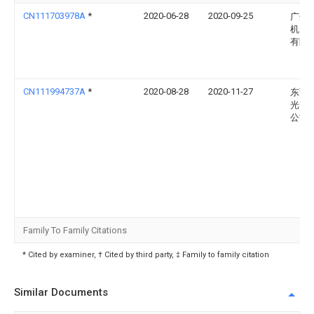
CN111703978A
*
2020-06-28
2020-09-25
广州
机电
有限
CN111994737A
*
2020-08-28
2020-11-27
东莞
光电
公司
Family To Family Citations
* Cited by examiner, † Cited by third party, ‡ Family to family citation
Similar Documents