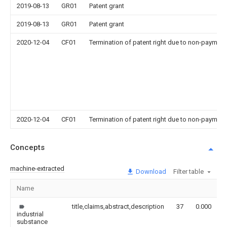
2019-08-13
GR01
Patent grant
2019-08-13
GR01
Patent grant
2020-12-04
CF01
Termination of patent right due to non-payment
2020-12-04
CF01
Termination of patent right due to non-payment
Concepts
machine-extracted
Download
Filter table
Name
title,claims,abstract,description
37
0.000
industrial
substance