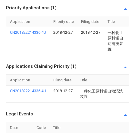
Priority Applications (1)
Application
Priority date
Filing date
Title
CN201822214336.4U
2018-12-27
2018-12-27
一种化工
原料罐自
动清洗装
置
Applications Claiming Priority (1)
Application
Filing date
Title
CN201822214336.4U
2018-12-27
一种化工原料罐自动清洗
装置
Legal Events
Date
Code
Title