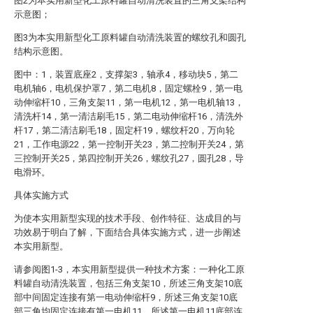
图2为本实用新型化工原料罐自动清洗装置的三角支架结构
示意图；
图3为本实用新型化工原料罐自动清洗装置的螺纹孔和圆孔
结构示意图。
图中：1，装置底座2，支撑架3，轴承4，移动块5，第二
电机轴6，电机保护罩7，第二电机8，固定螺栓9，第一电
动伸缩杆10，三角支架11，第一电机12，第一电机轴13，
清洗杆14，第一清洁刷毛15，第二电动伸缩杆16，清洗外
杆17，第二清洁刷毛18，固定杆19，螺纹杆20，万向轮
21，工作电源22，第一控制开关23，第二控制开关24，第
三控制开关25，第四控制开关26，螺纹孔27，圆孔28，导
电滑环。
具体实施方式
为使本实用新型实现的技术手段、创作特征、达成目的与
功效易于明白了解，下面结合具体实施方式，进一步阐述
本实用新型。
请参阅图1-3，本实用新型提供一种技术方案：一种化工原
料罐自动清洗装置，包括三角支架10，所述三角支架10底
部中间固定连接有第一电动伸缩杆9，所述三角支架10底
部三角均固定连接有第一电机11，所述第一电机11底部连