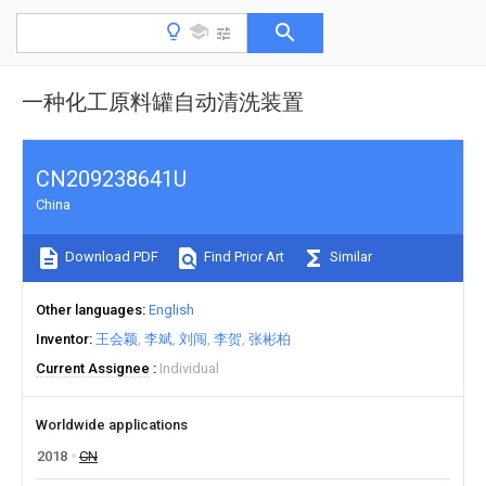
一种化工原料罐自动清洗装置
CN209238641U
China
Download PDF
Find Prior Art
Similar
Other languages
English
Inventor
王会颖
李斌
刘闯
李贺
张彬柏
Current Assignee
Individual
Worldwide applications
2018
CN