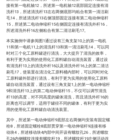
接有第一电机轴12，所述第一电机轴12底部固定连接有清
洗杆13，所述清洗杆13左右两侧底部均粘合有第一清洁刷
毛14，所述清洗杆13右侧顶部固定连接有第二电动伸缩杆
15，所述第二电动伸缩杆15右侧固定连接有清洗外杆16，
所述清洗外杆16左侧粘合有第二清洁刷毛17。
本实施例中请参阅图1通过设有三角支架10上的第一电机
11和第一电机11上的清洗杆13和第一清洁刷毛14，可以同
时对三个化工原料罐进行清洗，大大提升了清洗的效率，
有利于更为实用的使用化工原料罐自动清洗装置，通过设
有清洗杆13上的清洗外杆16以及清洗外杆16上的第二清洁
刷毛17，使装置在清洁化工原料桶内部时，可以同时对化
工原料罐外部进行清洗，有利于更为实用的使用化工原料
罐自动清洗装置，通过设有三角支架1上的第一电动伸缩杆
9和清洗杆13上的第二电动伸缩杆15，不仅可以调节清洗
杆13的高度，对不同高度的罐体清洗，而且清洗外杆16的
距离也可以调节，适用于罐径不同的罐体，有利于更为实
用的使用化工原料罐自动清洗装置。
其中，所述第一电动伸缩杆9底部左右两侧均安装有固定螺
栓8，所述固定螺栓8底部贯穿第一电动伸缩杆9连接有移
动块4，所述移动块4内部中间开设有螺纹孔26，所述螺纹
孔26内侧螺纹连接有螺纹杆19，所述螺纹杆19左侧活动连