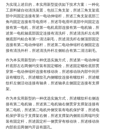
为实现上述目的，本实用新型提供如下技术方案：一种化
工原料罐自动清洗装置，包括三角支架，所述三角支架底
部中间固定连接有第一电动伸缩杆，所述三角支架底部三
角均固定连接有导电滑环，所述导电滑环底部中间固定连
接有第一电机，所述第一电机底部连接有第一电机轴，所
述第一电机轴底部固定连接有清洗杆，所述清洗杆左右两
侧底部均粘合有第一清洁刷毛，所述清洗杆右侧顶部固定
连接有第二电动伸缩杆，所述第二电动伸缩杆右侧固定连
接有清洗外杆，所述清洗外杆左侧粘合有第二清洁刷毛。
作为本实用新型的一种优选实施方式，所述第一电动伸缩
杆底部左右两侧均安装有固定螺栓，所述固定螺栓底部贯
穿第一电动伸缩杆连接有移动块，所述移动块内部中间开
设有螺纹孔，所述螺纹孔内侧螺纹连接有螺纹杆，所述螺
纹杆左侧活动连接有轴承，所述轴承左侧固定连接有支撑
架。
作为本实用新型的一种优选实施方式，所述螺纹杆右侧连
接有第二电机轴，所述第二电机轴右侧贯穿支撑架连接有
第二电机，所述第二电机外侧安装有电机保护罩，所述电
机保护罩位于支撑架右侧，所述支撑架内侧前后两端均安
装有固定杆，所述固定杆一侧贯穿有移动块，所述移动块
内部前后两侧均开设有圆孔。