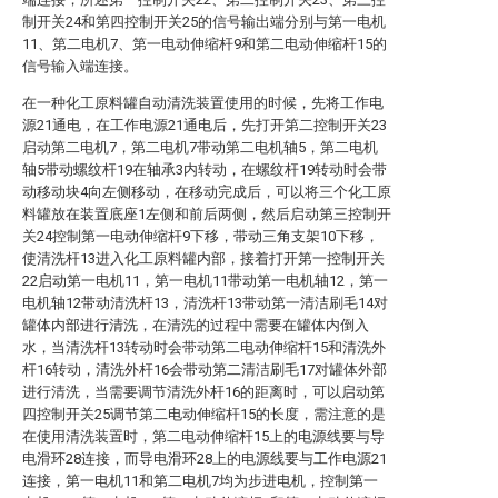
制开关24和第四控制开关25的信号输出端分别与第一电机
11、第二电机7、第一电动伸缩杆9和第二电动伸缩杆15的
信号输入端连接。
在一种化工原料罐自动清洗装置使用的时候，先将工作电
源21通电，在工作电源21通电后，先打开第二控制开关23
启动第二电机7，第二电机7带动第二电机轴5，第二电机
轴5带动螺纹杆19在轴承3内转动，在螺纹杆19转动时会带
动移动块4向左侧移动，在移动完成后，可以将三个化工原
料罐放在装置底座1左侧和前后两侧，然后启动第三控制开
关24控制第一电动伸缩杆9下移，带动三角支架10下移，
使清洗杆13进入化工原料罐内部，接着打开第一控制开关
22启动第一电机11，第一电机11带动第一电机轴12，第一
电机轴12带动清洗杆13，清洗杆13带动第一清洁刷毛14对
罐体内部进行清洗，在清洗的过程中需要在罐体内倒入
水，当清洗杆13转动时会带动第二电动伸缩杆15和清洗外
杆16转动，清洗外杆16会带动第二清洁刷毛17对罐体外部
进行清洗，当需要调节清洗外杆16的距离时，可以启动第
四控制开关25调节第二电动伸缩杆15的长度，需注意的是
在使用清洗装置时，第二电动伸缩杆15上的电源线要与导
电滑环28连接，而导电滑环28上的电源线要与工作电源21
连接，第一电机11和第二电机7均为步进电机，控制第一