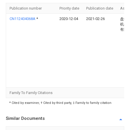
Publication number
Priority date
Publication date
Assi
CN112404068A
*
2020-12-04
2021-02-26
盘锦
机械
有限
Family To Family Citations
* Cited by examiner, † Cited by third party, ‡ Family to family citation
Similar Documents