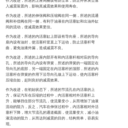
作为改进，所述的上座周圈设有防尘罩，防止外界灰尘落
入减震装置内，影响其减震效果和使用寿命。
作为改进，所述的伸张阀和压缩阀在同一侧，所述的流通
阀和补偿阀在同一侧，有利于油液在内活塞缸和出油外缸
间的流动，使减震效果更佳。
作为改进，所述的内活塞缸上部设有导向座，所述的导向
座内设有油封，使活塞杆竖直上下运动，防止活塞杆弯
曲，避免油液外漏，造成减震不良。
作为改进，所述的上座内部开有和内活塞杆相对应的导向
孔，所述的导向孔内设有弹簧，所述的弹簧的一端固定在
导向孔的底部，另一端固定在内活塞杆的顶部，所述的内
活塞杆在弹簧的作用下沿导向孔做上下运动，使内活塞杆
压缩自如，起到良好的减震效果。
作为改进，在初始状态下，所述的节流孔在内活塞的上
方，保证汽车在压缩的过程中，内活塞相对外活塞杆上
升，能够挡住部分节流孔，使流量变小，从而增加了油液
流动的阻力，反之，汽车在伸张过程中，内活塞相对外活
塞杆下降，增大节流孔的通道截面，使流量变大，减小油
液流动的阻力，从而达到减震的目的，结构简单，容易实
现。