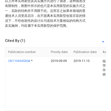
以上对本实用新型及其实施方式进行了描述，这种描述没
有限制性，附图中所示的也只是本实用新型的实施方式之
一，实际的结构并不局限于此。总而言之如果本领域的普
通技术人员受其启示，在不脱离本实用新型创造宗旨的情
况下，不经创造性的设计出与该技术方案相似的结构方式
及实施例，均应属于本实用新型的保护范围。
Cited By (1)
Publication number
Priority date
Publication date
Assi
CN110454536A
*
2019-09-09
2019-11-15
临沂
学技
作与
研究