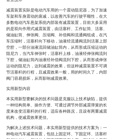
减震装置实际是电动汽车用的一个震动阻尼器，为了加速
车架和车身震动的衰减，以改善汽车的行驶平顺性，在大
多数电动汽车悬架系统内部装有减震装置，目前大多采用
的是双向作用式减震装置，由活塞杆、工作缸筒、活塞、
储油缸筒、伸张阀、压缩阀、补偿阀和流通阀组成，在汽
车压缩时，活塞杆向下移动，油液经流通阀流到活塞上部
空腔，一部分油液流回储油缸筒内，从而形成压缩运动的
阻尼力，当汽车伸张时，活塞杆上移，油液经伸张阀流到
下腔，储油缸筒内油液经补偿阀流到下腔，从而形成伸张
运动的阻尼力，达到减震的效果，但这种减震装置不可调
节活塞杆的行程，且减震效果一般，用的时间久了，内部
阀门容易损坏，从而影响减震效果。
实用新型内容
本实用新型要解决的技术问题是克服以上技术缺陷，提供
一种结构简单、操作方便、可通过调节外部减震弹簧的长
度来改变活塞杆的行程，适应各种路况，且设有两重减震
机构，使减震效果更佳。
为解决上述技术问题，本实用新型提供的技术方案为：一
种电动汽车减震装置，包括上固定环、下固定环、活塞杆