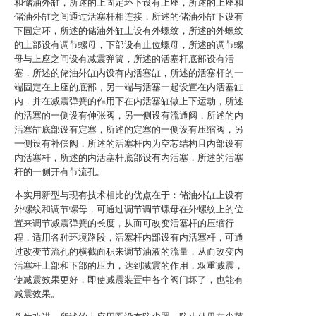
和储油外缸，所述的上固定环下设有上座，所述的上座和
储油外缸之间通过活塞杆相连接，所述的储油外缸下设有
下固定环，所述的储油外缸上设有外螺纹，所述的外螺纹
的上部设有调节螺母，下部设有止位螺母，所述的调节螺
母与上座之间设有减震弹簧，所述的活塞杆底部设有活
塞，所述的储油外缸内设有内活塞缸，所述的活塞杆的一
端固定在上座的底部，另一端与活塞一起设置在内活塞缸
内，并在减震弹簧的作用下在内活塞缸做上下运动，所述
的活塞的一侧设有伸张阀，另一侧设有流通阀，所述的内
活塞缸底部设有定塞，所述的定塞的一侧设有压缩阀，另
一侧设有补偿阀，所述的活塞杆内为空芯结构且内部设有
内活塞杆，所述的内活塞杆底部设有内活塞，所述的活塞
杆的一侧开有节流孔。
本实用新型与现有技术相比的优点在于：储油外缸上设有
外螺纹和调节螺母，可通过调节调节螺母在外螺纹上的位
置来调节减震弹簧的长度，从而可改变活塞杆的压缩行
程，适用各种环境路段，活塞杆内部设有内活塞杆，可通
过改变节流孔的横截面积来调节油液的流量，从而改变内
活塞杆上部和下部的压力，达到减震的作用，双重减震，
使减震效果更好，即使减震装置中各个阀门坏了，也能有
减震效果。