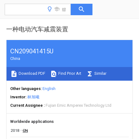
一种电动汽车减震装置
CN209041415U
China
Download PDF
Find Prior Art
Similar
Other languages
English
Inventor
林旭曦
Current Assignee
Fujian Emic Amperex Technology Ltd
Worldwide applications
2018
CN