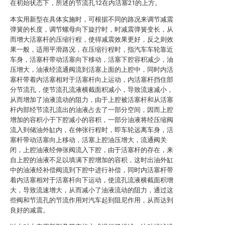
在初始状态下，所述的节流孔12在内活塞21的上方。
本实用新型在具体实施时，可根据不同的路况来调节减震
弹簧的长度，调节螺母向下旋拧时，时减震弹簧变长，从
而增大活塞杆的压缩行程，使得减震效果更好，反之则效
果一般，适用平滑路况，在压缩行程时，指汽车车轮靠近
车身，活塞杆带动活塞向下移动，活塞下腔容积减少，油
压增大，油液经流通阀流到活塞上面的上腔中，同时内活
塞杆带着内活塞相对于活塞杆向上运动，内活塞杆挡住部
分节流孔，使节流孔流液横截面积减小，导致流速减小，
从而增加了油液流动的阻力，由于上腔被活塞杆和从活塞
杆内部经节流孔流出的油液占去了一部分空间，因而上腔
增加的容积小于下腔减小的容积，一部分油液将经压缩阀
流入到储油外缸内，在伸张行程时，即车轮远离车身，活
塞杆带动活塞向上移动，活塞上腔油压增大，流通阀关
闭，上腔油液经伸张阀流入下腔，由于活塞杆的存在，来
自上腔的油液不足以填满下腔增加的容积，这时出油外缸
中的油液经补偿阀流到下腔中进行补偿，同时内活塞杆带
着内活塞相对于活塞杆向下运动，使流孔流液横截面积增
大，导致流速增大，从而减小了油液流动的阻力，通过这
些阀和节流孔的节流作用对汽车起到阻尼作用，从而达到
良好的减震。