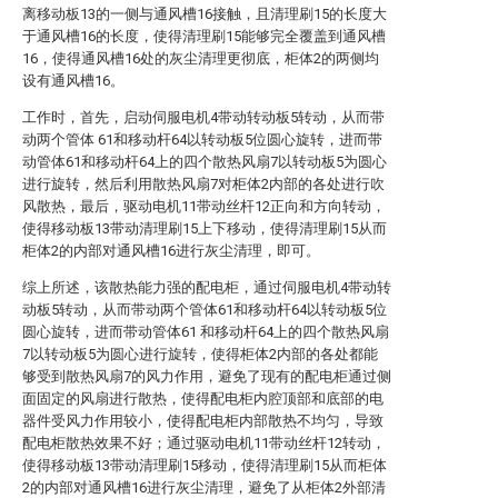
离移动板13的一侧与通风槽16接触，且清理刷15的长度大
于通风槽16的长度，使得清理刷15能够完全覆盖到通风槽
16，使得通风槽16处的灰尘清理更彻底，柜体2的两侧均
设有通风槽16。
工作时，首先，启动伺服电机4带动转动板5转动，从而带
动两个管体 61和移动杆64以转动板5位圆心旋转，进而带
动管体61和移动杆64上的四个散热风扇7以转动板5为圆心
进行旋转，然后利用散热风扇7对柜体2内部的各处进行吹
风散热，最后，驱动电机11带动丝杆12正向和方向转动，
使得移动板13带动清理刷15上下移动，使得清理刷15从而
柜体2的内部对通风槽16进行灰尘清理，即可。
综上所述，该散热能力强的配电柜，通过伺服电机4带动转
动板5转动，从而带动两个管体61和移动杆64以转动板5位
圆心旋转，进而带动管体61 和移动杆64上的四个散热风扇
7以转动板5为圆心进行旋转，使得柜体2内部的各处都能
够受到散热风扇7的风力作用，避免了现有的配电柜通过侧
面固定的风扇进行散热，使得配电柜内腔顶部和底部的电
器件受风力作用较小，使得配电柜内部散热不均匀，导致
配电柜散热效果不好；通过驱动电机11带动丝杆12转动，
使得移动板13带动清理刷15移动，使得清理刷15从而柜体
2的内部对通风槽16进行灰尘清理，避免了从柜体2外部清