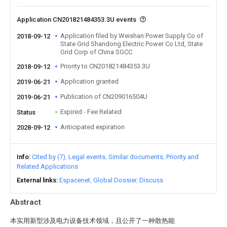
Application CN201821484353.3U events
Application filed by Weishan Power Supply Co of
2018-09-12
State Grid Shandong Electric Power Co Ltd, State
Grid Corp of China SGCC
Priority to CN201821484353.3U
2018-09-12
Application granted
2019-06-21
Publication of CN209016504U
2019-06-21
Expired - Fee Related
Status
Anticipated expiration
2028-09-12
Info
Cited by (7)
Legal events
Similar documents
Priority and
Related Applications
External links
Espacenet
Global Dossier
Discuss
Abstract
本实用新型涉及电力设备技术领域，且公开了一种散热能