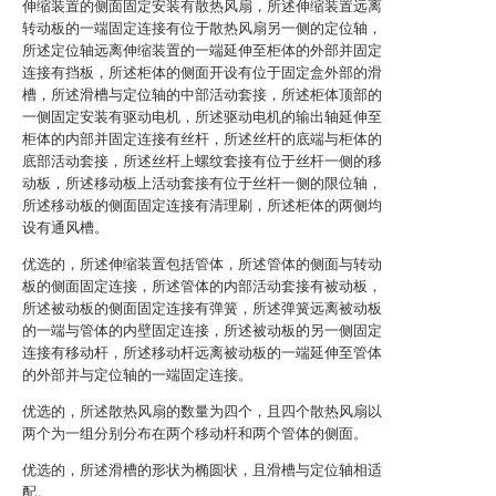
伸缩装置的侧面固定安装有散热风扇，所述伸缩装置远离
转动板的一端固定连接有位于散热风扇另一侧的定位轴，
所述定位轴远离伸缩装置的一端延伸至柜体的外部并固定
连接有挡板，所述柜体的侧面开设有位于固定盒外部的滑
槽，所述滑槽与定位轴的中部活动套接，所述柜体顶部的
一侧固定安装有驱动电机，所述驱动电机的输出轴延伸至
柜体的内部并固定连接有丝杆，所述丝杆的底端与柜体的
底部活动套接，所述丝杆上螺纹套接有位于丝杆一侧的移
动板，所述移动板上活动套接有位于丝杆一侧的限位轴，
所述移动板的侧面固定连接有清理刷，所述柜体的两侧均
设有通风槽。
优选的，所述伸缩装置包括管体，所述管体的侧面与转动
板的侧面固定连接，所述管体的内部活动套接有被动板，
所述被动板的侧面固定连接有弹簧，所述弹簧远离被动板
的一端与管体的内壁固定连接，所述被动板的另一侧固定
连接有移动杆，所述移动杆远离被动板的一端延伸至管体
的外部并与定位轴的一端固定连接。
优选的，所述散热风扇的数量为四个，且四个散热风扇以
两个为一组分别分布在两个移动杆和两个管体的侧面。
优选的，所述滑槽的形状为椭圆状，且滑槽与定位轴相适
配。