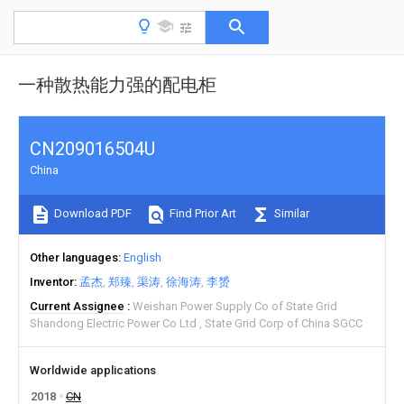
一种散热能力强的配电柜
CN209016504U
China
Download PDF
Find Prior Art
Similar
Other languages
English
Inventor
孟杰
郑臻
渠涛
徐海涛
李赟
Current Assignee
Weishan Power Supply Co of State Grid
Shandong Electric Power Co Ltd
State Grid Corp of China SGCC
Worldwide applications
2018
CN