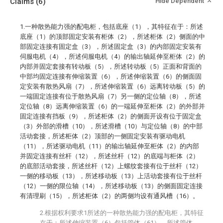
Claims
(6)
Hide Dependent
1.一种散热能力强的配电柜，包括底座（1），其特征在于：所述
底座（1）的顶部固定安装有柜体（2），所述柜体（2）侧面的中
部固定连接有固定盒（3），所述固定盒（3）的内部固定安装有
伺服电机（4），所述伺服电机（4）的输出轴延伸至柜体（2）的
内部并固定套接有转动板（5），所述转动板（5）正面和背面的
中部均固定连接有伸缩装置（6），所述伸缩装置（6）的侧面固
定安装有散热风扇（7），所述伸缩装置（6）远离转动板（5）的
一端固定连接有位于散热风扇（7）另一侧的定位轴（8），所述
定位轴（8）远离伸缩装置（6）的一端延伸至柜体（2）的外部并
固定连接有挡板（9），所述柜体（2）的侧面开设有位于固定盒
（3）外部的滑槽（10），所述滑槽（10）与定位轴（8）的中部
活动套接，所述柜体（2）顶部的一侧固定安装有驱动电机
（11），所述驱动电机（11）的输出轴延伸至柜体（2）的内部
并固定连接有丝杆（12），所述丝杆（12）的底端与柜体（2）
的底部活动套接，所述丝杆（12）上螺纹套接有位于丝杆（12）
一侧的移动板（13），所述移动板（13）上活动套接有位于丝杆
（12）一侧的限位轴（14），所述移动板（13）的侧面固定连接
有清理刷（15），所述柜体（2）的两侧均设有通风槽（16）。
2.根据权利要求1所述的一种散热能力强的配电柜，其特征
在于：所述伸缩装置（6）包括管体（61），所述管体