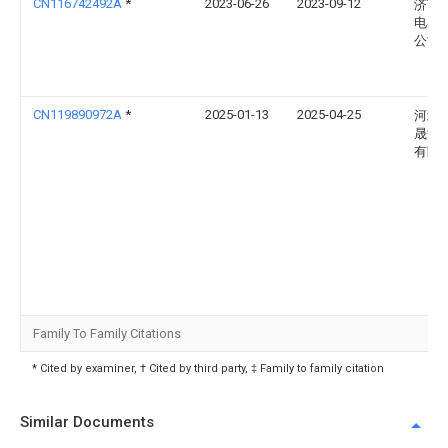
CN116742492A
*
2023-06-26
2023-09-12
济南
电器
公司
CN119890972A
*
2025-01-13
2025-04-25
河北
晟源
有限
Family To Family Citations
* Cited by examiner, † Cited by third party, ‡ Family to family citation
Similar Documents