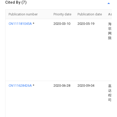
Cited By (7)
Publication number
Priority date
Publication date
Assi
CN111181045A
*
2020-03-10
2020-05-19
海安
菲斯
网科
限公
CN111628426A
*
2020-06-28
2020-09-04
嘉兴
达电
程有
司