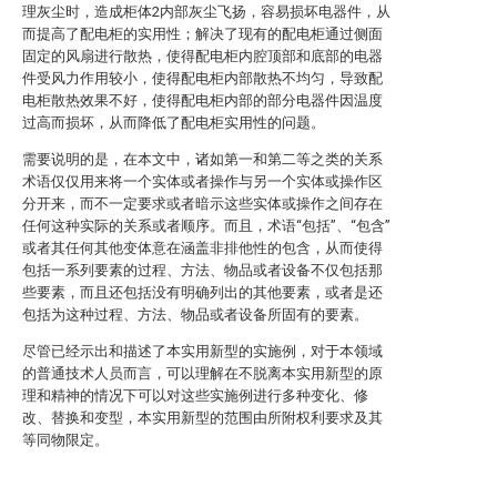
理灰尘时，造成柜体2内部灰尘飞扬，容易损坏电器件，从
而提高了配电柜的实用性；解决了现有的配电柜通过侧面
固定的风扇进行散热，使得配电柜内腔顶部和底部的电器
件受风力作用较小，使得配电柜内部散热不均匀，导致配
电柜散热效果不好，使得配电柜内部的部分电器件因温度
过高而损坏，从而降低了配电柜实用性的问题。
需要说明的是，在本文中，诸如第一和第二等之类的关系
术语仅仅用来将一个实体或者操作与另一个实体或操作区
分开来，而不一定要求或者暗示这些实体或操作之间存在
任何这种实际的关系或者顺序。而且，术语“包括”、“包含”
或者其任何其他变体意在涵盖非排他性的包含，从而使得
包括一系列要素的过程、方法、物品或者设备不仅包括那
些要素，而且还包括没有明确列出的其他要素，或者是还
包括为这种过程、方法、物品或者设备所固有的要素。
尽管已经示出和描述了本实用新型的实施例，对于本领域
的普通技术人员而言，可以理解在不脱离本实用新型的原
理和精神的情况下可以对这些实施例进行多种变化、修
改、替换和变型，本实用新型的范围由所附权利要求及其
等同物限定。