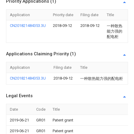
Priority Applications (1)
Application
Priority date
Filing date
Title
CN201821484353.3U
2018-09-12
2018-09-12
一种散热
能力强的
配电柜
Applications Claiming Priority (1)
Application
Filing date
Title
CN201821484353.3U
2018-09-12
一种散热能力强的配电柜
Legal Events
Date
Code
Title
2019-06-21
GR01
Patent grant
2019-06-21
GR01
Patent grant