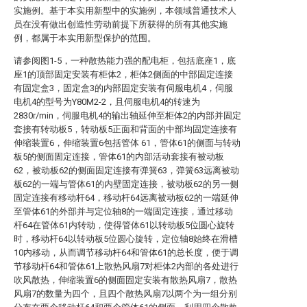
实施例。基于本实用新型中的实施例，本领域普通技术人
员在没有做出创造性劳动前提下所获得的所有其他实施
例，都属于本实用新型保护的范围。
请参阅图1-5，一种散热能力强的配电柜，包括底座1，底
座1的顶部固定安装有柜体2，柜体2侧面的中部固定连接
有固定盒3，固定盒3的内部固定安装有伺服电机4，伺服
电机4的型号为Y80M2-2，且伺服电机4的转速为
2830r/min，伺服电机4的输出轴延伸至柜体2的内部并固定
套接有转动板5，转动板5正面和背面的中部均固定连接有
伸缩装置6，伸缩装置6包括管体 61，管体61的侧面与转动
板5的侧面固定连接，管体61的内部活动套接有被动板
62，被动板62的侧面固定连接有弹簧63，弹簧63远离被动
板62的一端与管体61的内壁固定连接，被动板62的另一侧
固定连接有移动杆64，移动杆64远离被动板62的一端延伸
至管体61的外部并与定位轴8的一端固定连接，通过移动
杆64在管体61内转动，使得管体61以转动板5位圆心旋转
时，移动杆64以转动板5位圆心旋转，定位轴8始终在滑槽
10内移动，从而调节移动杆64和管体61的总长度，便于调
节移动杆64和管体61上散热风扇7对柜体2内部的各处进行
吹风散热，伸缩装置6的侧面固定安装有散热风扇7，散热
风扇7的数量为四个，且四个散热风扇7以两个为一组分别