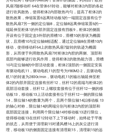
分布在两个移动杆64和两个管体61的侧面，利用四个散热
风扇7随移动杆 64在管体61转动，能够对柜体2内部的各处
进行吹风散热，使得柜体2内部散热均匀，提高了柜体2的
散热效果，伸缩装置6远离转动板5的一端固定连接有位于
散热风扇7另一侧的定位轴8，定位轴8远离伸缩装置6的一
端延伸至柜体1的外部并固定连接有挡板9，柜体2的侧面
开设有位于固定盒3外部的滑槽10，滑槽10的形状为椭圆
状，且滑槽10与定位轴8相适配，通过定位轴8在滑槽10内
移动，使得移动杆64上的散热风扇7旋转的轨迹为椭圆
形，从而便于利用散热风扇7对柜体2内腔的两侧、顶部和
底部均能够进行吹风作用，使得柜体2的散热能力强，滑槽
10与定位轴8的中部活动套接，柜体2顶部的一侧固定安装
有驱动电机11，驱动电机11的型号为Y80M2-2，且驱动电
机11的转速为2830r/min，驱动电机11的输出轴延伸至柜
体2的内部并固定连接有丝杆12，丝杆12的底端与柜体2的
底部活动套接，丝杆12 上螺纹套接有位于丝杆12一侧的移
动板13，移动板13上活动套接有位于丝杆12一侧的限位轴
14，限位轴14的数量为两个，且两个限位轴14以移动板 13
的轴心对称，限位轴14的两端分别与柜体2内腔的顶部和
底部固定连接，利用两个限位轴14对移动板13进行限位，
使得移动板13在丝杆12转动下上下移动时，始终处于平衡
的状态，从而便于清理刷15对通风槽16上的灰尘进行清
理，移动板13的侧面固定连接有清理刷15，清理刷15的远