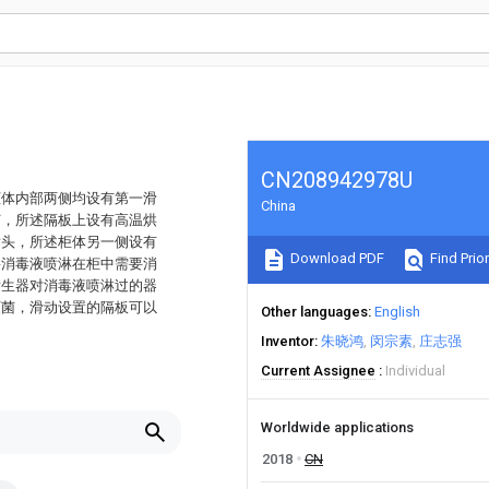
CN208942978U
柜体内部两侧均设有第一滑
China
灯，所述隔板上设有高温烘
喷头，所述柜体另一侧设有
Download PDF
Find Prior
将消毒液喷淋在柜中需要消
发生器对消毒液喷淋过的器
灭菌，滑动设置的隔板可以
Other languages
English
Inventor
朱晓鸿
闵宗素
庄志强
Current Assignee
Individual
Worldwide applications
2018
CN