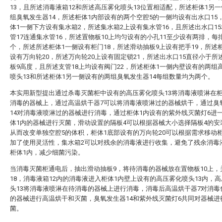
13，且所述消毒液箱12和所述高压雾化喷头13位置相适配，所述柜体1另
组臭氧发生器14，所述柜体1内部设有的两个空腔5的一侧均设有出水口15
体1一侧下方设有集水箱2，所述集水箱2上设有集水管16，且所述出水口1
管17连通集水管16，所述置物板10上均匀设有的小孔11至少设有两排，每
个，所述所述柜体1一侧设有柜门18，所述滑动抽板9上设有把手19，所述
设有万向轮20，所述万向轮20上设有固定锁21，所述出水口15直径小于所
板9高度，且所述支管18上均设有阀门22，所述柜体1一侧内壁设有的两组
喷头13和所述柜体1另一侧设有的两组臭氧发生器14每组数量均为两个。
本实用新型提出通过杀毒灭菌柜中设有的高压雾化喷头13将消毒液喷淋在
消毒的器械上，通过高温烘干器7可以将消毒液喷淋过的器械烘干，通过臭
14对消毒液喷淋过的器械进行消毒，通过柜体1内设有的紫外线灭菌灯6进
体1内的器械进行灭菌，滑动设置的隔板4可以根据器械大小选择隔板4的安
从而改变单独空腔5的体积，柜体1底部设有的万向轮20可以根据需求移动
加了使用灵活性，集水箱2可以对残余的消毒液进行收集，避免了残余消毒
柜体1内，减少细菌污染。
当消毒灭菌柜通电后，抽出滑动抽板9，将待消毒的器械放在置物板10上，
18，消毒液箱12内的消毒液进入柜体1内壁上设有的高压雾化喷头13内，
头13将消毒液喷淋在待消毒的器械上进行消毒，消毒后高温烘干器7对消毒
的器械进行高温烘干和灭菌，臭氧发生器14和紫外线灭菌灯6共同对器械进
菌。