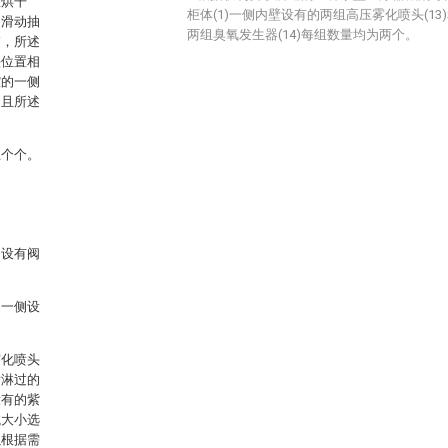
温烘干
柜体(1)一侧内壁设有的两组高压雾化喷头(13
述滑动抽
两组臭氧发生器(14)每组数量均为两个。
箱，所述
头位置相
腔的一侧
，且所述
五个个。
。
均设有阀
另一侧设
雾化喷头
喷淋过的
设有的紫
械大小选
以根据需