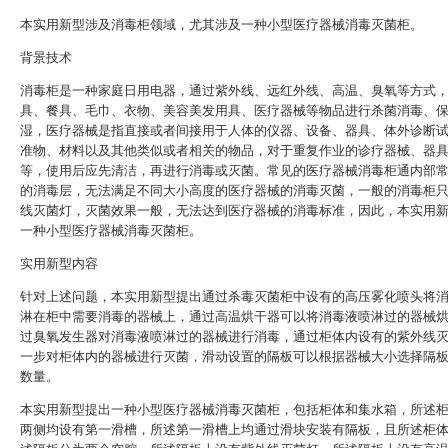
本实用新型涉及消毒柜领域，尤其涉及一种小型医疗器械消毒灭菌柜。
背景技术
消毒柜是一种家庭日用电器，通过紫外线、远红外线、高温、臭氧等方式
具、餐具、毛巾、衣物、美容美发用具、医疗器械等物品进行杀菌消毒、
湿，医疗器械是指直接或者间接用于人体的仪器、设备、器具、体外诊断
准物、材料以及其他类似或者相关的物品，对于重复作业的诊疗器械、器
等，使用后应先清洁，再进行消毒或灭菌。常见的医疗器械消毒柜通内部
的消毒层，无法满足不同大小高度的医疗器械的消毒灭菌，一般的消毒柜
线灭菌灯，灭菌效果一般，无法达到医疗器械的消毒标准，因此，本实用
一种小型医疗器械消毒灭菌柜。
实用新型内容
针对上述问题，本实用新型提出通过杀毒灭菌柜中设有的高压雾化喷头将
淋在柜中需要消毒的器械上，通过高温烘干器可以将消毒液喷淋过的器械
过臭氧发生器对消毒液喷淋过的器械进行消毒，通过柜体内设有的紫外线
一步对柜体内的器械进行灭菌，滑动设置的隔板可以根据器械大小选择隔
数量。
本实用新型提出一种小型医疗器械消毒灭菌柜，包括柜体和集水箱，所述
两侧均设有第一滑槽，所述第一滑槽上均通过滑块安装有隔板，且所述柜