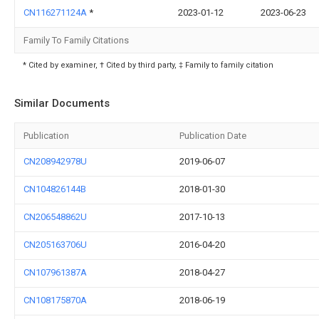
CN116271124A
*
2023-01-12
2023-06-23
Family To Family Citations
* Cited by examiner, † Cited by third party, ‡ Family to family citation
Similar Documents
Publication
Publication Date
CN208942978U
2019-06-07
CN104826144B
2018-01-30
CN206548862U
2017-10-13
CN205163706U
2016-04-20
CN107961387A
2018-04-27
CN108175870A
2018-06-19