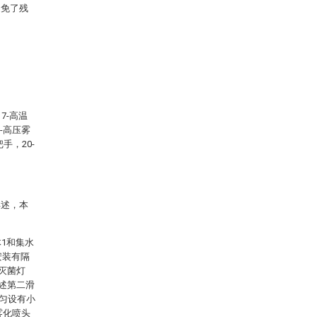
避免了残
7-高温
3-高压雾
手，20-
详述，本
1和集水
安装有隔
灭菌灯
所述第二滑
均匀设有小
雾化喷头