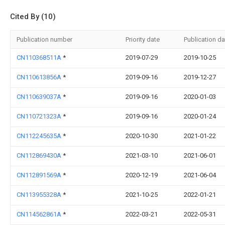
Cited By (10)
Publication number
Priority date
Publication da
CN110368511A
*
2019-07-29
2019-10-25
CN110613856A
*
2019-09-16
2019-12-27
CN110639037A
*
2019-09-16
2020-01-03
CN110721323A
*
2019-09-16
2020-01-24
CN112245635A
*
2020-10-30
2021-01-22
CN112869430A
*
2021-03-10
2021-06-01
CN112891569A
*
2020-12-19
2021-06-04
CN113955328A
*
2021-10-25
2022-01-21
CN114562861A
*
2022-03-21
2022-05-31