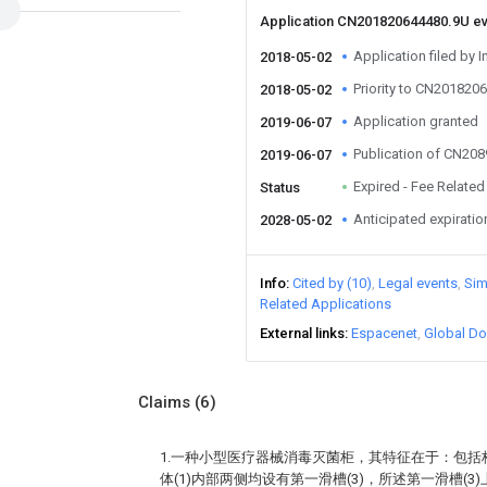
Application CN201820644480.9U e
Application filed by I
2018-05-02
Priority to CN201820
2018-05-02
Application granted
2019-06-07
Publication of CN20
2019-06-07
Expired - Fee Related
Status
Anticipated expiratio
2028-05-02
Info
Cited by (10)
Legal events
Sim
Related Applications
External links
Espacenet
Global Do
Claims
(6)
1.一种小型医疗器械消毒灭菌柜，其特征在于：包括柜体
体(1)内部两侧均设有第一滑槽(3)，所述第一滑槽(