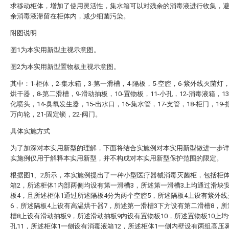
求移动柜体，增加了使用灵活性，集水箱可以对残余的消毒液进行收集，
余消毒液滞留在柜体内，减少细菌污染。
附图说明
图1为本实用新型主视示意图。
图2为本实用新型置物板主视示意图。
其中：1-柜体，2-集水箱，3-第一滑槽，4-隔板，5-空腔，6-紫外线灭菌灯，
烘干器，8-第二滑槽，9-滑动抽板，10-置物板，11-小孔，12-消毒液箱，1
化喷头，14-臭氧发生器，15-出水口，16-集水管，17-支管，18-柜门，19-把
万向轮，21-固定锁，22-阀门。
具体实施方式
为了加深对本实用新型的理解，下面将结合实施例对本实用新型做进一步
实施例仅用于解释本实用新型，并不构成对本实用新型保护范围的限定。
根据图1、2所示，本实施例提出了一种小型医疗器械消毒灭菌柜，包括柜体
箱2，所述柜体1内部两侧均设有第一滑槽3，所述第一滑槽3上均通过滑块
板4，且所述柜体1通过所述隔板4分为两个空腔5，所述隔板4上设有紫外线
6，所述隔板4上设有高温烘干器7，所述第一滑槽3下方设有第二滑槽8，
槽8上设有滑动抽板9，所述滑动抽板9内设有置物板10，所述置物板10上
孔11，所述柜体1一侧设有消毒液箱12，所述柜体1一侧内壁设有两组高压