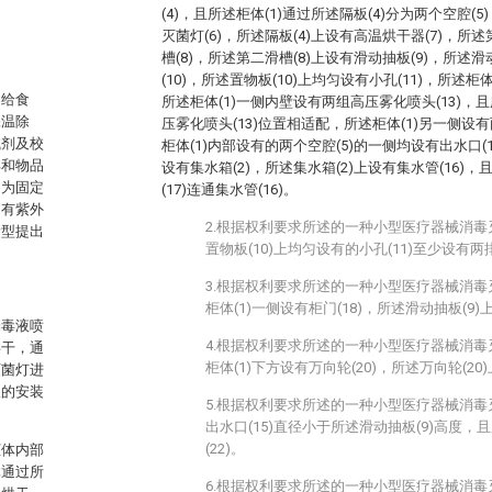
(4)，且所述柜体(1)通过所述隔板(4)分为两个空腔(
灭菌灯(6)，所述隔板(4)上设有高温烘干器(7)，所
槽(8)，所述第二滑槽(8)上设有滑动抽板(9)，所述滑
(10)，所述置物板(10)上均匀设有小孔(11)，所述柜体
，给食
所述柜体(1)一侧内壁设有两组高压雾化喷头(13)，且
保温除
压雾化喷头(13)位置相适配，所述柜体(1)另一侧设有
试剂及校
柜体(1)内部设有的两个空腔(5)的一侧均设有出水口(1
具和物品
设有集水箱(2)，所述集水箱(2)上设有集水管(16)，
常为固定
(17)连通集水管(16)。
只有紫外
2.根据权利要求所述的一种小型医疗器械消
新型提出
置物板(10)上均匀设有的小孔(11)至少设有
3.根据权利要求所述的一种小型医疗器械消
柜体(1)一侧设有柜门(18)，所述滑动抽板(9)上
消毒液喷
4.根据权利要求所述的一种小型医疗器械消
烘干，通
柜体(1)下方设有万向轮(20)，所述万向轮(20)
灭菌灯进
板的安装
5.根据权利要求所述的一种小型医疗器械消
出水口(15)直径小于所述滑动抽板(9)高度，且
(22)。
柜体内部
体通过所
6.根据权利要求所述的一种小型医疗器械消