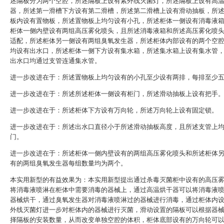
述隔板分为两个空腔，所述隔板上设有紫外线灭菌灯，所述隔板上设有高
器，所述第一滑槽下方设有第二滑槽，所述第二滑槽上设有滑动抽板，所
板内设有置物板，所述置物板上均匀设有小孔，所述柜体一侧设有消毒液
柜体一侧内壁设有两组高压雾化喷头，且所述消毒液箱和所述高压雾化喷
适配，所述柜体另一侧设有两组臭氧发生器，所述柜体内部设有的两个空
均设有出水口，所述柜体一侧下方设有集水箱，所述集水箱上设有集水管
出水口均通过支管连通集水管。
进一步改进在于：所述置物板上均匀设有的小孔至少设有两排，每排至少
进一步改进在于：所述所述柜体一侧设有柜门，所述滑动抽板上设有把手
进一步改进在于：所述柜体下方设有万向轮，所述万向轮上设有固定锁。
进一步改进在于：所述出水口直径小于所述滑动抽板高度，且所述支管上
门。
进一步改进在于：所述柜体一侧内壁设有的两组高压雾化喷头和所述柜体
有的两组臭氧发生器每组数量均为两个。
本实用新型的有益效果为：本实用新型提出通过杀毒灭菌柜中设有的高压
将消毒液喷淋在柜体中需要消毒的器械上，通过高温烘干器可以将消毒液
器械烘干，通过臭氧发生器对消毒液喷淋过的器械进行消毒，通过柜体内
外线灭菌灯进一步对柜体内的器械进行灭菌，滑动设置的隔板可以根据器
择隔板的安装数量，从而改变单独空腔的体积，柜体底部设有的万向轮可