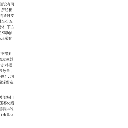
一侧设有两
，所述柜
5均通过支
排至少五
柜体1下方
述滑动抽
高压雾化
柜中需要
氧发生器
一步对柜
装数量，
柜体1，增
液滞留在
关闭柜门
高压雾化喷
也喷淋过
行杀毒灭