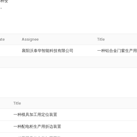
多种变
定。
ate
Assignee
Title
襄阳沃泰华智能科技有限公司
一种铝合金门窗生产用
Title
一种模具加工用定位装置
一种配电柜生产用折边装置