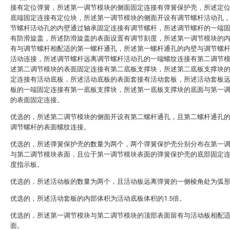
接有定位弹簧，所述第一调节模块的侧面固定连接有弹簧保护壳，所述定
底端固定连接有定位块，所述第一调节模块的侧面开设有调节螺杆活动孔
节螺杆活动孔的内壁通过轴承固定连接有调节螺杆，所述调节螺杆的一端
有防滑旋盖，所述防滑旋盖的表面设置有调节刻度，所述第一调节模块的
有与调节螺杆相配适的第一螺杆通孔，所述第一螺杆通孔的内壁与调节螺
活动连接，所述调节螺杆远离调节螺杆活动孔的一端螺纹连接有第二调节
述第二调节模块的表面固定连接有第二底板支撑块，所述第二底板支撑块
定连接有活动底板，所述活动底板的表面套接有活动套板，所述活动套板
板的一端固定连接有第一底板支撑块，所述第一底板支撑块的底面与第一
的表面固定连接。
优选的，所述第二调节模块的侧面开设有第二螺杆通孔，且第二螺杆通孔
调节螺杆的表面螺纹连接。
优选的，所述弹簧保护壳的数量为两个，两个弹簧保护壳分别分布在第一
与第二调节模块表面，且位于第一调节模块表面的弹簧保护壳的底部固定
度指示板。
优选的，所述活动板的数量为两个，且活动板远离弹簧的一侧棱角处为弧
优选的，所述活动套板的内部体积为活动底板体积的1.5倍。
优选的，所述第一调节模块与第二调节模块的顶部表面留有与活动板相配
面。