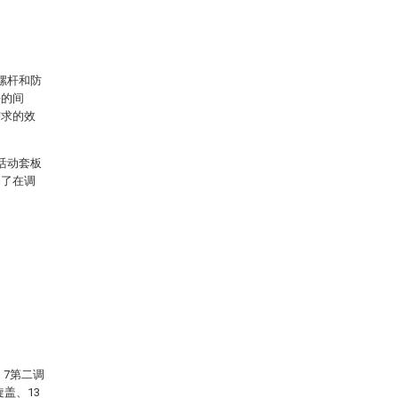
螺杆和防
块的间
需求的效
活动套板
到了在调
、7第二调
盖、13