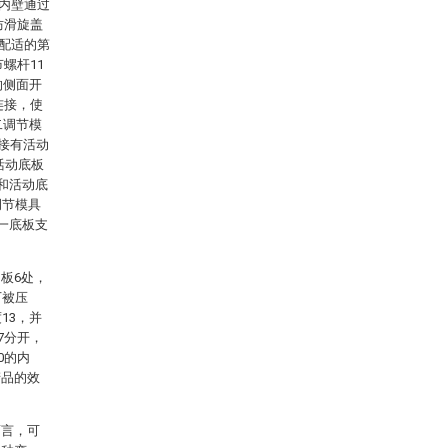
的内壁通过
防滑旋盖
相配适的第
螺杆11
的侧面开
连接，使
二调节模
连接有活动
活动底板
0和活动底
调节模具
一底板支
板6处，
下被压
13，并
7分开，
0的内
产品的效
而言，可