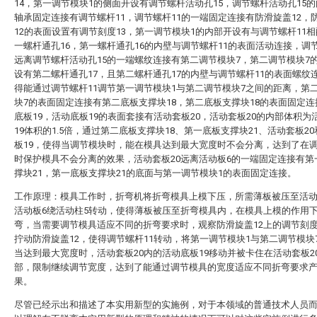
14，第一调节模块1的侧面开设有调节螺杆活动孔15，调节螺杆活动孔15
轴承固定连接有调节螺杆11，调节螺杆11的一端固定连接有防滑旋盖12，
12的表面设置有调节刻度13，第一调节模块1的内部开设有与调节螺杆11
一螺杆通孔16，第一螺杆通孔16的内壁与调节螺杆11的表面活动连接，调节
远离调节螺杆活动孔15的一端螺纹连接有第二调节模块7，第二调节模块7
设有第二螺杆通孔17，且第二螺杆通孔17的内壁与调节螺杆11的表面螺纹
得能通过调节螺杆11调节第一调节模块1与第二调节模块7之间的距离，第
块7的表面固定连接有第二底板支撑块18，第二底板支撑块18的表面固定
底板19，活动底板19的表面套接有活动套板20，活动套板20的内部体积为
19体积的1.5倍，通过第二底板支撑块18、第一底板支撑块21、活动套板2
板19，使得当调节模块时，能在模具达到最大宽度时不会分离，达到了在
时保护模具不会分离的效果，活动套板20远离活动板6的一端固定连接有第
撑块21，第一底板支撑块21的底面与第一调节模块1的表面固定连接。
工作原理：模具工作时，折弯机将折弯模具上模下压，所需薄板被压至活动
活动板6绕活动柱5转动，使得薄板被压至折弯模具内，在模具上模的作用
弯，当需要调节模具适应不同的折弯要求时，观察防滑旋盖12上的调节刻度
拧动防滑旋盖12，使得调节螺杆11转动，将第一调节模块1与第二调节模块
当达到最大宽度时，活动套板20内的活动底板19移动并被卡住在活动套板2
部，限制继续调节宽度，达到了能通过调节模具的宽度适应不同折弯要求
果。
尽管已经示出和描述了本实用新型的实施例，对于本领域的普通技术人员