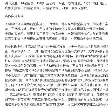
调节刻度、14定位块、15螺杆活动孔、16第一螺杆通孔、17第二螺杆通孔、
底板支撑块、19活动底板、20活动套板、21第一底板支撑块。
具体实施方式
下面将结合本实用新型实施例中的附图，对本实用新型实施例中的技术方
楚、完整地描述，显然，所描述的实施例仅仅是本实用新型一部分实施例
全部的实施例。基于本实用新型中的实施例，本领域普通技术人员在没有
性劳动前提下所获得的所有其他实施例，都属于本实用新型保护的范围。
请参阅图1-4，本实用新型提供一种技术方案：一种可调式无痕折痕折弯模
第一调节模块1，第一调节模块1的表面固定连接有支撑块2，支撑块2的表
接有支撑架3，支撑架3的表面固定连接有转动轴4，转动轴4的表面活动连
柱5，活动柱5的表面固定连接有活动板6，活动板6的数量为两个，且活动
簧的一侧棱角处为弧形，使得活动板6没有棱角，不会使材料被压出压痕，
模块1与第二调节模块7的顶部表面留有与活动板6相配适的斜面，使得活动
时不会被第一调节模块1与第二调节模块7的棱角挡住，活动板6的底面固定
位弹簧8，第一调节模块1的侧面固定连接有弹簧保护壳9，弹簧保护壳9的
个，两个弹簧保护壳9分别分布在第一调节模块1与第二调节模块7表面，且
调节模块1表面的弹簧保护壳9的底部固定连接有刻度指示板10，通过第一
1、第二调节模块7、调节螺杆11和防滑旋盖12表面的调节刻度13，使得能
调节第一调节模块1与第二调节模块7的间距，使得折弯的程度发生改变，
通过调节折弯模具适应更多产品需求的效果，定位弹簧8的底端固定连接有