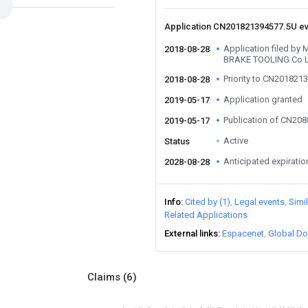
Application CN201821394577.5U e
Application filed 
2018-08-28
BRAKE TOOLING Co 
Priority to CN201821
2018-08-28
Application granted
2019-05-17
Publication of CN20
2019-05-17
Active
Status
Anticipated expiratio
2028-08-28
Info
Cited by (1)
Legal events
Simi
Related Applications
External links
Espacenet
Global Do
Claims
(6)