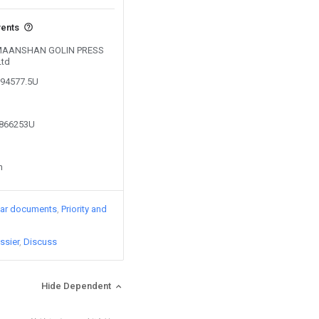
vents
by MAANSHAN GOLIN PRESS
Ltd
394577.5U
8866253U
n
lar documents
Priority and
ssier
Discuss
Hide Dependent