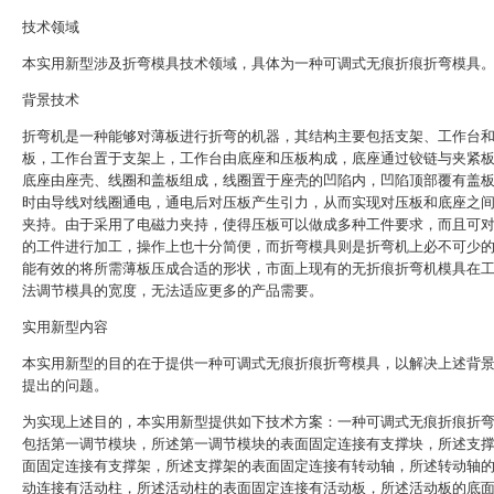
技术领域
本实用新型涉及折弯模具技术领域，具体为一种可调式无痕折痕折弯模具
背景技术
折弯机是一种能够对薄板进行折弯的机器，其结构主要包括支架、工作台
板，工作台置于支架上，工作台由底座和压板构成，底座通过铰链与夹紧
底座由座壳、线圈和盖板组成，线圈置于座壳的凹陷内，凹陷顶部覆有盖
时由导线对线圈通电，通电后对压板产生引力，从而实现对压板和底座之
夹持。由于采用了电磁力夹持，使得压板可以做成多种工件要求，而且可
的工件进行加工，操作上也十分简便，而折弯模具则是折弯机上必不可少
能有效的将所需薄板压成合适的形状，市面上现有的无折痕折弯机模具在
法调节模具的宽度，无法适应更多的产品需要。
实用新型内容
本实用新型的目的在于提供一种可调式无痕折痕折弯模具，以解决上述背
提出的问题。
为实现上述目的，本实用新型提供如下技术方案：一种可调式无痕折痕折
包括第一调节模块，所述第一调节模块的表面固定连接有支撑块，所述支
面固定连接有支撑架，所述支撑架的表面固定连接有转动轴，所述转动轴
动连接有活动柱，所述活动柱的表面固定连接有活动板，所述活动板的底