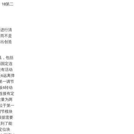
18第二
案进行清
，而不是
做出创造
具，包括
面固定连
接有活动
板6远离弹
第一调节
板6转动
连接有定
数量为两
位于第一
调节模块
根据需要
达到了能
定位块