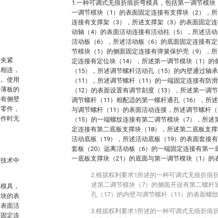
1.一种可调式无痕折痕折弯模具，包括第一调节模块
一调节模块（1）的表面固定连接有支撑块（2），所
连接有支撑架（3），所述支撑架（3）的表面固定连
。
动轴（4）的表面活动连接有活动柱（5），所述活动
活动板（6），所述活动板（6）的底面固定连接有定
节模块（1）的侧面固定连接有弹簧保护壳（9），所
和夹紧
定连接有定位块（14），所述第一调节模块（1）的
板相连，
（15），所述调节螺杆活动孔（15）的内壁通过轴
板。使用
（11），所述调节螺杆（11）的一端固定连接有防
间薄板的
（12）的表面设置有调节刻度（13），所述第一调
对有侧壁
调节螺杆（11）相配适的第一螺杆通孔（16），所
的零件，
与调节螺杆（11）的表面活动连接，所述调节螺杆（
工作时无
（15）的一端螺纹连接有第二调节模块（7），所述
定连接有第二底板支撑块（18），所述第二底板支撑
活动底板（19），所述活动底板（19）的表面套接
套板（20）远离活动板（6）的一端固定连接有第一
一底板支撑块（21）的底面与第一调节模块（1）的
景技术中
2.根据权利要求1所述的一种可调式无痕折痕
述第二调节模块（7）的侧面开设有第二螺杆
弯模具，
孔（17）的内壁与调节螺杆（11）的表面螺
撑块的表
的表面活
3.根据权利要求1所述的一种可调式无痕折痕
面固定连