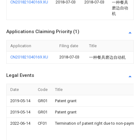
CN201821040169.XU
2018-07-03
2018-07-03
一种餐具
磨边自动
机
Applications Claiming Priority (1)
Application
Filing date
Title
CN201821040169.XU
2018-07-03
一种餐具磨边自动机
Legal Events
Date
Code
Title
2019-05-14
GR01
Patent grant
2019-05-14
GR01
Patent grant
2022-06-14
CF01
Termination of patent right due to non-payment