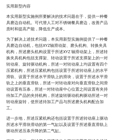
实用新型内容
本实用新型实施例所要解决的技术问题在于，提供一种餐
具磨边自动机。可代替人工对不锈钢餐具磨边，改善产品
质时和提高产能，降低生产成本。
为了解决上述技术问题，本实用新型实施例提供了一种餐
具磨边自动机，包括XYZ轴滑动架、磨头机构、转换夹具
机构，所述磨头机构设置于所述XYZ 轴滑动架上，所述转
换夹具机构包括支撑架、转动设置于所述支撑架上的一对
转动座、旋转驱动机构，所述一对转动座上均设置有四个
压紧机构，所述压紧机构包括设置于所述转动座上的水平
滑轨、设置于所述水平滑轨上的滑块，设置于所述水平滑
轨之上的垂直滑轨，所述一对转动座对向垂直滑轨之间滑
动设置有压条，所述一对转动座中心位置之间设置有夹持
待加工产品的夹持机构，所述旋转驱动机构驱动所述一对
转动座旋转，使所述待加工产品与所述磨头机构配合加
工。
进一步地，所述压紧机构还包括设置于所述转动座上驱动
所述水平滑块滑动的第一气缸以及设置于所述垂直滑轨上
驱动所述压条升降的第二气缸。