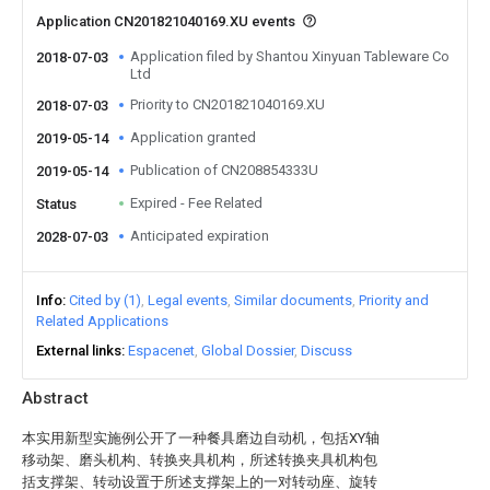
Application CN201821040169.XU events
Application filed by Shantou Xinyuan Tableware Co
2018-07-03
Ltd
Priority to CN201821040169.XU
2018-07-03
Application granted
2019-05-14
Publication of CN208854333U
2019-05-14
Expired - Fee Related
Status
Anticipated expiration
2028-07-03
Info
Cited by (1)
Legal events
Similar documents
Priority and
Related Applications
External links
Espacenet
Global Dossier
Discuss
Abstract
本实用新型实施例公开了一种餐具磨边自动机，包括XY轴
移动架、磨头机构、转换夹具机构，所述转换夹具机构包
括支撑架、转动设置于所述支撑架上的一对转动座、旋转