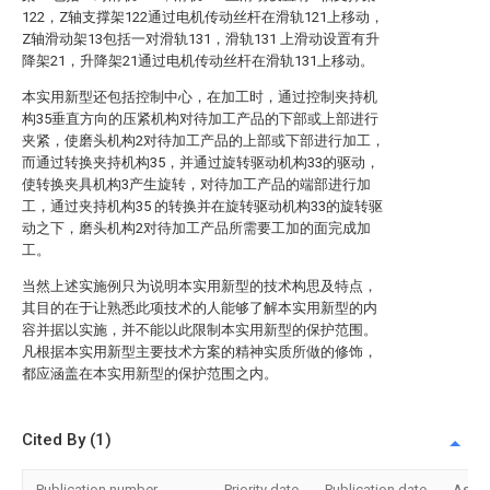
122，Z轴支撑架122通过电机传动丝杆在滑轨121上移动，
Z轴滑动架13包括一对滑轨131，滑轨131 上滑动设置有升
降架21，升降架21通过电机传动丝杆在滑轨131上移动。
本实用新型还包括控制中心，在加工时，通过控制夹持机
构35垂直方向的压紧机构对待加工产品的下部或上部进行
夹紧，使磨头机构2对待加工产品的上部或下部进行加工，
而通过转换夹持机构35，并通过旋转驱动机构33的驱动，
使转换夹具机构3产生旋转，对待加工产品的端部进行加
工，通过夹持机构35 的转换并在旋转驱动机构33的旋转驱
动之下，磨头机构2对待加工产品所需要工加的面完成加
工。
当然上述实施例只为说明本实用新型的技术构思及特点，
其目的在于让熟悉此项技术的人能够了解本实用新型的内
容并据以实施，并不能以此限制本实用新型的保护范围。
凡根据本实用新型主要技术方案的精神实质所做的修饰，
都应涵盖在本实用新型的保护范围之内。
Cited By (1)
Publication number
Priority date
Publication date
Assi