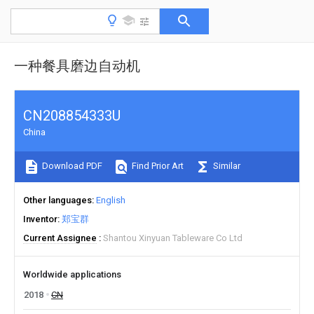
一种餐具磨边自动机
CN208854333U
China
Download PDF
Find Prior Art
Similar
Other languages
English
Inventor
郑宝群
Current Assignee
Shantou Xinyuan Tableware Co Ltd
Worldwide applications
2018
CN