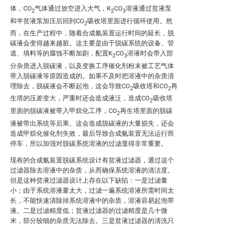
体，CO
气体通过放空进入大气，K
CO
溶液通过贫液泵
2
2
3
和半贫液泵加压后回到CO
吸收塔里面进行循环使用。然
2
而，在生产过程中，随着合成氨装置运行时间的延长，脱
碳液会变得越来越脏。这主要是由于脱碳系统的设备、管
道、填料等的腐蚀不断加剧，配置K
CO
溶液时会带入部
2
3
分杂质进入脱碳液，以及变换工序催化剂粉末被工艺气体
带入脱碳液等原因造成的。如果不及时把溶液中的杂质清
理除去，脱碳液会不断起泡，这会导致CO
吸收塔和CO
再
2
2
生塔的压差变大，严重时还会造成液泛，造成CO
吸收塔
2
里面的脱碳液被带入甲烷化工序，CO
再生塔里面的脱碳
2
液被带出系统等后果。这会造成脱碳液的大量损失，还会
造成甲烷化催化剂失效，最后导致合成氨装置无法运行而
停车，所以加强对脱碳系统溶液的过滤显得非常重要。
现有的合成氨装置脱碳系统设计有贫液过滤器，通过这个
过滤器除去溶液中的杂质，从而确保系统溶液的清洁度。
但是这种贫液过滤器设计上存在以下缺陷：一是过滤量
小；由于系统溶液量太大，过滤一遍系统溶液所需时间太
长，不能快速清除掉系统溶液中的杂质，溶液容易起泡带
液。二是过滤精度低；贫液过滤器的过滤精度是几十微
米，部分较细的杂质无法除去。三是贫液过滤器的清洗只