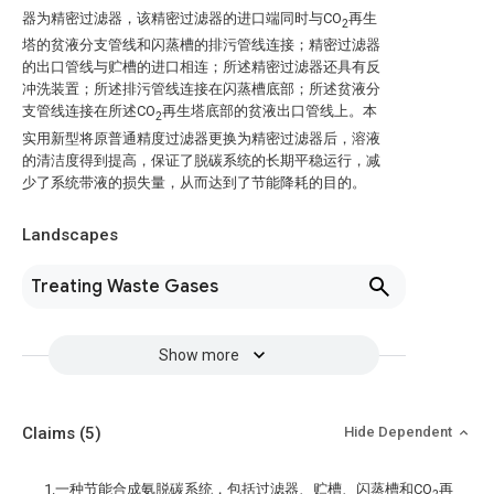
器为精密过滤器，该精密过滤器的进口端同时与CO
再生
2
塔的贫液分支管线和闪蒸槽的排污管线连接；精密过滤器
的出口管线与贮槽的进口相连；所述精密过滤器还具有反
冲洗装置；所述排污管线连接在闪蒸槽底部；所述贫液分
支管线连接在所述CO
再生塔底部的贫液出口管线上。本
2
实用新型将原普通精度过滤器更换为精密过滤器后，溶液
的清洁度得到提高，保证了脱碳系统的长期平稳运行，减
少了系统带液的损失量，从而达到了节能降耗的目的。
Landscapes
Treating Waste Gases
Show more
Claims
(5)
Hide Dependent
1.一种节能合成氨脱碳系统，包括过滤器、贮槽、闪蒸槽和CO
再
2