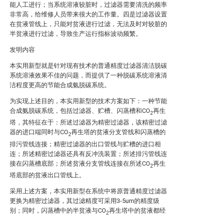
能人工进行；当系统溶液较脏时，过滤器需要清洗的频率
非常高，给维修人员带来很大的工作量。四是过滤器设置
在贫液管线上，只能对贫液进行过滤，无法及时对较脏的
半贫液进行过滤，导致生产运行指标波动频繁。
发明内容
本实用新型就是针对现有技术的普通精度过滤器清洁脱碳
系统溶液效果不佳的问题，而提供了一种脱碳系统溶液清
洁程度更高的节能合成氨脱碳系统。
为实现上述目的，本实用新型的技术方案如下：一种节能
合成氨脱碳系统，包括过滤器、贮槽、闪蒸槽和CO
再生
2
塔，其特征在于：所述过滤器为精密过滤器，该精密过滤
器的进口端同时与CO
再生塔的贫液分支管线和闪蒸槽的
2
排污管线连接；精密过滤器的出口管线与贮槽的进口相
连；所述精密过滤器还具有反冲洗装置；所述排污管线连
接在闪蒸槽底部；所述贫液分支管线连接在所述CO
再生
2
塔底部的贫液出口管线上。
采用上述方案，本实用新型在系统中将原普通精度过滤器
更换为精密过滤器，其过滤精度可采用3-5um的精度级
别；同时，闪蒸槽中的半贫液与CO
再生塔中的贫液都经
2