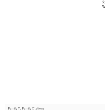
波工
限公
Family To Family Citations