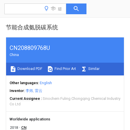
节能合成氨脱碳系统
CN208809768U
China
Download PDF
Find Prior Art
Similar
Other languages
English
Inventor
李炜
雷云
Current Assignee
Sinochem Fuling Chongqing Chemical Industry
Co Ltd
Worldwide applications
2018
CN