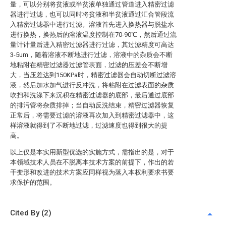
量，可以分别将贫液或半贫液单独通过管道进入精密过滤
器进行过滤，也可以同时将贫液和半贫液通过汇合管段流
入精密过滤器中进行过滤。溶液首先进入换热器与脱盐水
进行换热，换热后的溶液温度控制在70-90℃，然后通过流
量计计量后进入精密过滤器进行过滤，其过滤精度可高达
3-5um，随着溶液不断地进行过滤，溶液中的杂质会不断
地粘附在精密过滤器过滤管表面，过滤的压差会不断增
大，当压差达到150KPa时，精密过滤器会自动切断过滤溶
液，然后加水加气进行反冲洗，将粘附在过滤表面的杂质
吹扫和洗涤下来沉积在精密过滤器的底部，最后通过底部
的排污管将杂质排掉；当自动反洗结束，精密过滤器恢复
正常后，将需要过滤的溶液再次加入到精密过滤器中，这
样溶液就得到了不断地过滤，过滤速度也得到很大的提
高。
以上仅是本实用新型优选的实施方式，需指出的是，对于
本领域技术人员在不脱离本技术方案的前提下，作出的若
干变形和改进的技术方案应同样视为落入本权利要求书要
求保护的范围。
Cited By (2)