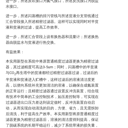
进一步，所述反吹接口为氮气接口，所述反洗接口为脱盐
水接口。
进一步，所述闪蒸槽的排污管线与所述贫液分支管线通过
汇合管段接入所述精密过滤器。这样可以实现同时对半贫
液和贫液的过滤，提高工作效率。
进一步，所述汇合管段上设有换热器和流量计；所述换热
器由脱盐水与贫液进行热交换。
有益效果：
本实用新型在系统中将原普通精度过滤器更换为精密过滤
器，其过滤精度可高达3-5um；同时，闪蒸槽中的半贫液
与CO
再生塔中的贫液都经过精密过滤器过滤，过滤后的
2
半贫液和贫液进入贮槽中，这样过滤后的溶液清洁度更
高，以便向系统补充更加清洁的溶液，以确保合成氨装置
的正常运行；且精密过滤器通过设置反冲洗装置，结合现
有技术中简单的工业控制技术，如压差控制等，可实现在
过滤器进出口压力差达到设定值时，反冲洗装置自动启
动，从而实现自动清洗的目的，方便、省力，且无需拆卸
后清洗，利于提高生产效率。本实用新型将原普通精度过
滤器更换为精密过滤器后，溶液的清洁度得到提高，保证
了脱碳系统的长期平稳运行，减少了系统带液的损失量，