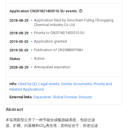
Application CN201821403510.3U events
Application filed by Sinochem Fuling Chongqing
2018-08-29
Chemical Industry Co Ltd
Priority to CN201821403510.3U
2018-08-29
Application granted
2019-05-03
Publication of CN208809768U
2019-05-03
Active
Status
Anticipated expiration
2028-08-29
Info
Cited by (2)
Legal events
Similar documents
Priority and
Related Applications
External links
Espacenet
Global Dossier
Discuss
Abstract
本实用新型公开了一种节能合成氨脱碳系统，包括过滤
器、贮槽、闪蒸槽和CO
再生塔，其特征在于：所述过滤
2