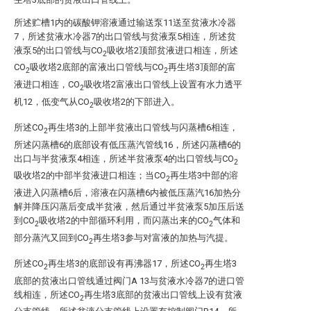
所述贮槽1内的碳酸钾溶液通过输送泵11送至贫液水冷器
7，所述贫液水冷器7的出口管线与贫液泵5相连，所述贫
液泵5的出口管线与CO
吸收塔2顶部贫液进口相连，所述
2
CO
吸收塔2底部的富液出口管线与CO
再生塔3顶部的富
2
2
液进口相连，CO
吸收塔2富液出口管线上设置有水力透平
2
机12，低变气从CO
吸收塔2的下部进入。
2
所述CO
再生塔3的上部半贫液出口管线与闪蒸槽6相连，
2
所述闪蒸槽6的底部设有低压蒸汽管线16，所述闪蒸槽6的
出口与半贫液泵4相连，所述半贫液泵4的出口管线与CO
2
吸收塔2的中部半贫液进口相连；当CO
再生塔3中部的溶
2
液进入闪蒸槽6后，溶液在闪蒸槽6内被低压蒸汽16加热分
解并降压闪蒸后变成半贫液，然后通过半贫液泵5加压后送
到CO
吸收塔2的中部循环利用，而闪蒸出来的CO
气体和
2
2
部分蒸汽又回到CO
再生塔3参与对富液的加热与汽提。
2
所述CO
再生塔3的底部设有再沸器17，所述CO
再生塔3
2
2
底部的贫液出口管线通过阀门A 13与贫液水冷器7的进口管
线相连，所述CO
再生塔3底部的贫液出口管线上设有贫液
2