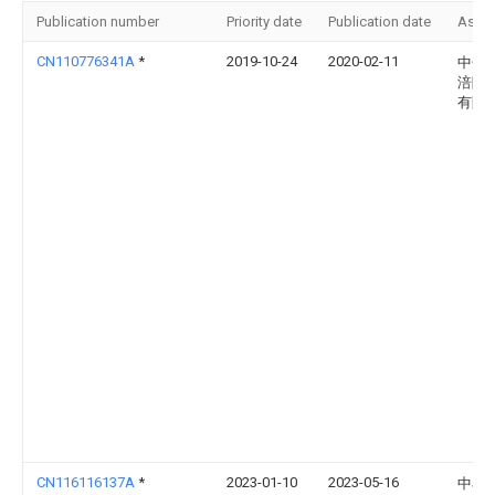
Publication number
Priority date
Publication date
Assi
CN110776341A
*
2019-10-24
2020-02-11
中化
涪陵
有限
CN116116137A
*
2023-01-10
2023-05-16
中石