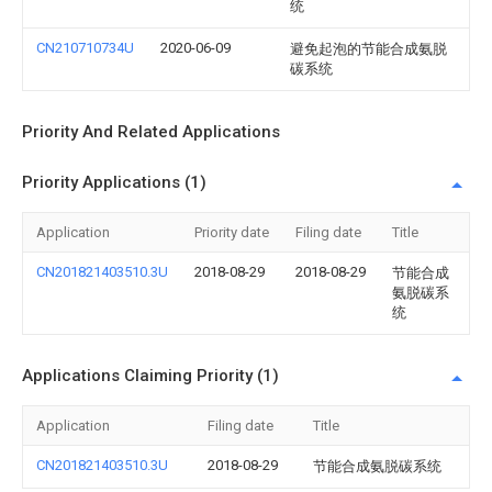
统
CN210710734U
2020-06-09
避免起泡的节能合成氨脱
碳系统
Priority And Related Applications
Priority Applications (1)
Application
Priority date
Filing date
Title
CN201821403510.3U
2018-08-29
2018-08-29
节能合成
氨脱碳系
统
Applications Claiming Priority (1)
Application
Filing date
Title
CN201821403510.3U
2018-08-29
节能合成氨脱碳系统