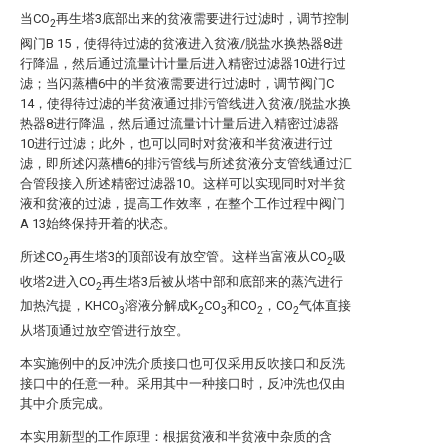
当CO
再生塔3底部出来的贫液需要进行过滤时，调节控制
2
阀门B 15，使得待过滤的贫液进入贫液/脱盐水换热器8进
行降温，然后通过流量计计量后进入精密过滤器10进行过
滤；当闪蒸槽6中的半贫液需要进行过滤时，调节阀门C
14，使得待过滤的半贫液通过排污管线进入贫液/脱盐水换
热器8进行降温，然后通过流量计计量后进入精密过滤器
10进行过滤；此外，也可以同时对贫液和半贫液进行过
滤，即所述闪蒸槽6的排污管线与所述贫液分支管线通过汇
合管段接入所述精密过滤器10。这样可以实现同时对半贫
液和贫液的过滤，提高工作效率，在整个工作过程中阀门
A 13始终保持开着的状态。
所述CO
再生塔3的顶部设有放空管。这样当富液从CO
吸
2
2
收塔2进入CO
再生塔3后被从塔中部和底部来的蒸汽进行
2
加热汽提，KHCO
溶液分解成K
CO
和CO
，CO
气体直接
3
2
3
2
2
从塔顶通过放空管进行放空。
本实施例中的反冲洗介质接口也可仅采用反吹接口和反洗
接口中的任意一种。采用其中一种接口时，反冲洗也仅由
其中介质完成。
本实用新型的工作原理：根据贫液和半贫液中杂质的含