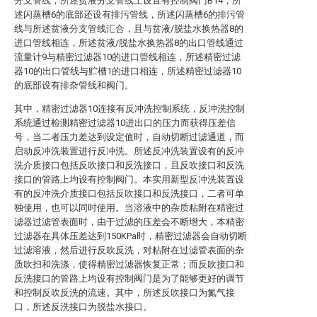
分支管线，所述贫液分支管线上设置有控制阀门B14，所
述闪蒸槽6的底部还设有排污管线，所述闪蒸槽6的排污管
线与所述贫液分支管线汇合，且与贫液/脱盐水换热器8的
进口管线相连，所述贫液/脱盐水换热器8的出口管线通过
流量计9与精密过滤器10的进口管线相连，所述精密过滤
器10的出口管线与贮槽1的进口相连，所述精密过滤器10
的底部设有排杂管线和阀门。
其中，精密过滤器10连接有反冲洗控制系统，反冲洗控制
系统通过检测精密过滤器10进出口的压力而获得压差信
号，当二者压力差达到设定值时，自动切断过滤通道，而
启动反冲洗装置进行反冲洗。所述反冲洗装置设有的反冲
洗介质接口包括反吹接口和反洗接口，且反吹接口和反洗
接口的管路上均设有控制阀门。本实用新型反冲洗装置设
有的反冲洗介质接口包括反吹接口和反洗接口，二者可单
独使用，也可以同时使用。当溶液中的杂质粘附在精密过
滤器过滤管表面时，由于过滤的压差会不断增大，本精密
过滤器在具体压差达到150KPa时，精密过滤器会自动切断
过滤溶液，然后进行反吹反洗，对粘附在过滤管表面的杂
质吹扫和洗涤，使得精密过滤器恢复正常；而反吹接口和
反洗接口的管路上均设有控制阀门是为了能够更好的调节
和控制反吹反洗的流速。其中，所述反吹接口为氮气接
口，所述反洗接口为脱盐水接口。