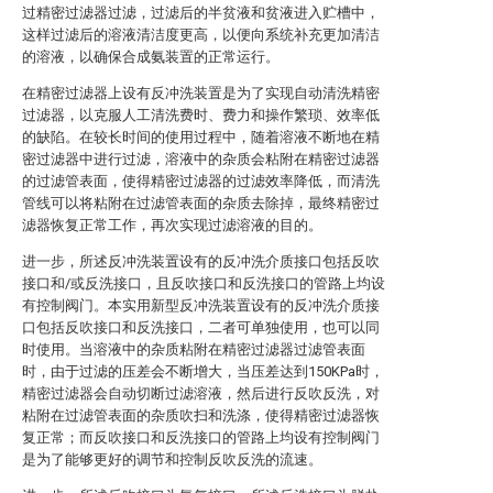
过精密过滤器过滤，过滤后的半贫液和贫液进入贮槽中，
这样过滤后的溶液清洁度更高，以便向系统补充更加清洁
的溶液，以确保合成氨装置的正常运行。
在精密过滤器上设有反冲洗装置是为了实现自动清洗精密
过滤器，以克服人工清洗费时、费力和操作繁琐、效率低
的缺陷。在较长时间的使用过程中，随着溶液不断地在精
密过滤器中进行过滤，溶液中的杂质会粘附在精密过滤器
的过滤管表面，使得精密过滤器的过滤效率降低，而清洗
管线可以将粘附在过滤管表面的杂质去除掉，最终精密过
滤器恢复正常工作，再次实现过滤溶液的目的。
进一步，所述反冲洗装置设有的反冲洗介质接口包括反吹
接口和/或反洗接口，且反吹接口和反洗接口的管路上均设
有控制阀门。本实用新型反冲洗装置设有的反冲洗介质接
口包括反吹接口和反洗接口，二者可单独使用，也可以同
时使用。当溶液中的杂质粘附在精密过滤器过滤管表面
时，由于过滤的压差会不断增大，当压差达到150KPa时，
精密过滤器会自动切断过滤溶液，然后进行反吹反洗，对
粘附在过滤管表面的杂质吹扫和洗涤，使得精密过滤器恢
复正常；而反吹接口和反洗接口的管路上均设有控制阀门
是为了能够更好的调节和控制反吹反洗的流速。