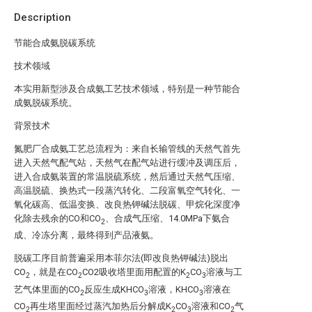
Description
节能合成氨脱碳系统
技术领域
本实用新型涉及合成氨工艺技术领域，特别是一种节能合
成氨脱碳系统。
背景技术
氮肥厂合成氨工艺总流程为：来自长输管线的天然气首先
进入天然气配气站，天然气在配气站进行缓冲及调压后，
进入合成氨装置的常温脱硫系统，然后通过天然气压缩、
高温脱硫、换热式一段蒸汽转化、二段富氧空气转化、一
氧化碳高、低温变换、改良热钾碱法脱碳、甲烷化深度净
化除去残余的CO和CO
、合成气压缩、14.0MPa下氨合
2
成、冷冻分离，最终得到产品液氨。
脱碳工序目前普遍采用本菲尔法(即改良热钾碱法)脱出
CO
，就是在CO
CO2吸收塔里面用配置的K
CO
溶液与工
2
2
2
3
艺气体里面的CO
反应生成KHCO
溶液，KHCO
溶液在
2
3
3
CO
再生塔里面经过蒸汽加热后分解成K
CO
溶液和CO
气
2
2
3
2