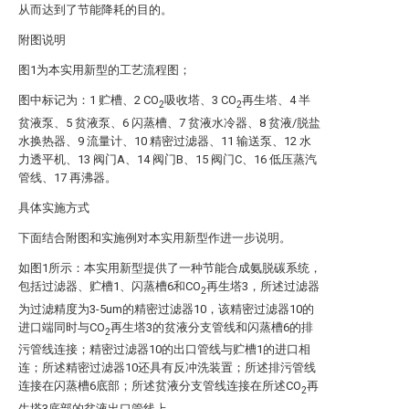
从而达到了节能降耗的目的。
附图说明
图1为本实用新型的工艺流程图；
图中标记为：1 贮槽、2 CO
吸收塔、3 CO
再生塔、4 半
2
2
贫液泵、5 贫液泵、6 闪蒸槽、7 贫液水冷器、8 贫液/脱盐
水换热器、9 流量计、10 精密过滤器、11 输送泵、12 水
力透平机、13 阀门A、14 阀门B、15 阀门C、16 低压蒸汽
管线、17 再沸器。
具体实施方式
下面结合附图和实施例对本实用新型作进一步说明。
如图1所示：本实用新型提供了一种节能合成氨脱碳系统，
包括过滤器、贮槽1、闪蒸槽6和CO
再生塔3，所述过滤器
2
为过滤精度为3-5um的精密过滤器10，该精密过滤器10的
进口端同时与CO
再生塔3的贫液分支管线和闪蒸槽6的排
2
污管线连接；精密过滤器10的出口管线与贮槽1的进口相
连；所述精密过滤器10还具有反冲洗装置；所述排污管线
连接在闪蒸槽6底部；所述贫液分支管线连接在所述CO
再
2
生塔3底部的贫液出口管线上。