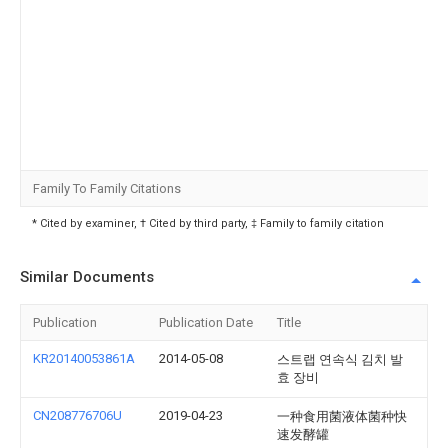
Family To Family Citations
* Cited by examiner, † Cited by third party, ‡ Family to family citation
Similar Documents
Publication
Publication Date
Title
KR20140053861A
2014-05-08
스트랩 연속식 김치 발
효 장비
CN208776706U
2019-04-23
一种食用菌液体菌种快
速发酵罐