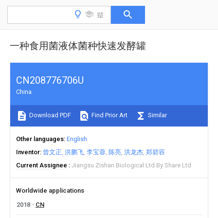
一种食用菌液体菌种快速发酵罐
CN208776706U
China
Download PDF
Find Prior Art
Similar
Other languages
English
Inventor
曾文正
洪鹏飞
李宝蓉
陈亮
洪龙杰
郑碧容
Current Assignee
Jiangsu Zishan Biological Ltd By Share Ltd
Worldwide applications
2018
CN