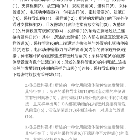
(1)、支撑框架(2)、放空阀门(3)、观察视窗(4)、进料口(5)、采样
管道(6)、电驱动伸缩器(7)、伸缩连杆(8)、密封活塞(9)、进液口
(10)、采样导出阀(11)、采样罐(12)；所述的发酵罐(1)的下端外侧
通过支撑框架(2)，且发酵罐(1)底部连接有放空阀门(3)；发酵罐
(1)的外侧设置有观察视窗(4)，发酵罐(1)的顶端左侧通过法兰连
接有进料口(5)；其中，所述的发酵罐(1)的内部右侧竖直设置有采
样管道(6)，采样管道(6)的上端通过连接法兰与外置的电驱动伸缩
器(7)连接，电驱动伸缩器(7)与采样管道(6)内部的伸缩连杆(8)连
接，伸缩连杆(8)的底部连接有密封活塞(9)；采样管道(6)的底部
侧壁设置有数个进液口(10)；所述的采样管道(6)的中间通过连接
法兰与发酵罐(1)外侧的采样导出阀(11)连接，采样导出阀(11)的
下端密封旋接有采样罐(12)。
2.根据权利要求1所述的一种食用菌液体菌种快速发酵罐，
其特征在于：所述的采样导出阀(11)内部流动槽的左侧设
置有密封阀板(13)，密封阀板(13)与外侧的驱动手轮(14)连
接，且采样导出阀(11)内部流动槽的右端密封旋接有清洗
杀菌盖(15)，清洗杀菌盖(15)外侧连接有一对进出气管道
(16)。
3.根据权利要求1所述的一种食用菌液体菌种快速发酵罐，
其特征在于：所述的采样管道(6)下端延伸至发酵罐(1)的底
部，其管径保持在5-8cm之间。