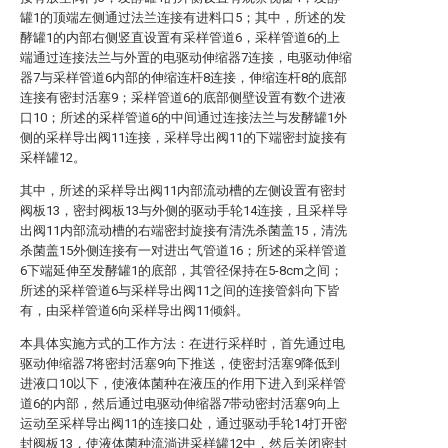
罐1的顶端左侧通过法兰连接有进料口5；其中，所述的发
酵罐1的内部右侧竖直设置有采样管道6，采样管道6的上
端通过连接法兰与外置的电驱动伸缩器7连接，电驱动伸缩
器7与采样管道6内部的伸缩连杆8连接，伸缩连杆8的底部
连接有密封活塞9；采样管道6的底部侧壁设置有数个进液
口10；所述的采样管道6的中间通过连接法兰与发酵罐1外
侧的采样导出阀11连接，采样导出阀11的下端密封旋接有
采样罐12。
其中，所述的采样导出阀11内部流动槽的左侧设置有密封
阀板13，密封阀板13与外侧的驱动手轮14连接，且采样导
出阀11内部流动槽的右端密封旋接有清洗杀菌盖15，清洗
杀菌盖15外侧连接有一对进出气管道16；所述的采样管道
6下端延伸至发酵罐1的底部，其管径保持在5-8cm之间；
所述的采样管道6与采样导出阀11之间的连接管斜向下皆
有，由采样管道6向采样导出阀11倾斜。
本具体实施方式的工作方法：在进行采样时，首先通过电
驱动伸缩器7将密封活塞9向下推送，使密封活塞9降低到
进液口10以下，使液体菌种在液压的作用下进入到采样管
道6的内部，然后通过电驱动伸缩器7带动密封活塞9向上
运动至采样导出阀11的连接口处，通过驱动手轮14打开密
封阀板13，使液体菌种流淌进采样罐12中，然后关闭密封