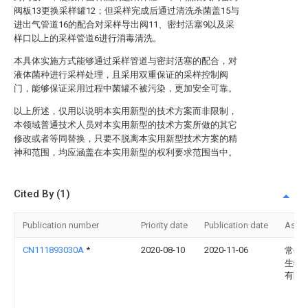
阀板13更换采样罐12；但采样完成后通过清洗杀菌盖15与
进出气管道16的配合对采样导出阀11、密封活塞9以及采
样口以上的采样管道6进行消毒清洗。
本具体实施方式能够通过采样管道与密封活塞的配合，对
液体菌种进行采样处理，且采用双重保证的采样控制阀
门，能够保证采用过程中菌罐不被污染，更加安全可靠。
以上所述，仅用以说明本实用新型的技术方案而非限制，
本领域普通技术人员对本实用新型的技术方案所做的其它
修改或者等同替换，只要不脱离本实用新型技术方案的精
神和范围，均应涵盖在本实用新型的权利要求范围当中。
Cited By (1)
Publication number
Priority date
Publication date
Assi
CN111893030A
*
2020-08-10
2020-11-06
常州
生物
有限