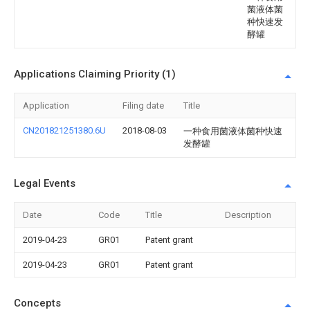
菌液体菌
种快速发
酵罐
Applications Claiming Priority (1)
Application
Filing date
Title
CN201821251380.6U
2018-08-03
一种食用菌液体菌种快速
发酵罐
Legal Events
Date
Code
Title
Description
2019-04-23
GR01
Patent grant
2019-04-23
GR01
Patent grant
Concepts