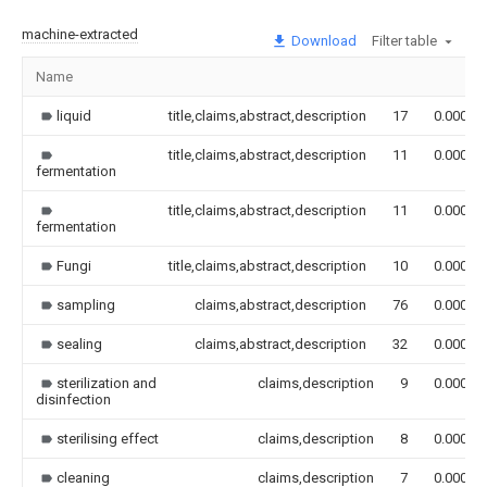
machine-extracted
Download
Filter table
Name
liquid
title,claims,abstract,description
17
0.000
title,claims,abstract,description
11
0.000
fermentation
title,claims,abstract,description
11
0.000
fermentation
Fungi
title,claims,abstract,description
10
0.000
sampling
claims,abstract,description
76
0.000
sealing
claims,abstract,description
32
0.000
sterilization and
claims,description
9
0.000
disinfection
sterilising effect
claims,description
8
0.000
cleaning
claims,description
7
0.000