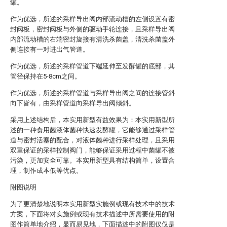
罐。
作为优选，所述的采样导出阀内部流动槽的左侧设置有密
封阀板，密封阀板与外侧的驱动手轮连接，且采样导出阀
内部流动槽的右端密封旋接有清洗杀菌盖，清洗杀菌盖外
侧连接有一对进出气管道。
作为优选，所述的采样管道下端延伸至发酵罐的底部，其
管径保持在5-8cm之间。
作为优选，所述的采样管道与采样导出阀之间的连接管斜
向下皆有，由采样管道向采样导出阀倾斜。
采用上述结构后，本实用新型有益效果为：本实用新型所
述的一种食用菌液体菌种快速发酵罐，它能够通过采样管
道与密封活塞的配合，对液体菌种进行采样处理，且采用
双重保证的采样控制阀门，能够保证采用过程中菌罐不被
污染，更加安全可靠。本实用新型具有结构简单，设置合
理，制作成本低等优点。
附图说明
为了更清楚地说明本实用新型实施例或现有技术中的技术
方案，下面将对实施例或现有技术描述中所需要使用的附
图作简单地介绍，显而易见地，下面描述中的附图仅仅是