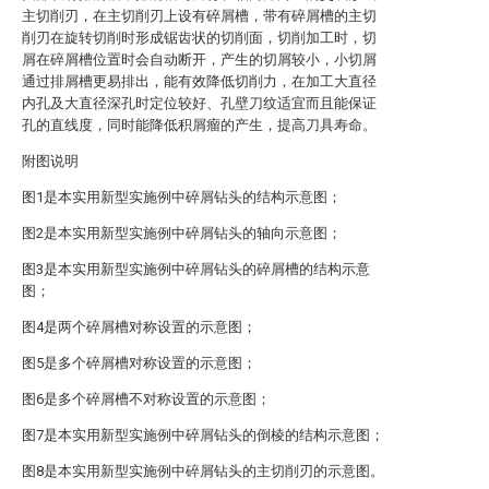
主切削刃，在主切削刃上设有碎屑槽，带有碎屑槽的主切
削刃在旋转切削时形成锯齿状的切削面，切削加工时，切
屑在碎屑槽位置时会自动断开，产生的切屑较小，小切屑
通过排屑槽更易排出，能有效降低切削力，在加工大直径
内孔及大直径深孔时定位较好、孔壁刀纹适宜而且能保证
孔的直线度，同时能降低积屑瘤的产生，提高刀具寿命。
附图说明
图1是本实用新型实施例中碎屑钻头的结构示意图；
图2是本实用新型实施例中碎屑钻头的轴向示意图；
图3是本实用新型实施例中碎屑钻头的碎屑槽的结构示意
图；
图4是两个碎屑槽对称设置的示意图；
图5是多个碎屑槽对称设置的示意图；
图6是多个碎屑槽不对称设置的示意图；
图7是本实用新型实施例中碎屑钻头的倒棱的结构示意图；
图8是本实用新型实施例中碎屑钻头的主切削刃的示意图。