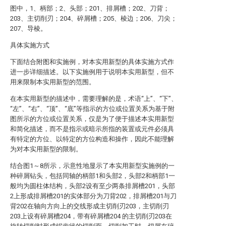
图中，1、柄部；2、头部；201、排屑槽；202、刀背；
203、主切削刃；204、碎屑槽；205、棱边；206、刀尖；
207、导棱。
具体实施方式
下面结合附图和实施例，对本实用新型的具体实施方式作
进一步详细描述。以下实施例用于说明本实用新型，但不
用来限制本实用新型的范围。
在本实用新型的描述中，需要理解的是，术语“上”、“下”、
“左”、“右”、“顶”、“底”等指示的方位或位置关系为基于附
图所示的方位或位置关系，仅是为了便于描述本实用新型
和简化描述，而不是指示或暗示所指的装置或元件必须具
有特定的方位、以特定的方位构造和操作，因此不能理解
为对本实用新型的限制。
结合图1～8所示，示意性地显示了本实用新型实施例的一
种碎屑钻头，包括同轴的柄部1和头部2，头部2和柄部1一
般均为圆柱体结构，头部2设有至少两条排屑槽201，头部
2上形成排屑槽201的实体部分为刀背202，排屑槽201与刀
背202在轴向方向上的交线形成主切削刃203，主切削刃
203上设有碎屑槽204，带有碎屑槽204 的主切削刃203在