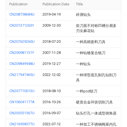
Publication
Publication Date
Title
CN208758684U
2019-04-19
碎屑钻头
CN201371263Y
2009-12-30
前刀面不对称凹槽分屑多
刃尖麻花钻
CN207629260U
2018-07-20
一种高精套料刀具
CN200981131Y
2007-11-28
一种钻锪复合铣刀
CN209849948U
2019-12-27
一种钻头
CN217941965U
2022-12-02
一种球型底孔制孔钻削刀
具
CN207710013U
2018-08-10
一种pcd铰刀
CN106041177A
2016-10-26
硬质合金环状切削刀具
CN205551567U
2016-09-07
钻头打孔一体成型倒角器
CN216938577U
2022-07-12
一种加工不锈钢阀座内孔