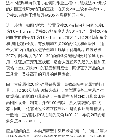
边205起到导向作用，在切削作业过程中，该棱边205形成
的外圆直径即为钻孔的直径，在刀尖206上设有导棱207，
导棱207有利于增加刀尖206 的强度和导向性。
进一步地，如图7所示，设置导棱207沿轴向方向的长度L
为1.0～1.5mm，导棱207的角度为为30°～35°，导棱207沿
轴向方向的长度L为1.0～1.5mm，加大了刀尖206切削角度
和切削接触长度，有效增加刀尖206的强度和耐磨性，适
合大直径内孔的大进给粗加工现场；优选地，设置导棱
207的倾斜角度为30°，30°的倾斜角能起到更好的导向作
用，保证加工深孔直线度，适合大直径深孔通孔的粗加工
现场；突出刀尖206的强度和耐磨性，既保证了产品的加
工质量，又提高了的刀具的使用寿命。
由于带碎屑槽204的碎屑钻头属于高效高精密金属切削刀
具，刀尖206及切削刃极为锋利，在普通设备上容易产生
微观崩口而影响刀具寿命，一般需在五轴CNC刀具磨床等
高刚性设备上制造，并在100 倍以上放大镜观察刃口状
态，同时，还需通过公差来控制尺寸进而保证制造精度，
一般地，主切削刃203之间的夹角140°±2°；导棱 207的倾
斜角度30°～35°±1°。
应当理解的是，本实用新型中采用术语“第一”、“第二”等来