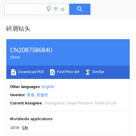
碎屑钻头
CN208758684U
China
Download PDF
Find Prior Art
Similar
Other languages
English
Inventor
黄展
莫傲然
Current Assignee
Guangzhou Junjie Precision Tools Co Ltd
Worldwide applications
2018
CN