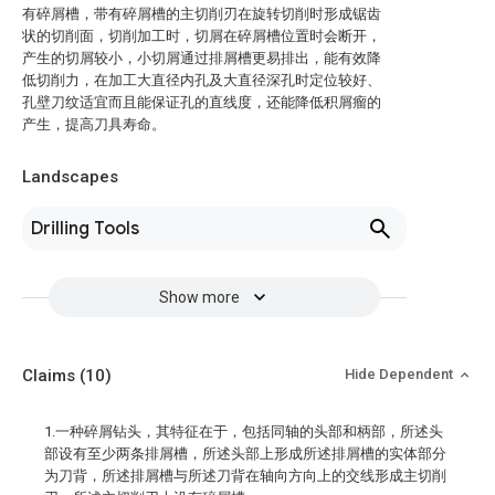
有碎屑槽，带有碎屑槽的主切削刃在旋转切削时形成锯齿
状的切削面，切削加工时，切屑在碎屑槽位置时会断开，
产生的切屑较小，小切屑通过排屑槽更易排出，能有效降
低切削力，在加工大直径内孔及大直径深孔时定位较好、
孔壁刀纹适宜而且能保证孔的直线度，还能降低积屑瘤的
产生，提高刀具寿命。
Landscapes
Drilling Tools
Show more
Claims
(10)
Hide Dependent
1.一种碎屑钻头，其特征在于，包括同轴的头部和柄部，所述头
部设有至少两条排屑槽，所述头部上形成所述排屑槽的实体部分
为刀背，所述排屑槽与所述刀背在轴向方向上的交线形成主切削