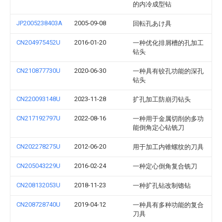
的内冷成型钻
JP2005238403A
2005-09-08
回転孔あけ具
CN204975452U
2016-01-20
一种优化排屑槽的孔加工
钻头
CN210877730U
2020-06-30
一种具有铰孔功能的深孔
钻头
CN220093148U
2023-11-28
扩孔加工防崩刃钻头
CN217192797U
2022-08-16
一种用于金属切削的多功
能倒角定心钻铣刀
CN202278275U
2012-06-20
用于加工内锥螺纹的刀具
CN205043229U
2016-02-24
一种定心倒角复合铣刀
CN208132053U
2018-11-23
一种扩孔钻改制锪钻
CN208728740U
2019-04-12
一种具有多种功能的复合
刀具