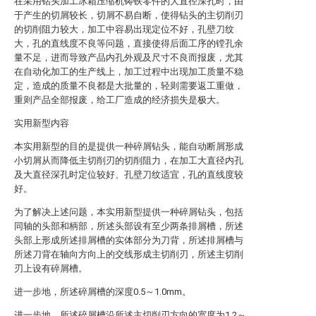
在采用钻头加工冰箱压缩机铸铁零件的大直径深孔时，由
于产生的切屑较长，切屑不易自断，使得钻头的主切削刃
的切削阻力较大，加工中容易出现定位不好，孔壁刀纹
大，孔的直线度不良等问题，直接使得后面工序的镗孔余
量不足，进而导致产品内孔外观及尺寸不良而报废，尤其
在自动化加工的生产线上，加工过程中出现加工质量不稳
定，造成的质量不良都是大批量的，轻则需要返工重做，
重则产品全部报废，给工厂造成的经济损失是极大。
实用新型内容
本实用新型的目的是提供一种碎屑钻头，能自动断屑形成
小切屑从而降低主切削刃的切削阻力，在加工大直径内孔
及大直径深孔时定位较好、孔壁刀纹适宜，孔的直线度较
好。
为了解决上述问题，本实用新型提供一种碎屑钻头，包括
同轴的头部和柄部，所述头部设有至少两条排屑槽，所述
头部上形成所述排屑槽的实体部分为刀背，所述排屑槽与
所述刀背在轴向方向上的交线形成主切削刃，所述主切削
刃上设有碎屑槽。
进一步地，所述碎屑槽的深度0.5～1.0mm。
进一步地，所述碎屑槽沿所述主切削刃方向的宽度为1.2～