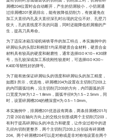
旋转切削时形成锯齿状的切削面，切削加工时，切屑在碎
屑槽204位置时会自动断开，产生的切屑较小，小切屑通
过排屑槽201更易排出，能有效降低切削力，有效避免在
加工大直径内孔及大直径深孔时出现的定位不好、孔壁刀
纹大，孔的直线度不良的问题，同时还能降低积屑瘤的产
生，提高刀具寿命。
为了适应冰箱压缩机铸铁零件的加工特点，本实施例中的
碎屑钻头的头部2和柄部1均采用硬质合金材料，硬质合金
材料具有较高的硬度和耐磨性，通常选择ISO K10～K30牌
号，当孔较深或加工系统刚性较差时，可选择ISO K30～
K40D等韧性好的牌号。
为了能有效保证碎屑钻头的强度和碎屑钻头的加工精度，
如图3 所示，优选地，碎屑槽204为设置在主切削刃203上
的内凹圆弧结构，沿主切削刃203的方向，内凹圆弧的开
口宽度为W为1.2～1.8mm，圆弧半径R为1.5～2.5mm，同
时，设置碎屑槽204的槽深度H为 0.5～1.0mm。
本实施例中，排屑槽201优选设有两条，两条排屑槽201与
刀背 202在轴向方向上的交线分别形成两个主切削刃203，
有利于提高碎屑钻头的冲击力和硬度，让作业过程中的进
孔径向切削更整齐，两个主切削刃203上分别设有碎屑槽
204。两个碎屑槽204可以是对称或是非对称地设置在两个