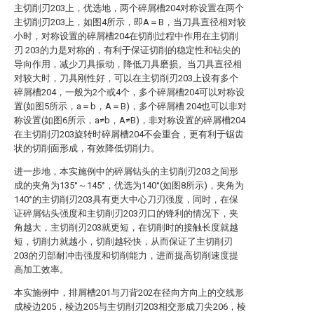
主切削刃203上，优选地，两个碎屑槽204对称设置在两个
主切削刃203上，如图4所示，即A＝B，当刀具直径相对较
小时，对称设置的碎屑槽204在切削过程中作用在主切削
刃 203的力是对称的，有利于保证切削的稳定性和钻尖的
导向作用，减少刀具振动，降低刀具磨损。当刀具直径相
对较大时，刀具刚性好，可以在主切削刃203上设有多个
碎屑槽204，一般为2个或4个，多个碎屑槽204可以对称设
置(如图5所示，a＝b，A＝B)，多个碎屑槽 204也可以非对
称设置(如图6所示，a≠b，A≠B)，非对称设置的碎屑槽204
在主切削刃203旋转时碎屑槽204不会重合，更有利于锯齿
状的切削面形成，有效降低切削力。
进一步地，本实施例中的碎屑钻头的主切削刃203之间形
成的夹角为135°～145°，优选为140°(如图8所示)，夹角为
140°的主切削刃203具有更大中心刀刃强度，同时，在保
证碎屑钻头强度和主切削刃203刃口的锋利的情况下，夹
角越大，主切削刃203就更短，在切削时的接触长度就越
短，切削力就越小，切削越轻快，从而保证了主切削刃
203的刃部耐冲击强度和切削能力，进而提高切削速度提
高加工效率。
本实施例中，排屑槽201与刀背202在径向方向上的交线形
成棱边205，棱边205与主切削刃203相交形成刀尖206，棱