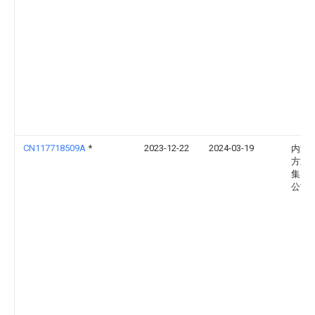
CN117718509A
*
2023-12-22
2024-03-19
内蒙
方重
集团
公司