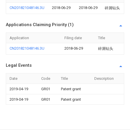
CN201821048146.3U
2018-06-29
2018-06-29
碎屑钻头
Applications Claiming Priority (1)
Application
Filing date
Title
CN201821048146.3U
2018-06-29
碎屑钻头
Legal Events
Date
Code
Title
Description
2019-04-19
GR01
Patent grant
2019-04-19
GR01
Patent grant