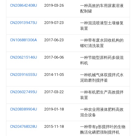
CN208642408U
2019-03-26
一种高效的车用尿素溶液
配制罐
CN209139475U
2019-07-23
一种混流喷液型土壤修复
装置
CN106881306A
2017-06-23
一种带有废水回收机构的
螺钉清洗装置
CN206215146U
2017-06-06
一种节能型原料药多级混
料机
CN203916555U
2014-11-05
一种机械气体双搅拌式水
泥助磨剂搅拌釜
CN206027495U
2017-03-22
一种有机肥生产高效搅拌
装置
CN208389904U
2019-01-18
一种农业用液体肥料高效
混合设备
CN204768328U
2015-11-18
一种带有y形搅拌叶的生物
酶活化磷肥强制搅拌机