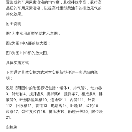
置形成的车用尿素溶液的均匀度，且搅拌效率高，获得高
品质的车用尿素溶液，以提高对重型柴油车的排放尾气的
净化效果。
附图说明
图1为本实用新型的结构示意图；
图2为图1中A部的放大图；
图3为图1中B部的放大图。
具体实施方式
下面通过具体实施方式对本实用新型作进一步详细的说
明：
说明书附图中的附图标记包括：罐体1、排气管2、动力器
3、转动轴4、搅拌盘5、搅拌桨6、搅拌条7、相抵条8、排
液管9、环形防溢流槽10、连通管11、内管111、外管
112、回收槽12、管道13、电动阀14、叶轮15、齿轮16、
齿条17、弹性复位件18、挤压块19、触碰开关20、限位块
21。
实施例