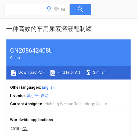
一种高效的车用尿素溶液配制罐
CN208642408U
China
Download PDF
Find Prior Art
Similar
Other languages
English
Inventor
夏小平
夏昉
Current Assignee
Yichang Weinuo Technology Co Ltd
Worldwide applications
2018
CN