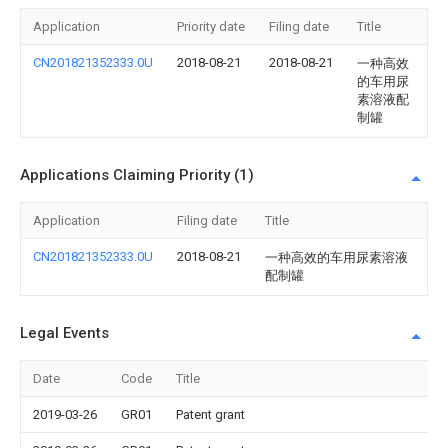
Application
Priority date
Filing date
Title
CN201821352333.0U
2018-08-21
2018-08-21
一种高效
的车用尿
素溶液配
制罐
Applications Claiming Priority (1)
Application
Filing date
Title
CN201821352333.0U
2018-08-21
一种高效的车用尿素溶液
配制罐
Legal Events
Date
Code
Title
2019-03-26
GR01
Patent grant