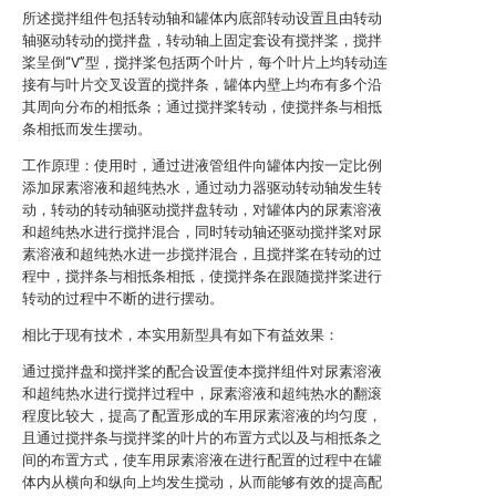
所述搅拌组件包括转动轴和罐体内底部转动设置且由转动
轴驱动转动的搅拌盘，转动轴上固定套设有搅拌桨，搅拌
桨呈倒“V”型，搅拌桨包括两个叶片，每个叶片上均转动连
接有与叶片交叉设置的搅拌条，罐体内壁上均布有多个沿
其周向分布的相抵条；通过搅拌桨转动，使搅拌条与相抵
条相抵而发生摆动。
工作原理：使用时，通过进液管组件向罐体内按一定比例
添加尿素溶液和超纯热水，通过动力器驱动转动轴发生转
动，转动的转动轴驱动搅拌盘转动，对罐体内的尿素溶液
和超纯热水进行搅拌混合，同时转动轴还驱动搅拌桨对尿
素溶液和超纯热水进一步搅拌混合，且搅拌桨在转动的过
程中，搅拌条与相抵条相抵，使搅拌条在跟随搅拌桨进行
转动的过程中不断的进行摆动。
相比于现有技术，本实用新型具有如下有益效果：
通过搅拌盘和搅拌桨的配合设置使本搅拌组件对尿素溶液
和超纯热水进行搅拌过程中，尿素溶液和超纯热水的翻滚
程度比较大，提高了配置形成的车用尿素溶液的均匀度，
且通过搅拌条与搅拌桨的叶片的布置方式以及与相抵条之
间的布置方式，使车用尿素溶液在进行配置的过程中在罐
体内从横向和纵向上均发生搅动，从而能够有效的提高配