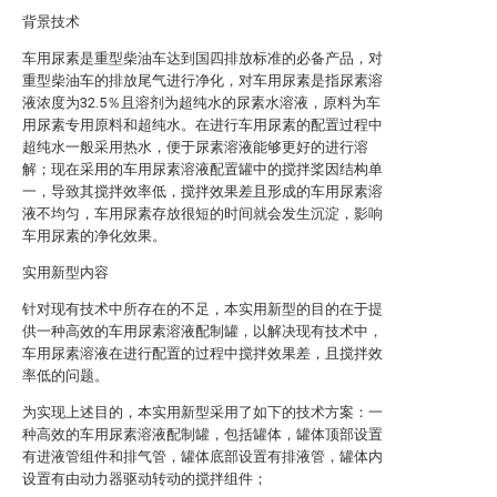
背景技术
车用尿素是重型柴油车达到国四排放标准的必备产品，对
重型柴油车的排放尾气进行净化，对车用尿素是指尿素溶
液浓度为32.5％且溶剂为超纯水的尿素水溶液，原料为车
用尿素专用原料和超纯水。在进行车用尿素的配置过程中
超纯水一般采用热水，便于尿素溶液能够更好的进行溶
解；现在采用的车用尿素溶液配置罐中的搅拌桨因结构单
一，导致其搅拌效率低，搅拌效果差且形成的车用尿素溶
液不均匀，车用尿素存放很短的时间就会发生沉淀，影响
车用尿素的净化效果。
实用新型内容
针对现有技术中所存在的不足，本实用新型的目的在于提
供一种高效的车用尿素溶液配制罐，以解决现有技术中，
车用尿素溶液在进行配置的过程中搅拌效果差，且搅拌效
率低的问题。
为实现上述目的，本实用新型采用了如下的技术方案：一
种高效的车用尿素溶液配制罐，包括罐体，罐体顶部设置
有进液管组件和排气管，罐体底部设置有排液管，罐体内
设置有由动力器驱动转动的搅拌组件；