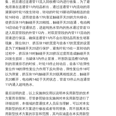
集，然后通过连通管11流入回收槽12内进行收集，为了避
免溶液在连通管11内结晶析出，通过连通管11内流动的溶
液驱动叶轮15发生转动，转动的叶轮15驱动同轴相连的齿
轮16转动，进而使齿条17向靠近触碰开关20的方向移动，
使挤压块19与触碰开关20相抵，触碰开关20连通，电动阀
14启动处于连通状态，进超纯热水管内的热水通过管道13
进入双层管段的外管112内，对双层管段的内管111流动的
溶液进行保温，确保连通管11内不会出现结晶而发生堵塞
现象，限位块21、挤压块19的宽度与齿条17的宽度的设置
是为了对触碰开关20进行保护，避免叶轮15在一直转动的
过程中，挤压块19对触碰开关20挤压过度而造成触碰开关
20发生损坏；当罐体1内停止冒液，环形防溢流槽10内收
到的溶液排尽的时候，叶轮15停止转动后，齿条17在弹性
复位件18的弹性复位力作用下反向滑动，弹性复位件18可
以为弹簧，挤压块19与触碰开关20脱离相抵状态，触碰开
关20断开，电动阀14处于关闭状态，管道13停止向连通管
11内通入超纯热水。
最后说明的是，以上实施例仅用以说明本实用新型的技术
方案而非限制，尽管参照较佳实施例对本实用新型进行了
详细说明，本领域的普通技术人员应当理解，可以对本实
用新型的技术方案进行修改或者等同替换，而不脱离本实
用新型技术方案的宗旨和范围，其均应涵盖在本实用新型