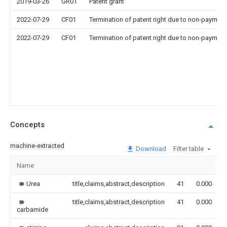
2019-03-26
GR01
Patent grant
2022-07-29
CF01
Termination of patent right due to non-payment
2022-07-29
CF01
Termination of patent right due to non-payment
Concepts
machine-extracted
Download
Filter table
Name
Urea
title,claims,abstract,description
41
0.000
title,claims,abstract,description
41
0.000
carbamide