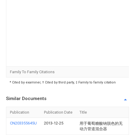
Family To Family Citations
* Cited by examiner, † Cited by third party, ‡ Family to family citation
Similar Documents
Publication
Publication Date
Title
CN203355645U
2013-12-25
用于葡萄糖酸钠脱色的无
动力管道混合器