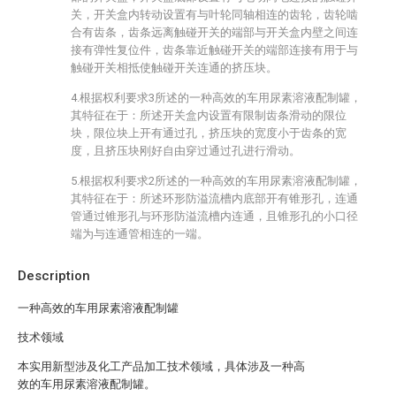
关，开关盒内转动设置有与叶轮同轴相连的齿轮，齿轮啮
合有齿条，齿条远离触碰开关的端部与开关盒内壁之间连
接有弹性复位件，齿条靠近触碰开关的端部连接有用于与
触碰开关相抵使触碰开关连通的挤压块。
4.根据权利要求3所述的一种高效的车用尿素溶液配制罐，
其特征在于：所述开关盒内设置有限制齿条滑动的限位
块，限位块上开有通过孔，挤压块的宽度小于齿条的宽
度，且挤压块刚好自由穿过通过孔进行滑动。
5.根据权利要求2所述的一种高效的车用尿素溶液配制罐，
其特征在于：所述环形防溢流槽内底部开有锥形孔，连通
管通过锥形孔与环形防溢流槽内连通，且锥形孔的小口径
端为与连通管相连的一端。
Description
一种高效的车用尿素溶液配制罐
技术领域
本实用新型涉及化工产品加工技术领域，具体涉及一种高
效的车用尿素溶液配制罐。