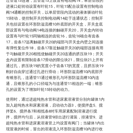
过管道13连通，且管道13上设置有电动阀14，单层管段的
进液口处转动设置有叶轮15，叶轮15配合设置有控制电动
阀14通断的控制开关，以单层管段内流动的液体驱动叶轮
15转动，使控制开关控制电动阀14处于连通状态；控制开
关包括设置在环形防溢流槽10外底部的开关盒，开关盒底
部设置有与电动阀14电连接的触碰开关20，开关盒内转动
设置有与叶轮15同轴相连的齿轮16，齿轮16啮合有齿条
17，齿条17远离触碰开关20的端部与开关盒内壁之间连接
有弹性复位件18，齿条17靠近触碰开关20的端部连接有用
于与触碰开关20相抵使触碰开关20连通的挤压块19；开关
盒内设置有限制齿条17滑动的限位块21，限位块21上开有
通过孔，挤压块19的宽度小于齿条17的宽度，且挤压块19
刚好自由穿过通过孔进行滑动；环形防溢流槽10内底部开
有锥形孔，连通管11通过锥形孔与环形防溢流槽10内连
通，且锥形孔的小口径端为与连通管11相连的一端；锥形
孔的设置为了增加叶轮15转动的动力。
使用时，通过进超纯热水管和进尿素溶液管分别向罐体1内
加入超纯热水和尿素溶液，启动动力器3，使搅拌盘5、搅
拌桨6、搅拌条7和相抵条8对车用尿素配制溶液进行搅
拌，搅拌均匀后，从排液管9排出进行灌装，排液管9、进
超纯热水管和进尿素溶液管上均设置有阀门；当罐体1内出
现冒液的时候，冒出的溶液流入环形防溢流槽10内进行收