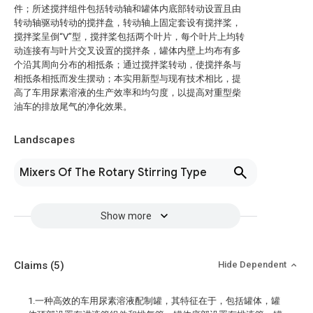
件；所述搅拌组件包括转动轴和罐体内底部转动设置且由
转动轴驱动转动的搅拌盘，转动轴上固定套设有搅拌桨，
搅拌桨呈倒“V”型，搅拌桨包括两个叶片，每个叶片上均转
动连接有与叶片交叉设置的搅拌条，罐体内壁上均布有多
个沿其周向分布的相抵条；通过搅拌桨转动，使搅拌条与
相抵条相抵而发生摆动；本实用新型与现有技术相比，提
高了车用尿素溶液的生产效率和均匀度，以提高对重型柴
油车的排放尾气的净化效果。
Landscapes
Mixers Of The Rotary Stirring Type
Show more
Claims
(5)
Hide Dependent
1.一种高效的车用尿素溶液配制罐，其特征在于，包括罐体，罐