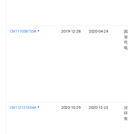
CN111058755A
*
2019-12-28
2020-04-24
国网
省电
司淄
电公
CN112121654A
*
2020-10-29
2020-12-25
河南
环保
有限