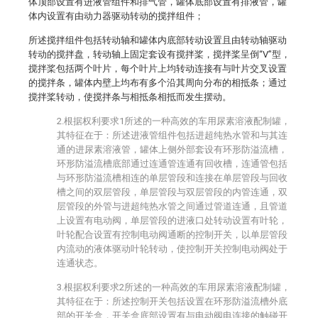
体顶部设置有进液管组件和排气管，罐体底部设置有排液管，罐
体内设置有由动力器驱动转动的搅拌组件；
所述搅拌组件包括转动轴和罐体内底部转动设置且由转动轴驱动
转动的搅拌盘，转动轴上固定套设有搅拌桨，搅拌桨呈倒“V”型，
搅拌桨包括两个叶片，每个叶片上均转动连接有与叶片交叉设置
的搅拌条，罐体内壁上均布有多个沿其周向分布的相抵条；通过
搅拌桨转动，使搅拌条与相抵条相抵而发生摆动。
2.根据权利要求1所述的一种高效的车用尿素溶液配制罐，
其特征在于：所述进液管组件包括进超纯热水管和与其连
通的进尿素溶液管，罐体上侧外部套设有环形防溢流槽，
环形防溢流槽底部通过连通管连通有回收槽，连通管包括
与环形防溢流槽相连的单层管段和连接在单层管段与回收
槽之间的双层管段，单层管段与双层管段的内管连通，双
层管段的外管与进超纯热水管之间通过管道连通，且管道
上设置有电动阀，单层管段的进液口处转动设置有叶轮，
叶轮配合设置有控制电动阀通断的控制开关，以单层管段
内流动的液体驱动叶轮转动，使控制开关控制电动阀处于
连通状态。
3.根据权利要求2所述的一种高效的车用尿素溶液配制罐，
其特征在于：所述控制开关包括设置在环形防溢流槽外底
部的开关盒，开关盒底部设置有与电动阀电连接的触碰开