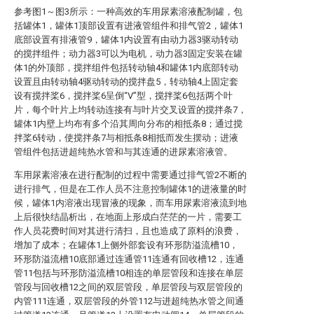
参考图1～图3所示：一种高效的车用尿素溶液配制罐，包
括罐体1，罐体1顶部设置有进液管组件和排气管2，罐体1
底部设置有排液管9，罐体1内设置有由动力器3驱动转动
的搅拌组件；动力器3可以为电机，动力器3固定安装在罐
体1的外顶部，搅拌组件包括转动轴4和罐体1内底部转动
设置且由转动轴4驱动转动的搅拌盘5，转动轴4上固定套
设有搅拌桨6，搅拌桨6呈倒“V”型，搅拌桨6包括两个叶
片，每个叶片上均转动连接有与叶片交叉设置的搅拌条7，
罐体1内壁上均布有多个沿其周向分布的相抵条8；通过搅
拌桨6转动，使搅拌条7与相抵条8相抵而发生摆动；进液
管组件包括进超纯热水管和与其连通的进尿素溶液管。
车用尿素溶液在进行配制的过程中需要通过排气管2不断的
进行排气，但是在工作人员不注意控制罐体1的进液量的时
候，罐体1内溶液出现冒液的现象，而车用尿素溶液流到地
上后很快结晶析出，在地面上形成白茫茫的一片，需要工
作人员花费时间对其进行清扫，且也造成了原料的浪费，
增加了成本；在罐体1上侧外部套设有环形防溢流槽10，
环形防溢流槽10底部通过连通管11连通有回收槽12，连通
管11包括与环形防溢流槽10相连的单层管段和连接在单层
管段与回收槽12之间的双层管段，单层管段与双层管段的
内管111连通，双层管段的外管112与进超纯热水管之间通