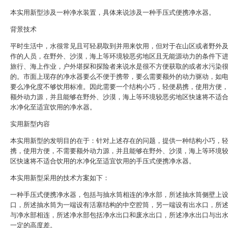
本实用新型涉及一种净水装置，具体来说涉及一种手压式便携净水器。
背景技术
平时生活中，水很常见且可轻易取到并用来饮用，但对于在山区或者野外
作的人员，在野外、沙漠，海上等环境较恶劣地区且无能源动力的条件下
旅行、海上作业，户外堪探和探险者来说水是很不方便获取的或者水污染
的。市面上现存的净水器要么不便于携带，要么需要额外的动力驱动，如
要么净化度不够饮用标准。因此需要一个结构小巧，轻便易携，使用方便
额外动力源，并且能够在野外、沙漠，海上等环境较恶劣地区快速将不适
水净化至适宜饮用的净水器。
实用新型内容
本实用新型的发明目的在于：针对上述存在的问题，提供一种结构小巧，
携，使用方便，不需要额外动力源，并且能够在野外、沙漠，海上等环境
区快速将不适合饮用的水净化至适宜饮用的手压式便携净水器。
本实用新型采用的技术方案如下：
一种手压式便携净水器，包括与抽水筒相连的净水部，所述抽水筒侧壁上
口，所述抽水筒为一端设有活塞结构的中空腔筒，另一端设有出水口，所
与净水部相连，所述净水部包括净水出口和废水出口，所述净水出口与出
一定的高度差。