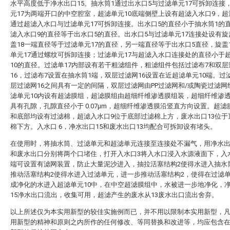
水平高度低于净水出口15。抽水筒1通过出水口5与过滤单元17可拆卸连接
元17为两端开口的中空腔室，超滤单元10底端侧壁上设有超滤入水口9，超
通过超滤入水口与过滤单元17可拆卸连接。出水口5的直径小于抽水筒1的
滤入水口9的直径等于出水口5的直径。出水口5与过滤单元17连接处设有旋
盖18一端直径等于过滤单元17的直径，另一端直径等于出水口5直径，旋盖
单元17通过螺纹可拆卸连接；过滤单元17与超滤入水口连接处的直径小于
10的直径。过滤单17内部设有若干粗滤组件，粗滤组件包括过滤布7和双层
16，过滤布7设置在抽水筒1端，双层过滤网16设置在近超滤单元10端。过
层过滤网16之间具有一定的间隔，双层过滤网由PP过滤网和/或陶瓷过滤网
滤单元10内设有超滤膜组，超滤膜组由超细纤维渗透膜组装，超细纤维渗
具有孔隙，孔隙直径小于 0.07μm，超细纤维渗透膜沿竖直方向设置。超滤
和底部均设有过滤棉，超滤入水口9位于底部过滤棉上方，废水出口13位于
棉下方。入水口 6，净水出口15和废水出口13均配合可拆卸设有堵头。
在使用时，将抽水筒、过滤单元和超滤单元连接至连接处不漏气，用净水
和废水出口分别将两个口堵住，打开入水口3将入水口浸入水源液面下，入
端可设置有滤网装置，防止大量泥沙进入，抽拉活塞结构2使得水进入抽水
推动活塞结构2使得水进入过滤单元，进一步推动活塞结构2，使得在过滤
成净化的水进入超滤单元10中，在中空超滤膜组中，水被进一步地净化，
15净水出口流出，收集可用，超滤产生的废水从13废水出口流出舍弃。
以上所述仅为本实用新型的较佳实施例而已，并不用以限制本实用新型，
用新型的精神和原则之内所作的任何修改、等同替换和改进等，均应包含