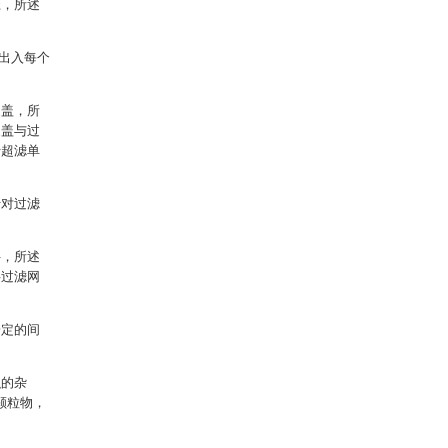
径，所述
出入每个
旋盖，所
旋盖与过
于超滤单
于对过滤
件，所述
层过滤网
一定的间
积的杂
颗粒物，