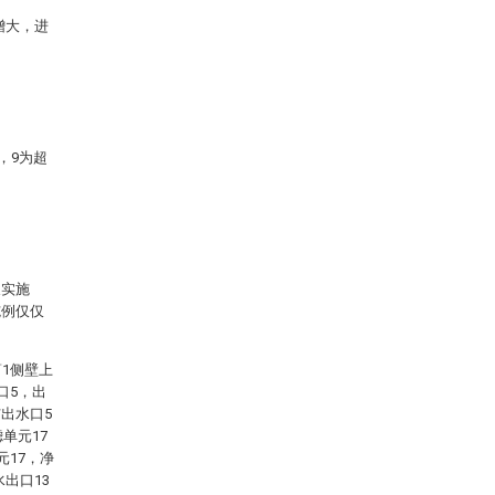
增大，进
，9为超
。
及实施
施例仅仅
1侧壁上
口5，出
与出水口5
单元17
元17，净
出口13