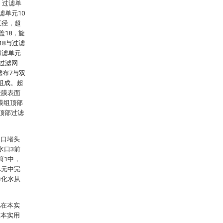
，过滤单
滤单元10
直径，超
盖18，旋
18与过滤
超滤单元
过滤网
滤布7与双
组成。超
透膜表面
膜组顶部
顶部过滤
出口堵头
水口3前
筒1中，
单元中完
净化水从
凡在本实
在本实用