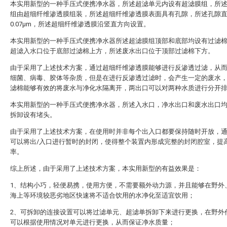
本实用新型的一种手压式便携净水器，所述超滤单元内设有超滤膜组，所
组由超细纤维渗透膜组装，所述超细纤维渗透膜表面具有孔隙，所述孔隙
0.07μm，所述超细纤维渗透膜沿竖直方向设置。
本实用新型的一种手压式便携净水器所述超滤膜组顶部和底部均设有过滤
超滤入水口位于底部过滤棉上方，所述废水出口位于顶部过滤棉下方。
由于采用了上述技术方案，通过超细纤维渗透膜能够进行反渗透过滤，从
细菌、病毒、胶体等杂质，但是在进行反渗透过滤时，会产生一定的废水
滤棉能够有效的将废水与净化水隔离开，两出口可以对两种水质进行分开
本实用新型的一种手压式便携净水器，所述入水口，净水出口和废水出口
拆卸设有堵头。
由于采用了上述技术方案，在使用时并非每个出入口都要保持随时开放，
可以将出/入口进行暂时的封闭，使得整个装置内形成完整的封闭腔室，提
率。
综上所述，由于采用了上述技术方案，本实用新型的有益效果是：
1、结构小巧，轻便易携，使用方便，不需要额外动力源，并且能够在野外
海上等环境较恶劣地区快速将不适合饮用的水净化至适宜饮用；
2、可拆卸的连接设置可以将过滤单元、超滤单拆卸下来进行更换，在野外
可以根据使用情况对单元进行更换，从而保证净水质量；