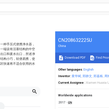
CN208632225U
的一种手压式便携净水器，
China
为一端设有活塞结构的中空
水出口和废水出口，所述净
Download PDF
Find Prior
有结构小巧，轻便易携，使
地区快速将不适合饮用的水
Other languages
English
Inventor
黄华斌
郑静文
郑嘉栋
周
Current Assignee
Xiamen Huaxia U
Worldwide applications
2017
CN