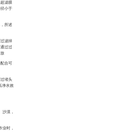
述超滤膜
直径小于
棉，所述
而过滤掉
，通过过
排放
均配合可
通过堵头
高净水效
、沙漠，
作业时，