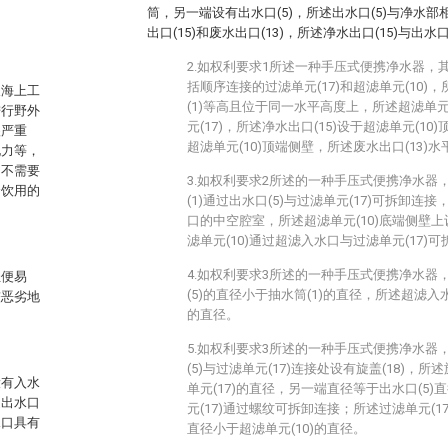
筒，另一端设有出水口(5)，所述出水口(5)与净水
出口(15)和废水出口(13)，所述净水出口(15)与出
2.如权利要求1所述一种手压式便携净水器，
括顺序连接的过滤单元(17)和超滤单元(10)，
及海上工
(1)等高且位于同一水平高度上，所述超滤单元
进行野外
元(17)，所述净水出口(15)设于超滤单元(10
很严重
超滤单元(10)顶端侧壁，所述废水出口(13)水
电力等，
，不需要
3.如权利要求2所述的一种手压式便携净水器
合饮用的
(1)通过出水口(5)与过滤单元(17)可拆卸连接
口的中空腔室，所述超滤单元(10)底端侧壁上
滤单元(10)通过超滤入水口与过滤单元(17)
4.如权利要求3所述的一种手压式便携净水器
轻便易
(5)的直径小于抽水筒(1)的直径，所述超滤入水
较恶劣地
的直径。
5.如权利要求3所述的一种手压式便携净水器
(5)与过滤单元(17)连接处设有旋盖(18)，所
设有入水
单元(17)的直径，另一端直径等于出水口(5)直
述出水口
元(17)通过螺纹可拆卸连接；所述过滤单元(17
水口具有
直径小于超滤单元(10)的直径。