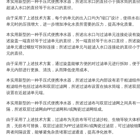
本实用新型的一种手压式便携净水器，所述出水口的直径小于抽水筒的直
超滤入水口的直径等于出水口的直径。
由于采用了上述技术方案，每个的单元的出入口均为“缩口”设计，使得水在
单元时的压强增大，进一步增加净化水质所需要的压力，提高净化质量。
本实用新型的一种手压式便携净水器，所述出水口与过滤单元连接处设有
述旋盖一端直径等于过滤单元的直径，另一端直径等于出水口直径，所述
滤单元通过螺纹可拆卸连接；所述过滤单元与超滤入水口连接处的直径小
元的直径。
由于采用了上述技术方案，通过旋盖能够方便的对过滤单元进行拆卸，便
单元内部进行更换、清洗，从而降低使用成本。
本实用新型的一种手压式便携净水器，所述过滤单元内部设有若干粗滤组
粗滤组件包括过滤布和双层过滤网，所述过滤布设置在抽水筒端，所述双
设置在近超滤单元端。
本实用新型的一种手压式便携净水器，所述过滤布与双层过滤网之间具有
隔，所述双层过滤网由PP过滤网和/或陶瓷过滤网组成。
由于采用了上述技术方案，过滤布为无纺布等可过滤沙粒、生物等较大体
质，无纺布可替换，双层过滤层为PP过滤层和/或陶瓷过滤层，可过滤较细
两者间隔设置，能够避免杂质堵塞过滤通道，提高净化效率。