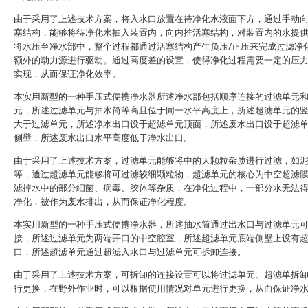
由于采用了上述技术方案，将入水口放置在待净化水液面下方，通过手动
塞结构，能够将待净化水抽入装置内，向内推活塞结构，对装置内的水提
将水压至净水部中，整个过程都通过活塞结构产生负压/正压来完成过滤净
额外的动力源进行驱动。通过高度差的设置，使得净化过程需要一定的压
实现，从而保证净化效率。
本实用新型的一种手压式便携净水器所述净水部包括顺序连接的过滤单元
元，所述过滤单元与抽水筒等高且位于同一水平高度上，所述超滤单元的
大于过滤单元，所述净水出口设于超滤单元顶面，所述废水出口设于超滤
侧壁，所述废水出口水平高度低于净水出口。
由于采用了上述技术方案，过滤单元能够将中的大颗粒杂质进行过滤，如
等，通过超滤单元能够将可过滤较细颗粒物，超滤单元的核心为中空超滤
滤掉水中的部分细菌、病毒、胶体等杂质，在净化过程中，一部分水无法
净化，被作为废水排出，从而保证净化程度。
本实用新型的一种手压式便携净水器，所述抽水筒通过出水口与过滤单元
接，所述过滤单元为两端开口的中空腔室，所述超滤单元底端侧壁上设有
口，所述超滤单元通过超滤入水口与过滤单元可拆卸连接。
由于采用了上述技术方案，可拆卸的连接设置可以将过滤单元、超滤单拆
行更换，在野外作业时，可以根据使用情况对单元进行更换，从而保证净