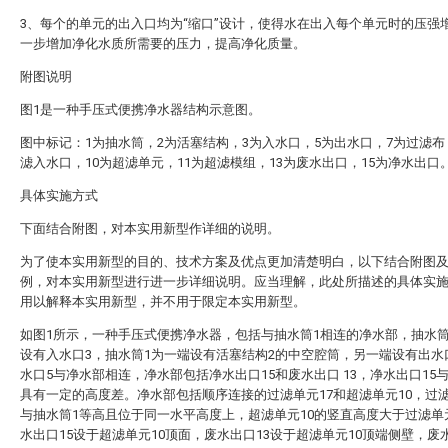
3、每个的单元的出入口均为“缩口”设计，使得水在出入每个单元时的压强
一步增加净化水质所需要的压力，提高净化质量。
附图说明
图1是一种手压式便携净水器结构示意图。
图中标记：1为抽水筒，2为活塞结构，3为入水口，5为出水口，7为过滤布
滤入水口，10为超滤单元，11为超滤模组，13为废水出口，15为净水出口
具体实施方式
下面结合附图，对本实用新型作详细的说明。
为了使本实用新型的目的、技术方案及优点更加清楚明白，以下结合附图
例，对本实用新型进行进一步详细说明。应当理解，此处所描述的具体实
用以解释本实用新型，并不用于限定本实用新型。
如图1所示，一种手压式便携净水器，包括与抽水筒1相连的净水部，抽水筒
设有入水口3，抽水筒1为一端设有活塞结构2的中空腔筒，另一端设有出水
水口5与净水部相连，净水部包括净水出口15和废水出口 13，净水出口15
具有一定的高度差。净水部包括顺序连接的过滤单元17和超滤单元10，过滤
与抽水筒1等高且位于同一水平高度上，超滤单元10的竖直高度大于过滤单
水出口15设于超滤单元10顶面，废水出口13设于超滤单元10顶端侧壁，废水