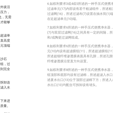
6.如权利要求3或4或5所述的一种手压式便
向外拔活
过滤单元(17)内部设有若干粗滤组件，所述粗
供压力，
过滤网(16)，所述过滤布(7)设置在抽水筒(1)
化，无需
在近超滤单元(10)端。
力才能够
7.如权利要求6所述的一种手压式便携净水器
(7)与双层过滤网(16)之间具有一定的间隔，
和超滤单
和/或陶瓷过滤网组成。
竖直高度
单元顶端
8.如权利要求6所述的一种手压式便携净水器
元(10)内设有超滤膜组(11)，所述超滤膜组(
所述超细纤维渗透膜表面具有孔隙，所述孔隙直
泥沙石
纤维渗透膜沿竖直方向设置。
膜组，过
得到完全
9.如权利要求8所述的一种手压式便携净水器
组顶部和底部均设有过滤棉，所述超滤入水口(
述废水出口(13)位于顶部过滤棉下方；所述入水口
可拆卸连
水出口(13)均配合可拆卸设有堵头。
超滤入水
卸下来进
水质量。