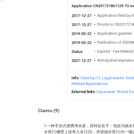
Application CN201721861129.7U e
Application filed by 
2017-12-27
Priority to CN201721
2017-12-27
Application granted
2019-03-22
Publication of CN20
2019-03-22
Expired - Fee Related
Status
Anticipated expiratio
2027-12-27
Info
Cited by (1)
Legal events
Simi
Related Applications
External links
Espacenet
Global Do
Claims
(9)
1.一种手压式便携净水器，其特征在于：包括与抽水筒
水筒(1)侧壁上设有入水口(3)，所述抽水筒(1)为一