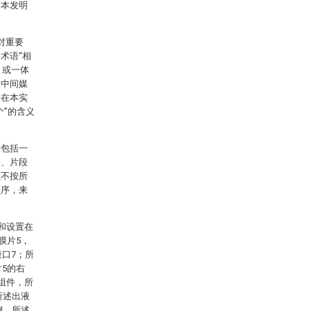
对本发明
对重要
术语“相
，或一体
过中间媒
语在本实
”的含义
示包括一
块、片段
以不按所
顺序，来
和设置在
膜片5，
液口7；所
5的右
组件，所
所述出液
侧，所述