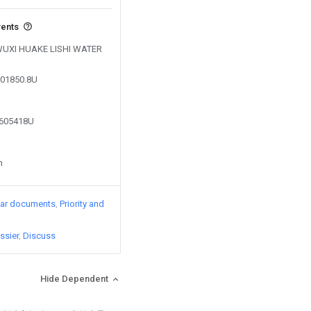
vents
y WUXI HUAKE LISHI WATER
201850.8U
8605418U
n
lar documents
Priority and
ssier
Discuss
Hide Dependent