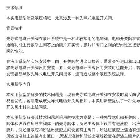
技术领域
本实用新型涉及液压领域，尤其涉及一种先导式电磁开关阀。
背景技术
先导式电磁开关阀在液压系统中是一种比较常用的电磁阀。电磁开关阀在
通断功能主要依靠主阀芯上的膜片来实现，膜片和阀门之间的密封性直接
阀的性能。
在液压系统的实际安装中，由于开关阀的进出口接近，通常会将进口和出
将先导电磁开关阀反向安装，并且先导电磁开关阀反向安装时也能开启，
发现容易导致先导式电磁开关阀损坏，进而造成整个液压系统故障。
实用新型内容
本实用新型要解决的技术问题是：现有先导式电磁开关阀在安装时易反向
易被发现，容易造成该先导式电磁开关阀损坏，本实用新型提供了一种先
开关阀来解决上述问题。
本实用新型解决其技术问题所采用的技术方案是：一种先导式电磁开关阀
阀体和设置在所述主阀体上的先导阀体，所述主阀体上设置有进液腔、出
膜片，所述进液腔和所述出液腔之间设置有主阀口，所述进液腔上连通有
所述出液腔上连通有出液口；所述进液腔和所述出液腔设置在所述主膜片