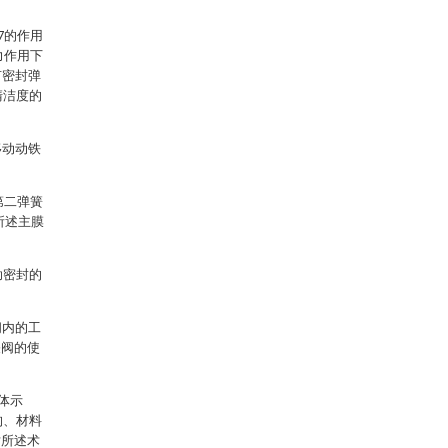
7的作用
力作用下
有密封弹
清洁度的
移动动铁
第二弹簧
所述主膜
助密封的
阀内的工
关阀的使
体示
构、材料
对所述术