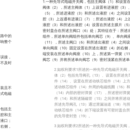
1.一种先导式电磁开关阀，包括主阀体（1）和设置
阀体（2），所述主阀体（1）上设置有进液腔（3）
（5），所述进液腔（3）和所述出液腔（4）之间设
腔（3）上连通有进液口（7）；所述出液腔（4）上
液腔（3）和所述出液腔（4）设置在所述主膜片（5
密封盖合在所述主阀口（6）处；其特征在于：所述
管路中的
组件，所述单向阀组件包括单向阀芯（9）、单向阀座
影响整个
（11），所述主阀口（6）和所述出液腔（4）之间
单向阀座（10）固定设置在所述出液腔（4）的右侧
端安装在所述单向阀座（10）上，所述第一弹簧（1
口误接，
阀芯（9）并将所述单向阀芯（9）密封顶紧在所述单
若不及时
2.如权利要求1所述的一种先导式电磁开关阀
体（2）包括先导阀孔（13）、设置在所述先
件（14）、设置在所述动铁芯组件（14）上
述动铁芯组件（14）外周的电磁线圈（16）
误装且不
（14）内部的密封弹簧（17），所述密封弹
导式电磁
件（14）和所述隔磁管（15）之间并将所述
所述先导阀孔（13）通过泄漏油道（18）与
，包括主
动铁芯组件（14）的下端设置有可密封盖合所
液腔和主
的先导密封垫（19）。
进液口；
3.如权利要求2所述的一种先导式电磁开关阀
的右侧，