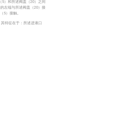
（5）和所述阀盖（20）之间
）的左端与所述阀盖（20）接
（5）接触。
，其特征在于：所述进液口