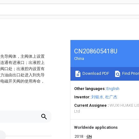
CN208605418U
的先导阀体，主阀体上设置
China
上连通有进液口；出液腔上
主阀口处；出液腔内设置有
Download PDF
Find Prior
压力油由出口处进入到先导
该电磁开关阀的使用寿命，
Other languages
English
Inventor
刘银水
杜广杰
Current Assignee
WUXI HUAKE LI
Ltd
Worldwide applications
2018
CN