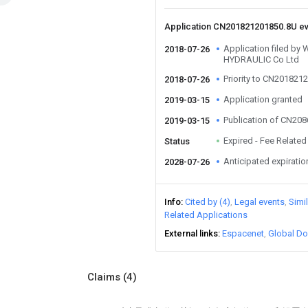
Application CN201821201850.8U e
Application filed b
2018-07-26
HYDRAULIC Co Ltd
Priority to CN201821
2018-07-26
Application granted
2019-03-15
Publication of CN20
2019-03-15
Expired - Fee Related
Status
Anticipated expiratio
2028-07-26
Info
Cited by (4)
Legal events
Simi
Related Applications
External links
Espacenet
Global Do
Claims
(4)