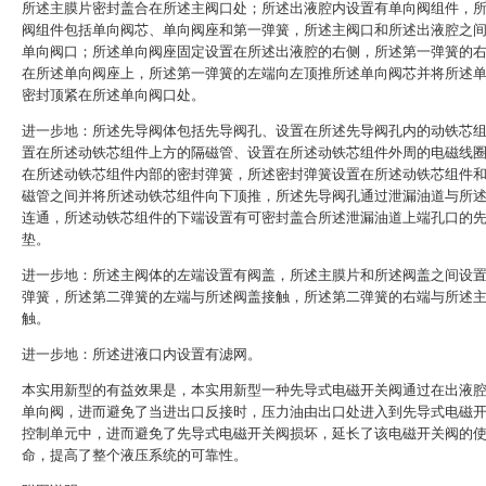
所述主膜片密封盖合在所述主阀口处；所述出液腔内设置有单向阀组件，
阀组件包括单向阀芯、单向阀座和第一弹簧，所述主阀口和所述出液腔之
单向阀口；所述单向阀座固定设置在所述出液腔的右侧，所述第一弹簧的
在所述单向阀座上，所述第一弹簧的左端向左顶推所述单向阀芯并将所述
密封顶紧在所述单向阀口处。
进一步地：所述先导阀体包括先导阀孔、设置在所述先导阀孔内的动铁芯
置在所述动铁芯组件上方的隔磁管、设置在所述动铁芯组件外周的电磁线
在所述动铁芯组件内部的密封弹簧，所述密封弹簧设置在所述动铁芯组件
磁管之间并将所述动铁芯组件向下顶推，所述先导阀孔通过泄漏油道与所
连通，所述动铁芯组件的下端设置有可密封盖合所述泄漏油道上端孔口的
垫。
进一步地：所述主阀体的左端设置有阀盖，所述主膜片和所述阀盖之间设
弹簧，所述第二弹簧的左端与所述阀盖接触，所述第二弹簧的右端与所述
触。
进一步地：所述进液口内设置有滤网。
本实用新型的有益效果是，本实用新型一种先导式电磁开关阀通过在出液
单向阀，进而避免了当进出口反接时，压力油由出口处进入到先导式电磁
控制单元中，进而避免了先导式电磁开关阀损坏，延长了该电磁开关阀的
命，提高了整个液压系统的可靠性。