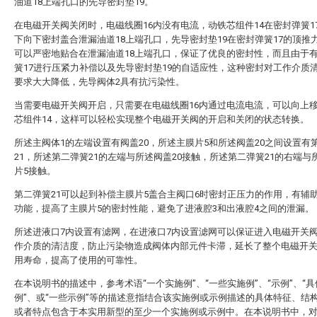
油道18上端孔口的先导密封垫19。
在电磁开关阀关闭时，电磁线圈16内没有电流，动铁芯组件14在密封弹簧1
下向下密封盖合泄漏油道18上端孔口，先导密封垫19在密封弹簧17的顶推
可以严密地贴合在泄漏油道18上端孔口，保证了优良的密封性，而且由于
簧17进行压紧力补偿以及先导密封垫19的自适应性，这种密封对工作介质
要求大大降低，先导阀体2具有抗污染性。
当需要电磁开关阀开启，只需要在电磁线圈16内通过电流电流，可以向上
芯组件14，这样可以轻松实现整个电磁开关阀的开启和关闭的状态转换。
所述主阀体1的左端设置有阀盖20，所述主膜片5和所述阀盖20之间设置有
21，所述第二弹簧21的左端与所述阀盖20接触，所述第二弹簧21的右端与
片5接触。
第二弹簧21可以起到补偿主膜片5盖合主阀口6时密封正压力的作用，有辅
功能，提高了主膜片5的密封性能，避免了进液腔3和出液腔4之间的泄漏。
所述进液口7内设置有滤网，在进液口7内设置滤网可以保证进入电磁开关
作介质的清洁度，防止污染物造成阀体内部元件卡滞，延长了整个电磁开
用寿命，提高了使用的可靠性。
在本说明书的描述中，参考术语“一个实施例”、“一些实施例”、“示例”、“具
例”、或“一些示例”等的描述意指结合该实施例或示例描述的具体特征、结
或者特点包含于本实用新型的至少一个实施例或示例中。在本说明书中，