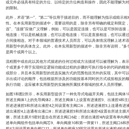
或元件必须具有特定的方位、以特定的方位构造和操作，因此不能理解为
的限制。
此外，术语“第一”、“第二”等仅用于描述目的，而不能理解为指示或暗示相
性。在本实用新型的描述中，需要说明的是，除非另有明确的规定和限定，
连”、“连接”应做广义理解，例如，可以是固定连接，也可以是可拆卸连接
地连接；可以是机械连接，也可以是电连接；可以是直接相连，也可以通
介间接相连。对于本领域的普通技术人员而言，可以具体情况理解上述术
用新型中的具体含义。此外，在本实用新型的描述中，除非另有说明，“多个
是两个或两个以上。
流程图中或在此以其他方式描述的任何过程或方法描述可以被理解为，表
个或更多个用于实现特定逻辑功能或过程的步骤的可执行指令的代码的模
或部分，并且本实用新型的优选实施方式的范围包括另外的实现，其中可
示出或讨论的顺序，包括根据所涉及的功能按基本同时的方式或按相反的
执行功能，这应被本实用新型的实施例所属技术领域的技术人员所理解。
如图1和图2所示，本实用新型提供了一种先导式电磁开关阀，包括主阀体1
所述主阀体1上的先导阀体2，所述主阀体1上设置有进液腔3、出液腔4和主
所述进液腔3和所述出液腔4之间设置有主阀口6，所述进液腔3上连通有进
述出液腔4上连通有出液口8；所述进液腔3和所述出液腔4设置在所述主膜片
侧，所述主膜片5密封盖合在所述主阀口6处；所述出液腔4内设置有单向阀
述单向阀组件包括单向阀芯9、单向阀座10和第一弹簧11，所述主阀口6和
腔4之间设置有单向阀口12；所述单向阀座10固定设置在所述出液腔4的右