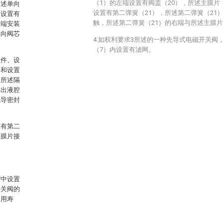
（1）的左端设置有阀盖（20），所述主膜片
所述单向
设置有第二弹簧（21），所述第二弹簧（21
间设置有
触，所述第二弹簧（21）的右端与所述主膜片
右端安装
单向阀芯
4.如权利要求3所述的一种先导式电磁开关阀
（7）内设置有滤网。
组件、设
圈和设置
和所述隔
述出液腔
先导密封
置有第二
主膜片接
腔中设置
开关阀的
使用寿