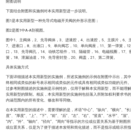
附图说明
下面结合附图和实施例对本实用新型进一步说明。
图1是本实用新型一种先导式电磁开关阀的外形示意图；
图2是图1中A-A剖视图。
图中1、主阀体，2、先导阀体，3、进液腔，4、出液腔，5、主膜片，6、
7、进液口，8、出液口，9、单向阀芯，10、单向阀座，11、第一弹簧，1
口，13、先导阀孔，14、动铁芯组件，15、隔磁管，16、电磁线圈，17、
簧，18、泄漏油道，19、先导密封垫，20、阀盖，21、第二弹簧。
具体实施方式
下面详细描述本实用新型的实施例，所述实施例的示例在附图中示出，其
终相同或类似的标号表示相同或类似的元件或具有相同或类似功能的元件
过参考附图描述的实施例是示例性的，仅用于解释本实用新型，而不能理
实用新型的限制。相反，本实用新型的实施例包括落入所附加权利要求书
内涵范围内的所有变化、修改和等同物。
在本实用新型的描述中，需要理解的是，术语“中心”、“纵向”、“横向”、“长
度”、“厚度”、“上”、“下”、“前”、“后”、“左”、“右”、“竖直”、“水平”、“顶”、
“内”、“外”、“轴向”、“径向”、“周向”等指示的方位或位置关系为基于附图
或位置关系，仅是为了便于描述本发明和简化描述，而不是指示或暗示所