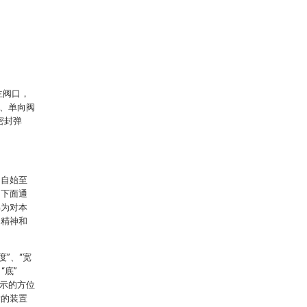
主阀口，
2、单向阀
密封弹
中自始至
。下面通
解为对本
的精神和
度”、“宽
“底”
所示的方位
指的装置