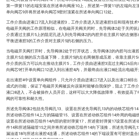
第一弹簧11的右端安装在所述单向阀座10上，所述第一弹簧11的左端向左
单向阀芯9并将所述单向阀芯9密封顶紧在所述单向阀口12处。
工作介质由进液口7流入到进液腔3，工作介质进入至进液腔3后和现有技术
电磁开关阀的工作原理相似，在电磁开关阀关闭时，先导阀体2处于关闭状
介质通过主膜片5上的阻尼孔进入到先导阀体2的内腔并在主膜片5的左侧形
平衡进液腔3的工作介质对主膜片5的右侧的压力。
当电磁开关阀打开时，先导阀体2处于打开状态，先导阀体2的内腔与出液腔
主膜片5左侧的压力迅速下降，主膜片5的左右两侧形成压差，依靠主膜片5
作介质的压力可以向左推动主膜片5，工作介质由进液腔3流过主阀口6后向
向阀芯9打开单向阀口12进入到出液腔4内，并最终由出液口8处流出电磁开
在出液腔4中设置单向阀组件，只允许介质由进液口7进入以及出液口8排出
成式的功能，保证了电磁开关阀被反向误装时能够自我保护，阻止了工作
液口8进入，不会被操作人员开启，这样可以大大降低故障率，有效提高了
阀的可靠性和耐久性。
所述先导阀体2包括先导阀孔13、设置在所述先导阀孔13内的动铁芯组件1
所述动铁芯组件14上方的隔磁管15、设置在所述动铁芯组件14外周的电磁线
设置在所述动铁芯组件14内部的密封弹簧17，所述密封弹簧17设置在所述
件14和所述隔磁管15之间并将所述动铁芯组件14向下顶推，所述先导阀孔1
漏油道18与所述出液腔4连通，所述动铁芯组件14的下端设置有可密封盖