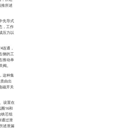
顶推所述
中先导式
态，工作
成压力以
4连通，
右侧的工
右推动单
关阀。
，这种集
介质由出
电磁开关
4、设置在
圈16和
动铁芯组
3通过泄
合所述泄漏