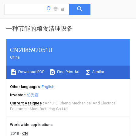
一种节能的粮食清理设备
CN208592051U
China
Download PDF
Find Prior Art
Similar
Other languages
English
Inventor
柏光霞
Current Assignee
Anhui Li Cheng Mechanical And Electrical
Equipment Manufacturing Co Ltd
Worldwide applications
2018
CN