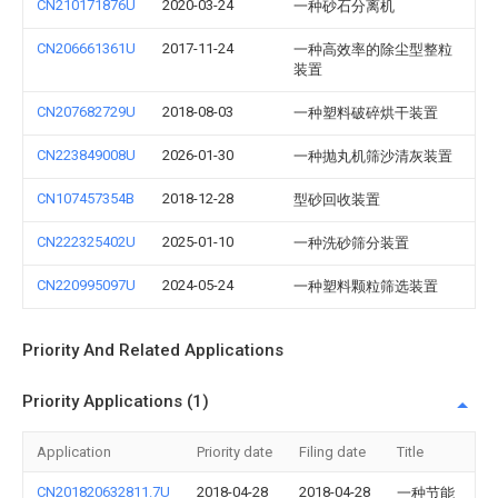
CN210171876U
2020-03-24
一种砂石分离机
CN206661361U
2017-11-24
一种高效率的除尘型整粒
装置
CN207682729U
2018-08-03
一种塑料破碎烘干装置
CN223849008U
2026-01-30
一种抛丸机筛沙清灰装置
CN107457354B
2018-12-28
型砂回收装置
CN222325402U
2025-01-10
一种洗砂筛分装置
CN220995097U
2024-05-24
一种塑料颗粒筛选装置
Priority And Related Applications
Priority Applications (1)
Application
Priority date
Filing date
Title
CN201820632811.7U
2018-04-28
2018-04-28
一种节能