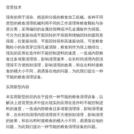
背景技术
现有的用于清杂、精选和分级的粮食加工机械。各种不同
类型的粮食清理机械利用不同的工作原理将粮食颗粒与杂
质分离，采用编织的金属丝筛网或冲孔金属板作为筛面。
可分为往复振动或平面回转的平筛面和绕轴回转的圆筒形
筛面，往复振动筛、平面回转筛和高速振动筛。可使粮食
颗粒小的杂质穿过筛孔被清除，粮食则作为筛上物排出，
现实的应用在造作时不能控制进料的速度，一造成内部粮
食过多堵塞清理筛，影响清理速率，在长时间清理内部清
理筛不方便拆卸清理，影响清理的效果，和在出料时接粮
食的桶大小不同，易洒落在地的问题，为此我们提出一种
节能的粮食清理设备。
实用新型内容
本实用新型的目的在于提供一种节能的粮食清理设备，以
解决上述背景技术中提出现实的应用在造作时不能控制进
料的速度，一造成内部粮食过多堵塞清理筛，影响清理速
率，在长时间清理内部清理筛不方便拆卸清理，影响清理
的效果，和在出料时接粮食的桶大小不同，易洒落在地的
问题，为此我们提出一种节能的粮食清理设备的问题。