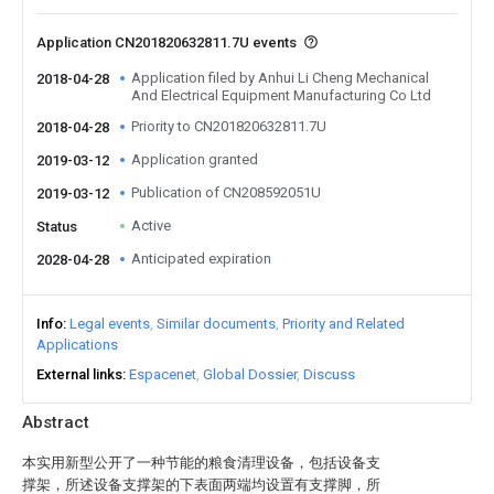
Application CN201820632811.7U events
Application filed by Anhui Li Cheng Mechanical
2018-04-28
And Electrical Equipment Manufacturing Co Ltd
Priority to CN201820632811.7U
2018-04-28
Application granted
2019-03-12
Publication of CN208592051U
2019-03-12
Active
Status
Anticipated expiration
2028-04-28
Info
Legal events
Similar documents
Priority and Related
Applications
External links
Espacenet
Global Dossier
Discuss
Abstract
本实用新型公开了一种节能的粮食清理设备，包括设备支
撑架，所述设备支撑架的下表面两端均设置有支撑脚，所