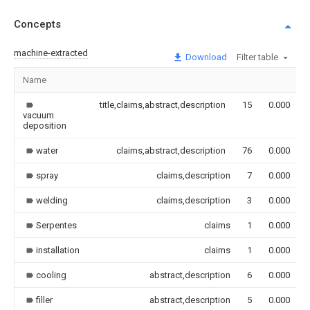
Concepts
machine-extracted
Download
Filter table
Name
title,claims,abstract,description
15
0.000
vacuum
deposition
water
claims,abstract,description
76
0.000
spray
claims,description
7
0.000
welding
claims,description
3
0.000
Serpentes
claims
1
0.000
installation
claims
1
0.000
cooling
abstract,description
6
0.000
filler
abstract,description
5
0.000