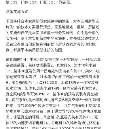
板；23、门体；24、门把；25、预留槽。
具体实施方式
下面将结合本实用新型实施例中的附图，对本实用新型实
施例中的技术方案进行清楚、完整地描述，显然，所描述
的实施例仅仅是本实用新型一部分实施例，而不是全部的
实施例。基于本实用新型中的实施例，本领域普通技术人
员在没有做出创造性劳动前提下所获得的所有其他实施
例，都属于本实用新型保护的范围。
请参阅图1-4，本实用新型提供的一种实施例：一种低温真
空镀膜装置，包括喷洒装置2、真空罐5、架体10和水箱
17，架体10底端的四个拐角处均安装有车轮19，架体10的
顶端安装有水箱17，且水箱17内部底部的一端安装有水泵
9，水泵9的型号可为QS32-20-3，水箱17的另一侧安装有
加水管18，架体10远离水箱17的一侧均安装有真空泵8，
真空泵8的型号可为BYNFZ，架体10的顶端安装有真空罐
5，真空泵8的输出端均通过导气管6与真空罐5一侧的顶端
连接，导气管6的个数设置有两个，且导气管6关于架体10
的垂直中心线对称分布，便于通过导气管6将气体快速地抽
出，保证真空的环境，真空罐5的底端安装有壳体15，壳
体15的内部安装有电机14，且电机14的输出端通过驱动轴
安装有转轴11，电机14的型号可为Y90S-2,壳体15与真空罐