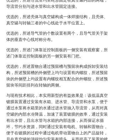
优选的，所述导流管均呈蛇形固定在真空罐内部的两端，
导流管分别与进水管和出水管固定连接。
优选的，所述壳体与真空罐构成一体焊接结构，且壳体、
真空罐与转轴三者的中心线处于水平位置上。
优选的，所述导气管的个数设置有两个，且导气管关于架
体的垂直中心线对称分布。
优选的，所述门体靠近控制面板的一侧安装有观察窗，所
述门体靠近控制面板的另一侧安装有门把。
优选的，所述置物台通过预留槽与预留块构成拆卸安装结
构，所述预留槽的外侧壁上均匀设置有内螺纹，所述预留
块的外侧壁上均设置有内螺纹相互配合的外螺纹，所述预
留块等间距排列在转轴的两侧。
与现有技术相比，本实用新型的有益效果是：该低温真空
镀膜装置通过安装有水箱、进水管、导流管和水泵，便于
通过水泵将水箱里的水通过进水管抽入导流管，从而对真
空罐的内部水冷降温，加速了装置镀膜的效率，通过安装
有出水管，且出水管与水箱的内部连接，从而保证水循
环，节约水资源，同时通过安装有电机、转轴和置物台，
便于在镀膜的过程中通过电机带动置物台上的产品旋转，
且在真空罐的顶端均匀安装有喷头，从而提高了装置的镀