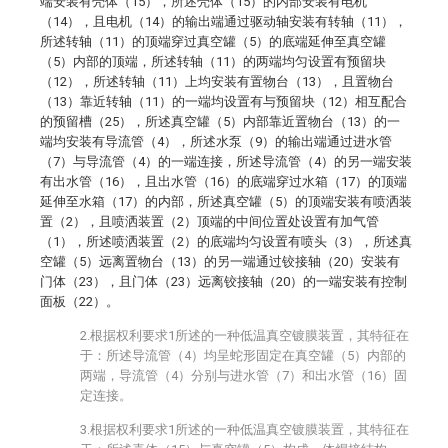
端安装有壳体（15），所述壳体（15）的内部安装有电机
（14），且电机（14）的输出端通过驱动轴安装有转轴（11），
所述转轴（11）的顶端穿过真空罐（5）的底端延伸至真空罐
（5）内部的顶端，所述转轴（11）的两端均匀设置有预留块
（12），所述转轴（11）上均安装有置物台（13），且置物台
（13）靠近转轴（11）的一端均设置有与预留块（12）相互配合
的预留槽（25），所述真空罐（5）内部靠近置物台（13）的一
端均安装有导流管（4），所述水泵（9）的输出端通过进水管
（7）与导流管（4）的一端连接，所述导流管（4）的另一端安装
有出水管（16），且出水管（16）的底端穿过水箱（17）的顶端
延伸至水箱（17）的内部，所述真空罐（5）的顶端安装有喷洒装
置（2），且喷洒装置（2）顶端的中间位置处设置有加气管
（1），所述喷洒装置（2）的底端均匀设置有喷头（3），所述真
空罐（5）远离置物台（13）的另一端通过铰接轴（20）安装有
门体（23），且门体（23）远离铰接轴（20）的一端安装有控制
面板（22）。
2.根据权利要求1所述的一种低温真空镀膜装置，其特征在
于：所述导流管（4）均呈蛇形固定在真空罐（5）内部的
两端，导流管（4）分别与进水管（7）和出水管（16）固
定连接。
3.根据权利要求1所述的一种低温真空镀膜装置，其特征在