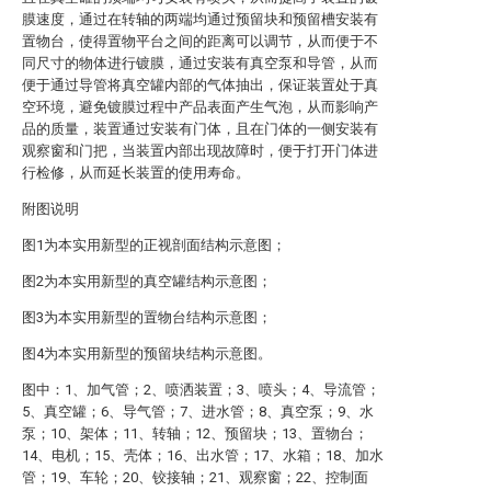
膜速度，通过在转轴的两端均通过预留块和预留槽安装有
置物台，使得置物平台之间的距离可以调节，从而便于不
同尺寸的物体进行镀膜，通过安装有真空泵和导管，从而
便于通过导管将真空罐内部的气体抽出，保证装置处于真
空环境，避免镀膜过程中产品表面产生气泡，从而影响产
品的质量，装置通过安装有门体，且在门体的一侧安装有
观察窗和门把，当装置内部出现故障时，便于打开门体进
行检修，从而延长装置的使用寿命。
附图说明
图1为本实用新型的正视剖面结构示意图；
图2为本实用新型的真空罐结构示意图；
图3为本实用新型的置物台结构示意图；
图4为本实用新型的预留块结构示意图。
图中：1、加气管；2、喷洒装置；3、喷头；4、导流管；
5、真空罐；6、导气管；7、进水管；8、真空泵；9、水
泵；10、架体；11、转轴；12、预留块；13、置物台；
14、电机；15、壳体；16、出水管；17、水箱；18、加水
管；19、车轮；20、铰接轴；21、观察窗；22、控制面