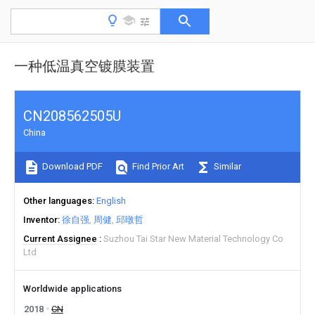
一种低温真空镀膜装置
CN208562505U
China
Download PDF
Find Prior Art
Similar
Other languages
English
Inventor
徐自强
周健
邱暾哲
Current Assignee
Suzhou Tai Star New Material Technology Co
Ltd
Worldwide applications
2018
CN