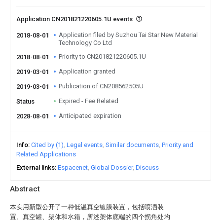
Application CN201821220605.1U events
Application filed by Suzhou Tai Star New Material
2018-08-01
Technology Co Ltd
Priority to CN201821220605.1U
2018-08-01
Application granted
2019-03-01
Publication of CN208562505U
2019-03-01
Expired - Fee Related
Status
Anticipated expiration
2028-08-01
Info
Cited by (1)
Legal events
Similar documents
Priority and
Related Applications
External links
Espacenet
Global Dossier
Discuss
Abstract
本实用新型公开了一种低温真空镀膜装置，包括喷洒装
置、真空罐、架体和水箱，所述架体底端的四个拐角处均