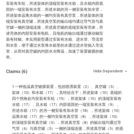
安装有车轮，所述架体的顶端安装有水箱，且水箱内部底
部的一端安装有水泵，所述水箱的另一侧安装有加水管，
所述架体远离水箱的一侧均安装有真空泵，所述架体的顶
端安装有真空罐，所述真空泵的输出端均通过导气管与真
空罐一侧的顶端连接，所述真空罐的底端安装有壳体，所
述壳体的内部安装有电机，且电机的输出端通过驱动轴安
装有转轴。本实用新型通过安装有水箱、进水管、导流管
和水泵，便于通过水泵将水箱里的水通过进水管抽入导流
管，从而对真空罐的内部水冷降温，加速了装置镀膜的效
率。
Claims
(6)
Hide Dependent
1.一种低温真空镀膜装置，包括喷洒装置（2）、真空罐（5）、
架体（10）和水箱（17），其特征在于：所述架体（10）底端的
四个拐角处均安装有车轮（19），所述架体（10）的顶端安装有
水箱（17），且水箱（17）内部底部的一端安装有水泵（9），
所述水箱（17）的另一侧安装有加水管（18），所述架体（10）
远离水箱（17）的一侧均安装有真空泵（8），所述架体（10）
的顶端安装有真空罐（5），所述真空泵（8）的输出端均通过导
气管（6）与真空罐（5）一侧的顶端连接，所述真空罐（5）的底