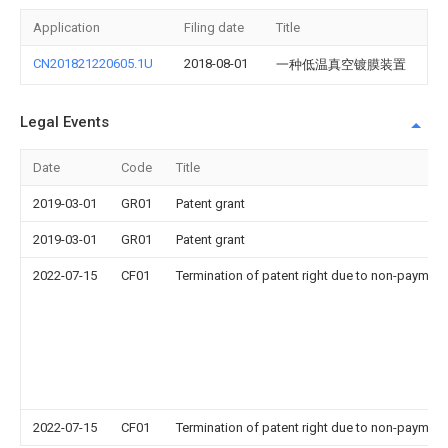
Application
Filing date
Title
CN201821220605.1U
2018-08-01
一种低温真空镀膜装置
Legal Events
Date
Code
Title
2019-03-01
GR01
Patent grant
2019-03-01
GR01
Patent grant
2022-07-15
CF01
Termination of patent right due to non-payment
2022-07-15
CF01
Termination of patent right due to non-payment