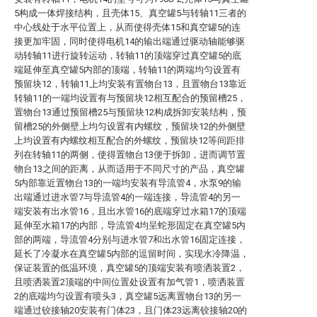
5构成一体焊接结构，且壳体15、真空罐5与转轴11三者的
中心线处于水平位置上，从而使得壳体15和真空罐5的连
接更加牢固，同时使得电机14的输出端通过驱动轴能够驱
动转轴11进行旋转运动，转轴11的顶端穿过真空罐5的底
端延伸至真空罐5内部的顶端，转轴11的两端均匀设置有
预留块12，转轴11上均安装有置物台13，且置物台13靠近
转轴11的一端均设置有与预留块12相互配合的预留槽25，
置物台13通过预留槽25与预留块12构成拆卸安装结构，预
留槽25的外侧壁上均匀设置有内螺纹，预留块12的外侧壁
上均设置有内螺纹相互配合的外螺纹，预留块12等间距排
列在转轴11的两侧，使得置物台13便于拆卸，进而调节置
物台13之间的距离，从而适用于不同尺寸的产品，真空罐
5内部靠近置物台13的一端均安装有导流管4，水泵9的输
出端通过进水管7与导流管4的一端连接，导流管4的另一
端安装有出水管16，且出水管16的底端穿过水箱17的顶端
延伸至水箱17的内部，导流管4均呈蛇形固定在真空罐5内
部的两端，导流管4分别与进水管7和出水管16固定连接，
延长了冷凝水在真空罐5内部的逗留时间，实现水冷降温，
保证装置的低温环境，真空罐5的顶端安装有喷洒装置2，
且喷洒装置2顶端的中间位置处设置有加气管1，喷洒装置
2的底端均匀设置有喷头3，真空罐5远离置物台13的另一
端通过铰接轴20安装有门体23，且门体23远离铰接轴20的