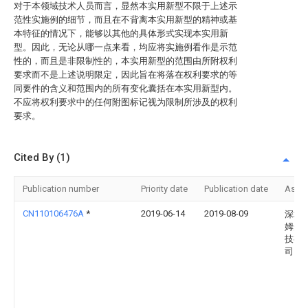
对于本领域技术人员而言，显然本实用新型不限于上述示
范性实施例的细节，而且在不背离本实用新型的精神或基
本特征的情况下，能够以其他的具体形式实现本实用新
型。因此，无论从哪一点来看，均应将实施例看作是示范
性的，而且是非限制性的，本实用新型的范围由所附权利
要求而不是上述说明限定，因此旨在将落在权利要求的等
同要件的含义和范围内的所有变化囊括在本实用新型内。
不应将权利要求中的任何附图标记视为限制所涉及的权利
要求。
Cited By (1)
Publication number
Priority date
Publication date
Assi
CN110106476A
*
2019-06-14
2019-08-09
深圳
姆光
技有
司