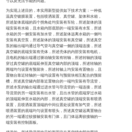
寸以及无法节能的问题。
为实现上述目的，本实用新型提供如下技术方案：一种低
温真空镀膜装置，包括喷洒装置、真空罐、架体和水箱，
所述架体底端的四个拐角处均安装有车轮，所述架体的顶
端安装有水箱，且水箱内部底部的一端安装有水泵，所述
水箱的另一侧安装有加水管，所述架体远离水箱的一侧均
安装有真空泵，所述架体的顶端安装有真空罐，所述真空
泵的输出端均通过导气管与真空罐一侧的顶端连接，所述
真空罐的底端安装有壳体，所述壳体的内部安装有电机，
且电机的输出端通过驱动轴安装有转轴，所述转轴的顶端
穿过真空罐的底端延伸至真空罐内部的顶端，所述转轴的
两端均匀设置有预留块，所述转轴上均安装有置物台，且
置物台靠近转轴的一端均设置有与预留块相互配合的预留
槽，所述真空罐内部靠近置物台的一端均安装有导流管，
所述水泵的输出端通过进水管与导流管的一端连接，所述
导流管的另一端安装有出水管，且出水管的底端穿过水箱
的顶端延伸至水箱的内部，所述真空罐的顶端安装有喷洒
装置，且喷洒装置顶端的中间位置处设置有加气管，所述
喷洒装置的底端均匀设置有喷头，所述真空罐远离置物台
的另一端通过铰接轴安装有门体，且门体远离铰接轴的一
端安装有控制面板。