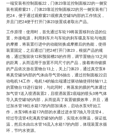
一端安装有控制面板22，门体23靠近控制面板22的一侧安
装有观察窗21，门体23靠近控制面板22的另一侧安装有门
把24，便于通过观察窗21观察真空罐5内部的工作情况，
并且门把24便于打开门体23放置或者取出产品。
工作原理：使用时，首先通过车轮19将装置移到合适的位
置，外接电源，利用刹车片与车轮的刹车碟及车轮与地面
的摩擦，将装置行进中的动能转换成摩擦后的热能，使得
装置固定，之后通过门把24打开门体23，根据产品的规
格，通过预留块12和预留槽25的作用，调节置物台13之间
的距离，从而适用于放置不同尺寸的产品，接着将待镀膜
的产品依次放在置物台13上，关上门体23，通过真空泵8
将真空罐5内部的气体由导气管6抽出，通过控制面板22启
动电机14工作，电机14的输出端通过驱动轴使得转轴11上
的置物台13进行旋转，与此同时，将蒸发的膜的气体通过
加气管1送入喷洒装置2，且喷洒装置2底端的喷头3将气体
导入真空罐5的内部，从而提高了装置镀膜效率，并且，通
过加水管18往水箱17的内部加满水，启动水泵9开始工
作，水泵9将水箱17内部的水通过进水管7抽入导流管4，
经过导流管4充满真空罐5的内部，实现水冷降温，保证低
温，然后水由出水管16流入水箱17的内部，体现装置水循
环，节约水资源。