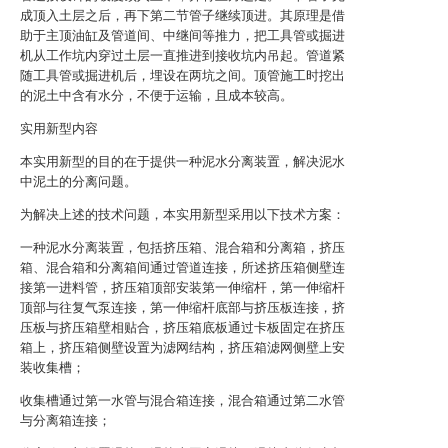
成顶入土层之后，再下第二节管子继续顶进。其原理是借
助于主顶油缸及管道间、中继间等推力，把工具管或掘进
机从工作坑内穿过土层一直推进到接收坑内吊起。管道紧
随工具管或掘进机后，埋设在两坑之间。顶管施工时挖出
的泥土中含有水分，不便于运输，且成本较高。
实用新型内容
本实用新型的目的在于提供一种泥水分离装置，解决泥水
中泥土的分离问题。
为解决上述的技术问题，本实用新型采用以下技术方案：
一种泥水分离装置，包括挤压箱、混合箱和分离箱，挤压
箱、混合箱和分离箱间通过管道连接，所述挤压箱侧壁连
接第一进料管，挤压箱顶部安装第一伸缩杆，第一伸缩杆
顶部与往复气泵连接，第一伸缩杆底部与挤压板连接，挤
压板与挤压箱壁相贴合，挤压箱底板通过卡板固定在挤压
箱上，挤压箱侧壁设置为滤网结构，挤压箱滤网侧壁上安
装收集槽；
收集槽通过第一水管与混合箱连接，混合箱通过第二水管
与分离箱连接；