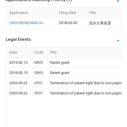
Application
Filing date
Title
CN201820824840.3U
2018-05-30
泥水分离装置
Legal Events
Date
Code
Title
2019-02-15
GR01
Patent grant
2019-02-15
GR01
Patent grant
2020-05-22
CF01
Termination of patent right due to non-payment
2020-05-22
CF01
Termination of patent right due to non-payment