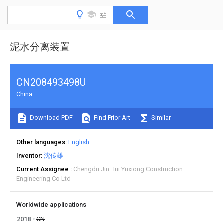
泥水分离装置
CN208493498U
China
Download PDF
Find Prior Art
Similar
Other languages
English
Inventor
沈传雄
Current Assignee
Chengdu Jin Hui Yuxiong Construction
Engineering Co Ltd
Worldwide applications
2018
CN