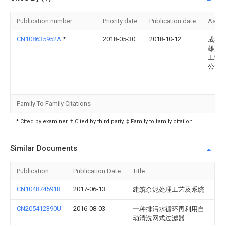
Publication number
Priority date
Publication date
Assi
CN108635952A
*
2018-05-30
2018-10-12
成都
雄辉
工程
公司
Family To Family Citations
* Cited by examiner, † Cited by third party, ‡ Family to family citation
Similar Documents
Publication
Publication Date
Title
CN104874591B
2017-06-13
建筑余泥处理工艺及系统
CN205412390U
2016-08-03
一种排污水循环再利用自
动清洗网式过滤器