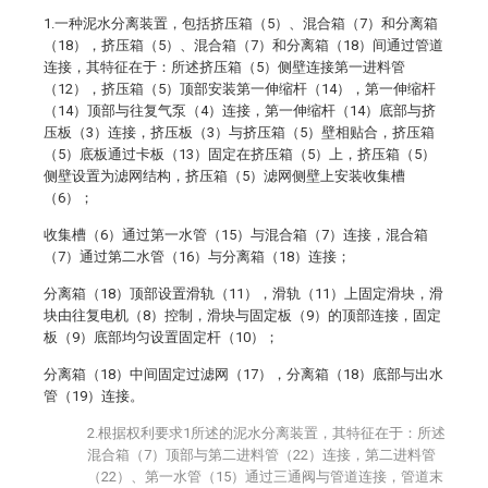
1.一种泥水分离装置，包括挤压箱（5）、混合箱（7）和分离箱
（18），挤压箱（5）、混合箱（7）和分离箱（18）间通过管道
连接，其特征在于：所述挤压箱（5）侧壁连接第一进料管
（12），挤压箱（5）顶部安装第一伸缩杆（14），第一伸缩杆
（14）顶部与往复气泵（4）连接，第一伸缩杆（14）底部与挤
压板（3）连接，挤压板（3）与挤压箱（5）壁相贴合，挤压箱
（5）底板通过卡板（13）固定在挤压箱（5）上，挤压箱（5）
侧壁设置为滤网结构，挤压箱（5）滤网侧壁上安装收集槽
（6）；
收集槽（6）通过第一水管（15）与混合箱（7）连接，混合箱
（7）通过第二水管（16）与分离箱（18）连接；
分离箱（18）顶部设置滑轨（11），滑轨（11）上固定滑块，滑
块由往复电机（8）控制，滑块与固定板（9）的顶部连接，固定
板（9）底部均匀设置固定杆（10）；
分离箱（18）中间固定过滤网（17），分离箱（18）底部与出水
管（19）连接。
2.根据权利要求1所述的泥水分离装置，其特征在于：所述
混合箱（7）顶部与第二进料管（22）连接，第二进料管
（22）、第一水管（15）通过三通阀与管道连接，管道末