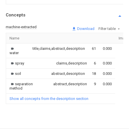
Concepts
machine-extracted
Download
Filter table
Name
Image
title,claims,abstract,description
61
0.000
water
spray
claims,description
6
0.000
soil
abstract,description
18
0.000
separation
abstract,description
9
0.000
method
Show all concepts from the description section