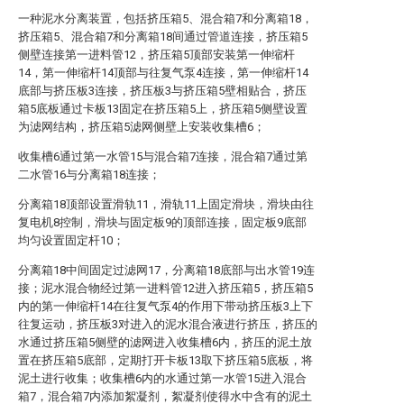
一种泥水分离装置，包括挤压箱5、混合箱7和分离箱18，
挤压箱5、混合箱7和分离箱18间通过管道连接，挤压箱5
侧壁连接第一进料管12，挤压箱5顶部安装第一伸缩杆
14，第一伸缩杆14顶部与往复气泵4连接，第一伸缩杆14
底部与挤压板3连接，挤压板3与挤压箱5壁相贴合，挤压
箱5底板通过卡板13固定在挤压箱5上，挤压箱5侧壁设置
为滤网结构，挤压箱5滤网侧壁上安装收集槽6；
收集槽6通过第一水管15与混合箱7连接，混合箱7通过第
二水管16与分离箱18连接；
分离箱18顶部设置滑轨11，滑轨11上固定滑块，滑块由往
复电机8控制，滑块与固定板9的顶部连接，固定板9底部
均匀设置固定杆10；
分离箱18中间固定过滤网17，分离箱18底部与出水管19连
接；泥水混合物经过第一进料管12进入挤压箱5，挤压箱5
内的第一伸缩杆14在往复气泵4的作用下带动挤压板3上下
往复运动，挤压板3对进入的泥水混合液进行挤压，挤压的
水通过挤压箱5侧壁的滤网进入收集槽6内，挤压的泥土放
置在挤压箱5底部，定期打开卡板13取下挤压箱5底板，将
泥土进行收集；收集槽6内的水通过第一水管15进入混合
箱7，混合箱7内添加絮凝剂，絮凝剂使得水中含有的泥土