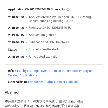
Application CN201820824840.3U events
Application filed by Chengdu Jin Hui Yuxiong
2018-05-30
Construction Engineering Co Ltd
Priority to CN201820824840.3U
2018-05-30
Application granted
2019-02-15
Publication of CN208493498U
2019-02-15
Expired - Fee Related
Status
Anticipated expiration
2028-05-30
Info
Cited by (1)
Legal events
Similar documents
Priority and
Related Applications
External links
Espacenet
Global Dossier
Discuss
Abstract
本实用新型公开了一种泥水分离装置，包括挤压箱、混合
箱和分离箱，挤压箱、混合箱和分离箱间通过管道连接，