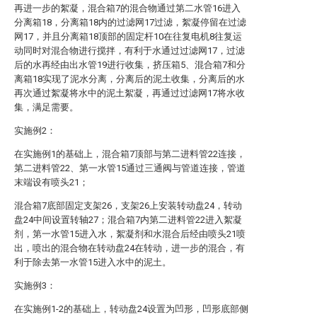
再进一步的絮凝，混合箱7的混合物通过第二水管16进入
分离箱18，分离箱18内的过滤网17过滤，絮凝停留在过滤
网17，并且分离箱18顶部的固定杆10在往复电机8往复运
动同时对混合物进行搅拌，有利于水通过过滤网17，过滤
后的水再经由出水管19进行收集，挤压箱5、混合箱7和分
离箱18实现了泥水分离，分离后的泥土收集，分离后的水
再次通过絮凝将水中的泥土絮凝，再通过过滤网17将水收
集，满足需要。
实施例2：
在实施例1的基础上，混合箱7顶部与第二进料管22连接，
第二进料管22、第一水管15通过三通阀与管道连接，管道
末端设有喷头21；
混合箱7底部固定支架26，支架26上安装转动盘24，转动
盘24中间设置转轴27；混合箱7内第二进料管22进入絮凝
剂，第一水管15进入水，絮凝剂和水混合后经由喷头21喷
出，喷出的混合物在转动盘24在转动，进一步的混合，有
利于除去第一水管15进入水中的泥土。
实施例3：
在实施例1-2的基础上，转动盘24设置为凹形，凹形底部侧