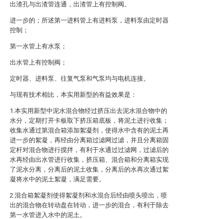
出渣孔与出渣管连通，出渣管上有控制阀。
进一步的；所述第一进料管上有进料泵，进料泵由定时器
控制；
第一水管上有水泵；
出水管上有控制阀；
定时器、进料泵、往复气泵和气泵均与电机连接。
与现有技术相比，本实用新型的有益效果是：
1.本实用新型中泥水混合物经过挤压出去泥水混合物中的
水分，定期打开卡板取下挤压箱底板，将泥土进行收集；
收集水通过第混合箱添加絮凝剂，使得水中含有的泥土再
进一步的絮凝，再经由分离箱过滤网过滤，并且分离箱固
定杆对混合物进行搅拌，有利于水通过过滤网，过滤后的
水再经由出水管进行收集，挤压箱、混合箱和分离箱实现
了泥水分离，分离后的泥土收集，分离后的水再次通过絮
凝将水中的泥土絮凝，满足需要。
2.混合箱絮凝剂使得絮凝剂和水混合后经由喷头喷出，喷
出的混合物在转动盘在转动，进一步的混合，有利于除去
第一水管进入水中的泥土。