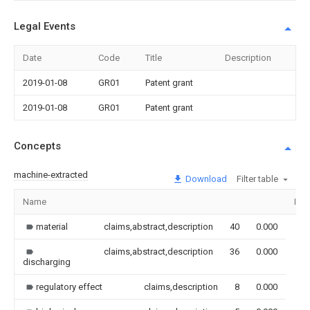
Legal Events
Date
Code
Title
Description
2019-01-08
GR01
Patent grant
2019-01-08
GR01
Patent grant
Concepts
machine-extracted
Download
Filter table
Name
Ima
material
claims,abstract,description
40
0.000
claims,abstract,description
36
0.000
discharging
regulatory effect
claims,description
8
0.000