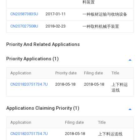
料装置
CN205873835U
2017-01-11
一种板材运输与收纳设备
CN207027508U
2018-02-23
一种取料机械手装置
Priority And Related Applications
Priority Applications (1)
Application
Priority date
Filing date
Title
CN201820751734.7U
2018-05-18
2018-05-18
上下料运
送线
Applications Claiming Priority (1)
Application
Filing date
Title
CN201820751734.7U
2018-05-18
上下料运送线