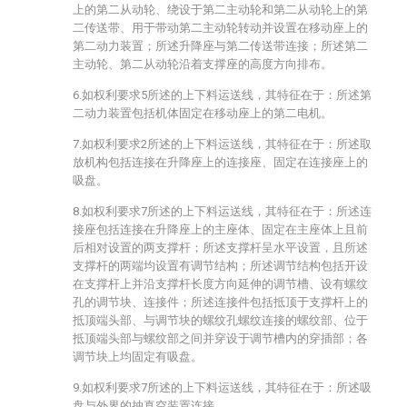
上的第二从动轮、绕设于第二主动轮和第二从动轮上的第
二传送带、用于带动第二主动轮转动并设置在移动座上的
第二动力装置；所述升降座与第二传送带连接；所述第二
主动轮、第二从动轮沿着支撑座的高度方向排布。
6.如权利要求5所述的上下料运送线，其特征在于：所述第
二动力装置包括机体固定在移动座上的第二电机。
7.如权利要求2所述的上下料运送线，其特征在于：所述取
放机构包括连接在升降座上的连接座、固定在连接座上的
吸盘。
8.如权利要求7所述的上下料运送线，其特征在于：所述连
接座包括连接在升降座上的主座体、固定在主座体上且前
后相对设置的两支撑杆；所述支撑杆呈水平设置，且所述
支撑杆的两端均设置有调节结构；所述调节结构包括开设
在支撑杆上并沿支撑杆长度方向延伸的调节槽、设有螺纹
孔的调节块、连接件；所述连接件包括抵顶于支撑杆上的
抵顶端头部、与调节块的螺纹孔螺纹连接的螺纹部、位于
抵顶端头部与螺纹部之间并穿设于调节槽内的穿插部；各
调节块上均固定有吸盘。
9.如权利要求7所述的上下料运送线，其特征在于：所述吸
盘与外界的抽真空装置连接。