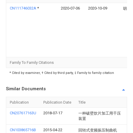
CN111746032A
*
2020-07-06
2020-10-09
胡红
Family To Family Citations
* Cited by examiner, † Cited by third party, ‡ Family to family citation
Similar Documents
Publication
Publication Date
Title
CN207617163U
2018-07-17
一种破壁饮片加工用干压
装置
CN103865716B
2015-04-22
回转式变频振压制曲机