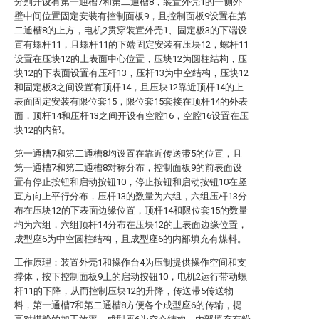
分别开设有第一通槽7和第二通槽8，装置外壳1的一侧外
壁中间位置固定安装有控制面板9，且控制面板9设置在第
二通槽8的上方，电机2贯穿装置外壳1、固定板3的下端设
置有螺杆11，且螺杆11的下端固定安装有压块12，螺杆11
设置在压块12的上表面中心位置，压块12为圆柱结构，压
块12的下表面设置有压杆13，压杆13为中空结构，压块12
和固定板3之间设置有顶杆14，且压块12靠近顶杆14的上
表面固定安装有限位套15，限位套15套接在顶杆14的外表
面，顶杆14和压杆13之间开设有空腔16，空腔16设置在压
块12的内部。
第一通槽7和第二通槽8均设置在靠近传送带5的位置，且
第一通槽7和第二通槽8对称分布，控制面板9的前表面设
置有停止按钮和启动按钮10，停止按钮和启动按钮10在竖
直方向上平行分布，压杆13的数量为六组，六组压杆13分
布在压块12的下表面边缘位置，顶杆14和限位套15的数量
均为六组，六组顶杆14分布在压块12的上表面边缘位置，
成型座6为中空圆柱结构，且成型座6的内部填充有煤料。
工作原理：装置外壳1和操作台4为压制提供操作空间和支
撑体，按下控制面板9上的启动按钮10，电机2运行带动螺
杆11的下降，从而控制压块12的升降，传送带5传送物
料，第一通槽7和第二通槽8方便各个成型座6的传输，提