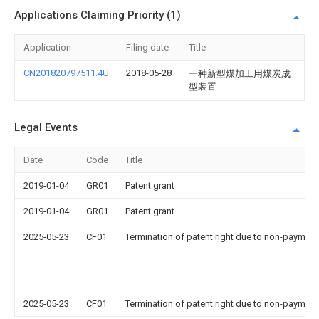
Applications Claiming Priority (1)
Application
Filing date
Title
CN201820797511.4U
2018-05-28
一种新型煤加工用煤炭成
型装置
Legal Events
Date
Code
Title
2019-01-04
GR01
Patent grant
2019-01-04
GR01
Patent grant
2025-05-23
CF01
Termination of patent right due to non-payment
2025-05-23
CF01
Termination of patent right due to non-payment