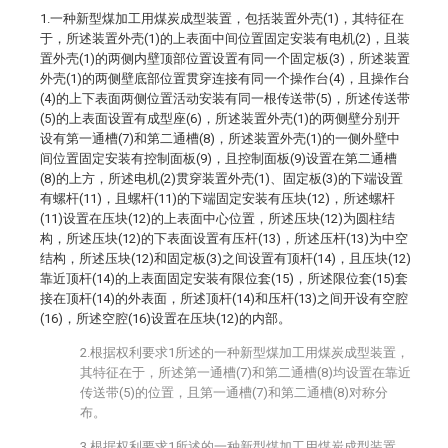
1.一种新型煤加工用煤炭成型装置，包括装置外壳(1)，其特征在
于，所述装置外壳(1)的上表面中间位置固定安装有电机(2)，且装
置外壳(1)的两侧内壁顶部位置设置有同一个固定板(3)，所述装置
外壳(1)的两侧壁底部位置贯穿连接有同一个操作台(4)，且操作台
(4)的上下表面两侧位置活动安装有同一根传送带(5)，所述传送带
(5)的上表面设置有成型座(6)，所述装置外壳(1)的两侧壁分别开
设有第一通槽(7)和第二通槽(8)，所述装置外壳(1)的一侧外壁中
间位置固定安装有控制面板(9)，且控制面板(9)设置在第二通槽
(8)的上方，所述电机(2)贯穿装置外壳(1)、固定板(3)的下端设置
有螺杆(11)，且螺杆(11)的下端固定安装有压块(12)，所述螺杆
(11)设置在压块(12)的上表面中心位置，所述压块(12)为圆柱结
构，所述压块(12)的下表面设置有压杆(13)，所述压杆(13)为中空
结构，所述压块(12)和固定板(3)之间设置有顶杆(14)，且压块(12)
靠近顶杆(14)的上表面固定安装有限位套(15)，所述限位套(15)套
接在顶杆(14)的外表面，所述顶杆(14)和压杆(13)之间开设有空腔
(16)，所述空腔(16)设置在压块(12)的内部。
2.根据权利要求1所述的一种新型煤加工用煤炭成型装置，
其特征在于，所述第一通槽(7)和第二通槽(8)均设置在靠近
传送带(5)的位置，且第一通槽(7)和第二通槽(8)对称分
布。
3.根据权利要求1所述的一种新型煤加工用煤炭成型装置，