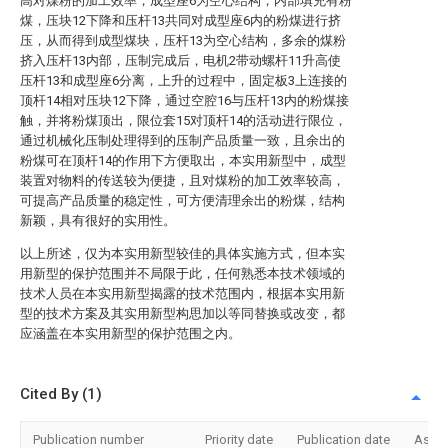
高对煤粉的加工效率，成型座6为空心结构，内部填充有粉
煤，压块12下降和压杆13共同对成型座6内的粉煤进行挤
压，从而得到成型煤块，压杆13为空心结构，多余的煤粉
挤入压杆13内部，压制完成后，电机2带动螺杆11升高使
压杆13和成型座6分离，上升的过程中，固定板3上连接的
顶杆14相对压块12下降，通过空腔16与压杆13内的粉煤接
触，并将粉煤顶出，限位套15对顶杆14的活动进行限位，
通过机械化压制处理得到的压制产品质量一致，且余出的
粉煤可在顶杆14的作用下方便取出，本实用新型中，成型
装置对物料的传送较为便捷，且对煤粉的加工效率较高，
可提高产品质量的稳定性，可方便清理余出的粉煤，结构
新颖，具有很好的实用性。
以上所述，仅为本实用新型较佳的具体实施方式，但本实
用新型的保护范围并不局限于此，任何熟悉本技术领域的
技术人员在本实用新型揭露的技术范围内，根据本实用新
型的技术方案及其实用新型构思加以等同替换或改变，都
应涵盖在本实用新型的保护范围之内。
Cited By (1)
Publication number
Priority date
Publication date
Assi