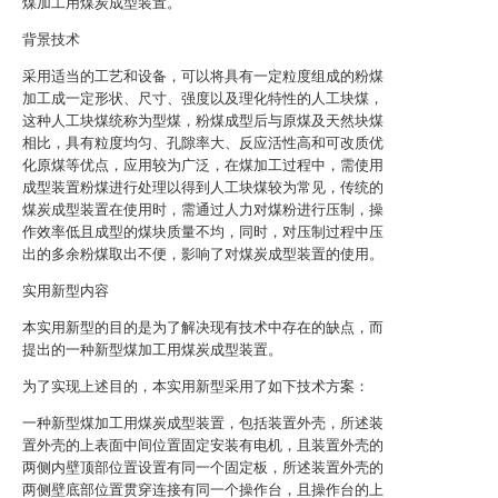
煤加工用煤炭成型装置。
背景技术
采用适当的工艺和设备，可以将具有一定粒度组成的粉煤
加工成一定形状、尺寸、强度以及理化特性的人工块煤，
这种人工块煤统称为型煤，粉煤成型后与原煤及天然块煤
相比，具有粒度均匀、孔隙率大、反应活性高和可改质优
化原煤等优点，应用较为广泛，在煤加工过程中，需使用
成型装置粉煤进行处理以得到人工块煤较为常见，传统的
煤炭成型装置在使用时，需通过人力对煤粉进行压制，操
作效率低且成型的煤块质量不均，同时，对压制过程中压
出的多余粉煤取出不便，影响了对煤炭成型装置的使用。
实用新型内容
本实用新型的目的是为了解决现有技术中存在的缺点，而
提出的一种新型煤加工用煤炭成型装置。
为了实现上述目的，本实用新型采用了如下技术方案：
一种新型煤加工用煤炭成型装置，包括装置外壳，所述装
置外壳的上表面中间位置固定安装有电机，且装置外壳的
两侧内壁顶部位置设置有同一个固定板，所述装置外壳的
两侧壁底部位置贯穿连接有同一个操作台，且操作台的上