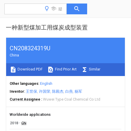
一种新型煤加工用煤炭成型装置
CN208324319U
China
Download PDF
Find Prior Art
Similar
Other languages
English
Inventor
王世保
许国荣
陈殿杰
白燕
杨军
Current Assignee
Wuwei Type Coal Chemical Co Ltd
Worldwide applications
2018
CN