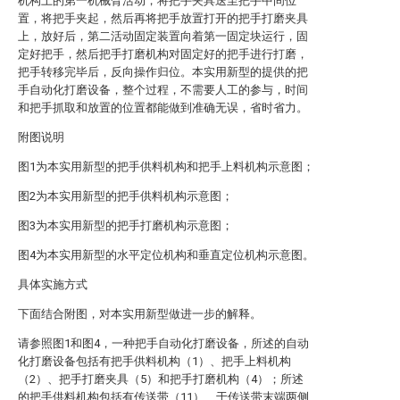
机构上的第一机械臂活动，将把手夹具送至把手中间位
置，将把手夹起，然后再将把手放置打开的把手打磨夹具
上，放好后，第二活动固定装置向着第一固定块运行，固
定好把手，然后把手打磨机构对固定好的把手进行打磨，
把手转移完毕后，反向操作归位。本实用新型的提供的把
手自动化打磨设备，整个过程，不需要人工的参与，时间
和把手抓取和放置的位置都能做到准确无误，省时省力。
附图说明
图1为本实用新型的把手供料机构和把手上料机构示意图；
图2为本实用新型的把手供料机构示意图；
图3为本实用新型的把手打磨机构示意图；
图4为本实用新型的水平定位机构和垂直定位机构示意图。
具体实施方式
下面结合附图，对本实用新型做进一步的解释。
请参照图1和图4，一种把手自动化打磨设备，所述的自动
化打磨设备包括有把手供料机构（1）、把手上料机构
（2）、把手打磨夹具（5）和把手打磨机构（4）；所述
的把手供料机构包括有传送带（11）、于传送带末端两侧