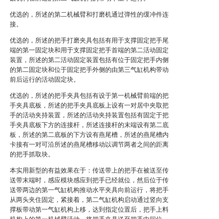
优选的，所述的第二机械臂和打磨机通过弹性的缓冲件连
接。
优选的，所述的把手打磨夹具包括有用于支撑固定把手尾
端的第一固定块和用于支撑固定把手首端的第二活动固定
装置，所述的第二活动固定装置包括有位于固定把手内侧
的第二固定块和位于固定把手外侧的由第三气缸机构带动
前后运行的活动固定块。
优选的，所述的把手夹具包括有设于第一机械臂前端的把
手夹具底板，所述的把手夹具底板上设有一对居中夹取把
手的活动夹持装置，所述的活动夹持装置包括有固定于把
手夹具底板下方的连接杆，所述连接杆的末端设有第二底
板，所述的第二底板的下方设有燕尾槽，所述的燕尾槽内
卡接有一对可沿所述的燕尾槽移动以调节两者之间的距离
的把手抓取块。
本实用新型的有益效果在于：传送带上的把手在被送至传
送带末端时，感应模块感应到把手已经就位，然后位于传
送带两边的第一气缸机构推动水平夹具向前运行，将把手
从两头夹住固定，紧接着，第二气缸机构启动通过竖向支
撑板带动第一气缸机构上移，达到指定位置后，把手上料