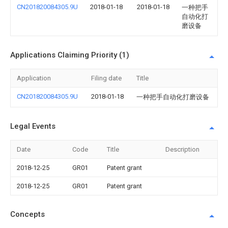
CN201820084305.9U
2018-01-18
2018-01-18
一种把手
自动化打
磨设备
Applications Claiming Priority (1)
Application
Filing date
Title
CN201820084305.9U
2018-01-18
一种把手自动化打磨设备
Legal Events
Date
Code
Title
Description
2018-12-25
GR01
Patent grant
2018-12-25
GR01
Patent grant
Concepts