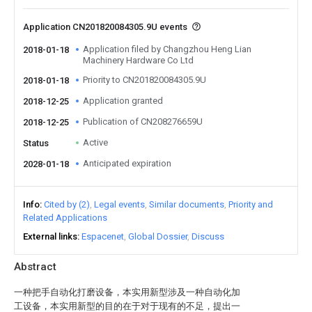
Application CN201820084305.9U events
Application filed by Changzhou Heng Lian
2018-01-18
Machinery Hardware Co Ltd
Priority to CN201820084305.9U
2018-01-18
Application granted
2018-12-25
Publication of CN208276659U
2018-12-25
Active
Status
Anticipated expiration
2028-01-18
Info
Cited by (2)
Legal events
Similar documents
Priority and
Related Applications
External links
Espacenet
Global Dossier
Discuss
Abstract
一种把手自动化打磨设备，本实用新型涉及一种自动化加
工设备，本实用新型的目的在于对于现有的不足，提出一