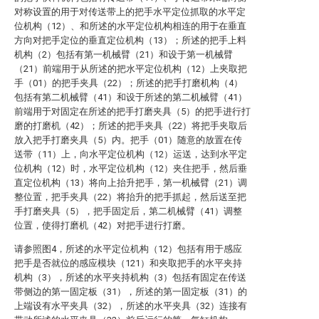
对称设置的用于对传送带上的把手水平定位抓取的水平定
位机构（12）、和所述的水平定位机构相连的用于在垂直
方向对把手定位的垂直定位机构（13）；所述的把手上料
机构（2）包括有第一机械臂（21）和设于第一机械臂
（21）前端用于从所述的把水平定位机构（12）上夹取把
手（01）的把手夹具（22）；所述的把手打磨机构（4）
包括有第二机械臂（41）和设于所述的第二机械臂（41）
前端用于对固定在所述的把手打磨夹具（5）的把手进行打
磨的打磨机（42）；所述的把手夹具（22）将把手夹取后
放入把手打磨夹具（5）内。把手（01）随意的放置在传
送带（11）上，向水平定位机构（12）运送，达到水平定
位机构（12）时，水平定位机构（12）夹住把手，然后垂
直定位机构（13）将向上抬升把手，第一机械臂（21）调
整位置，把手夹具（22）将抬升的把手抓起，然后送至把
手打磨夹具（5），把手固定后，第二机械臂（41）调整
位置，使得打磨机（42）对把手进行打磨。
请参照图4，所述的水平定位机构（12）包括有用于感应
把手是否就位的感应模块（121）和夹取把手的水平夹持
机构（3），所述的水平夹持机构（3）包括有固定在传送
带侧边的第一固定板（31），所述的第一固定板（31）的
上端设有水平夹具（32），所述的水平夹具（32）连接有