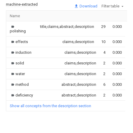
machine-extracted
Download
Filter table
Name
I
title,claims,abstract,description
29
0.000
polishing
effects
claims,description
10
0.000
induction
claims,description
4
0.000
solid
claims,description
2
0.000
water
claims,description
2
0.000
method
abstract,description
6
0.000
deficiency
abstract,description
2
0.000
Show all concepts from the description section