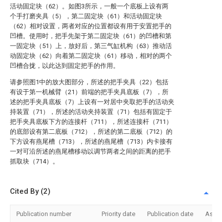
活动固定块（62）。如图3所示，一般一个底板上设有两
个手打磨夹具（5），第二固定块（61）和活动固定块
（62）相对设置，两者对应的位置都设有用于安置把手的
凹槽。使用时，把手先架于第二固定块（61）的凹槽和第
一固定块（51）上，放好后，第三气缸机构（63）推动活
动固定块（62）向着第二固定块（61）移动，相对的两个
凹槽合拢，以此达到固定把手的作用。
请参照图1中的放大图部分，所述的把手夹具（22）包括
有设于第一机械臂（21）前端的把手夹具底板（7），所
述的把手夹具底板（7）上设有一对居中夹取把手的活动夹
持装置（71），所述的活动夹持装置（71）包括有固定于
把手夹具底板下方的连接杆（711），所述连接杆（711）
的底部设有第二底板（712），所述的第二底板（712）的
下方设有燕尾槽（713），所述的燕尾槽（713）内卡接有
一对可沿所述的燕尾槽移动以调节两者之间的距离的把手
抓取块（714）。
Cited By (2)
Publication number
Priority date
Publication date
Assi