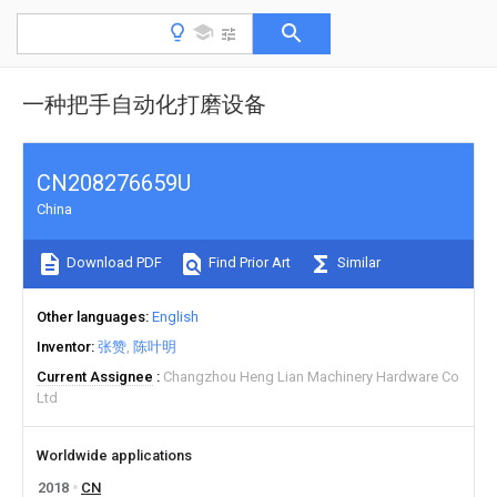
一种把手自动化打磨设备
CN208276659U
China
Download PDF
Find Prior Art
Similar
Other languages
English
Inventor
张赞
陈叶明
Current Assignee
Changzhou Heng Lian Machinery Hardware Co
Ltd
Worldwide applications
2018
CN