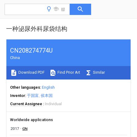
一种泌尿外科尿袋结构
CN208274774U
China
Download PDF
Find Prior Art
Similar
Other languages
English
Inventor
于国富
侯本国
Current Assignee
Individual
Worldwide applications
2017
CN