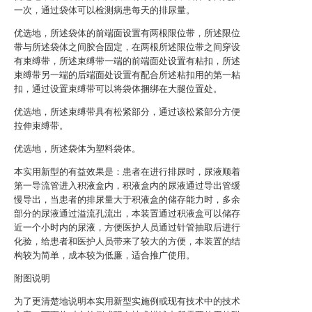
一次，通过袋体可以检测病患每天的排尿量。
优选地，所述袋体的前端面设置有两根限位带，所述限位
带与所述袋体之间胶合固定，在两根所述限位带之间穿设
有束缚带，所述束缚带一端的前端面处设置有粘扣，所述
束缚带另一端的后端面处设置有配合所述粘扣用的第一粘
扣，通过设置束缚带可以将袋体捆绑在大腿位置处。
优选地，所述束缚带具有松紧部分，通过该松紧部分方便
拉伸束缚带。
优选地，所述袋体为塑料袋体。
本实用新型的有益效果是：患者在进行排尿时，尿液顺着
第一导流管进入积液盒内，积液盒内的尿液通过导出管缓
慢导出，当患者的排尿量大于积液盒的储存能力时，多余
部分的尿液通过溢流孔流出，本装置通过积液盒可以储存
近一个小时内的尿液，方便医护人员通过针管抽取后进行
化验，给患者和医护人员带来了较大的方便，本装置的结
构较为简单，成本较为低廉，适合推广使用。
附图说明
为了更清楚地说明本实用新型实施例或现有技术中的技术