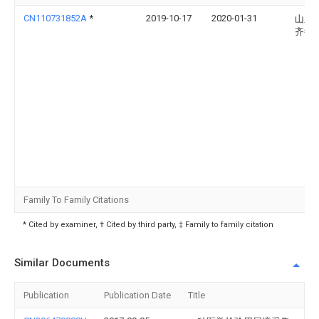
CN110731852A
*
2019-10-17
2020-01-31
山东
齐鲁
Family To Family Citations
* Cited by examiner, † Cited by third party, ‡ Family to family citation
Similar Documents
Publication
Publication Date
Title