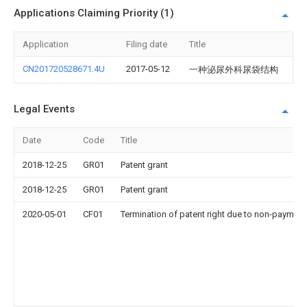
Applications Claiming Priority (1)
Application
Filing date
Title
CN201720528671.4U
2017-05-12
一种泌尿外科尿袋结构
Legal Events
Date
Code
Title
2018-12-25
GR01
Patent grant
2018-12-25
GR01
Patent grant
2020-05-01
CF01
Termination of patent right due to non-payment