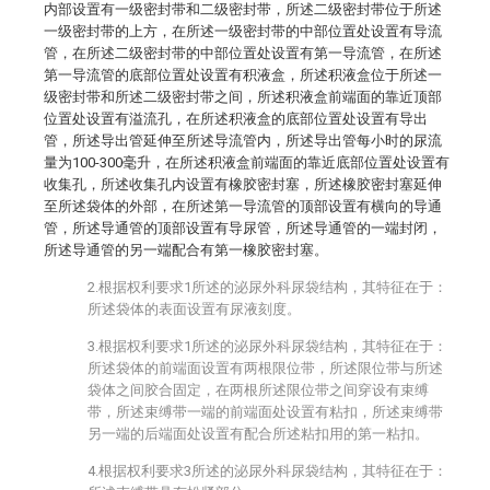
内部设置有一级密封带和二级密封带，所述二级密封带位于所述
一级密封带的上方，在所述一级密封带的中部位置处设置有导流
管，在所述二级密封带的中部位置处设置有第一导流管，在所述
第一导流管的底部位置处设置有积液盒，所述积液盒位于所述一
级密封带和所述二级密封带之间，所述积液盒前端面的靠近顶部
位置处设置有溢流孔，在所述积液盒的底部位置处设置有导出
管，所述导出管延伸至所述导流管内，所述导出管每小时的尿流
量为100-300毫升，在所述积液盒前端面的靠近底部位置处设置有
收集孔，所述收集孔内设置有橡胶密封塞，所述橡胶密封塞延伸
至所述袋体的外部，在所述第一导流管的顶部设置有横向的导通
管，所述导通管的顶部设置有导尿管，所述导通管的一端封闭，
所述导通管的另一端配合有第一橡胶密封塞。
2.根据权利要求1所述的泌尿外科尿袋结构，其特征在于：
所述袋体的表面设置有尿液刻度。
3.根据权利要求1所述的泌尿外科尿袋结构，其特征在于：
所述袋体的前端面设置有两根限位带，所述限位带与所述
袋体之间胶合固定，在两根所述限位带之间穿设有束缚
带，所述束缚带一端的前端面处设置有粘扣，所述束缚带
另一端的后端面处设置有配合所述粘扣用的第一粘扣。
4.根据权利要求3所述的泌尿外科尿袋结构，其特征在于：