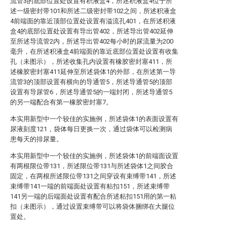
流管3的底部位置处设置有积液盒4，所述积液盒4位于所
述一级密封带101和所述二级密封带102之间，所述积液盒
4前端面的靠近顶部位置处设置有溢流孔401，在所述积液
盒4的底部位置处设置有导出管402，所述导出管402延伸
至所述导流管2内，所述导出管402每小时的尿流量为200
毫升，在所述积液盒4前端面的靠近底部位置处设置有收集
孔（未图示），所述收集孔内设置有橡胶密封塞411，所
述橡胶密封塞411延伸至所述袋体1的外部，在所述第一导
流管3的顶部设置有横向的导通管5，所述导通管5的顶部
设置有导尿管6，所述导通管5的一端封闭，所述导通管5
的另一端配合有第一橡胶密封塞7。
本实用新型中一个较佳的实施例，所述袋体1的表面设置有
尿液刻度121，袋体每日更换一次，通过袋体可以检测病
患每天的排尿量。
本实用新型中一个较佳的实施例，所述袋体1的前端面设置
有两根限位带131，所述限位带131与所述袋体1之间胶合
固定，在两根所述限位带131之间穿设有束缚带141，所述
束缚带141一端的前端面处设置有粘扣151，所述束缚带
141另一端的后端面处设置有配合所述粘扣151用的第一粘
扣（未图示），通过设置束缚带可以将袋体捆绑在大腿位
置处。