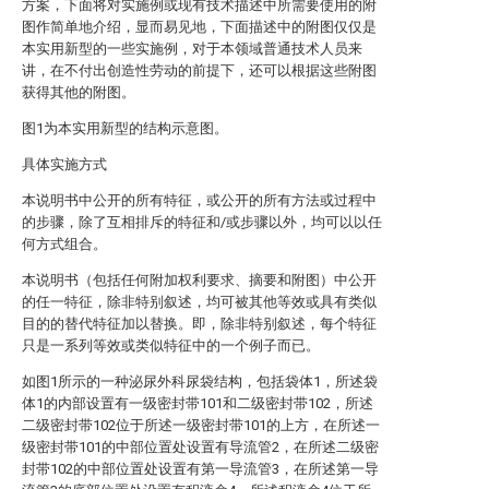
方案，下面将对实施例或现有技术描述中所需要使用的附
图作简单地介绍，显而易见地，下面描述中的附图仅仅是
本实用新型的一些实施例，对于本领域普通技术人员来
讲，在不付出创造性劳动的前提下，还可以根据这些附图
获得其他的附图。
图1为本实用新型的结构示意图。
具体实施方式
本说明书中公开的所有特征，或公开的所有方法或过程中
的步骤，除了互相排斥的特征和/或步骤以外，均可以以任
何方式组合。
本说明书（包括任何附加权利要求、摘要和附图）中公开
的任一特征，除非特别叙述，均可被其他等效或具有类似
目的的替代特征加以替换。即，除非特别叙述，每个特征
只是一系列等效或类似特征中的一个例子而已。
如图1所示的一种泌尿外科尿袋结构，包括袋体1，所述袋
体1的内部设置有一级密封带101和二级密封带102，所述
二级密封带102位于所述一级密封带101的上方，在所述一
级密封带101的中部位置处设置有导流管2，在所述二级密
封带102的中部位置处设置有第一导流管3，在所述第一导