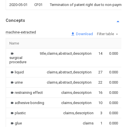
2020-05-01
CF01
Termination of patent right due to non-payment
Concepts
machine-extracted
Download
Filter table
Name
I
title,claims,abstract,description
14
0.000
surgical
procedure
liquid
claims,abstract,description
27
0.000
urine
claims,abstract,description
22
0.000
restraining effect
claims,description
16
0.000
adhesive bonding
claims,description
10
0.000
plastic
claims,description
3
0.000
glue
claims
1
0.000