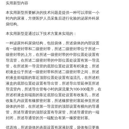
实用新型内容
本实用新型所要解决的技术问题是提供一种可以滞留一小
时内的尿液，方便医护人员采集后进行化验的泌尿外科尿
袋结构。
本实用新型是通过以下技术方案来实现的：
一种泌尿外科尿袋结构，包括袋体，所述袋体的内部设置
有一级密封带和二级密封带，所述二级密封带位于所述一
级密封带的上方，在所述一级密封带的中部位置处设置有
导流管，在所述二级密封带的中部位置处设置有第一导流
管，在所述第一导流管的底部位置处设置有积液盒，所述
积液盒位于所述一级密封带和所述二级密封带之间，所述
积液盒前端面的靠近顶部位置处设置有溢流孔，在所述积
液盒的底部位置处设置有导出管，所述导出管延伸至所述
导流管内，所述导出管每小时的尿流量为100-300毫升，在
所述积液盒前端面的靠近底部位置处设置有收集孔，所述
收集孔内设置有橡胶密封塞，所述橡胶密封塞延伸至所述
袋体的外部，在所述第一导流管的顶部设置有横向的导通
管，所述导通管的顶部设置有导尿管，所述导通管的一端
封闭，所述导通管的另一端配合有第一橡胶密封塞。
优选地，所述袋体的表面设置有尿液刻度，袋体每日更换