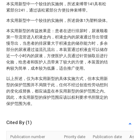
本实用新型中一个较佳的实施例，所述束缚带141具有松
紧部分241，通过该松紧部分方便拉伸束缚带。
本实用新型中一个较佳的实施例，所述袋体1为塑料袋体。
本实用新型的有益效果是：患者在进行排尿时，尿液顺着
第一导流管进入积液盒内，积液盒内的尿液通过导出管缓
慢导出，当患者的排尿量大于积液盒的储存能力时，多余
部分的尿液通过溢流孔流出，本装置通过积液盒可以储存
近一个小时内的尿液，方便医护人员通过针管抽取后进行
化验，给患者和医护人员带来了较大的方便，本装置的结
构较为简单，成本较为低廉，适合推广使用。
以上所述，仅为本实用新型的具体实施方式，但本实用新
型的保护范围并不局限于此，任何不经过创造性劳动想到
的变化或替换，都应涵盖在本实用新型的保护范围之内。
因此，本实用新型的保护范围应该以权利要求书所限定的
保护范围为准。
Cited By (1)
Publication number
Priority date
Publication date
Assi