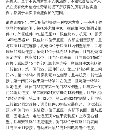
实施例。基于本实用新型中的实施例，本领域普通技术人
员在没有做出创造性劳动前提下所获得的所有其他实施
例，都属于本实用新型保护的范围。
请参阅图1-4，本实用新型提供一种技术方案：一种基于物
联网的智能路闸，包括外壳组件10、拦截组件20和调节组
件30，外壳组件10包括底座11、限位块12、机壳13、顶壳
14和感应器15，限位块12位于底座11内部左侧壁顶部，且
与底座11固定连接，机壳13位于底座11内侧壁顶部，且与
底座11滑动连接，顶壳14位于机壳13上表面，且与机壳13
固定连接，感应器15位于顶壳14前表面，且与顶壳14固定
连接，感应器15与外部电源电性连接，拦截组件20包括第
一转轴21、第一闸门22、延伸门23、第二转轴24和第二闸
门25，第一转轴21贯穿机壳13左侧壁，且与机壳13转动连
接，第一闸门22位于第一转轴21左侧壁，且与第一转轴21
固定连接，延伸门23贯穿第一闸门22左侧壁，且与第一闸
门22滑动连接，第二转轴24贯穿机壳13右侧壁，且与机壳
13转动连接，第二闸门25位于第二转轴24右侧壁，且与第
二转轴24固定连接，调节组件30包括安装座31、电动液压
顶32和侧门33，安装座31位于底座11内部下表面，且与底
座11固定连接，电动液压顶32位于安装座31上表面右侧
壁，且与安装座31固定连接，侧门33位于底座11前表面，
且与底座11铰接，电动液压顶32与外部电源电性连接。