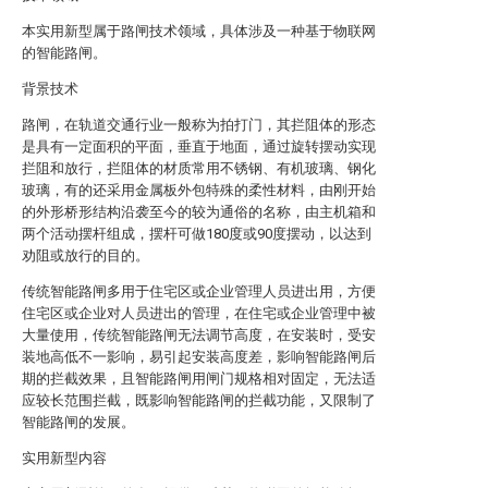
本实用新型属于路闸技术领域，具体涉及一种基于物联网
的智能路闸。
背景技术
路闸，在轨道交通行业一般称为拍打门，其拦阻体的形态
是具有一定面积的平面，垂直于地面，通过旋转摆动实现
拦阻和放行，拦阻体的材质常用不锈钢、有机玻璃、钢化
玻璃，有的还采用金属板外包特殊的柔性材料，由刚开始
的外形桥形结构沿袭至今的较为通俗的名称，由主机箱和
两个活动摆杆组成，摆杆可做180度或90度摆动，以达到
劝阻或放行的目的。
传统智能路闸多用于住宅区或企业管理人员进出用，方便
住宅区或企业对人员进出的管理，在住宅或企业管理中被
大量使用，传统智能路闸无法调节高度，在安装时，受安
装地高低不一影响，易引起安装高度差，影响智能路闸后
期的拦截效果，且智能路闸用闸门规格相对固定，无法适
应较长范围拦截，既影响智能路闸的拦截功能，又限制了
智能路闸的发展。
实用新型内容