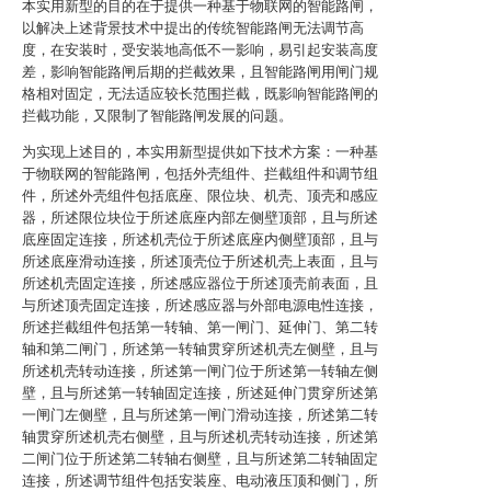
本实用新型的目的在于提供一种基于物联网的智能路闸，
以解决上述背景技术中提出的传统智能路闸无法调节高
度，在安装时，受安装地高低不一影响，易引起安装高度
差，影响智能路闸后期的拦截效果，且智能路闸用闸门规
格相对固定，无法适应较长范围拦截，既影响智能路闸的
拦截功能，又限制了智能路闸发展的问题。
为实现上述目的，本实用新型提供如下技术方案：一种基
于物联网的智能路闸，包括外壳组件、拦截组件和调节组
件，所述外壳组件包括底座、限位块、机壳、顶壳和感应
器，所述限位块位于所述底座内部左侧壁顶部，且与所述
底座固定连接，所述机壳位于所述底座内侧壁顶部，且与
所述底座滑动连接，所述顶壳位于所述机壳上表面，且与
所述机壳固定连接，所述感应器位于所述顶壳前表面，且
与所述顶壳固定连接，所述感应器与外部电源电性连接，
所述拦截组件包括第一转轴、第一闸门、延伸门、第二转
轴和第二闸门，所述第一转轴贯穿所述机壳左侧壁，且与
所述机壳转动连接，所述第一闸门位于所述第一转轴左侧
壁，且与所述第一转轴固定连接，所述延伸门贯穿所述第
一闸门左侧壁，且与所述第一闸门滑动连接，所述第二转
轴贯穿所述机壳右侧壁，且与所述机壳转动连接，所述第
二闸门位于所述第二转轴右侧壁，且与所述第二转轴固定
连接，所述调节组件包括安装座、电动液压顶和侧门，所