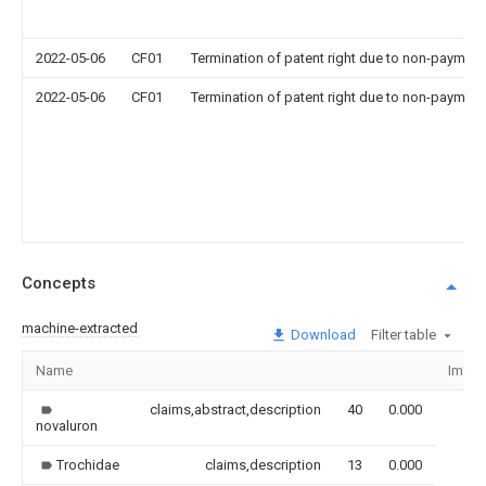
2022-05-06
CF01
Termination of patent right due to non-payment
2022-05-06
CF01
Termination of patent right due to non-payment
Concepts
machine-extracted
Download
Filter table
Name
Imag
claims,abstract,description
40
0.000
novaluron
Trochidae
claims,description
13
0.000