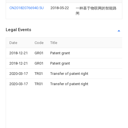
CN201820766940.5U
2018-05-22
一种基于物联网的智能路
闸
Legal Events
Date
Code
Title
2018-12-21
GR01
Patent grant
2018-12-21
GR01
Patent grant
2020-03-17
TR01
Transfer of patent right
2020-03-17
TR01
Transfer of patent right