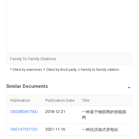
Family To Family Citations
* Cited by examiner, † Cited by third party, ‡ Family to family citation
Similar Documents
Publication
Publication Date
Title
CN208266750U
2018-12-21
一种基于物联网的智能路
闸
CN214755112U
2021-11-16
一种抗洪箱式变电站