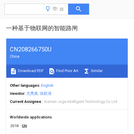
一种基于物联网的智能路闸
CN208266750U
China
Download PDF
Find Prior Art
Similar
Other languages
English
Inventor
尤秀真
张跃清
Current Assignee
Xiamen Juge Intelligent Technology Co Ltd
Worldwide applications
2018
CN