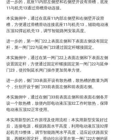
进一步的，底座11内部左侧壁和右侧壁开设有滑槽，底座
11与机壳13通过滑槽滑动连接。
本实施例中，通过在底座11内部左侧壁和右侧壁开设滑
槽，方便通过滑槽滑动连接底座11与机壳13，辅助电动液
压顶32撑起机壳13，调节智能路闸安装高度。
进一步的，第一闸门22上表面左侧和下表面左侧设有固定
杆，第一闸门22与延伸门23通过固定杆螺接固定。
本实施例中，通过在第一闸门22上表面左侧和下表面左侧
设置固定杆，方便通过固定杆螺接固定第一闸门22与延伸
门23，使控制延长闸门操作更加简单方便。
进一步的，侧门33表面开设有散热槽，散热槽的数量为两
个，分别开设于侧门33前表面左侧和前表面右侧。
本实施例中，通过在侧门33前表面左侧和前表面右侧各开
设一个散热槽，放便内部电动液压顶32工作时散热，保障
电动液压顶32正常使用。
本实用新型的工作原理及使用流程：本实用新型安装好过
后，连接电源，根据路面水平高度，利用电动液压顶32撑
起机壳13整体，调节智能路闸水平高度，适应起伏路面安
装，再螺松固定杆，滑动拉出设置在第一闸门22左侧的延