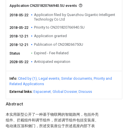
Application CN201820766940.5U events
Application filed by Quanzhou Gigantic Intelligent
2018-05-22
Technology Co Ltd
Priority to CN201820766940.5U
2018-05-22
Application granted
2018-12-21
Publication of CN208266750U
2018-12-21
Expired - Fee Related
Status
Anticipated expiration
2028-05-22
Info
Cited by (1)
Legal events
Similar documents
Priority and
Related Applications
External links
Espacenet
Global Dossier
Discuss
Abstract
本实用新型公开了一种基于物联网的智能路闸，包括外壳
组件、拦截组件和调节组件，所述调节组件包括安装座、
电动液压顶和侧门，所述安装座位于所述底座内部下表