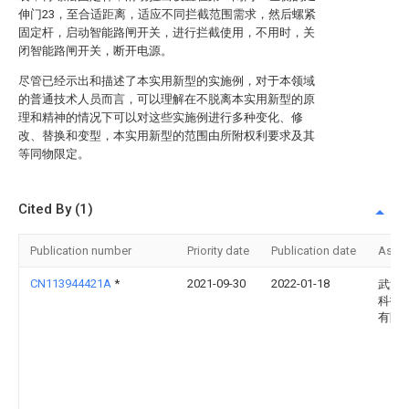
伸门23，至合适距离，适应不同拦截范围需求，然后螺紧
固定杆，启动智能路闸开关，进行拦截使用，不用时，关
闭智能路闸开关，断开电源。
尽管已经示出和描述了本实用新型的实施例，对于本领域
的普通技术人员而言，可以理解在不脱离本实用新型的原
理和精神的情况下可以对这些实施例进行多种变化、修
改、替换和变型，本实用新型的范围由所附权利要求及其
等同物限定。
Cited By (1)
Publication number
Priority date
Publication date
Assi
CN113944421A
*
2021-09-30
2022-01-18
武汉
科技
有限