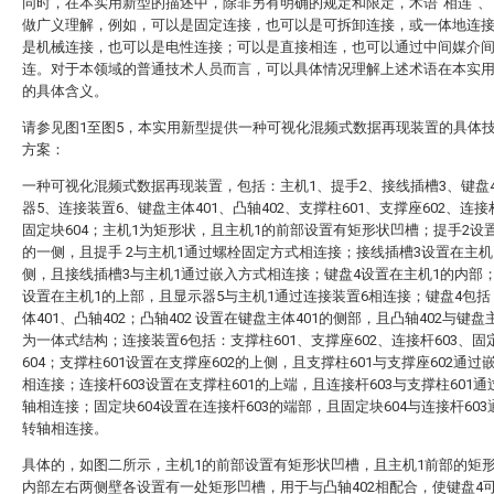
同时，在本实用新型的描述中，除非另有明确的规定和限定，术语“相连”、“
做广义理解，例如，可以是固定连接，也可以是可拆卸连接，或一体地连
是机械连接，也可以是电性连接；可以是直接相连，也可以通过中间媒介
连。对于本领域的普通技术人员而言，可以具体情况理解上述术语在本实
的具体含义。
请参见图1至图5，本实用新型提供一种可视化混频式数据再现装置的具体
方案：
一种可视化混频式数据再现装置，包括：主机1、提手2、接线插槽3、键盘
器5、连接装置6、键盘主体401、凸轴402、支撑柱601、支撑座602、连接杆
固定块604；主机1为矩形状，且主机1的前部设置有矩形状凹槽；提手2设
的一侧，且提手 2与主机1通过螺栓固定方式相连接；接线插槽3设置在主机
侧，且接线插槽3与主机1通过嵌入方式相连接；键盘4设置在主机1的内部
设置在主机1的上部，且显示器5与主机1通过连接装置6相连接；键盘4包
体401、凸轴402；凸轴402 设置在键盘主体401的侧部，且凸轴402与键盘主
为一体式结构；连接装置6包括：支撑柱601、支撑座602、连接杆603、固
604；支撑柱601设置在支撑座602的上侧，且支撑柱601与支撑座602通过
相连接；连接杆603设置在支撑柱601的上端，且连接杆603与支撑柱601
轴相连接；固定块604设置在连接杆603的端部，且固定块604与连接杆60
转轴相连接。
具体的，如图二所示，主机1的前部设置有矩形状凹槽，且主机1前部的矩
内部左右两侧壁各设置有一处矩形凹槽，用于与凸轴402相配合，使键盘4