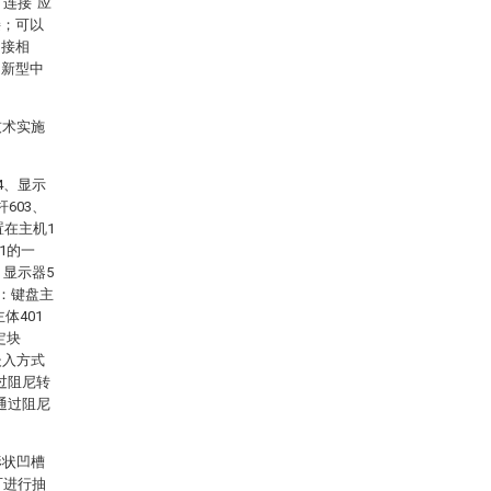
连接”应
接；可以
间接相
用新型中
技术实施
4、显示
603、
置在主机1
1的一
；显示器5
括：键盘主
体401
定块
嵌入方式
通过阻尼转
3通过阻尼
形状凹槽
可进行抽