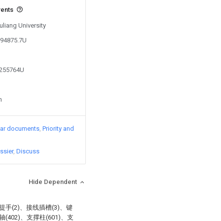
vents
uliang University
794875.7U
8255764U
n
lar documents
Priority and
ssier
Discuss
Hide Dependent
手(2)、接线插槽(3)、键
(402)、支撑柱(601)、支