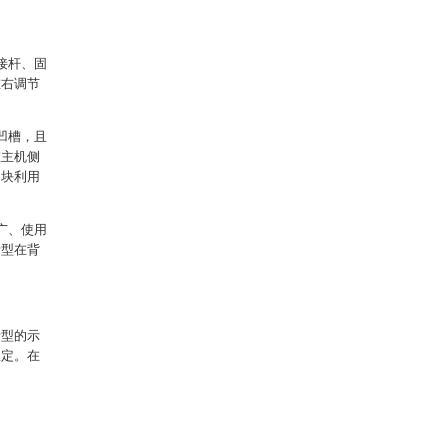
接杆、固
左右调节
凹槽，且
在主机侧
定块利用
广、使用
新型在背
新型的示
限定。在