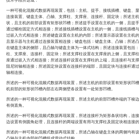
技术手段所达成：
一种可视化混频式数据再现装置，包括：主机、提手、接线插槽、键盘、
连接装置、键盘主体、凸轴、支撑柱、支撑座、连接杆、固定块；所述主
状，且主机的前部设置有矩形状凹槽；所述提手设置在主机的一侧，且提
通过螺栓固定方式相连接；所述接线插槽设置在主机的一侧，且接线插槽
过嵌入方式相连接；所述键盘设置在主机的内部；所述显示器设置在主机
且显示器与主机通过连接装置相连接；键盘包括：键盘主体、凸轴；所述
在键盘主体的侧部，且凸轴与键盘主体为一体式结构；所述连接装置包括
柱、支撑座、连接杆、固定块；所述支撑柱设置在支撑座的上侧，且支撑
座通过嵌入方式相连接；所述连接杆设置在支撑柱的上端，且连接杆与支
阻尼转轴相连接；所述固定块设置在连接杆的端部，且固定块与连接杆通
轴相连接。
所述的一种可视化混频式数据再现装置，所述主机的前部设置有矩形状凹
机前部的矩形状凹槽内部左右两侧壁各设置有一处矩形凹槽。
所述的一种可视化混频式数据再现装置，所述主机的前部凹槽外端的下棱
有倒直角。
所述的一种可视化混频式数据再现装置，所述连接杆为矩形条状结构，连
边设置有倒圆角处理，且连接杆的两端设置有用与支撑柱及固定块相连接
所述的一种可视化混频式数据再现装置，所述凸轴在键盘主体的两侧均有
凸轴与主机内部的凹槽组成滑动式结构。