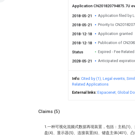
Application CN201820794875.7U e
Application filed by L
2018-05-21
Priority to CN201820
2018-05-21
Application granted
2018-12-18
Publication of CN20
2018-12-18
Expired - Fee Related
Status
Anticipated expiratio
2028-05-21
Info
Cited by (1)
Legal events
Simi
Related Applications
External links
Espacenet
Global Do
Claims
(5)
1.一种可视化混频式数据再现装置，包括：主机(1)、提
盘(4)、显示器(5)、连接装置(6)、键盘主体(401)、凸轴