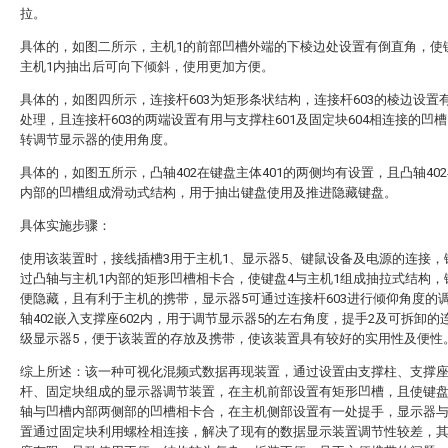
拉。
具体的，如图二所示，主机1的前部凹槽外端的下棱边处设置有倒直角，使
主机1内抽出后可向下倾斜，使用更加方便。
具体的，如图四所示，连接杆603为矩形条状结构，连接杆603的棱边设置
处理，且连接杆603的两端设置有用与支撑柱601及固定块604相连接的凹
转调节显示器的使用角度。
具体的，如图五所示，凸轴402在键盘主体401的两侧均有设置，且凸轴402
内部的凹槽组成滑动式结构，用于抽出键盘使用及推进隐藏键盘。
具体实施步骤：
使用该装置时，接线插槽3用于主机1、显示器5、键鼠设备及电源的连接，
过凸轴与主机1内部的矩形凹槽相卡合，使键盘4与主机1组成抽拉式结构，
便隐藏，且有利于主机的携带，显示器5可通过连接杆603进行倾仰角度的
轴402嵌入支撑座602内，用于调节显示器5的左右角度，提手2及可拆卸的
级显示器5，便于该装置的存放及携带，使该装置具有较好的实用性及便性
综上所述：该一种可视化混频式数据再现装置，通过设置由支撑柱、支撑
杆、固定块组成的显示器调节装置，在主机前部设置有矩形凹槽，且使键
轴与凹槽内部两侧部的凹槽相卡合，在主机侧部设置有一处提手，显示器
置通过固定块利用螺栓相连接，解决了现有的数据显示装置调节性较差，