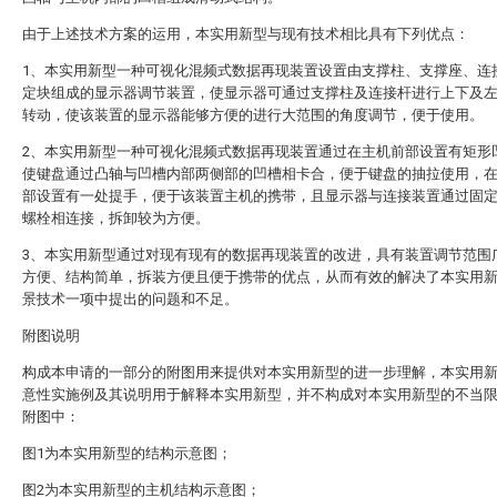
由于上述技术方案的运用，本实用新型与现有技术相比具有下列优点：
1、本实用新型一种可视化混频式数据再现装置设置由支撑柱、支撑座、连
定块组成的显示器调节装置，使显示器可通过支撑柱及连接杆进行上下及
转动，使该装置的显示器能够方便的进行大范围的角度调节，便于使用。
2、本实用新型一种可视化混频式数据再现装置通过在主机前部设置有矩形
使键盘通过凸轴与凹槽内部两侧部的凹槽相卡合，便于键盘的抽拉使用，
部设置有一处提手，便于该装置主机的携带，且显示器与连接装置通过固
螺栓相连接，拆卸较为方便。
3、本实用新型通过对现有现有的数据再现装置的改进，具有装置调节范围
方便、结构简单，拆装方便且便于携带的优点，从而有效的解决了本实用
景技术一项中提出的问题和不足。
附图说明
构成本申请的一部分的附图用来提供对本实用新型的进一步理解，本实用
意性实施例及其说明用于解释本实用新型，并不构成对本实用新型的不当
附图中：
图1为本实用新型的结构示意图；
图2为本实用新型的主机结构示意图；