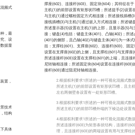
撑座(602)、连接杆(603)、固定块(604)；其特征
化混频式
主机(1)的前部设置有矩形状凹槽；所述提手(2)设置在
与主机(1)通过螺栓固定方式相连接；所述接线插槽(3
接线插槽(3)与主机(1)通过嵌入方式相连接；所述键盘
所述显示器(5)设置在主机(1)的上部，且显示器(5)与
多种，最
接；键盘(4)包括：键盘主体(401)、凸轴(402)；所
研究、设
(401)的侧部，且凸轴(402)与键盘主体(401)为一
的数据显
括：支撑柱(601)、支撑座(602)、连接杆(603)、固定块
设置在支撑座(602)的上侧，且支撑柱(601)与支撑座
所述连接杆(603)设置在支撑柱(601)的上端，且连接杆(
尼转轴相连接；所述固定块(604)设置在连接杆(603)
接杆(603)通过阻尼转轴相连接。
2.根据权利要求1所述的一种可视化混频式数
现装置，
所述主机(1)的前部设置有矩形状凹槽，且主机
左右两侧壁各设置有一处矩形凹槽。
3.根据权利要求1所述的一种可视化混频式数
背景技术
所述主机(1)的前部凹槽外端的下棱边处设置
便，结构
4.根据权利要求1所述的一种可视化混频式数
所述连接杆(603)为矩形条状结构，连接杆(6
以下具体
理，且连接杆(603)的两端设置有用与支撑柱(60