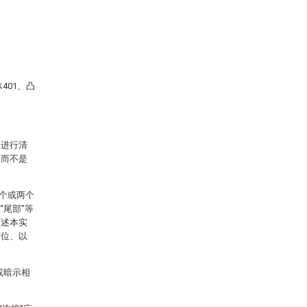
401、凸
案进行清
，而不是
个或两个
、“尾部”等
描述本实
方位、以
或暗示相