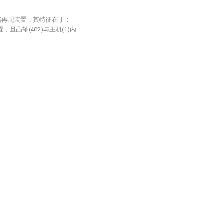
据再现装置，其特征在于：
，且凸轴(402)与主机(1)内