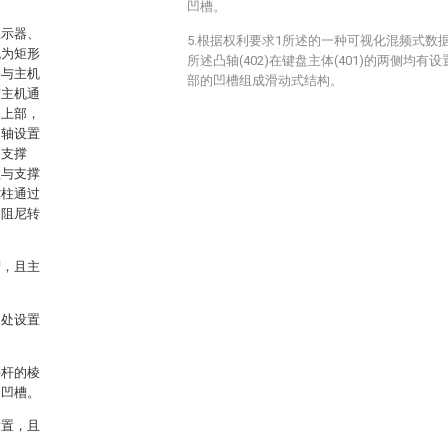
凹槽。
显示器、
5.根据权利要求1所述的一种可视化混频式数
机为矩形
所述凸轴(402)在键盘主体(401)的两侧均有设置
手与主机
部的凹槽组成滑动式结构。
与主机通
的上部，
凸轴设置
：支撑
柱与支撑
撑柱通过
过阻尼转
槽，且主
边处设置
接杆的棱
的凹槽。
设置，且