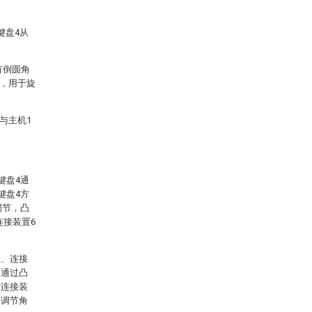
键盘4从
有倒圆角
槽，用于旋
与主机1
键盘4通
键盘4方
调节，凸
连接装置6
。
座、连接
盘通过凸
与连接装
其调节角