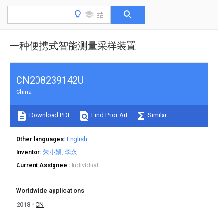
一种便携式智能测量采样装置
CN208239142U
China
Download PDF
Find Prior Art
Similar
Other languages
English
Inventor
朱小娟
李永
Current Assignee
Individual
Worldwide applications
2018
CN