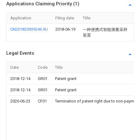
Applications Claiming Priority (1)
Application
Filing date
Title
CN201820939246.9U
2018-06-19
一种便携式智能测量采样
装置
Legal Events
Date
Code
Title
2018-12-14
GR01
Patent grant
2018-12-14
GR01
Patent grant
2020-06-23
CF01
Termination of patent right due to non-payment