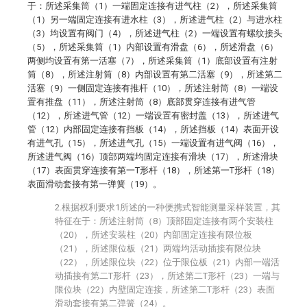
于：所述采集筒（1）一端固定连接有进气柱（2），所述采集筒
（1）另一端固定连接有进水柱（3），所述进气柱（2）与进水柱
（3）均设置有阀门（4），所述进气柱（2）一端设置有螺纹接头
（5），所述采集筒（1）内部设置有滑盘（6），所述滑盘（6）
两侧均设置有第一活塞（7），所述采集筒（1）底部设置有注射
筒（8），所述注射筒（8）内部设置有第二活塞（9），所述第二
活塞（9）一侧固定连接有推杆（10），所述注射筒（8）一端设
置有推盘（11），所述注射筒（8）底部贯穿连接有进气管
（12），所述进气管（12）一端设置有密封盖（13），所述进气
管（12）内部固定连接有挡板（14），所述挡板（14）表面开设
有进气孔（15），所述进气孔（15）一端设置有进气阀（16），
所述进气阀（16）顶部两端均固定连接有滑块（17），所述滑块
（17）表面贯穿连接有第一T形杆（18），所述第一T形杆（18）
表面滑动套接有第一弹簧（19）。
2.根据权利要求1所述的一种便携式智能测量采样装置，其
特征在于：所述注射筒（8）顶部固定连接有两个安装柱
（20），所述安装柱（20）内部固定连接有限位板
（21），所述限位板（21）两端均活动插接有限位块
（22），所述限位块（22）位于限位板（21）内部一端活
动插接有第二T形杆（23），所述第二T形杆（23）一端与
限位块（22）内壁固定连接，所述第二T形杆（23）表面
滑动套接有第二弹簧（24）。