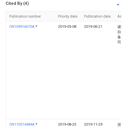
Cited By (4)
Publication number
Priority date
Publication date
Assi
CN109916670A
*
2019-05-08
2019-06-21
诸暨
自动
备有
司
CN110514484A
*
2019-08-23
2019-11-29
浙江