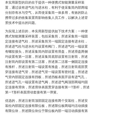
本实用新型的目的在于提供一种便携式智能测量采样装
置，通过设有进气柱与进水柱，有利于使采集筒内部两端
分别存有水与空气，从而使采集筒一体多用，有效的防止
携带过多的收集装置而影响收集人员工作，以解决上述背
景技术中提出的问题。
为实现上述目的，本实用新型提供如下技术方案：一种便
携式智能测量采样装置，包括采集筒，所述采集筒一端固
定连接有进气柱，所述采集筒另一端固定连接有进水柱，
所述进气柱与进水柱均设置有阀门，所述进气柱一端设置
有螺纹接头，所述采集筒内部设置有滑盘，所述滑盘两侧
均设置有第一活塞，所述采集筒底部设置有注射筒，所述
注射筒内部设置有第二活塞，所述第二活塞一侧固定连接
有推杆，所述注射筒一端设置有推盘，所述注射筒底部贯
穿连接有进气管，所述进气管一端设置有密封盖，所述进
气管内部固定连接有挡板，所述挡板表面开设有进气孔，
所述进气孔一端设置有进气阀，所述进气阀顶部两端均固
定连接有滑块，所述滑块表面贯穿连接有第一T形杆，所述
第一T形杆表面滑动套接有第一弹簧。
优选的，所述注射筒顶部固定连接有两个安装柱，所述安
装柱内部固定连接有限位板，所述限位板两端均活动插接
有限位块，所述限位块位于限位板内部一端活动插接有第