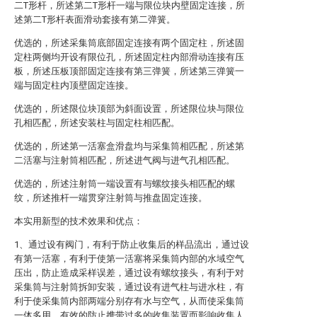
二T形杆，所述第二T形杆一端与限位块内壁固定连接，所
述第二T形杆表面滑动套接有第二弹簧。
优选的，所述采集筒底部固定连接有两个固定柱，所述固
定柱两侧均开设有限位孔，所述固定柱内部滑动连接有压
板，所述压板顶部固定连接有第三弹簧，所述第三弹簧一
端与固定柱内顶壁固定连接。
优选的，所述限位块顶部为斜面设置，所述限位块与限位
孔相匹配，所述安装柱与固定柱相匹配。
优选的，所述第一活塞盒滑盘均与采集筒相匹配，所述第
二活塞与注射筒相匹配，所述进气阀与进气孔相匹配。
优选的，所述注射筒一端设置有与螺纹接头相匹配的螺
纹，所述推杆一端贯穿注射筒与推盘固定连接。
本实用新型的技术效果和优点：
1、通过设有阀门，有利于防止收集后的样品流出，通过设
有第一活塞，有利于使第一活塞将采集筒内部的水域空气
压出，防止造成采样误差，通过设有螺纹接头，有利于对
采集筒与注射筒拆卸安装，通过设有进气柱与进水柱，有
利于使采集筒内部两端分别存有水与空气，从而使采集筒
一体多用，有效的防止携带过多的收集装置而影响收集人