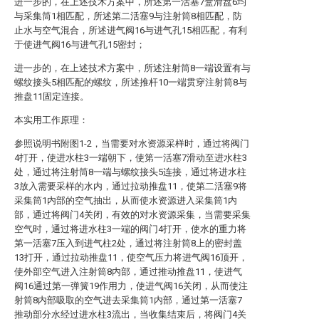
进一步的，在上述技术方案中，所述第一活塞7盒滑盘6均
与采集筒1相匹配，所述第二活塞9与注射筒8相匹配，防
止水与空气混合，所述进气阀16与进气孔15相匹配，有利
于使进气阀16与进气孔15密封；
进一步的，在上述技术方案中，所述注射筒8一端设置有与
螺纹接头5相匹配的螺纹，所述推杆10一端贯穿注射筒8与
推盘11固定连接。
本实用工作原理：
参照说明书附图1-2，当需要对水资源采样时，通过将阀门
4打开，使进水柱3一端朝下，使第一活塞7滑动至进水柱3
处，通过将注射筒8一端与螺纹接头5连接，通过将进水柱
3放入需要采样的水内，通过拉动推盘11，使第二活塞9将
采集筒1内部的空气抽出，从而使水资源进入采集筒1内
部，通过将阀门4关闭，有效的对水资源采集，当需要采集
空气时，通过将进水柱3一端的阀门4打开，使水的重力将
第一活塞7压入到进气柱2处，通过将注射筒8上的密封盖
13打开，通过拉动推盘11，使空气压力将进气阀16顶开，
使外部空气进入注射筒8内部，通过推动推盘11，使进气
阀16通过第一弹簧19作用力，使进气阀16关闭，从而使注
射筒8内部吸取的空气进去采集筒1内部，通过第一活塞7
推动部分水经过进水柱3流出，当收集结束后，将阀门4关