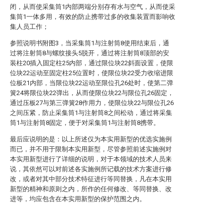
闭，从而使采集筒1内部两端分别存有水与空气，从而使采
集筒1一体多用，有效的防止携带过多的收集装置而影响收
集人员工作；
参照说明书附图3，当采集筒1与注射筒8使用结束后，通
过将注射筒8与螺纹接头5脱开，通过将注射筒8顶部的安
装柱20插入固定柱25内部，通过限位块22斜面设置，使限
位块22运动至固定柱25位置时，使限位块22受力收缩进限
位板21内部，当限位块22运动至限位孔26处时，使第二弹
簧24将限位块22弹出，从而使限位块22与限位孔26固定，
通过压板27与第三弹簧28作用力，使限位块22与限位孔26
之间压紧，防止采集筒1与注射筒8之间松动，通过将采集
筒1与注射筒8固定，便于对采集筒1与注射筒8携带。
最后应说明的是：以上所述仅为本实用新型的优选实施例
而已，并不用于限制本实用新型，尽管参照前述实施例对
本实用新型进行了详细的说明，对于本领域的技术人员来
说，其依然可以对前述各实施例所记载的技术方案进行修
改，或者对其中部分技术特征进行等同替换，凡在本实用
新型的精神和原则之内，所作的任何修改、等同替换、改
进等，均应包含在本实用新型的保护范围之内。