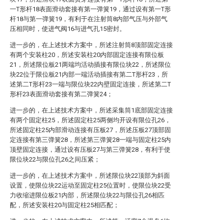
一T形杆18表面滑动套接有第一弹簧19，通过设有第一T形
杆18与第一弹簧19，有利于在注射筒8内部气压与外部气
压相同时，使进气阀16与进气孔15密封。
进一步的，在上述技术方案中，所述注射筒8顶部固定连接
有两个安装柱20，所述安装柱20内部固定连接有限位板
21，所述限位板21两端均活动插接有限位块22，所述限位
块22位于限位板21内部一端活动插接有第二T形杆23，所
述第二T形杆23一端与限位块22内壁固定连接，所述第二T
形杆23表面滑动套接有第二弹簧24；
进一步的，在上述技术方案中，所述采集筒1底部固定连接
有两个固定柱25，所述固定柱25两侧均开设有限位孔26，
所述固定柱25内部滑动连接有压板27，所述压板27顶部固
定连接有第三弹簧28，所述第三弹簧28一端与固定柱25内
顶壁固定连接，通过设有压板27与第三弹簧28，有利于使
限位块22与限位孔26之间压紧；
进一步的，在上述技术方案中，所述限位块22顶部为斜面
设置，使限位块22运动至固定柱25位置时，使限位块22受
力收缩进限位板21内部，所述限位块22与限位孔26相匹
配，所述安装柱20与固定柱25相匹配；