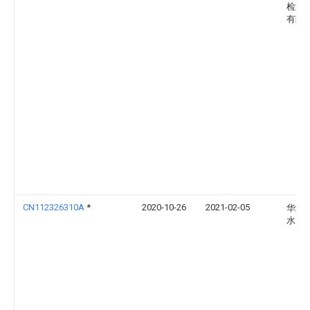
检测
有限
CN112326310A
*
2020-10-26
2021-02-05
华北
水电