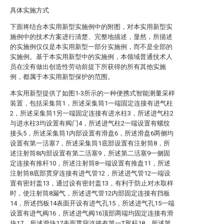
具体实施方式
下面将结合本实用新型实施例中的附图，对本实用新型实
施例中的技术方案进行清楚、完整地描述，显然，所描述
的实施例仅仅是本实用新型一部分实施例，而不是全部的
实施例。基于本实用新型中的实施例，本领域普通技术人
员在没有做出创造性劳动前提下所获得的所有其他实施
例，都属于本实用新型保护的范围。
本实用新型提供了如图1-3所示的一种便携式智能测量采样
装置，包括采集筒1，所述采集筒1一端固定连接有进气柱
2，所述采集筒1另一端固定连接有进水柱3，所述进气柱2
与进水柱3均设置有阀门4，所述进气柱2一端设置有螺纹
接头5，所述采集筒1内部设置有滑盘6，所述滑盘6两侧均
设置有第一活塞7，所述采集筒1底部设置有注射筒8，所
述注射筒8内部设置有第二活塞9，所述第二活塞9一侧固
定连接有推杆10，所述注射筒8一端设置有推盘11，所述
注射筒8底部贯穿连接有进气管12，所述进气管12一端设
置有密封盖13，通过设有密封盖13，有利于防止对水取样
时，使注射筒8漏气，所述进气管12内部固定连接有挡板
14，所述挡板14表面开设有进气孔15，所述进气孔15一端
设置有进气阀16，所述进气阀16顶部两端均固定连接有滑
块17，所述滑块17表面贯穿连接有第一T形杆18，所述第