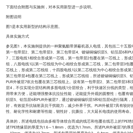
下面结合附图与实施例，对本实用新型进一步说明。
附图说明
图1是本实用新型的结构示意图。
具体实施方式
参见图1，本实施例提供的一种聚氨酯带屏蔽机器人电缆，其包括二十五股
第一包带层2、第二包带层3、第三包带层4、镀锡铜编织层5、铝箔层6和PU
7，三股电线1相绞合形成第一芯线，第一包带层2包覆在第一芯线上，形成
组，八股电线1以第一芯线组为中心相绞合形成第二芯线，第二包带层3包
芯线上，形成第二芯线组，十四股电线1以第二芯线组为中心相绞合形成第
第三包带层4包覆在第三芯线上，形成第三芯线组，所述镀锡铜编织层5、铝
PUR外被层7依次包覆在第三芯线组上。设有第一包带层2、第二包带层3和
层4，不仅实现分层结构将多股电线1分层绞合，利于快速区分线的类型，
用带来方便，还能增强整体抗拉扯性能，还能提升外观的圆整性；包覆有
织层5、铝箔层6和PUR外被层7，通过镀锡铜编织层5和铝箔层6进行隔离，
好，有效提升抗辐射及抗干扰能力，减少外界干扰。PUR外被层7具有较好
性、耐化学性和耐磨等性能，韧性好，抗撕拉，大大延长电缆的使用寿命
具体的，所述电线包括由多根导体绞合而成的线芯和包覆在线芯上的TPE绝
述TPE绝缘层的厚度为1.6～1.8mm，优选为1.7mm。所述PUR外被层7的厚度