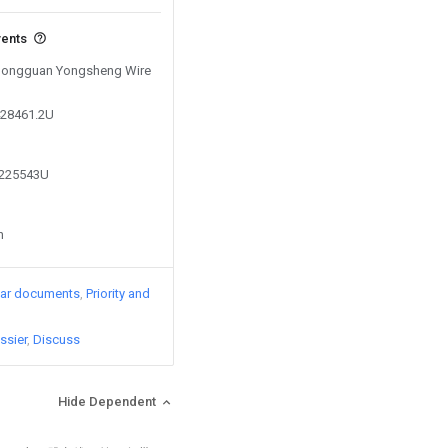
vents
y Dongguan Yongsheng Wire
428461.2U
8225543U
n
lar documents
Priority and
ssier
Discuss
Hide Dependent