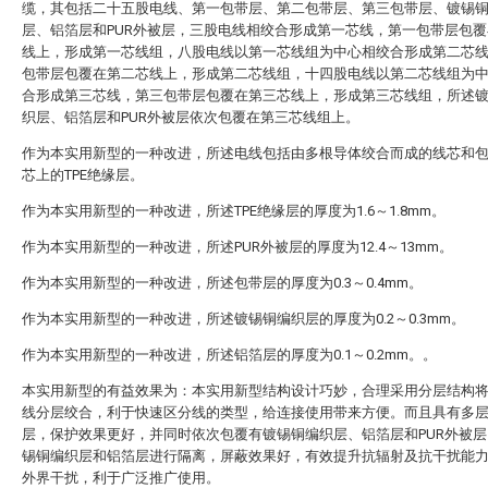
缆，其包括二十五股电线、第一包带层、第二包带层、第三包带层、镀锡
层、铝箔层和PUR外被层，三股电线相绞合形成第一芯线，第一包带层包
线上，形成第一芯线组，八股电线以第一芯线组为中心相绞合形成第二芯
包带层包覆在第二芯线上，形成第二芯线组，十四股电线以第二芯线组为
合形成第三芯线，第三包带层包覆在第三芯线上，形成第三芯线组，所述
织层、铝箔层和PUR外被层依次包覆在第三芯线组上。
作为本实用新型的一种改进，所述电线包括由多根导体绞合而成的线芯和
芯上的TPE绝缘层。
作为本实用新型的一种改进，所述TPE绝缘层的厚度为1.6～1.8mm。
作为本实用新型的一种改进，所述PUR外被层的厚度为12.4～13mm。
作为本实用新型的一种改进，所述包带层的厚度为0.3～0.4mm。
作为本实用新型的一种改进，所述镀锡铜编织层的厚度为0.2～0.3mm。
作为本实用新型的一种改进，所述铝箔层的厚度为0.1～0.2mm。。
本实用新型的有益效果为：本实用新型结构设计巧妙，合理采用分层结构
线分层绞合，利于快速区分线的类型，给连接使用带来方便。而且具有多
层，保护效果更好，并同时依次包覆有镀锡铜编织层、铝箔层和PUR外被
锡铜编织层和铝箔层进行隔离，屏蔽效果好，有效提升抗辐射及抗干扰能
外界干扰，利于广泛推广使用。