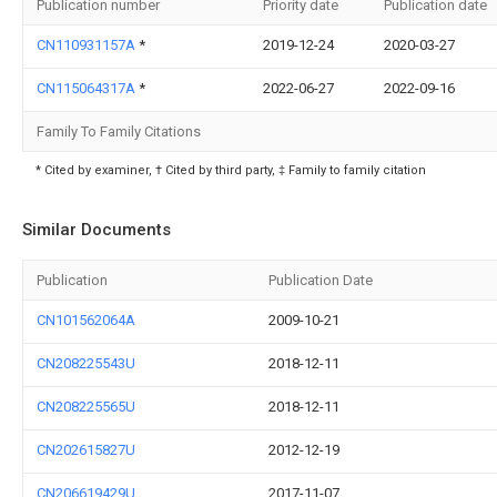
Publication number
Priority date
Publication date
CN110931157A
*
2019-12-24
2020-03-27
CN115064317A
*
2022-06-27
2022-09-16
Family To Family Citations
* Cited by examiner, † Cited by third party, ‡ Family to family citation
Similar Documents
Publication
Publication Date
CN101562064A
2009-10-21
CN208225543U
2018-12-11
CN208225565U
2018-12-11
CN202615827U
2012-12-19
CN206619429U
2017-11-07