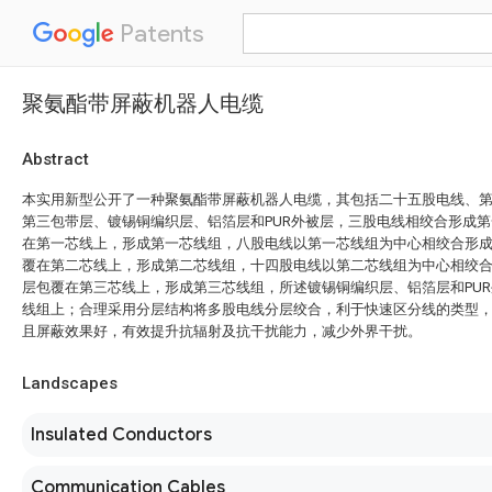
Patents
聚氨酯带屏蔽机器人电缆
Abstract
本实用新型公开了一种聚氨酯带屏蔽机器人电缆，其包括二十五股电线、
第三包带层、镀锡铜编织层、铝箔层和PUR外被层，三股电线相绞合形成
在第一芯线上，形成第一芯线组，八股电线以第一芯线组为中心相绞合形
覆在第二芯线上，形成第二芯线组，十四股电线以第二芯线组为中心相绞
层包覆在第三芯线上，形成第三芯线组，所述镀锡铜编织层、铝箔层和PU
线组上；合理采用分层结构将多股电线分层绞合，利于快速区分线的类型
且屏蔽效果好，有效提升抗辐射及抗干扰能力，减少外界干扰。
Landscapes
Insulated Conductors
Communication Cables