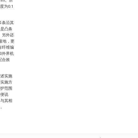
5mm。所
度为0.1
多条沿其
，是凸条
。另外还
接地，更
有纤维编
和外界机
配合效
上述实施
体实施方
保护范围
方便说
用与其相
内。