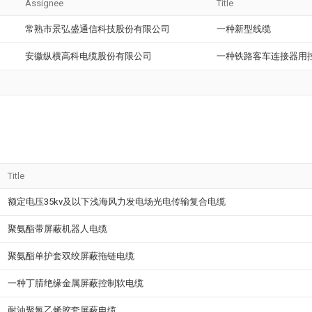
Assignee
Title
常熟市景弘盛通信科技股份有限公司
一种新型线缆
安徽纵横高科电缆股份有限公司
一种铁路客车连接器用
Title
额定电压35kv及以下浅海风力发电场光电传输复合电缆
聚氨酯带屏蔽机器人电缆
聚氨酯单护套双绞屏蔽拖链电缆
一种丁腈绝缘金属屏蔽控制软电缆
耐油聚氯乙烯胶套屏蔽电缆