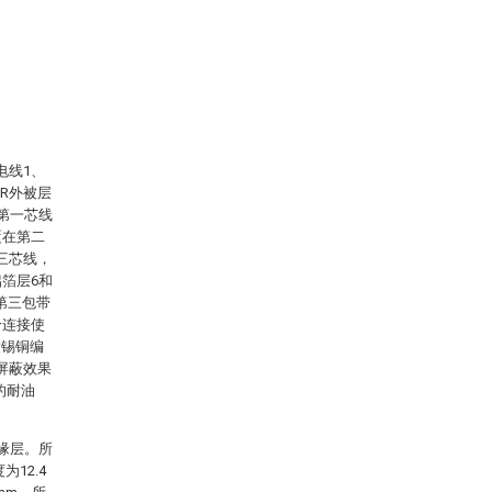
电线1、
R外被层
第一芯线
覆在第二
三芯线，
箔层6和
第三包带
给连接使
镀锡铜编
屏蔽效果
的耐油
。
缘层。所
为12.4