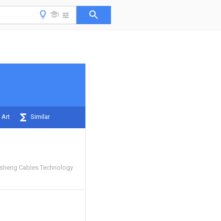
 Art
Similar
heng Cables Technology