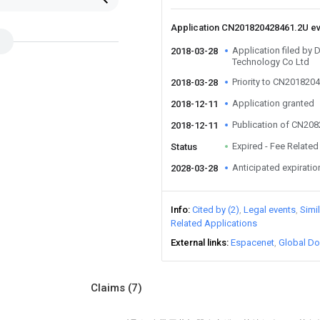
Application CN201820428461.2U e
Application filed b
2018-03-28
Technology Co Ltd
Priority to CN201820
2018-03-28
Application granted
2018-12-11
Publication of CN20
2018-12-11
Expired - Fee Related
Status
Anticipated expiratio
2028-03-28
Info
Cited by (2)
Legal events
Simi
Related Applications
External links
Espacenet
Global Do
Claims
(7)