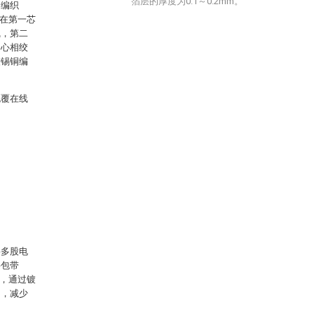
箔层的厚度为0.1～0.2mm。
铜编织
覆在第一芯
线，第二
中心相绞
镀锡铜编
包覆在线
将多股电
层包带
层，通过镀
力，减少