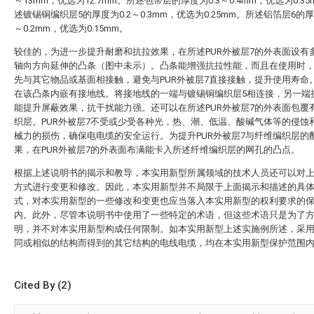
～13mm，优选为12.7mm。所述包带层的厚度为0.3～0.4mm，优选为0.3
述镀锡铜编织层5的厚度为0.2～0.3mm，优选为0.25mm。所述铝箔层6的厚
～0.2mm，优选为0.15mm。
较佳的，为进一步提升耐磨和抗拉效果，在所述PUR外被层7的外表面设有
轴向方向延伸的凸条（图中未示）。凸条能增强抗拉性能，而且在使用时
先与其它物品或基面相接触，避免与PUR外被层7直接接触，提升使用寿命
在该凸条内嵌有接地线。将接地线的一端与镀锡铜编织层5相连接，另一端
能提升屏蔽效果，抗干扰能力强。还可以在所述PUR外被层7的外表面包覆
织层。PUR外被层7不受或少受各种光，热、潮、低温、酸碱气体等的侵蚀
械力的损伤，确保电电缆的安全运行。为提升PUR外被层7与纤维编织层的
果，在PUR外被层7的外表面布满能卡入所述纤维编织层的网孔的凸点。
根据上述说明书的揭示和教导，本实用新型所属领域的技术人员还可以对
方式进行变更和修改。因此，本实用新型并不局限于上面揭示和描述的具
式，对本实用新型的一些修改和变更也应当落入本实用新型的权利要求的
内。此外，尽管本说明书中使用了一些特定的术语，但这些术语只是为了
明，并不对本实用新型构成任何限制。如本实用新型上述实施例所述，采
同或相似的结构而得到的其它结构的电线电缆，均在本实用新型保护范围
Cited By (2)