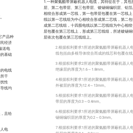
1.一种聚氨酯带屏蔽机器人电缆，其特征在于，其
层、第二包带层、第三包带层、镀锡铜编织层、铝箔
相绞合形成第一芯线，第一包带层包覆在第一芯线上
缆。
线以第一芯线组为中心相绞合形成第二芯线，第二包
成第二芯线组，十四股电线以第二芯线组为中心相绞
层包覆在第三芯线上，形成第三芯线组，所述镀锡铜
它产品种
层依次包覆在第三芯线组上。
国民经济
2.根据权利要求1所述的聚氨酯带屏蔽机器人
输送电
线包括由多根导体绞合而成的线芯和包覆在线芯
少的基础
3.根据权利要求2所述的聚氨酯带屏蔽机器人电
绝缘层的厚度为1.6～1.8mm。
构的电线
波所干
4.根据权利要求1所述的聚氨酯带屏蔽机器人
干扰性
外被层的厚度为12.4～13mm。
有导线均
5.根据权利要求1所述的聚氨酯带屏蔽机器人
带层的厚度为0.3～0.4mm。
6.根据权利要求1所述的聚氨酯带屏蔽机器人
强，且给
锡铜编织层的厚度为0.2～0.3mm。
7.根据权利要求1所述的聚氨酯带屏蔽机器人
器人电