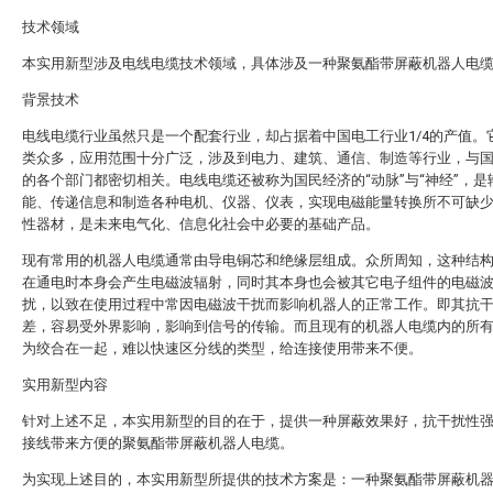
技术领域
本实用新型涉及电线电缆技术领域，具体涉及一种聚氨酯带屏蔽机器人电
背景技术
电线电缆行业虽然只是一个配套行业，却占据着中国电工行业1/4的产值。
类众多，应用范围十分广泛，涉及到电力、建筑、通信、制造等行业，与
的各个部门都密切相关。电线电缆还被称为国民经济的“动脉”与“神经”，是
能、传递信息和制造各种电机、仪器、仪表，实现电磁能量转换所不可缺
性器材，是未来电气化、信息化社会中必要的基础产品。
现有常用的机器人电缆通常由导电铜芯和绝缘层组成。众所周知，这种结
在通电时本身会产生电磁波辐射，同时其本身也会被其它电子组件的电磁
扰，以致在使用过程中常因电磁波干扰而影响机器人的正常工作。即其抗
差，容易受外界影响，影响到信号的传输。而且现有的机器人电缆内的所
为绞合在一起，难以快速区分线的类型，给连接使用带来不便。
实用新型内容
针对上述不足，本实用新型的目的在于，提供一种屏蔽效果好，抗干扰性
接线带来方便的聚氨酯带屏蔽机器人电缆。
为实现上述目的，本实用新型所提供的技术方案是：一种聚氨酯带屏蔽机